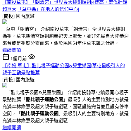
【南投草屯】「朝清宮」世界最大純銅媽祖|4樓高，宏偉壯觀
超巨大|「草屯媽」在地人的信仰中心|
[南投]
國內旅遊
草屯「朝清宮」| 介紹南投草屯「朝清宮」全世界最大純銅
媽祖，草屯朝清宮媽祖廟奉祀天上聖母，並非先民自大陸恭迎
來台或是祖廟分靈而來，係於民國54年住草屯鎮之仕紳，
繼續閱讀
1個月前
【南投.草屯】酷比親子運動公園&兒童樂園|草屯最吸引人的
親子互動景點推薦|
[南投]
國內旅遊
「酷比親子公園&兒童樂園」| 介紹南投縣草屯鎮最開心親子
景點推薦「
酷比親子運動公園
」最吸引人的主要特別地方就是
充滿森林綠意及超大親子遊戲區，園區設施完善並且設有停車
空間，「
酷比親子運動公園
」最吸引人的主要特別地方，就是
充滿森林綠意及超大親子遊戲區
繼續閱讀