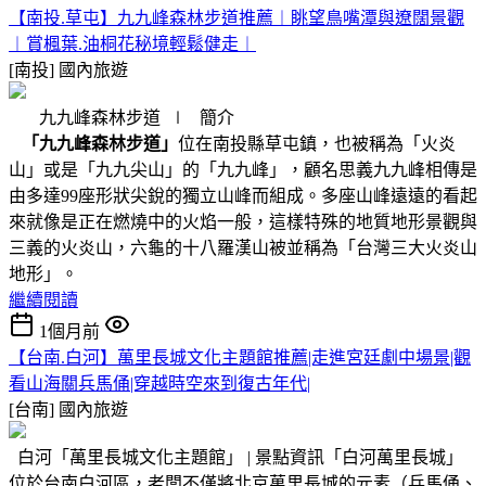
【南投.草屯】九九峰森林步道推薦︱眺望鳥嘴潭與遼闊景觀
︱賞楓葉.油桐花秘境輕鬆健走︱
[南投]
國內旅遊
九九峰森林步道 ∣ 簡介
「九九峰森林步道」
位在南投縣草屯鎮，也被稱為「火炎
山」或是「九九尖山」的「九九峰」，顧名思義九九峰相傳是
由多達99座形狀尖銳的獨立山峰而組成。多座山峰遠遠的看起
來就像是正在燃燒中的火焰一般，這樣特殊的地質地形景觀與
三義的火炎山，六龜的十八羅漢山被並稱為「台灣三大火炎山
地形」。
繼續閱讀
1個月前
【台南.白河】萬里長城文化主題館推薦|走進宮廷劇中場景|觀
看山海關兵馬俑|穿越時空來到復古年代|
[台南]
國內旅遊
白河「萬里長城文化主題館」 | 景點資訊「白河萬里長城」
位於台南白河區，老闆不僅將北京萬里長城的元素（兵馬俑、