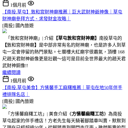
1個月前
【南投.草屯】敦和宮財神廟推薦｜巨大武財神爺神像｜草屯
財神廟參拜方式、求發財金攻略｜
[南投]
國內旅遊
「敦和宮財神廟」| 介紹
【草屯敦和宮財神廟】
南投草屯的
【
敦和宮財神廟
】
是中部非常有名的財神廟，也是許多人到草
屯一定會停留的熱門景點。七層樓大紅廟宇很霸氣，頂樓 168
尺趙天君財神爺像更是壯觀～這可是目前全世界最大的趙天君
武財神銅像!!
繼續閱讀
1個月前
【南投.草屯美食】方愫馨手工麻糬推薦｜草屯在地50年伴手
禮排隊名店｜
[南投]
國內旅遊
「方愫馨麻糬工坊」| 美食介紹《
方愫馨麻糬工坊
》為南投
草屯起家的伴手禮店！方老先生每天騎著腳踏車叫賣，默默到
了現在已經超過50年，從腳踏車到開門市店面，雖然販賣的型