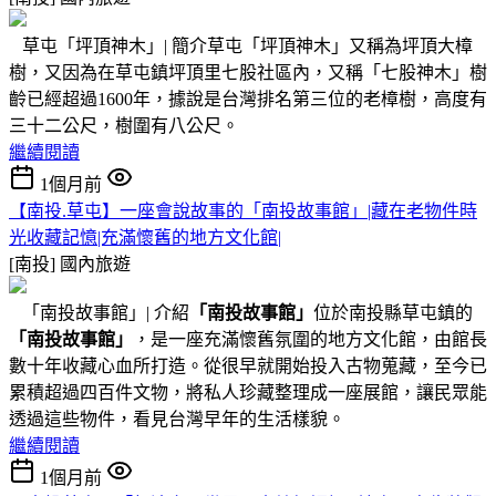
草屯「坪頂神木」| 簡介草屯「坪頂神木」又稱為坪頂大樟
樹，又因為在草屯鎮坪頂里七股社區內，又稱「七股神木」樹
齡已經超過1600年，據說是台灣排名第三位的老樟樹，高度有
三十二公尺，樹圍有八公尺。
繼續閱讀
1個月前
【南投.草屯】一座會說故事的「南投故事館」|藏在老物件時
光收藏記憶|充滿懷舊的地方文化館|
[南投]
國內旅遊
「南投故事館」| 介紹
「南投故事館」
位於南投縣草屯鎮的
「南投故事館」
，是一座充滿懷舊氛圍的地方文化館，由館長
數十年收藏心血所打造。從很早就開始投入古物蒐藏，至今已
累積超過四百件文物，將私人珍藏整理成一座展館，讓民眾能
透過這些物件，看見台灣早年的生活樣貌。
繼續閱讀
1個月前