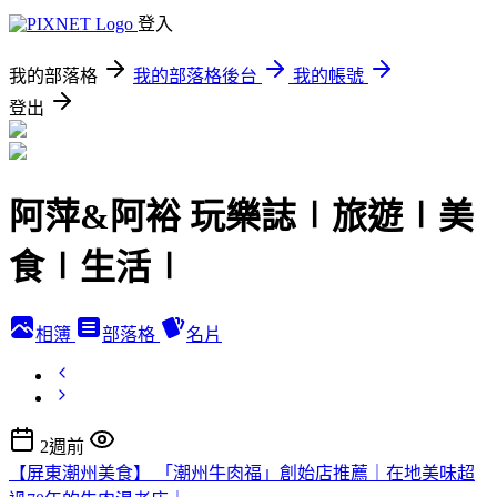
登入
我的部落格
我的部落格後台
我的帳號
登出
阿萍&阿裕 玩樂誌∣旅遊∣美
食∣生活∣
相簿
部落格
名片
2週前
【屏東潮州美食】 「潮州牛肉福」創始店推薦｜在地美味超