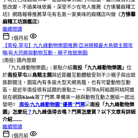
態改變，不過美味依舊，深受不少在地人推薦《方愫馨麻糬工
坊》網路報導推薦草屯有名氣一家美味的麻糬店叫做《
方愫馨
麻糬工坊旗艦店
》
繼續閱讀
1個月前
【南投.草屯】九九峰動物樂園推薦|亞洲規模最大鳥類主題攻
略|有大恐龍與動物互動、親子旅遊樂園|
[南投]
國內旅遊
「九九峰動物樂園」| 景點介紹
南投「九九峰動物樂園」
位
於
南投草屯
以
鳥類主題
與近距離互動體驗受到不少親子與出遊
族群關注，園區內有多座大型天網鳥籠，也有可愛動物互動
區，是近年南投很有話題的景點之一。阿萍&阿裕跟阿桃阿嬤
就在網路
Klook
買了門票.準備來一趟與動物互動之邂逅一起出
發吧!!
南投/
九九峰動物園"優惠"門票
南投「九九峰動物樂
園」怎麼玩
？
九九峰值得去嗎？門票怎麼買？
以下文章有詳細
介紹........
繼續閱讀
1個月前