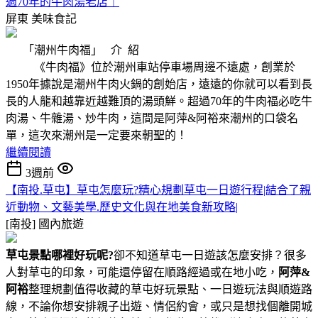
過70年的牛肉湯老店｜
屏東
美味食記
「潮州牛肉福」 介 紹
《牛肉福》位於潮州車站停車場周邊不遠處，創業於
1950年據說是潮州牛肉火鍋的創始店，遠遠的你就可以看到長
長的人龍和越靠近越難頂的湯頭鮮。超過70年的牛肉福必吃牛
肉湯、牛雜湯、炒牛肉，這間是阿萍&阿裕來潮州的口袋名
單，這次來潮州是一定要來朝聖的！
繼續閱讀
3週前
【南投.草屯】草屯怎麼玩?精心規劃草屯一日遊行程|結合了親
近動物、文藝美學.歷史文化與在地美食新攻略|
[南投]
國內旅遊
草屯景點哪裡好玩呢?
卻不知道草屯一日遊該怎麼安排？很多
人對草屯的印象，可能還停留在順路經過或在地小吃，
阿萍&
阿裕
整理規劃值得收藏的草屯好玩景點、一日遊玩法與順遊路
線，不論你想安排親子出遊、情侶約會，或只是想找個離開城