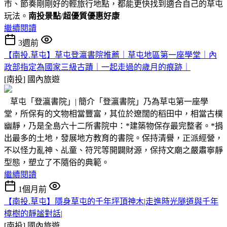
市、節奏剛剛好的輕旅行地點，都能更快找到適合自己的草屯
玩法。
南投景點
/
超優質優惠好康
繼續閱讀
3週前
【南投.草屯】草屯登瀛書院推薦｜草屯地區第一座學堂｜內
政部指定為國家三級古蹟｜一起走過的歲月的痕跡｜
[南投]
國內旅遊
草屯「登瀛書院」| 簡介「登瀛書院」乃為草屯第一座學
堂，所保有的文物相當豐富，其位於遼闊的稻田中，相當古樸
幽靜，乃是全島六十二所書院中：*建築物保存最完整者。*捐
出最多的土地，發展地方教育的書院。保持清譽，正派經營，
不以怪力亂神、乩童、符咒等開闢財源，保持文廟之嚴肅寧靜
型態，塑立了不隨俗的典範。
繼續閱讀
1個月前
【南投.草屯】隱身草屯的千年坪頂神木|走進時光隧道與千年
樟樹的靜謐對話|
[南投]
國內旅遊