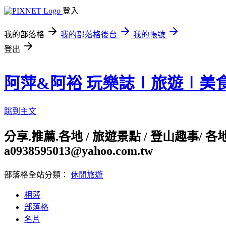
登入
我的部落格
我的部落格後台
我的帳號
登出
阿萍&阿裕 玩樂誌∣旅遊∣美
跳到主文
分享.推薦.各地 / 旅遊景點 / 登山趣事/ 
a0938595013@yahoo.com.tw
部落格全站分類：
休閒旅遊
相簿
部落格
名片