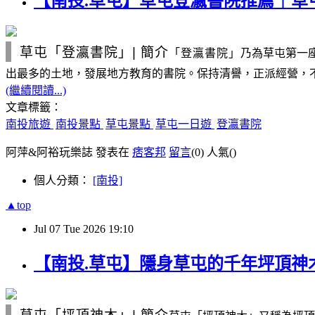
【南投.草屯】草屯登瀛書院推薦｜
草屯「登瀛書院」
|
簡介
「登瀛書院」
乃為草屯第一
出最多的土地，發展地方教育的書院。保持清譽，正派經營，
(繼續閱讀...)
文章標籤：
南投旅遊
南投景點
草屯景點
草屯一日遊
登瀛書院
阿萍&阿裕玩樂誌 發表在
痞客邦
留言
(0)
人氣(
)
個人分類：
[南投]
▲top
Jul
07
Tue
2026
19:10
【南投.草屯】隱身草屯的千年坪頂神