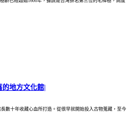
樹齡已經超過
1600
年，據說是台灣排名第三位的老樟樹，高度
舊的地方文化館|
館長數十年收藏心血所打造。從很早就開始投入古物蒐藏，至今