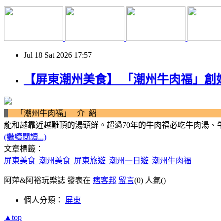
Jul
18
Sat
2026
17:57
【屏東潮州美食】 「潮州牛肉福」創
「潮州牛肉福」 介 
龍和越靠近越難頂的湯頭鮮。超過
70
年的牛肉福必吃牛肉湯、
(繼續閱讀...)
文章標籤：
屏東美食
潮州美食
屏東旅遊
潮州一日遊
潮州牛肉福
阿萍&阿裕玩樂誌 發表在
痞客邦
留言
(0)
人氣(
)
個人分類：
屏東
▲top