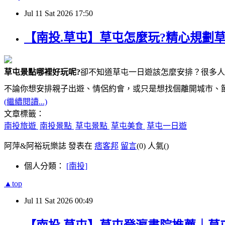
Jul
11
Sat
2026
17:50
【南投.草屯】草屯怎麼玩?精心規劃
草屯景點哪裡好玩呢?
卻不知道草屯一日遊該怎麼安排？很多人
不論你想安排親子出遊、情侶約會，或只是想找個離開城市、
(繼續閱讀...)
文章標籤：
南投旅遊
南投景點
草屯景點
草屯美食
草屯一日遊
阿萍&阿裕玩樂誌 發表在
痞客邦
留言
(0)
人氣(
)
個人分類：
[南投]
▲top
Jul
11
Sat
2026
00:49