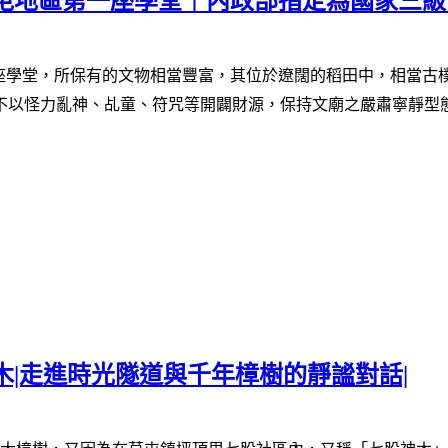
草屯地區第一座學堂｜內政部指定為國家三
座學堂，所保有的文物相當豐富，其位於遼闊的稻田中，相當古樸
不以怪力亂神、乩童、符咒等開闢財源，保持文廟之嚴肅寧靜型
木|走進時光隧道與千年樟樹的靜謐對話|