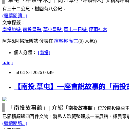
草屯「坪頂神木」
|
簡介
草屯「坪頂神木」
又稱為坪頂
有三十二公尺，樹圍有八公尺。
(繼續閱讀...)
文章標籤：
南投旅遊
南投景點
草屯景點
草屯一日遊
坪頂神木
阿萍&阿裕玩樂誌 發表在
痞客邦
留言
(0)
人氣(
)
個人分類：
[南投]
▲top
Jul
04
Sat
2026
00:49
【南投.草屯】一座會說故事的「南投
「南投故事館」
|
介紹
「南投故事館」
位於南投縣草
已累積超過四百件文物，將私人珍藏整理成一座展館，讓民眾
(繼續閱讀...)