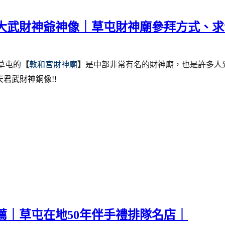
巨大武財神爺神像｜草屯財神廟參拜方式、
草屯的
【
敦和宮財神廟
】
是中部非常有名的財神廟，
也是許多人
天君武財神銅像
!!
薦｜草屯在地50年伴手禮排隊名店｜