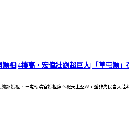
媽祖|4樓高，宏偉壯觀超巨大|「草屯媽」
大純銅媽祖
，
草屯朝清宮媽祖廟奉祀天上聖母，並非先民自大陸