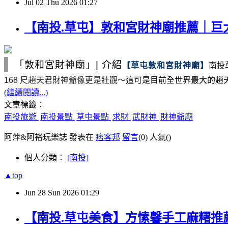
Jul
02
Thu
2026
01:27
【南投.草屯】敦和宮財神廟推薦｜
「敦和宮財神廟」
|
介紹
【草屯敦和宮財神廟】
南投
168
尺
趙天君財神爺像更是壯觀～
這可是目前全世界最大的趙
(繼續閱讀...)
文章標籤：
南投旅遊
南投景點
草屯景點
求財
武財神
財神爺廟
阿萍&阿裕玩樂誌 發表在
痞客邦
留言
(0)
人氣(
)
個人分類：
[南投]
▲top
Jun
28
Sun
2026
01:29
【南投.草屯美食】方愫馨手工麻糬推