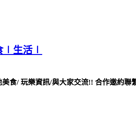
食∣生活∣
各地美食/ 玩樂資訊/與大家交流!! 合作邀約聯繫