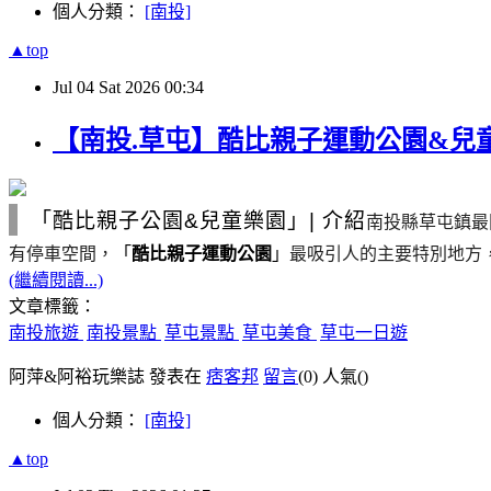
個人分類：
[南投]
▲top
Jul
04
Sat
2026
00:34
【南投.草屯】酷比親子運動公園&兒
「酷比親子公園&兒童樂園」
|
介紹
南投縣草屯鎮最
有停車空間，
「
酷比親子運動公園
」
最吸引人的主要特別地方
(繼續閱讀...)
文章標籤：
南投旅遊
南投景點
草屯景點
草屯美食
草屯一日遊
阿萍&阿裕玩樂誌 發表在
痞客邦
留言
(0)
人氣(
)
個人分類：
[南投]
▲top