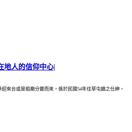
在地人的信仰中心|
恭迎來台或是祖廟分靈而來，係於民國
54
年住草屯鎮之仕紳，