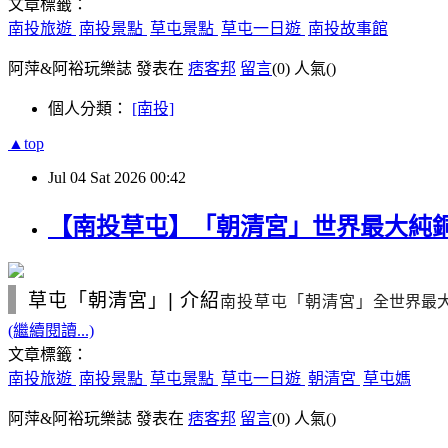
文章標籤：
南投旅遊
南投景點
草屯景點
草屯一日遊
南投故事館
阿萍&阿裕玩樂誌 發表在
痞客邦
留言
(0)
人氣(
)
個人分類：
[南投]
▲top
Jul
04
Sat
2026
00:42
【南投草屯】「朝清宮」世界最大純銅
草屯「朝清宮」
|
介紹
南投草屯「朝清宮」
全世界最
(繼續閱讀...)
文章標籤：
南投旅遊
南投景點
草屯景點
草屯一日遊
朝清宮
草屯媽
阿萍&阿裕玩樂誌 發表在
痞客邦
留言
(0)
人氣(
)