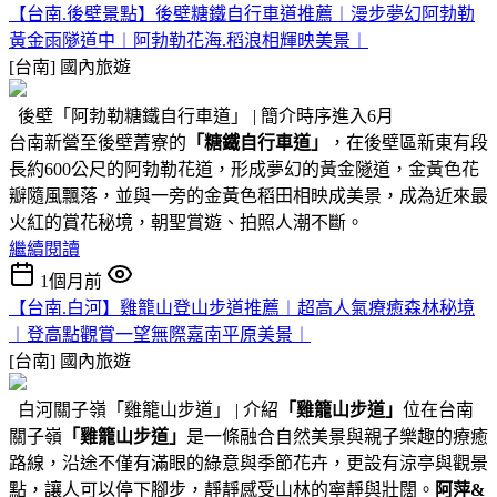
【台南.後壁景點】後壁糖鐵自行車道推薦︱漫步夢幻阿勃勒
黃金雨隧道中︱阿勃勒花海.稻浪相輝映美景︱
[台南]
國內旅遊
後壁「阿勃勒糖鐵自行車道」 | 簡介時序進入6月
台南新營至後壁菁寮的
「糖鐵自行車道」
，在後壁區新東有段
長約600公尺的阿勃勒花道，形成夢幻的黃金隧道，金黃色花
瓣隨風飄落，並與一旁的金黃色稻田相映成美景，成為近來最
火紅的賞花秘境，朝聖賞遊、拍照人潮不斷。
繼續閱讀
1個月前
【台南.白河】雞籠山登山步道推薦︱超高人氣療癒森林秘境
︱登高點觀賞一望無際嘉南平原美景︱
[台南]
國內旅遊
白河關子嶺「雞籠山步道」 | 介紹
「雞籠山步道」
位在台南
關子嶺
「雞籠山步道」
是一條融合自然美景與親子樂趣的療癒
路線，沿途不僅有滿眼的綠意與季節花卉，更設有涼亭與觀景
點，讓人可以停下腳步，靜靜感受山林的寧靜與壯闊。
阿萍&