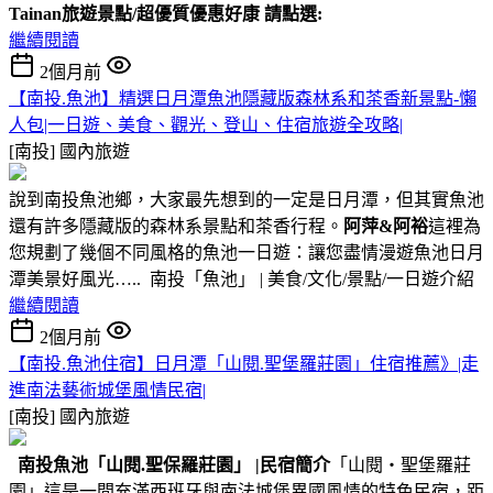
Tainan旅遊景點/超優質優惠好康 請點選:
繼續閱讀
2個月前
【南投.魚池】精選日月潭魚池隱藏版森林系和茶香新景點-懶
人包|一日遊、美食、觀光、登山、住宿旅遊全攻略|
[南投]
國內旅遊
說到南投魚池鄉，大家最先想到的一定是日月潭，但其實魚池
還有許多隱藏版的森林系景點和茶香行程。
阿萍&阿裕
這裡為
您規劃了幾個不同風格的魚池一日遊：讓您盡情漫遊魚池日月
潭美景好風光….. 南投「魚池」 | 美食/文化/景點/一日遊介紹
繼續閱讀
2個月前
【南投.魚池住宿】日月潭「山閱.聖堡羅莊園」住宿推薦》|走
進南法藝術城堡風情民宿|
[南投]
國內旅遊
南投魚池
「山閱.聖保羅莊園」
|民宿簡介
「山閱‧聖堡羅莊
園」這是一間充滿西班牙與南法城堡異國風情的特色民宿，距