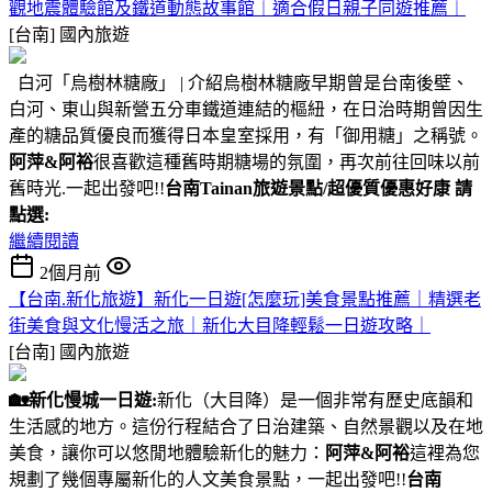
觀地震體驗館及鐵道動態故事館︱適合假日親子同遊推薦︱
[台南]
國內旅遊
白河「烏樹林糖廠」 | 介紹烏樹林糖廠早期曾是台南後壁、
白河、東山與新營五分車鐵道連結的樞紐，在日治時期曾因生
產的糖品質優良而獲得日本皇室採用，有「御用糖」之稱號。
阿萍&阿裕
很喜歡這種舊時期糖場的氛圍，再次前往回味以前
舊時光.一起出發吧!!
台南Tainan旅遊景點/超優質優惠好康 請
點選:
繼續閱讀
2個月前
【台南.新化旅遊】新化一日遊[怎麼玩]美食景點推薦｜精選老
街美食與文化慢活之旅｜新化大目降輕鬆一日遊攻略｜
[台南]
國內旅遊
🏡
新化慢城一日遊:
新化（大目降）是一個非常有歷史底韻和
生活感的地方。這份行程結合了日治建築、自然景觀以及在地
美食，讓你可以悠閒地體驗新化的魅力：
阿萍&阿裕
這裡為您
規劃了幾個專屬新化的人文美食景點，一起出發吧!!
台南