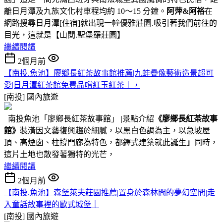
離日月潭及九族文化村車程均約 10～15 分鐘。
阿萍&阿裕
在
網路搜尋日月潭[住宿]就出現一幢優雅莊園.吸引著我們前往的
目光，這就是【山閱.聖堡羅莊園】
繼續閱讀
2個月前
【南投.魚池】廖鄉長紅茶故事館推薦|九蛙疊像藝術造景超可
愛|日月潭紅茶館免費品嚐紅玉紅茶｜，
[南投]
國內旅遊
南投魚池「廖鄉長紅茶故事館」 |景點介紹
《廖鄉長紅茶故事
館》
裝潢因文藝復興趨於細膩，以黑白色調為主，以急坡屋
頂、高煙囱、柱撐門廊為特色，都鐸式建築就此誕生
」
同時，
這片土地也散發著獨特的光芒，
繼續閱讀
2個月前
【南投.魚池】森堡萊夫莊園推薦|置身於森林間的夢幻空間|走
入童話故事裡的歐式城堡｜
[南投]
國內旅遊