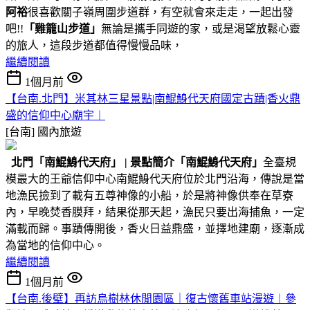
阿裕
很喜歡關子嶺周圍步道群，有空就會來走走，一起出發
吧!!
「雞籠山步道」
無論是攜手同遊的家，或是渴望放鬆心靈
的旅人，這段步道都值得慢慢品味，
繼續閱讀
1個月前
【台南.北門】米其林三星景點|南鯤鯓代天府國定古蹟|香火鼎
盛的信仰中心廟宇︱
[台南]
國內旅遊
北門
「南鯤鯓代天府」
|
景點簡介
「南鯤鯓代天府」
全臺規
模最大的王爺信仰中心南鯤鯓代天府位於北門沿海，傳說是當
地漁民撿到了載有五尊神像的小船，於是將神像供奉在草寮
內，早晚焚香膜拜，結果從那天起，漁民只要出海捕魚，一定
滿載而歸。事蹟傳開後，香火日益鼎盛，並擇地建廟，逐漸成
為當地的信仰中心。
繼續閱讀
1個月前
【台南.後壁】再訪烏樹林休閒園區｜復古懷舊車站漫遊︱參