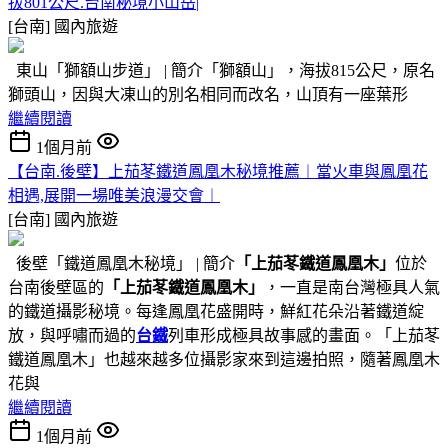
拔801公尺.台南秘境小山岳|
[台南]
國內旅遊
東山「獅額山步道」 | 簡介「獅額山」，海拔815公尺，原名
獅頭山，因與大凍山的別名相同而改名，山頂有一座葉形
繼續閱讀
1個月前
【台南.後壁】上茄苳鐵道鳳凰木秘境推薦︱當火車與鳳凰花
相遇,展開一場唯美浪漫交會︱
[台南]
國內旅遊
後壁「鐵道鳳凰木秘境」 | 簡介
「上茄苳鐵道鳳凰木」
位於
台南後壁區的
「上茄苳鐵道鳳凰木」
，一直是南台灣極具人氣
的鐵道攝影秘境。每逢鳳凰花盛開時，鮮紅花朵沿著鐵道綻
放，與呼嘯而過的
台鐵
列車形成極具故事感的畫面。「上茄苳
鐵道鳳凰木」也越來越多位攝影家來到這邊拍照，隨著鳳凰木
花與
繼續閱讀
1個月前