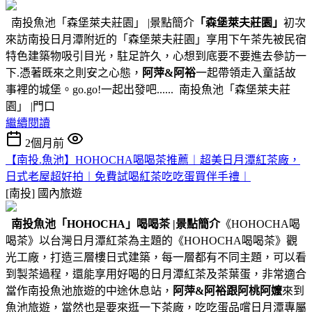
南投魚池「森堡萊夫莊園」 |景點簡介
「森堡萊夫莊園」
初次
來訪南投日月潭附近的「森堡萊夫莊園」享用下午茶先被民宿
特色建築物吸引目光，駐足許久，心想到底要不要進去參訪一
下.憑著既來之則安之心態，
阿萍&阿裕
一起帶領走入童話故
事裡的城堡。go.go!一起出發吧...... 南投魚池「森堡萊夫莊
園」 |門口
繼續閱讀
2個月前
【南投.魚池】HOHOCHA喝喝茶推薦︱超美日月潭紅茶廠，
日式老屋超好拍︱免費試喝紅茶吃吃蛋買伴手禮︱
[南投]
國內旅遊
南投魚池
「HOHOCHA」喝喝茶
|景點簡介
《HOHOCHA喝
喝茶》以台灣日月潭紅茶為主題的《HOHOCHA喝喝茶》觀
光工廠，打造三層樓日式建築，每一層都有不同主題，可以看
到製茶過程，還能享用好喝的日月潭紅茶及茶葉蛋，非常適合
當作南投魚池旅遊的中途休息站，
阿萍&阿裕跟阿桃阿嬤
來到
魚池旅遊，當然也是要來逛一下茶廠，吃吃蛋品嚐日月潭專屬