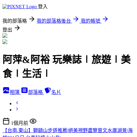
登入
我的部落格
我的部落格後台
我的帳號
登出
阿萍&阿裕 玩樂誌∣旅遊∣美
食∣生活∣
相簿
部落格
名片
1個月前
【台南.東山】獅額山步道推薦|絕美視野盡覽曾文水庫湖景|海