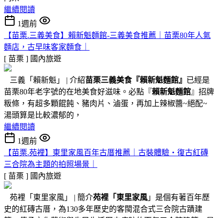
繼續閱讀
1週前
【苗栗.三義美食】賴新魁麵館-三義美食推薦｜苗栗80年人氣
麵店，古早味客家麵食｜
[ 苗栗 ]
國內旅遊
三義「賴新魁」 | 介紹
苗栗三義美食『
賴新魁麵館
』
已經是
苗栗80年老字號的在地美食好滋味。必點『
賴新魁麵館
』招牌
粄條，有超多顆餛飩、豬肉片、滷蛋，再加上辣椒醬~絕配~
湯頭算是比較濃郁的，
繼續閱讀
1週前
【苗栗.苑裡】東里家風百年古厝推薦｜古裝體驗・復古紅磚
三合院為主題的拍照場景｜
[ 苗栗 ]
國內旅遊
苑裡「東里家風」 | 簡介
苑裡「東里家風
」是個有著百年歷
史的紅磚古厝，為130多年歷史的客閩混合式三合院古蹟建