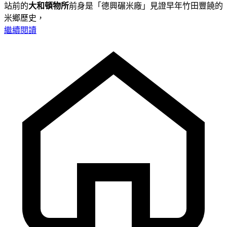
站前的
大和頓物所
前身是「德興碾米廠」見證早年竹田豐饒的
米鄉歷史，
繼續閱讀