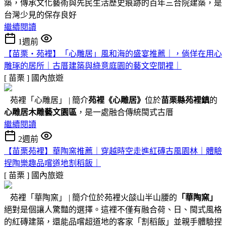
築，傳承文化藝術與先民生活歷史痕跡的百年三合院建築，是
台灣少見的保存良好
繼續閱讀
1週前
【苗栗・苑裡】「心雕居」風和海的盛宴推薦｜，倘佯在用心
雕琢的居所｜古厝建築與綠意庭園的藝文空間裡｜
[ 苗栗 ]
國內旅遊
苑裡「心雕居」 | 簡介
苑裡
《心雕居》
位於
苗栗縣苑裡鎮
的
心雕居木雕藝文園區
，是一處融合傳統閩式古厝
繼續閱讀
2週前
【苗栗苑裡】華陶窯推薦｜穿越時空走進紅磚古風園林｜體驗
捏陶樂趣品嚐道地割稻飯｜
[ 苗栗 ]
國內旅遊
苑裡「華陶窯」 | 簡介位於苑裡火燄山半山腰的
「華陶窯」
絕對是個讓人驚豔的選擇。這裡不僅有融合荷、日、閩式風格
的紅磚建築，還能品嚐超道地的客家「割稻飯」並親手體驗捏