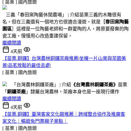
[ 苗栗 ]
國內旅遊
三義「春田窯陶藝休閒農場」 | 介紹苗栗三義的木雕很有
名，但在三義還有一個地方也很適合漫遊，就是
［春田窯陶藝
園區
］這裡是一位陶藝老師和一群愛陶的人，將原要廢棄的陶
瓷工廠，慢慢用心改造重建保留，
繼續閱讀
4天前
【苗栗.銅鑼】台灣農林銅鑼茶廠推薦|坐擁一片山景與茶園美
景|品茗放鬆的最佳去處|
[ 苗栗 ]
國內旅遊
「台灣農林銅鑼茶廠」 | 介紹
《台灣農林銅鑼茶廠》
苗栗
「
銅鑼茶廠
」隸屬台灣農林，茶廠本身也是一座現行運作
繼續閱讀
4天前
【苗栗.銅鑼】臺灣客家文化館推薦｜跨域整合協作及推廣客
家文化｜暢遊免門票親子景點｜
[ 苗栗 ]
國內旅遊