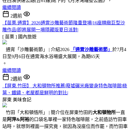
在西濱快速公路(台61線)底下的《月牙灣雕塑公園》，
繼續閱讀
2週前
【苗栗.通霄】2026通霄沙雕藝術節隆重登場|16座精緻巨型沙
雕作品|即將展開一場隱藏版夏日派對|
[ 苗栗 ]
國內旅遊
通宵「沙雕藝術節」 | 介紹2026
「通霄沙雕藝術節」
於7月4
日至9月6日在通霄海水浴場盛大展開，為期65天
。
繼續閱讀
2週前
【屏東.竹田】 大和頓物所推薦|廢墟碾米廠變身特色咖啡館|綠
葉、鐵鏽、老屋都是鮮明的對比|
屏東
美味食記
竹田「大和頓悟所」 | 簡介位在屏東竹田的
大和頓物所
一直
是
阿萍&阿裕
的口袋名單裡一家特色咖啡館，之前造訪竹田車
站時，就想到裡面一探究竟，就因為沒座位而作罷，而竹田車