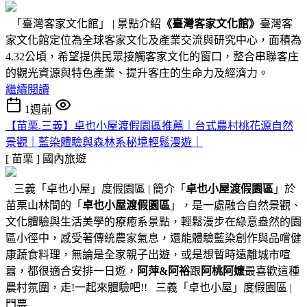
「臺灣客家文化館」 | 景點介紹
《臺灣客家文化館》
臺灣客
家文化館定位為全球客家文化及產業交流與研究中心，面積為
4.32公頃，希望提供民眾接觸客家文化的窗口，整合串聯客庄
的觀光資源與特色產業、提升客庄的生命力及經濟力。
繼續閱讀
1週前
【苗栗.三義】卓也小屋渡假園區推薦｜台式農村桃花源自然
景觀｜藍染體驗與森林系秘境輕鬆漫遊｜
[ 苗栗 ]
國內旅遊
三義「卓也小屋」度假園區 | 簡介「
卓也小屋渡假園區
」於
苗栗山林間的「
卓也小屋渡假園區
」，是一處融合自然景觀、
文化體驗與生活美學的療癒系景點，輕鬆漫步在綠意盎然的園
區小徑中，感受著傳統農家氣息，還能體驗藍染創作與品嚐健
康蔬食料理，無論是全家親子出遊，或是想暫時遠離城市喧
囂，都很適合安排一日遊，
阿萍&阿裕
跟
阿桃阿嬤
最喜歡這種
農村氛圍，走!一起來體驗吧!! 三義「卓也小屋」度假園區 |
門票