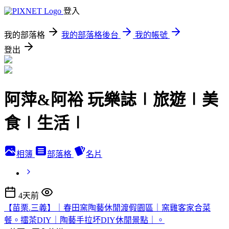
登入
我的部落格
我的部落格後台
我的帳號
登出
阿萍&阿裕 玩樂誌∣旅遊∣美
食∣生活∣
相簿
部落格
名片
4天前
【苗栗.三義】｜春田窯陶藝休閒渡假園區｜窯雞客家合菜
餐。擂茶DIY｜陶藝手拉坏DIY休閒景點｜。