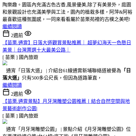
陶樂趣。園區內充滿古色古香,風景優美,除了有美景外，庭園
和景觀設計也充滿美學與工法，園內的植栽多樣，阿萍&阿裕
最喜歡這種氛圍感，一同來看看屬於苗栗苑裡的古樸之美吧!
繼續閱讀
2週前
【苗栗.通霄】日落大道觀賞景點推薦｜ 超夢幻海天一色懸日
美景｜台灣票選十大最美公路｜
[ 苗栗 ]
國內旅遊
通宵「日落大道」 | 介紹台61線通霄新埔聯絡道被譽為
「日
落大道」
只有500多公尺長，但因為道路筆直，
繼續閱讀
2週前
【苗栗.通霄景點】月牙灣雕塑公園推薦〡結合自然空間與地
景藝術創作公園|
[ 苗栗 ]
國內旅遊
通宵「月牙灣雕塑公園」 | 景點介紹《月牙灣雕塑公園》位