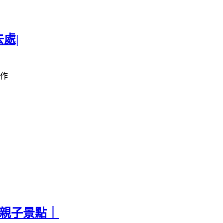
處|
作
票親子景點｜