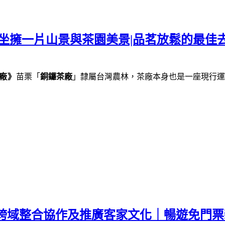
坐擁一片山景與茶園美景|品茗放鬆的最佳去
廠》
苗栗「
銅鑼茶廠
」隸屬台灣農林，茶廠本身也是一座現行運
｜跨域整合協作及推廣客家文化｜暢遊免門