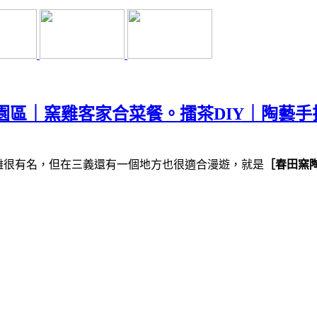
園區｜窯雞客家合菜餐。擂茶DIY｜陶藝手
雕很有名，但在三義還有一個地方也很適合漫遊，就是
［春田窯