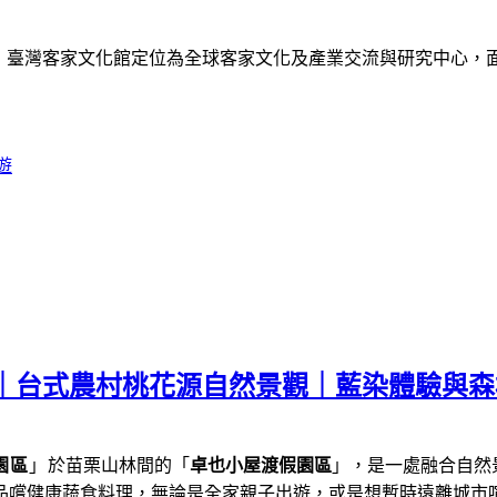
》
臺灣客家文化館定位為全球客家文化及產業交流與研究中心，
遊
薦｜台式農村桃花源自然景觀｜藍染體驗與
園區
」
於苗栗山林間的「
卓也小屋渡假園區
」，是一處融合自然
品嚐健康蔬食料理，
無論是全家親子出遊，或是想暫時遠離城市