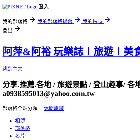
登入
我的部落格
我的部落格後台
我的帳號
登出
阿萍&阿裕 玩樂誌∣旅遊∣美
跳到主文
分享.推薦.各地 / 旅遊景點 / 登山趣事/ 
a0938595013@yahoo.com.tw
部落格全站分類：
休閒旅遊
相簿
部落格
名片