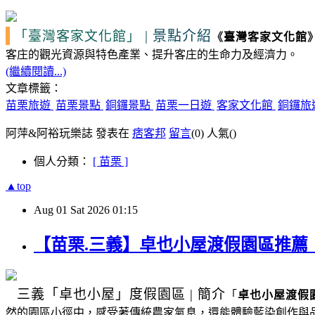
|
景點介紹
「臺灣客家文化館」
《
臺灣客家文化館
客庄的觀光資源
與特色產業、提升客庄的生命力及經濟力。
(繼續閱讀...)
文章標籤：
苗栗旅遊
苗栗景點
銅鑼景點
苗栗一日遊
客家文化館
銅鑼旅
阿萍&阿裕玩樂誌 發表在
痞客邦
留言
(0)
人氣(
)
個人分類：
[ 苗栗 ]
▲top
Aug
01
Sat
2026
01:15
【苗栗.三義】卓也小屋渡假園區推
三義
「卓也小屋」度假園區
|
簡介
「
卓也小屋渡假
然的園區小徑中，感受著傳統農家氣息，還能體驗藍染創作與