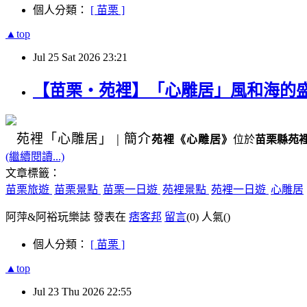
個人分類：
[ 苗栗 ]
▲top
Jul
25
Sat
2026
23:21
【苗栗・苑裡】「心雕居」風和海的
苑裡
「心雕居」
|
簡介
苑裡
《
心雕居
》
位於
苗栗縣苑
(繼續閱讀...)
文章標籤：
苗栗旅遊
苗栗景點
苗栗一日遊
苑裡景點
苑裡一日遊
心雕居
阿萍&阿裕玩樂誌 發表在
痞客邦
留言
(0)
人氣(
)
個人分類：
[ 苗栗 ]
▲top
Jul
23
Thu
2026
22:55