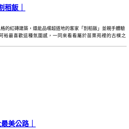
割稻飯｜
風格的紅磚建築，還能品嚐超道地的客家「割稻飯」並親手體驗
阿裕最喜歡這種氛圍感，一同來看看屬於苗栗苑裡的古樸之
大最美公路｜