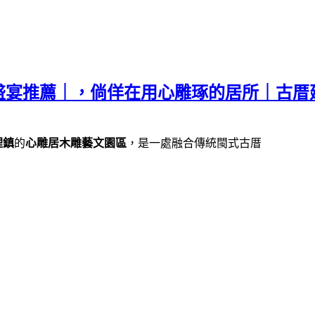
盛宴推薦｜，倘佯在用心雕琢的居所｜古厝
裡鎮
的
心雕居木雕藝文園區
，是一處融合傳統閩式古厝