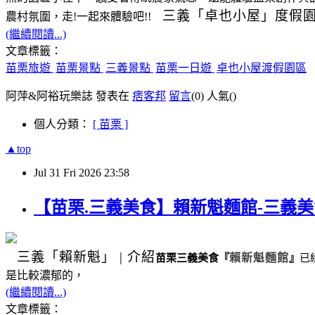
三義
「卓也小屋」度假
農村氛圍，走!一起來體驗吧!!
(繼續閱讀...)
文章標籤：
苗栗旅遊
苗栗景點
三義景點
苗栗一日遊
卓也小屋渡假園區
阿萍&阿裕玩樂誌 發表在
痞客邦
留言
(0)
人氣(
)
個人分類：
[ 苗栗 ]
▲top
Jul
31
Fri
2026
23:58
【苗栗.三義美食】賴新魁麵館-三義
三義
「賴新魁」
|
介紹
苗栗三義美食
『
賴新魁麵館
』
已
是比較濃郁的，
(繼續閱讀...)
文章標籤：