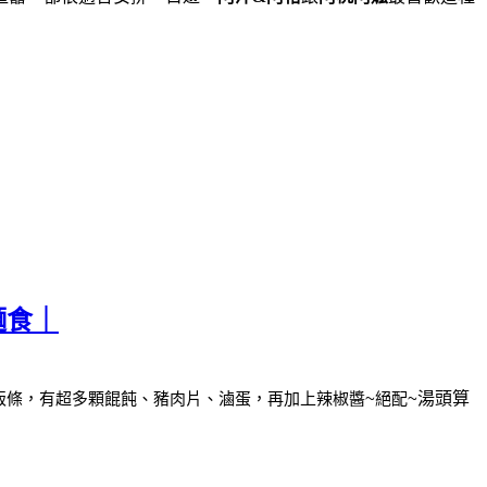
麵食｜
粄條，
有超多顆餛飩、豬肉片、滷蛋，再加上辣椒醬~絕配~
湯頭算