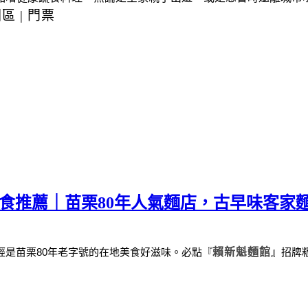
園區
|
門票
美食推薦｜苗栗80年人氣麵店，古早味客家
經是苗栗
80
年老字號的在地美食好滋味。
必點
『
賴新魁麵館
』
招牌