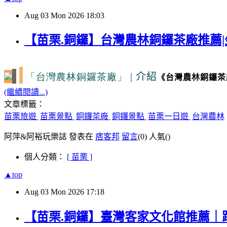
Aug
03
Mon
2026
18:03
【苗栗.銅鑼】台灣農林銅鑼茶廠推薦|
「台灣農林銅鑼茶廠」
|
介紹
《台灣農林銅鑼茶
(繼續閱讀...)
文章標籤：
苗栗旅遊
苗栗景點
銅鑼茶廠
銅鑼景點
苗栗一日遊
台灣農林
阿萍&阿裕玩樂誌 發表在
痞客邦
留言
(0)
人氣(
)
個人分類：
[ 苗栗 ]
▲top
Aug
03
Mon
2026
17:18
【苗栗.銅鑼】臺灣客家文化館推薦