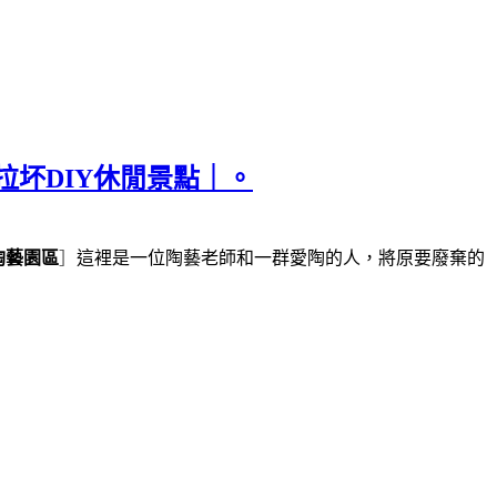
拉坏DIY休閒景點｜。
陶藝園區
］
這裡是一位陶藝老師和一群愛陶的人，將原要廢棄的