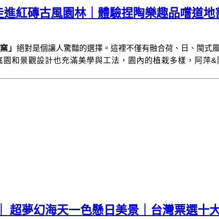
走進紅磚古風園林｜體驗捏陶樂趣品嚐道地
窯」
絕對是個讓人驚豔的選擇。這裡不僅有融合荷、日、閩式
庭園和景觀設計也充滿美學與工法，園內的植栽多樣，阿萍&
｜ 超夢幻海天一色懸日美景｜台灣票選十