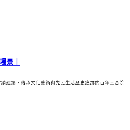
場景｜
古蹟建築，傳承文化藝術與先民生活歷史痕跡的
百年三合院