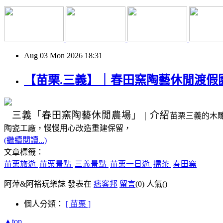
Aug
03
Mon
2026
18:31
【苗栗.三義】｜春田窯陶藝休閒渡假
三義
「春田窯陶藝休閒農場」
|
介紹
苗栗三義的木
陶瓷工廠，慢慢用心改造重建保留，
(繼續閱讀...)
文章標籤：
苗栗旅遊
苗栗景點
三義景點
苗栗一日遊
擂茶
春田窯
阿萍&阿裕玩樂誌 發表在
痞客邦
留言
(0)
人氣(
)
個人分類：
[ 苗栗 ]
▲top