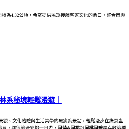
面積為
4.32
公頃，希望提供民眾接觸客家文化的窗口，整合串聯
森林系秘境輕鬆漫遊｜
景觀、文化體驗與生活美學的療癒系景點，輕鬆漫步在綠意盎
喧囂，都很適合安排一日遊，
阿萍&阿裕
跟
阿桃阿嬤
最喜歡這種