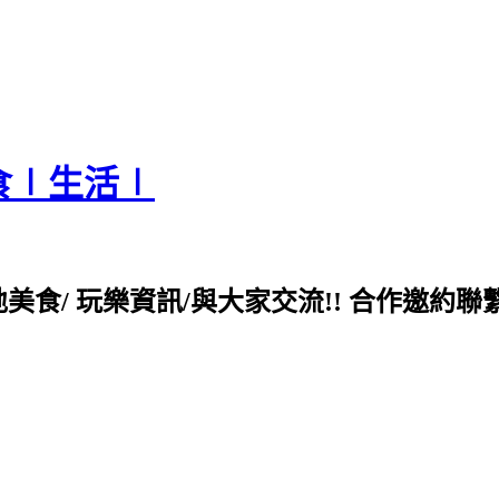
食∣生活∣
各地美食/ 玩樂資訊/與大家交流!! 合作邀約聯繫