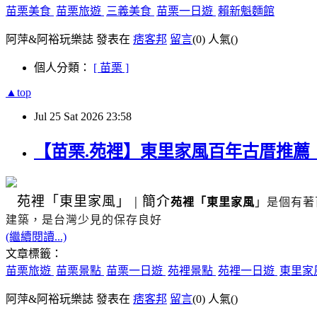
苗栗美食
苗栗旅遊
三義美食
苗栗一日遊
賴新魁麵館
阿萍&阿裕玩樂誌 發表在
痞客邦
留言
(0)
人氣(
)
個人分類：
[ 苗栗 ]
▲top
Jul
25
Sat
2026
23:58
【苗栗.苑裡】東里家風百年古厝推
苑裡
「東里家風」
|
簡介
苑裡「東里家風
」
是個有著
建築，是台灣少見的保存良好
(繼續閱讀...)
文章標籤：
苗栗旅遊
苗栗景點
苗栗一日遊
苑裡景點
苑裡一日遊
東里家
阿萍&阿裕玩樂誌 發表在
痞客邦
留言
(0)
人氣(
)