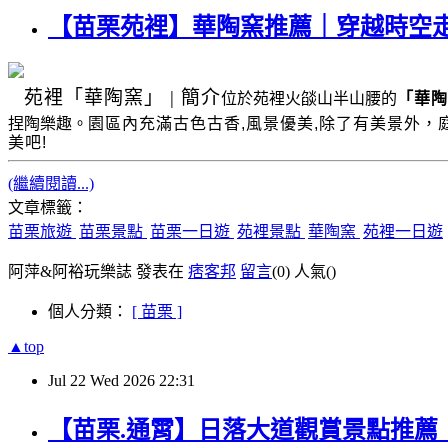
【苗栗苑裡】華陶窯推薦｜穿越時空
苑裡
「華陶窯」
|
簡介
位於苑裡火燄山半山腰的
「華陶
捏陶樂趣。
園區內充滿古色古香
,
風景優美
,
除了有美景外，
美吧!
(繼續閱讀...)
文章標籤：
苗栗旅遊
苗栗景點
苗栗一日遊
苑裡景點
華陶窯
苑裡一日遊
阿萍&阿裕玩樂誌 發表在
痞客邦
留言
(0)
人氣(
)
個人分類：
[ 苗栗 ]
▲top
Jul
22
Wed
2026
22:31
【苗栗.通霄】日落大道觀賞景點推薦