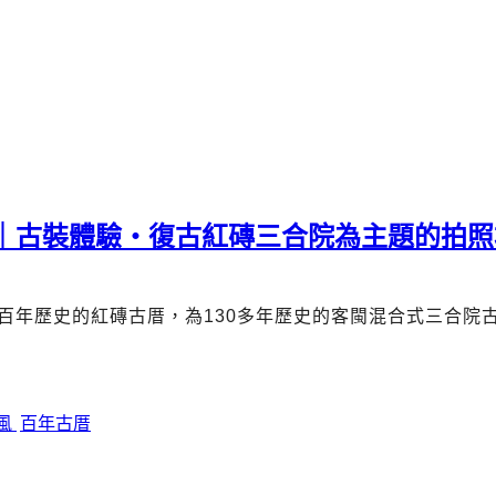
薦｜古裝體驗・復古紅磚三合院為主題的拍照
百年歷史的紅磚古厝，為
130
多年歷史的客閩混合式三合院
風
百年古厝