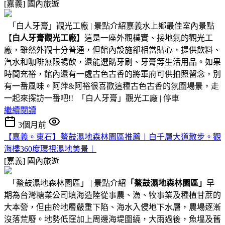
[嘉義]
國內旅遊
「白人牙膏」觀光工廠 | 景點介紹嘉義水上鄉最佳室內景點
【
白人牙膏觀光工廠
】這是一座外觀樸實、接地氣的觀光工
廠，雖然外觀十分普通，但館內設施卻相當貼心，提供飲料、
汽水和咖啡無限暢飲，還能選購牙刷、牙膏等生活用品。如果
時間充裕，館內還有一處古色古香的將軍府可供拍照留念，別
有一番風味。阿萍&阿裕很喜歡這種古色古香的氛圍場景，走
一起來探訪一番吧!! 「白人牙膏」觀光工廠 | 停車
繼續閱讀
3個月前
【嘉義。東石】鰲鼓濕地森林園區推薦︱白千層大道散步。觀
海樓360度環視濕地美景︱
[嘉義]
國內旅遊
「鰲鼓濕地森林園區」 | 景點介紹
「鰲鼓濕地森林園區」
早
期為台灣糖業公司填海造陸從事農、漁、牧事業及種植甘蔗的
大本營，但由於地層嚴重下陷、海水入侵地下水層，農場逐漸
沒落荒廢。地勢低窪加上周邊海堤圍繞，大雨過後，魚塭及舊