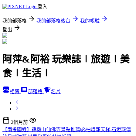
登入
我的部落格
我的部落格後台
我的帳號
登出
阿萍&阿裕 玩樂誌∣旅遊∣美
食∣生活∣
相簿
部落格
名片
2個月前
【南投國姓】禪機山仙佛寺景點推薦|必拍燈籠天梯.石燈籠傳