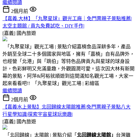
繼續閱讀
2個月前
【嘉義.大林】「丸聚星球」觀光工廠｜免門票親子景點推薦|
太空主題館 / 貢丸免費試吃、DIY手作|
[嘉義]
國內旅遊
「丸聚星球」觀光工場 | 景點介紹嘉楠食品深耕多年，產品
外銷至全球二十多個國家與地區，擁有「嘉楠」自有品牌外，
也經營「北港」與「跳伯」等特色品牌貢丸與星球的球身設
計，色彩鮮明又充滿童趣，外觀圓潤可愛。這次因大林有新開
幕的景點，阿萍&阿裕就順遊到這間滿知名觀光工場，大家一
起來看看吧!! 「丸聚星球」觀光工場 | 彩繪區
繼續閱讀
2個月前
【嘉義水上景點】北回歸線太陽館推薦|免門票親子景點八大
行星學知識|探索宇宙星球玩樂趣|
[嘉義]
國內旅遊
「北回歸線」太陽館 | 景點介紹「
北回歸線太陽館」
台灣雖