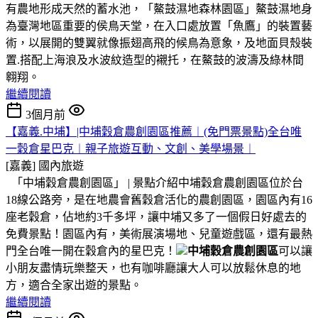
有農地形成天然的蓄水池，「鰲鼓濕地森林園區」鰲鼓濕地身
為臺灣地區重要的侯鳥天堂，在入口處放置「魚鷹」的裝置藝
術，以展開的雙翼就像振翅高飛的候鳥為意象，及地面貝殼裝
置.搭配上海浪及水波紋造型的襯托，在鰲鼓的波濤及綠林間
翱翔。
繼續閱讀
3個月前
【嘉義.中埔】|中埔穀倉農創園區推薦︱(免門票景點)全台唯
一穀倉星巴克︱親子旅遊互動、文創、美學場景︱
[嘉義]
國內旅遊
「中埔穀倉農創園區」 | 景點介紹中埔穀倉農創園區位於台
18線公路旁，是在地農會舊穀倉活化的農創園區，園區內有16
座老穀倉，佔地約3千多坪，讓中埔又多了一個假日好處去的
免費景點！園區內有，美術展演場地、兒童遊戲區，還有最熱
門全台唯一開在穀倉內的星巴克！
中埔穀倉農創園區
可以讓
小朋友盡情玩樂整天，也有咖啡廳讓大人可以放鬆休息的地
方，適合全家出遊的景點。
繼續閱讀