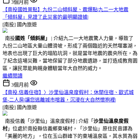
3個月前
【南投國姓景點】九份二山傾斜屋、震爆點|九二一大地震
「傾斜屋」見證了此災害的最明顯證據|
[南投]
國內旅遊
南投
國姓
「傾斜屋」
| 介紹九二一大地震驚人力量，導致了
九份二山地區大量山體滑坡，形成了兩個臨近的天然堰塞湖，
地表也出現了巨大的塌陷坑洞，就是當年地震的震央所在，為
了紀念這場災難，當地保留了部分地震遺跡，並打造成教育園
區，讓民眾能夠親身體驗當年大自然的威力。
繼續閱讀
3個月前
【南投.信義住宿】〉沙里仙溫泉度假村：休閒住宿、歐式城
堡-二人房|讓您逃離城市喧囂，沉浸在大自然懷抱裡|
[南投]
國內旅遊
南投信義「沙里仙」溫泉度假村 | 介紹「
沙里仙溫泉度假
村
」位處於南投縣信義鄉東埔村，「沙里仙」原住民音譯為
「美麗的地方」，位在玉山群峰下的東埔溫泉區，其水質為弱