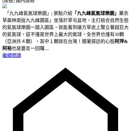
[南投]
國內旅遊
「九九峰氦氣球樂園」| 景點介紹
「九九峰氦氣球樂園」
薰衣
草森林南投九九峰園區」坐落於草屯盆地，主打結合自然生態
的氦氣球樂園一踏入園區，就能看到遠方草皮上豎立著超巨大
的氦氣球，這不僅是世界上最大的氣球，全世界也僅有30顆
（亞洲共４顆），其中１顆就在台灣！隨著探訪的心態
阿萍&
阿裕
也是要走一回囉....
繼續閱讀