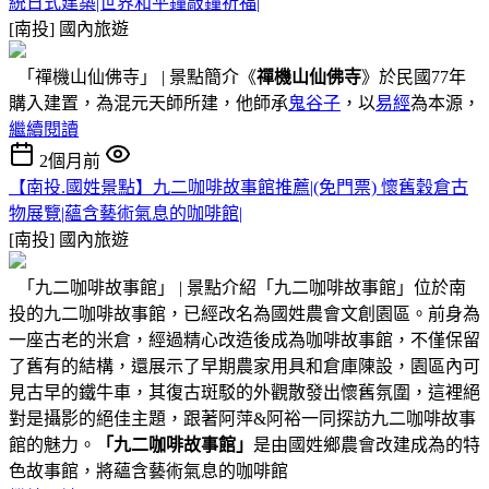
統日式建築|世界和平鐘敲鐘祈福|
[南投]
國內旅遊
「禪機山仙佛寺」 | 景點簡介《
禪機山仙佛寺
》於民國77年
購入建置，為混元天師所建，他師承
鬼谷子
，以
易經
為本源，
繼續閱讀
2個月前
【南投.國姓景點】九二咖啡故事館推薦|(免門票) 懷舊穀倉古
物展覽|蘊含藝術氣息的咖啡館|
[南投]
國內旅遊
「九二咖啡故事館」 | 景點介紹「九二咖啡故事館」位於南
投的九二咖啡故事館，已經改名為國姓農會文創園區。前身為
一座古老的米倉，經過精心改造後成為咖啡故事館，不僅保留
了舊有的結構，還展示了早期農家用具和倉庫陳設，園區內可
見古早的鐵牛車，其復古斑駁的外觀散發出懷舊氛圍，這裡絕
對是攝影的絕佳主題，跟著阿萍&阿裕一同探訪九二咖啡故事
館的魅力。
「九二咖啡故事館」
是由國姓鄉農會改建成為的特
色故事館，將蘊含藝術氣息的咖啡館