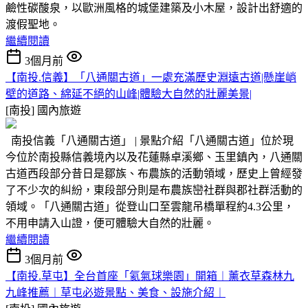
鹼性碳酸泉，以歐洲風格的城堡建築及小木屋，設計出舒適的
渡假聖地。
繼續閱讀
3個月前
【南投.信義】「八通關古道」一處充滿歷史淵遠古道|懸崖峭
壁的道路、綿延不絕的山峰|體驗大自然的壯麗美景|
[南投]
國內旅遊
南投信義「八通關古道」 | 景點介紹「八通關古道」位於現
今位於南投縣信義境內以及花蓮縣卓溪鄉、玉里鎮內，八通關
古道西段部分昔日是鄒族、布農族的活動領域，歷史上曾經發
了不少次的糾紛，東段部分則是布農族巒社群與郡社群活動的
領域。「八通關古道」從登山口至雲龍吊橋單程約4.3公里，
不用申請入山證，便可體驗大自然的壯麗。
繼續閱讀
3個月前
【南投.草屯】全台首座「氦氣球樂園」開箱︱薰衣草森林九
九峰推薦︱草屯必遊景點、美食、設施介紹︱