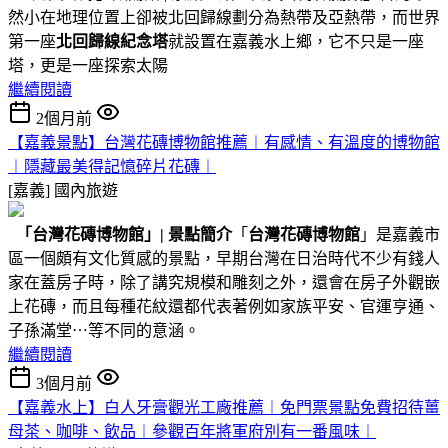
然小在地理位置上卻被北回歸線劃分為熱帶及亞熱帶，而世界
第一座
北回歸線紀念塔
就設置在嘉義水上鄉，它不只是一座
塔，更是一座探索太陽
繼續閱讀
2個月前
【嘉義景點】台灣花磚博物館推薦︱有感情、有溫度的博物館
︱隱藏最美得記憶碎片花磚︱
[嘉義]
國內旅遊
「台灣花磚博物館」
|
景點簡介
「
台灣花磚博物館
」是嘉義市
區一個頗有文化質感的景點，早期台灣在日治時代不少有錢人
家在蓋房子時，除了講究規模和雕刻之外，還會在房子外觀嵌
上花磚，而且每種花紋還都代表著例如家族平安、官運亨通、
子孫滿堂⋯等不同的意涵。
繼續閱讀
3個月前
【嘉義水上】白人牙膏觀光工廠推薦︱免門票景點免費招待薑
母茶、咖啡、飲品︱參觀百年將軍府別有一番風味︱