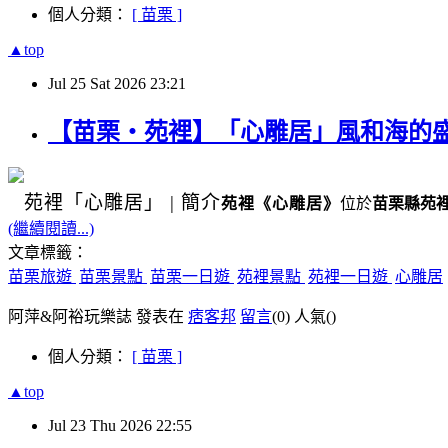
個人分類：
[ 苗栗 ]
▲top
Jul
25
Sat
2026
23:21
【苗栗・苑裡】「心雕居」風和海的
苑裡
「心雕居」
|
簡介
苑裡
《
心雕居
》
位於
苗栗縣苑
(繼續閱讀...)
文章標籤：
苗栗旅遊
苗栗景點
苗栗一日遊
苑裡景點
苑裡一日遊
心雕居
阿萍&阿裕玩樂誌 發表在
痞客邦
留言
(0)
人氣(
)
個人分類：
[ 苗栗 ]
▲top
Jul
23
Thu
2026
22:55