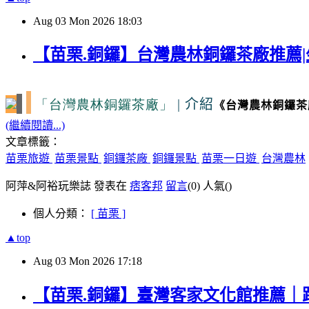
Aug
03
Mon
2026
18:03
【苗栗.銅鑼】台灣農林銅鑼茶廠推薦|
「台灣農林銅鑼茶廠」
|
介紹
《台灣農林銅鑼茶
(繼續閱讀...)
文章標籤：
苗栗旅遊
苗栗景點
銅鑼茶廠
銅鑼景點
苗栗一日遊
台灣農林
阿萍&阿裕玩樂誌 發表在
痞客邦
留言
(0)
人氣(
)
個人分類：
[ 苗栗 ]
▲top
Aug
03
Mon
2026
17:18
【苗栗.銅鑼】臺灣客家文化館推薦