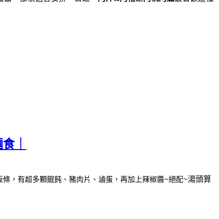
麵食｜
粄條，
有超多顆餛飩、豬肉片、滷蛋，再加上辣椒醬~絕配~
湯頭算