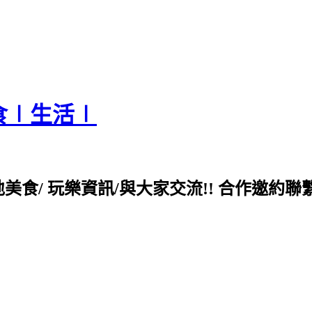
食∣生活∣
各地美食/ 玩樂資訊/與大家交流!! 合作邀約聯繫