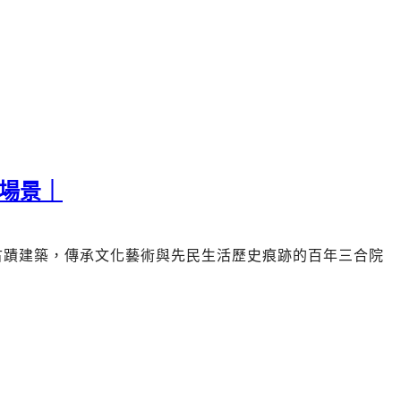
場景｜
古蹟建築，傳承文化藝術與先民生活歷史痕跡的
百年三合院