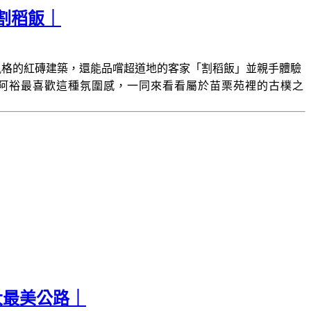
割稻飯｜
風格的紅磚建築，還能品嚐超道地的客家「割稻飯」並親手體驗
阿裕最喜歡這種氛圍感，一同來看看屬於苗栗苑裡的古樸之
大最美公路｜