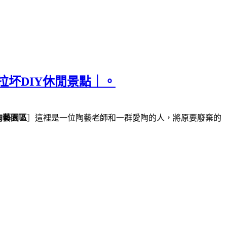
拉坏DIY休閒景點｜。
陶藝園區
］
這裡是一位陶藝老師和一群愛陶的人，將原要廢棄的