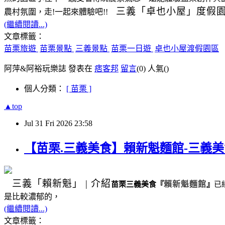
三義
「卓也小屋」度假
農村氛圍，走!一起來體驗吧!!
(繼續閱讀...)
文章標籤：
苗栗旅遊
苗栗景點
三義景點
苗栗一日遊
卓也小屋渡假園區
阿萍&阿裕玩樂誌 發表在
痞客邦
留言
(0)
人氣(
)
個人分類：
[ 苗栗 ]
▲top
Jul
31
Fri
2026
23:58
【苗栗.三義美食】賴新魁麵館-三義
三義
「賴新魁」
|
介紹
苗栗三義美食
『
賴新魁麵館
』
已
是比較濃郁的，
(繼續閱讀...)
文章標籤：