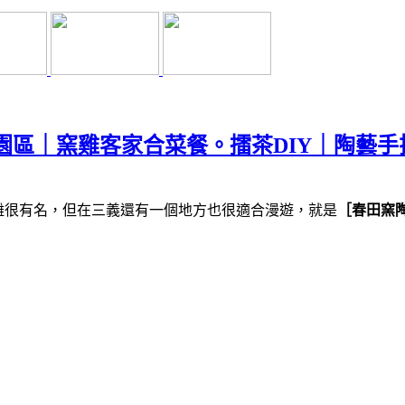
園區｜窯雞客家合菜餐。擂茶DIY｜陶藝手
雕很有名，但在三義還有一個地方也很適合漫遊，就是
［春田窯