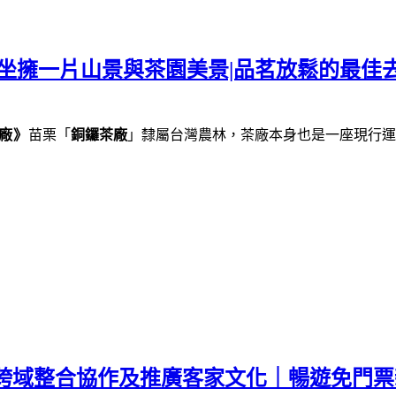
坐擁一片山景與茶園美景|品茗放鬆的最佳去
廠》
苗栗「
銅鑼茶廠
」隸屬台灣農林，茶廠本身也是一座現行運
｜跨域整合協作及推廣客家文化｜暢遊免門