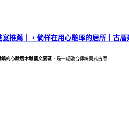
盛宴推薦｜，倘佯在用心雕琢的居所｜古厝
裡鎮
的
心雕居木雕藝文園區
，是一處融合傳統閩式古厝