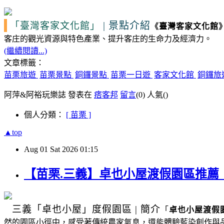
|
景點介紹
「臺灣客家文化館」
《
臺灣客家文化館
客庄的觀光資源
與特色產業、提升客庄的生命力及經濟力。
(繼續閱讀...)
文章標籤：
苗栗旅遊
苗栗景點
銅鑼景點
苗栗一日遊
客家文化館
銅鑼旅
阿萍&阿裕玩樂誌 發表在
痞客邦
留言
(0)
人氣(
)
個人分類：
[ 苗栗 ]
▲top
Aug
01
Sat
2026
01:15
【苗栗.三義】卓也小屋渡假園區推
三義
「卓也小屋」度假園區
|
簡介
「
卓也小屋渡假
然的園區小徑中，感受著傳統農家氣息，還能體驗藍染創作與