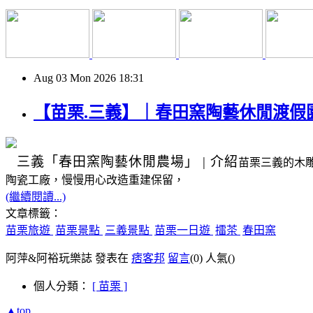
Aug
03
Mon
2026
18:31
【苗栗.三義】｜春田窯陶藝休閒渡假
三義
「春田窯陶藝休閒農場」
|
介紹
苗栗三義的木
陶瓷工廠，慢慢用心改造重建保留，
(繼續閱讀...)
文章標籤：
苗栗旅遊
苗栗景點
三義景點
苗栗一日遊
擂茶
春田窯
阿萍&阿裕玩樂誌 發表在
痞客邦
留言
(0)
人氣(
)
個人分類：
[ 苗栗 ]
▲top