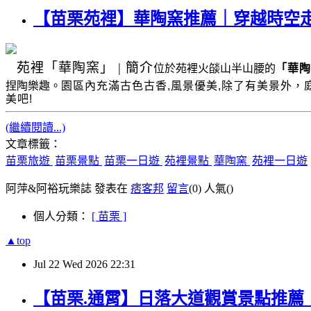
【苗栗苑裡】華陶窯推薦｜穿越時空
苑裡
「華陶窯」
|
簡介
位於苑裡火燄山半山腰的
「華陶
捏陶樂趣。
園區內充滿古色古香
,
風景優美
,
除了有美景外，
美吧!
(繼續閱讀...)
文章標籤：
苗栗旅遊
苗栗景點
苗栗一日遊
苑裡景點
華陶窯
苑裡一日遊
阿萍&阿裕玩樂誌 發表在
痞客邦
留言
(0)
人氣(
)
個人分類：
[ 苗栗 ]
▲top
Jul
22
Wed
2026
22:31
【苗栗.通霄】日落大道觀賞景點推薦