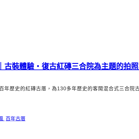
薦｜古裝體驗・復古紅磚三合院為主題的拍照
百年歷史的紅磚古厝，為
130
多年歷史的客閩混合式三合院
風
百年古厝