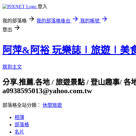
登入
我的部落格
我的部落格後台
我的帳號
登出
阿萍&阿裕 玩樂誌∣旅遊∣美
跳到主文
分享.推薦.各地 / 旅遊景點 / 登山趣事/ 
a0938595013@yahoo.com.tw
部落格全站分類：
休閒旅遊
相簿
部落格
名片