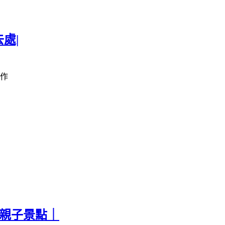
處|
作
票親子景點｜