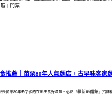
園區
|
門票
美食推薦｜苗栗80年人氣麵店，古早味客家
經是苗栗
80
年老字號的在地美食好滋味。
必點
『
賴新魁麵館
』
招牌