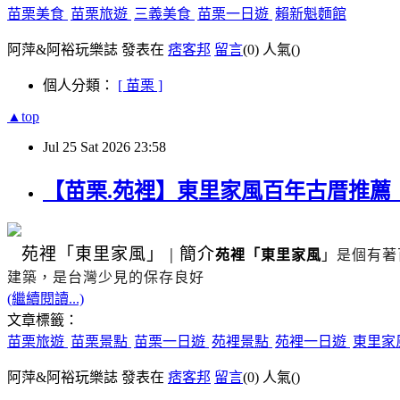
苗栗美食
苗栗旅遊
三義美食
苗栗一日遊
賴新魁麵館
阿萍&阿裕玩樂誌 發表在
痞客邦
留言
(0)
人氣(
)
個人分類：
[ 苗栗 ]
▲top
Jul
25
Sat
2026
23:58
【苗栗.苑裡】東里家風百年古厝推
苑裡
「東里家風」
|
簡介
苑裡「東里家風
」
是個有著
建築，是台灣少見的保存良好
(繼續閱讀...)
文章標籤：
苗栗旅遊
苗栗景點
苗栗一日遊
苑裡景點
苑裡一日遊
東里家
阿萍&阿裕玩樂誌 發表在
痞客邦
留言
(0)
人氣(
)