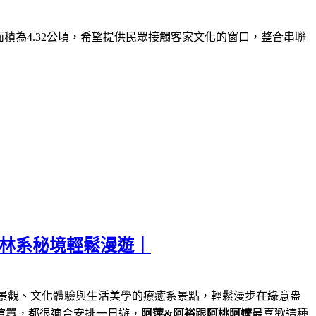
面積為
4.32
公頃，希望提供民眾接觸客家文化的窗口，整合串聯
森林系秘境輕鬆漫遊｜
景觀、文化體驗與生活美學的療癒系景點，輕鬆漫步在綠意盎
喧囂，都很適合安排一日遊，
阿萍&阿裕
跟
阿桃阿嬤
最喜歡這種