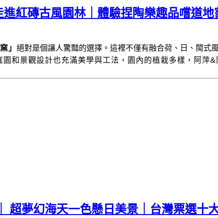
走進紅磚古風園林｜體驗捏陶樂趣品嚐道地
窯」
絕對是個讓人驚豔的選擇。這裡不僅有融合荷、日、閩式
庭園和景觀設計也充滿美學與工法，園內的植栽多樣，阿萍&
｜ 超夢幻海天一色懸日美景｜台灣票選十