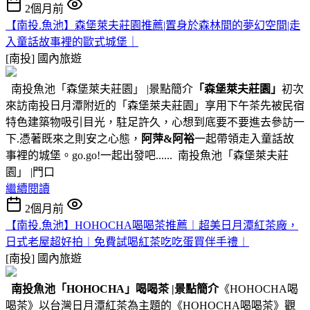
2個月前
【南投.魚池】森堡萊夫莊園推薦|置身於森林間的夢幻空間|走
入童話故事裡的歐式城堡｜
[南投]
國內旅遊
南投魚池「森堡萊夫莊園」 |景點簡介
「森堡萊夫莊園」
初次
來訪南投日月潭附近的「森堡萊夫莊園」享用下午茶先被民宿
特色建築物吸引目光，駐足許久，心想到底要不要進去參訪一
下.憑著既來之則安之心態，
阿萍&阿裕
一起帶領走入童話故
事裡的城堡。go.go!一起出發吧...... 南投魚池「森堡萊夫莊
園」 |門口
繼續閱讀
2個月前
【南投.魚池】HOHOCHA喝喝茶推薦︱超美日月潭紅茶廠，
日式老屋超好拍︱免費試喝紅茶吃吃蛋買伴手禮︱
[南投]
國內旅遊
南投魚池
「HOHOCHA」喝喝茶
|景點簡介
《HOHOCHA喝
喝茶》以台灣日月潭紅茶為主題的《HOHOCHA喝喝茶》觀