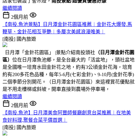
店家也裝設了警示燈，
南投景點
/
超優質優惠好康
繼續閱讀
2個月前
【南投.魚池景點】日月潭金針花園區推薦︱金針花大爆發.馬
鞭草、金針花相互爭艷︱多層次美感浪漫唯美︱
[南投]
國內旅遊
日月潭「金針花園區」 |景點介紹南投頭社
（日月潭金針花園
區）
位在日月潭魚池鄉，是全台最大的「活盆地」，頭社盆地
是全國唯一培育水田金針花之地，約有3公頃金針花海，培育
約有200多花色品種，每年5-6月(七彩金針)、9-10月(金針花季)
二個季節分別開花。（日月潭金針花園區）來這裡賞花優點就
是不用走樓梯或斜坡，開車直接到農場外停車場，
繼續閱讀
2個月前
【南投.魚池】日月潭美食阿豐師餐廳創意台菜推薦︱在地美
食好料理,聚餐合菜平價首選︱
[南投]
國內旅遊