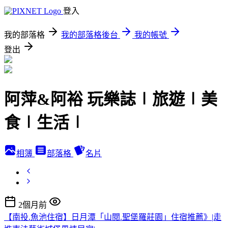
登入
我的部落格
我的部落格後台
我的帳號
登出
阿萍&阿裕 玩樂誌∣旅遊∣美
食∣生活∣
相簿
部落格
名片
2個月前
【南投.魚池住宿】日月潭「山閱.聖堡羅莊園」住宿推薦》|走