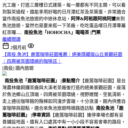
光工廠，打造三層樓日式建築，每一層都有不同主題，可以看
到製茶過程，還能享用好喝的日月潭紅茶及茶葉蛋，非常適合
當作南投魚池旅遊的中途休息站，
阿萍&阿裕跟阿桃阿嬤
來到
魚池旅遊，當然也是要來逛一下茶廠，吃吃蛋品嚐日月潭專屬
紅茶囉.....
南投魚池
「HOHOCHA」喝喝茶
|門票
繼續閱讀
2個月前
【南投.魚池】鹿篙咖啡莊園推薦︱絕美隱藏版山丘景觀莊園
︱四周被茶園環繞的咖啡店︱
[南投]
國內旅遊
南投魚池
「鹿篙咖啡莊園」
|景點簡介
【鹿篙咖啡莊園】是台
灣農林繼銅鑼茶廠與大溪老茶廠後打造的絕美景觀莊園，座落
於魚池鄉山丘頂端，四周被茶園環繞，視野遼闊、空氣清新，
走上通往咖啡館的階梯如同漫步雲端，十分浪漫，館內供應自
家咖啡與甜點，適合來魚池旅遊時順路造訪點
南投魚池
「鹿
篙咖啡莊園」
|停車資訊
【鹿篙咖啡莊園】連停車場也都有妥
善鋪設地面，還有入口處其中有一小小段不容易會車的路段，