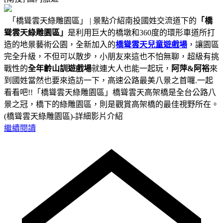
「橋聳雲天綠雕園區」 | 景點介紹南投國姓交流道下的
「橋
聳雲天綠雕園區」
是利用巨大的橋墩和360度的環形車道所打
造的地景藝術公園，全新加入的
橋聳雲天兒童遊戲場
，讓園區
完全升級，不但可以散步，小朋友來這也不怕無聊，超級有挑
戰性的
全年齡山訓遊戲場
就連大人也能一起玩，
阿萍&阿裕
來
到國姓當然也要來造訪一下，高速公路最美八景之首囉.一起
看看吧!!「橋聳雲天綠雕園區」橋聳雲天高架橋是全台公路八
景之冠，橋下的綠雕園區，則是觀賞高架橋的最佳視野所在。
(橋聳雲天綠雕園區)-詳細影片介紹
繼續閱讀