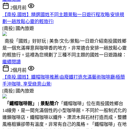
2個月前
【南投.國姓】精選國姓不同主題景點一日遊行程攻略|安排規
劃一趟放鬆心靈的輕旅行|
[南投]
國內旅遊
南投「國姓」好好玩 | 美食/文化/景點/一日遊介紹南投國姓鄉
是一個充滿禪意與咖啡香的地方，非常適合安排一趟放鬆心靈
的輕旅行。這裡為您規劃了三種不同主題的國姓一日遊路線：
繼續閱讀
2個月前
【南投.國姓】鐵帽咖啡推薦|由廢鐵打造充滿藝術咖啡廳|極簡
手沖咖啡. 享受綠意山景|
[南投]
國內旅遊
「鐵帽咖啡館」
|
景點簡介
「鐵帽咖啡」位在南投國姓鄉台
14線旁，是一間充滿個性的小型咖啡館。不同於一般制式化的
連鎖咖啡店，鐵帽咖啡以鐵件、漂流木與石材打造而成，整體
風格粗獷卻帶有溫度，非常有自己的風格。「鐵帽咖啡」在地