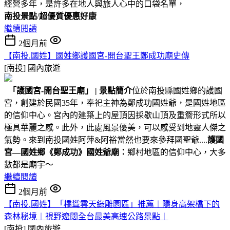
經營多年，是許多在地人與旅人心中的口袋名單，
南投景點
/
超優質優惠好康
繼續閱讀
2個月前
【南投.國姓】國姓鄉護國宮-開台聖王鄭成功廟史傳
[南投]
國內旅遊
「護國宮-開台聖王廟」
|
景點簡介
位於南投縣國姓鄉的護國
宮，創建於民國35年，奉祀主神為鄭成功國姓爺，是國姓地區
的信仰中心。宮內的建築上的屋頂因採歇山頂及重簷形式所以
極具華麗之感。此外，此處風景優美，可以感受到地靈人傑之
氣勢。來到南投國姓阿萍&阿裕當然也要來參拜國聖爺....
護國
宮—國姓鄉《鄭成功》國姓爺廟：
鄉村地區的信仰中心，大多
數都是廟宇～
繼續閱讀
2個月前
【南投.國姓】「橋聳雲天綠雕園區」推薦︱隱身高架橋下的
森林秘境︱視野遼闊全台最美高速公路景點︱
[南投]
國內旅遊