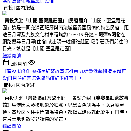
進南法藝術城堡風情民宿|
[南投]
國內旅遊
南投魚池
「山閱.聖保羅莊園」
|民宿簡介
「山閱‧聖堡羅莊
園」這是一間充滿西班牙與南法城堡異國風情的特色民宿，距
離日月潭及九族文化村車程均約 10～15 分鐘。
阿萍&阿裕
在
網路搜尋日月潭[住宿]就出現一幢優雅莊園.吸引著我們前往的
目光，這就是【山閱.聖堡羅莊園】
繼續閱讀
2個月前
【南投.魚池】廖鄉長紅茶故事館推薦|九蛙疊像藝術造景超可
愛|日月潭紅茶館免費品嚐紅玉紅茶｜，
[南投]
國內旅遊
南投魚池「廖鄉長紅茶故事館」 |景點介紹
《廖鄉長紅茶故事
館》
裝潢因文藝復興趨於細膩，以黑白色調為主，以急坡屋
頂、高煙囱、柱撐門廊為特色，都鐸式建築就此誕生
」
同時，
這片土地也散發著獨特的光芒，
繼續閱讀