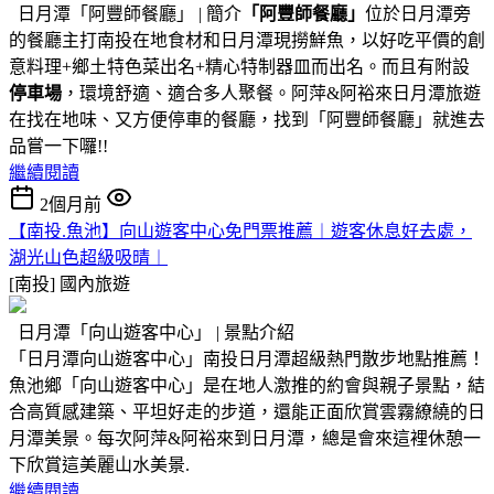
日月潭「阿豐師餐廳」 | 簡介
「阿豐師餐廳」
位於日月潭旁
的餐廳主打南投在地食材和日月潭現撈鮮魚，以好吃平價的創
意料理+鄉土特色菜出名+精心特制器皿而出名。而且有附設
停車場
，環境舒適、適合多人聚餐。阿萍&阿裕來日月潭旅遊
在找在地味、又方便停車的餐廳，找到「阿豐師餐廳」就進去
品嘗一下囉!!
繼續閱讀
2個月前
【南投.魚池】向山遊客中心免門票推薦︱遊客休息好去處，
湖光山色超級吸晴︱
[南投]
國內旅遊
日月潭「向山遊客中心」 | 景點介紹
「日月潭向山遊客中心」南投日月潭超級熱門散步地點推薦！
魚池鄉「向山遊客中心」是在地人激推的約會與親子景點，結
合高質感建築、平坦好走的步道，還能正面欣賞雲霧繚繞的日
月潭美景。每次阿萍&阿裕來到日月潭，總是會來這裡休憩一
下欣賞這美麗山水美景.
繼續閱讀