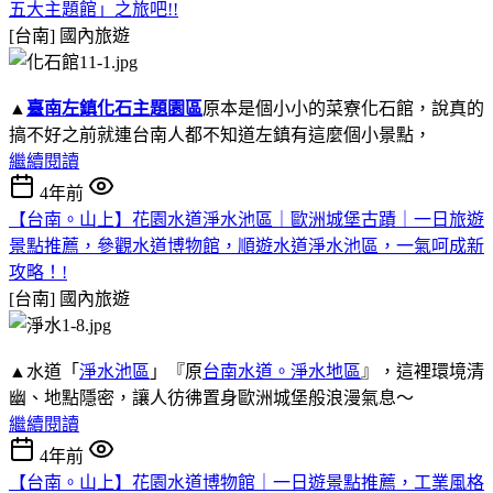
五大主題館」之旅吧!!
[台南]
國內旅遊
▲
臺南左鎮化石主題園區
原本是個小小的菜寮化石館，說真的
搞不好之前就連台南人都不知道左鎮有這麼個小景點，
繼續閱讀
4年前
【台南。山上】花園水道淨水池區｜歐洲城堡古蹟｜一日旅遊
景點推薦，參觀水道博物館，順遊水道淨水池區，一氣呵成新
攻略！!
[台南]
國內旅遊
▲水道「
淨水池區
」『原
台南水道。淨水地區
』，這裡環境清
幽、地點隱密，讓人彷彿置身歐洲城堡般浪漫氣息～
繼續閱讀
4年前
【台南。山上】花園水道博物館｜一日遊景點推薦，工業風格