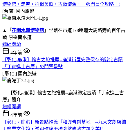
博物館，走春，拍網美照，古蹟懷舊，一張門票全攻略！!
[台南]
國內旅遊
▲
「
花園水道博物館
」
坐落在市道178縣道大馬路旁的百年古
蹟-原臺南水道，
繼續閱讀
4年前
【彰化-鹿港】懷古之旅推薦--鹿港街屋完整保存的縣定古蹟
「丁家進士古厝」免門票景點
[ 彰化 ]
國內旅遊
【彰化-鹿港】懷古之旅推薦--鹿港縣定古蹟「丁家進士古
厝」簡介
繼續閱讀
4年前
【彰化。鹿港】新景點推薦「和興青創基地」--九大文創店鋪
＋鹽業文化館，透明玻璃天橋眺望甕牆古蹟之美!!