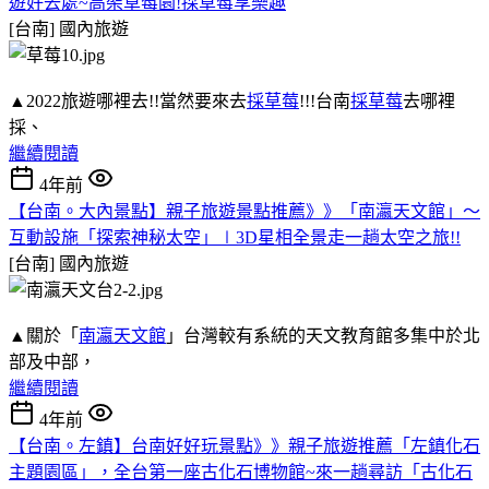
遊好去處~高架草莓園!採草莓享樂趣
[台南]
國內旅遊
▲2022旅遊哪裡去!!當然要來去
採草莓
!!!台南
採草莓
去哪裡
採、
繼續閱讀
4年前
【台南。大內景點】親子旅遊景點推薦》》「南瀛天文館」～
互動設施「探索神秘太空」∣3D星相全景走一趟太空之旅!!
[台南]
國內旅遊
▲關於「
南瀛天文館
」台灣較有系統的天文教育館多集中於北
部及中部，
繼續閱讀
4年前
【台南。左鎮】台南好好玩景點》》親子旅遊推薦「左鎮化石
主題園區」，全台第一座古化石博物館~來一趟尋訪「古化石