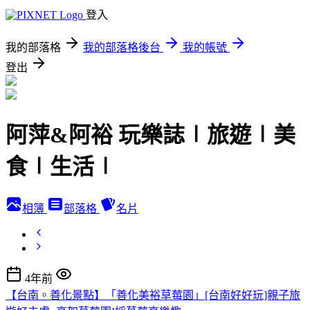
登入
我的部落格
我的部落格後台
我的帳號
登出
阿萍&阿裕 玩樂誌∣旅遊∣美
食∣生活∣
相簿
部落格
名片
4年前
【台南。善化景點】「善化美裕草莓園」[台南好好玩]親子旅