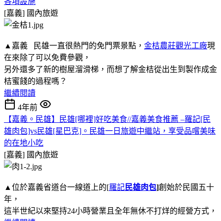
各項設施
[嘉義]
國內旅遊
▲嘉義 民雄一直很熱門的免門票景點，
金桔農莊觀光工廠
現
在來除了可以免費參觀，
另外還多了新的樹屋溜滑梯，而想了解金桔從出生到製作成金
桔蜜餞的過程嗎？
繼續閱讀
4年前
【嘉義。民雄】民雄[哪裡]好吃美食//嘉義美食推薦 –羅記[民
雄肉包]vs民雄[星巴克]。民雄一日旅遊中繼站，享受品嚐美味
的在地小吃
[嘉義]
國內旅遊
▲位於嘉義省道台一線道上的[
羅記
民雄肉包
]
創始於民國五十
年，
這半世紀以來堅持24小時營業且全年無休不打烊的經營方式，