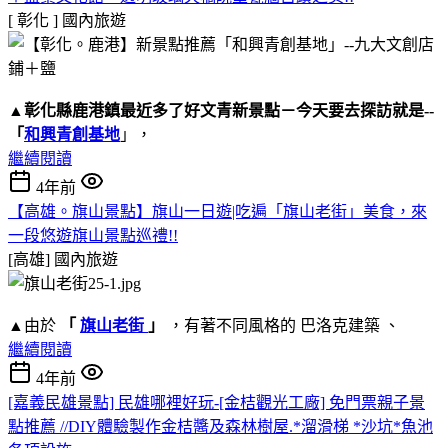
[ 彰化 ]
國內旅遊
▲
彰化縣鹿港鎮
最近多了好文青新景點－今天要去探訪就是--
「
和興青創基地
」，
繼續閱讀
4年前
【高雄。旗山景點】旗山一日遊|吃遍「旗山老街」美食，來
一段悠遊旗山景點巡禮!!
[高雄]
國內旅遊
▲由於
「
旗山老街
」
，有著不同風格的 巴洛克建築 、
繼續閱讀
4年前
[嘉義民雄景點] 民雄哪裡好玩-[金桔觀光工廠] 免門票親子景
點推薦 //DIY體驗製作金桔醬及森林樹屋.*溜滑梯 *沙坑*魚池