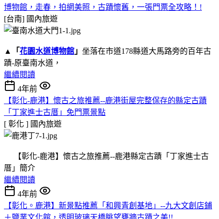
博物館，走春，拍網美照，古蹟懷舊，一張門票全攻略！!
[台南]
國內旅遊
▲
「
花園水道博物館
」
坐落在市道178縣道大馬路旁的百年古
蹟-原臺南水道，
繼續閱讀
4年前
【彰化-鹿港】懷古之旅推薦--鹿港街屋完整保存的縣定古蹟
「丁家進士古厝」免門票景點
[ 彰化 ]
國內旅遊
【彰化-鹿港】懷古之旅推薦--鹿港縣定古蹟「丁家進士古
厝」簡介
繼續閱讀
4年前
【彰化。鹿港】新景點推薦「和興青創基地」--九大文創店鋪
＋鹽業文化館，透明玻璃天橋眺望甕牆古蹟之美!!