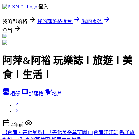
登入
我的部落格
我的部落格後台
我的帳號
登出
阿萍&阿裕 玩樂誌∣旅遊∣美
食∣生活∣
相簿
部落格
名片
4年前
【台南。善化景點】「善化美裕草莓園」[台南好好玩]親子旅