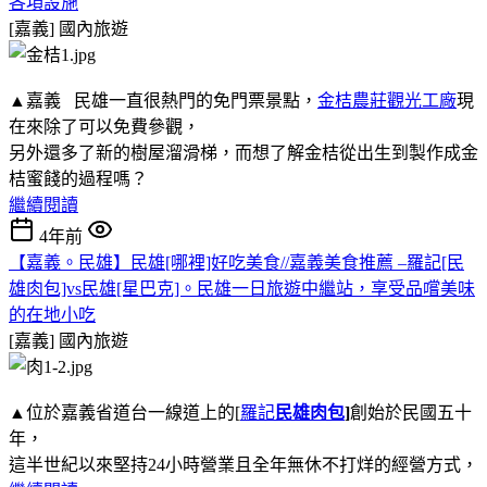
各項設施
[嘉義]
國內旅遊
▲嘉義 民雄一直很熱門的免門票景點，
金桔農莊觀光工廠
現
在來除了可以免費參觀，
另外還多了新的樹屋溜滑梯，而想了解金桔從出生到製作成金
桔蜜餞的過程嗎？
繼續閱讀
4年前
【嘉義。民雄】民雄[哪裡]好吃美食//嘉義美食推薦 –羅記[民
雄肉包]vs民雄[星巴克]。民雄一日旅遊中繼站，享受品嚐美味
的在地小吃
[嘉義]
國內旅遊
▲位於嘉義省道台一線道上的[
羅記
民雄肉包
]
創始於民國五十
年，
這半世紀以來堅持24小時營業且全年無休不打烊的經營方式，