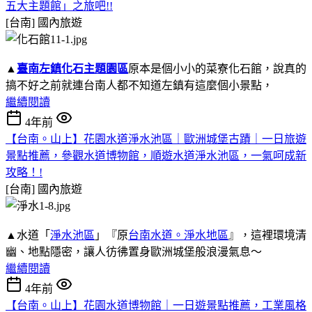
五大主題館」之旅吧!!
[台南]
國內旅遊
▲
臺南左鎮化石主題園區
原本是個小小的菜寮化石館，說真的
搞不好之前就連台南人都不知道左鎮有這麼個小景點，
繼續閱讀
4年前
【台南。山上】花園水道淨水池區｜歐洲城堡古蹟｜一日旅遊
景點推薦，參觀水道博物館，順遊水道淨水池區，一氣呵成新
攻略！!
[台南]
國內旅遊
▲水道「
淨水池區
」『原
台南水道。淨水地區
』，這裡環境清
幽、地點隱密，讓人彷彿置身歐洲城堡般浪漫氣息～
繼續閱讀
4年前
【台南。山上】花園水道博物館｜一日遊景點推薦，工業風格