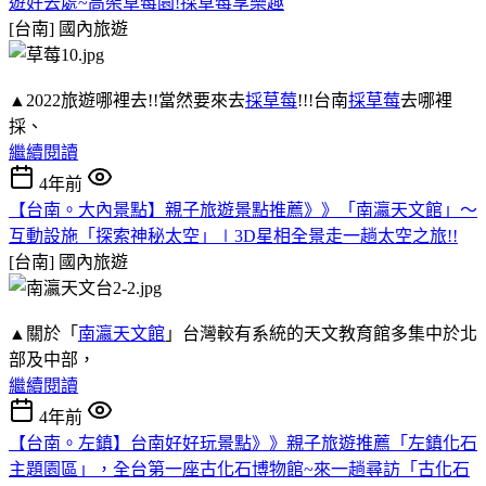
遊好去處~高架草莓園!採草莓享樂趣
[台南]
國內旅遊
▲2022旅遊哪裡去!!當然要來去
採草莓
!!!台南
採草莓
去哪裡
採、
繼續閱讀
4年前
【台南。大內景點】親子旅遊景點推薦》》「南瀛天文館」～
互動設施「探索神秘太空」∣3D星相全景走一趟太空之旅!!
[台南]
國內旅遊
▲關於「
南瀛天文館
」台灣較有系統的天文教育館多集中於北
部及中部，
繼續閱讀
4年前
【台南。左鎮】台南好好玩景點》》親子旅遊推薦「左鎮化石
主題園區」，全台第一座古化石博物館~來一趟尋訪「古化石