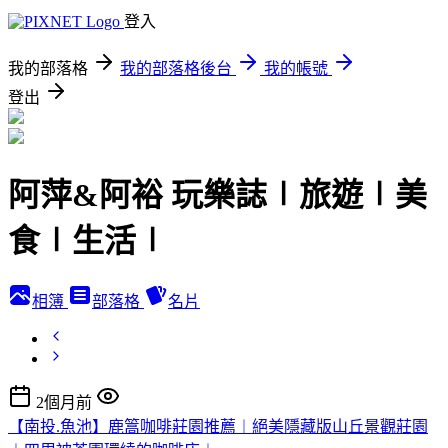
登入
我的部落格
我的部落格後台
我的帳號
登出
阿萍&阿裕 玩樂誌∣旅遊∣美
食∣生活∣
相簿
部落格
名片
2個月前
【南投.魚池】鹿篙咖啡莊園推薦︱絕美隱藏版山丘景觀莊園