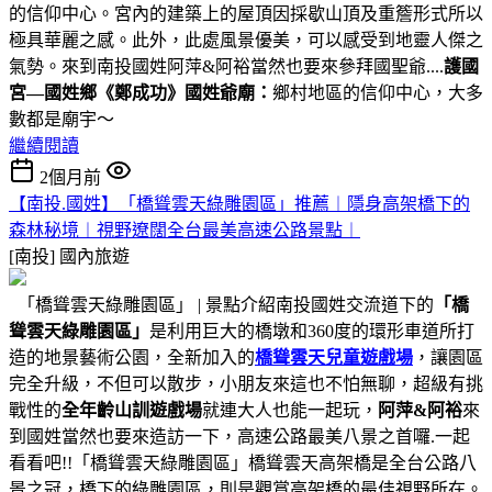
的信仰中心。宮內的建築上的屋頂因採歇山頂及重簷形式所以
極具華麗之感。此外，此處風景優美，可以感受到地靈人傑之
氣勢。來到南投國姓阿萍&阿裕當然也要來參拜國聖爺....
護國
宮—國姓鄉《鄭成功》國姓爺廟：
鄉村地區的信仰中心，大多
數都是廟宇～
繼續閱讀
2個月前
【南投.國姓】「橋聳雲天綠雕園區」推薦︱隱身高架橋下的
森林秘境︱視野遼闊全台最美高速公路景點︱
[南投]
國內旅遊
「橋聳雲天綠雕園區」 | 景點介紹南投國姓交流道下的
「橋
聳雲天綠雕園區」
是利用巨大的橋墩和360度的環形車道所打
造的地景藝術公園，全新加入的
橋聳雲天兒童遊戲場
，讓園區
完全升級，不但可以散步，小朋友來這也不怕無聊，超級有挑
戰性的
全年齡山訓遊戲場
就連大人也能一起玩，
阿萍&阿裕
來
到國姓當然也要來造訪一下，高速公路最美八景之首囉.一起
看看吧!!「橋聳雲天綠雕園區」橋聳雲天高架橋是全台公路八
景之冠，橋下的綠雕園區，則是觀賞高架橋的最佳視野所在。