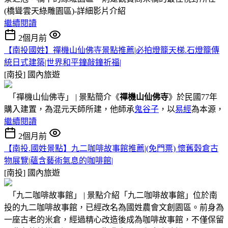
(橋聳雲天綠雕園區)-詳細影片介紹
繼續閱讀
2個月前
【南投國姓】禪機山仙佛寺景點推薦|必拍燈籠天梯.石燈籠傳
統日式建築|世界和平鐘敲鐘祈福|
[南投]
國內旅遊
「禪機山仙佛寺」 | 景點簡介《
禪機山仙佛寺
》於民國77年
購入建置，為混元天師所建，他師承
鬼谷子
，以
易經
為本源，
繼續閱讀
2個月前
【南投.國姓景點】九二咖啡故事館推薦|(免門票) 懷舊穀倉古
物展覽|蘊含藝術氣息的咖啡館|
[南投]
國內旅遊
「九二咖啡故事館」 | 景點介紹「九二咖啡故事館」位於南
投的九二咖啡故事館，已經改名為國姓農會文創園區。前身為
一座古老的米倉，經過精心改造後成為咖啡故事館，不僅保留