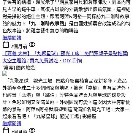
了舊有的結構，還展示了早期農家用具和倉庫陳設，園區內可
見古早的鐵牛車，其復古斑駁的外觀散發出懷舊氛圍，這裡絕
對是攝影的絕佳主題，跟著阿萍&阿裕一同探訪九二咖啡故事
館的魅力。
「九二咖啡故事館」
是由國姓鄉農會改建成為的特
色故事館，將蘊含藝術氣息的咖啡館
繼續閱讀
2個月前
【嘉義.大林】「丸聚星球」觀光工廠｜免門票親子景點推薦|
太空主題館 / 貢丸免費試吃、DIY手作|
[嘉義]
國內旅遊
「丸聚星球」觀光工場 | 景點介紹嘉楠食品深耕多年，產品
外銷至全球二十多個國家與地區，擁有「嘉楠」自有品牌外，
也經營「北港」與「跳伯」等特色品牌貢丸與星球的球身設
計，色彩鮮明又充滿童趣，外觀圓潤可愛。這次因大林有新開
幕的景點，阿萍&阿裕就順遊到這間滿知名觀光工場，大家一
起來看看吧!! 「丸聚星球」觀光工場 | 彩繪區
繼續閱讀
2個月前