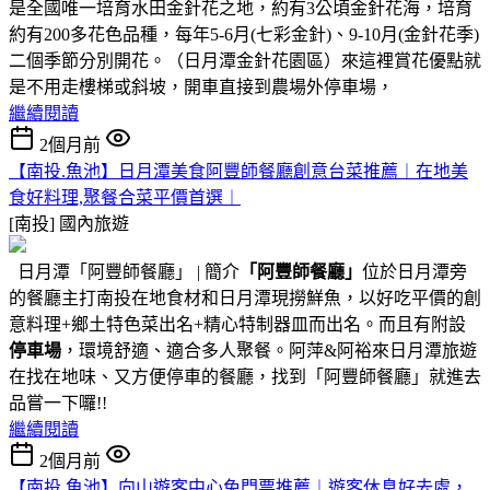
是全國唯一培育水田金針花之地，約有3公頃金針花海，培育
約有200多花色品種，每年5-6月(七彩金針)、9-10月(金針花季)
二個季節分別開花。（日月潭金針花園區）來這裡賞花優點就
是不用走樓梯或斜坡，開車直接到農場外停車場，
繼續閱讀
2個月前
【南投.魚池】日月潭美食阿豐師餐廳創意台菜推薦︱在地美
食好料理,聚餐合菜平價首選︱
[南投]
國內旅遊
日月潭「阿豐師餐廳」 | 簡介
「阿豐師餐廳」
位於日月潭旁
的餐廳主打南投在地食材和日月潭現撈鮮魚，以好吃平價的創
意料理+鄉土特色菜出名+精心特制器皿而出名。而且有附設
停車場
，環境舒適、適合多人聚餐。阿萍&阿裕來日月潭旅遊
在找在地味、又方便停車的餐廳，找到「阿豐師餐廳」就進去
品嘗一下囉!!
繼續閱讀
2個月前
【南投.魚池】向山遊客中心免門票推薦︱遊客休息好去處，