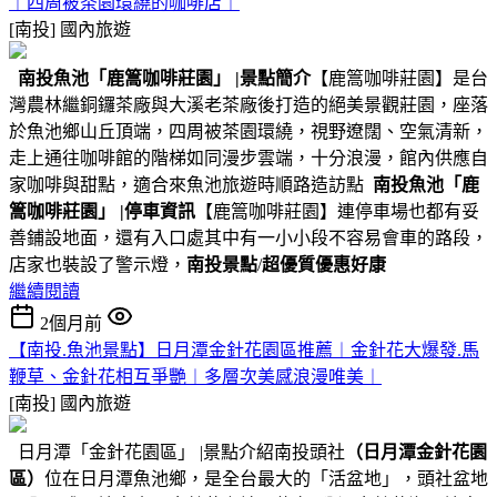
︱四周被茶園環繞的咖啡店︱
[南投]
國內旅遊
南投魚池
「鹿篙咖啡莊園」
|景點簡介
【鹿篙咖啡莊園】是台
灣農林繼銅鑼茶廠與大溪老茶廠後打造的絕美景觀莊園，座落
於魚池鄉山丘頂端，四周被茶園環繞，視野遼闊、空氣清新，
走上通往咖啡館的階梯如同漫步雲端，十分浪漫，館內供應自
家咖啡與甜點，適合來魚池旅遊時順路造訪點
南投魚池
「鹿
篙咖啡莊園」
|停車資訊
【鹿篙咖啡莊園】連停車場也都有妥
善鋪設地面，還有入口處其中有一小小段不容易會車的路段，
店家也裝設了警示燈，
南投景點
/
超優質優惠好康
繼續閱讀
2個月前
【南投.魚池景點】日月潭金針花園區推薦︱金針花大爆發.馬
鞭草、金針花相互爭艷︱多層次美感浪漫唯美︱
[南投]
國內旅遊
日月潭「金針花園區」 |景點介紹南投頭社
（日月潭金針花園
區）
位在日月潭魚池鄉，是全台最大的「活盆地」，頭社盆地