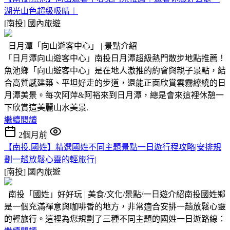
湖光山色超級吸晴︱
[南投]
國內旅遊
日月潭「向山遊客中心」 | 景點介紹
「日月潭向山遊客中心」南投日月潭超級熱門散步地點推薦！
魚池鄉「向山遊客中心」是在地人激推的約會與親子景點，結
合高質感建築、平坦好走的步道，還能正面欣賞雲霧繚繞的日
月潭美景。每次阿萍&阿裕來到日月潭，總是會來這裡休憩一
下欣賞這美麗山水美景.
繼續閱讀
2個月前
【南投.國姓】精選國姓不同主題景點一日遊行程攻略|安排規
劃一趟放鬆心靈的輕旅行|
[南投]
國內旅遊
南投「國姓」好好玩 | 美食/文化/景點/一日遊介紹南投國姓鄉
是一個充滿禪意與咖啡香的地方，非常適合安排一趟放鬆心靈
的輕旅行。這裡為您規劃了三種不同主題的國姓一日遊路線：