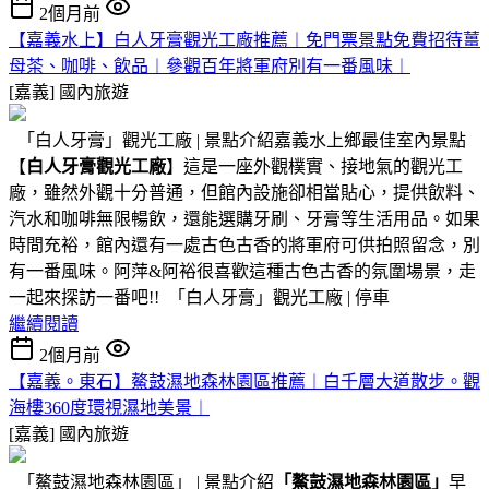
2個月前
【嘉義水上】白人牙膏觀光工廠推薦︱免門票景點免費招待薑
母茶、咖啡、飲品︱參觀百年將軍府別有一番風味︱
[嘉義]
國內旅遊
「白人牙膏」觀光工廠 | 景點介紹嘉義水上鄉最佳室內景點
【
白人牙膏觀光工廠
】這是一座外觀樸實、接地氣的觀光工
廠，雖然外觀十分普通，但館內設施卻相當貼心，提供飲料、
汽水和咖啡無限暢飲，還能選購牙刷、牙膏等生活用品。如果
時間充裕，館內還有一處古色古香的將軍府可供拍照留念，別
有一番風味。阿萍&阿裕很喜歡這種古色古香的氛圍場景，走
一起來探訪一番吧!! 「白人牙膏」觀光工廠 | 停車
繼續閱讀
2個月前
【嘉義。東石】鰲鼓濕地森林園區推薦︱白千層大道散步。觀
海樓360度環視濕地美景︱
[嘉義]
國內旅遊
「鰲鼓濕地森林園區」 | 景點介紹
「鰲鼓濕地森林園區」
早