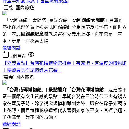
行星學知識|探索宇宙星球玩樂趣|
[嘉義]
國內旅遊
「北回歸線」太陽館 | 景點介紹「
北回歸線太陽館」
台灣雖
然小在地理位置上卻被北回歸線劃分為熱帶及亞熱帶，而世界
第一座
北回歸線紀念塔
就設置在嘉義水上鄉，它不只是一座
塔，更是一座探索太陽
繼續閱讀
2個月前
【嘉義景點】台灣花磚博物館推薦︱有感情、有溫度的博物館
︱隱藏最美得記憶碎片花磚︱
[嘉義]
國內旅遊
「台灣花磚博物館」
|
景點簡介
「
台灣花磚博物館
」是嘉義市
區一個頗有文化質感的景點，早期台灣在日治時代不少有錢人
家在蓋房子時，除了講究規模和雕刻之外，還會在房子外觀嵌
上花磚，而且每種花紋還都代表著例如家族平安、官運亨通、
子孫滿堂⋯等不同的意涵。
繼續閱讀