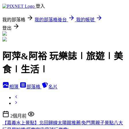
登入
我的部落格
我的部落格後台
我的帳號
登出
阿萍&阿裕 玩樂誌∣旅遊∣美
食∣生活∣
相簿
部落格
名片
2個月前
【嘉義水上景點】北回歸線太陽館推薦|免門票親子景點八大