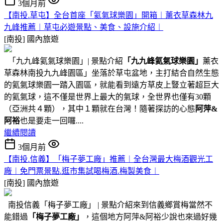
3個月前
【南投.草屯】全台首座「氦氣球樂園」開箱︱薰衣草森林九
九峰推薦︱草屯必遊景點、美食、設施介紹︱
[南投]
國內旅遊
「九九峰氦氣球樂園」| 景點介紹
「九九峰氦氣球樂園」
薰衣
草森林南投九九峰園區」坐落於草屯盆地，主打結合自然生態
的氦氣球樂園一踏入園區，就能看到遠方草皮上豎立著超巨大
的氦氣球，這不僅是世界上最大的氣球，全世界也僅有30顆
（亞洲共４顆），其中１顆就在台灣！隨著探訪的心態
阿萍&
阿裕
也是要走一回囉....
繼續閱讀
3個月前
【南投.信義】「梅子夢工廠」推薦︱全台灣最大梅酒觀光工
廠︱免門票景點.逛市集試喝梅酒.梅製美食︱
[南投]
國內旅遊
南投信義「梅子夢工廠」 | 景點介紹來到信義鄉賞梅當然不
能錯過
「梅子夢工廠」
，這個地方阿萍&阿裕少說也來過好幾