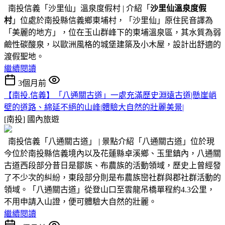
南投信義「沙里仙」溫泉度假村 | 介紹「
沙里仙溫泉度假
村
」位處於南投縣信義鄉東埔村，「沙里仙」原住民音譯為
「美麗的地方」，位在玉山群峰下的東埔溫泉區，其水質為弱
鹼性碳酸泉，以歐洲風格的城堡建築及小木屋，設計出舒適的
渡假聖地。
繼續閱讀
3個月前
【南投.信義】「八通關古道」一處充滿歷史淵遠古道|懸崖峭
壁的道路、綿延不絕的山峰|體驗大自然的壯麗美景|
[南投]
國內旅遊
南投信義「八通關古道」 | 景點介紹「八通關古道」位於現
今位於南投縣信義境內以及花蓮縣卓溪鄉、玉里鎮內，八通關
古道西段部分昔日是鄒族、布農族的活動領域，歷史上曾經發
了不少次的糾紛，東段部分則是布農族巒社群與郡社群活動的
領域。「八通關古道」從登山口至雲龍吊橋單程約4.3公里，
不用申請入山證，便可體驗大自然的壯麗。
繼續閱讀