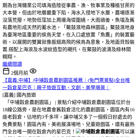
期為台灣糖業公司填海造陸從事農、漁、牧事業及種植甘蔗的
大本營，但由於地層嚴重下陷、海水入侵地下水層，農場逐漸
沒落荒廢。地勢低窪加上周邊海堤圍繞，大雨過後，魚塭及舊
有農地形成天然的蓄水池，「鰲鼓濕地森林園區」鰲鼓濕地身
為臺灣地區重要的侯鳥天堂，在入口處放置「魚鷹」的裝置藝
術，以展開的雙翼就像振翅高飛的候鳥為意象，及地面貝殼裝
置.搭配上海浪及水波紋造型的襯托，在鰲鼓的波濤及綠林間
翱翔。
繼續閱讀
2個月前
【嘉義.中埔】|中埔穀倉農創園區推薦︱(免門票景點)全台唯
一穀倉星巴克︱親子旅遊互動、文創、美學場景︱
[嘉義]
國內旅遊
「中埔穀倉農創園區」 | 景點介紹中埔穀倉農創園區位於台
18線公路旁，是在地農會舊穀倉活化的農創園區，園區內有16
座老穀倉，佔地約3千多坪，讓中埔又多了一個假日好處去的
免費景點！園區內有，美術展演場地、兒童遊戲區，還有最熱
門全台唯一開在穀倉內的星巴克！
中埔穀倉農創園區
可以讓