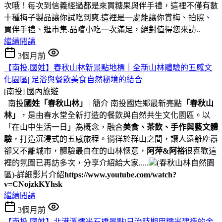
次哦！每次到信義經過都是來買糖果與伴手禮，這裡不僅有數
十種梅子製品讓你試吃到爽.這裡是一處能讓你賞梅、拍照、
買伴手禮、逛市集.品嚐小吃一次滿足，絕對值得您來訪..
繼續閱讀
3個月前
【南投.國姓】春秋山林新景點地標｜全新山林體驗的五感文
化園區| 足浴與餐飲美食自然秘境的結合|
[南投]
國內旅遊
南投
國姓
「春秋山林」
| 簡介 南投國姓鄉最新亮點
「春秋山
林」
，是由春水堂全新打造的餐飲與自然共生文化園區。以
「在山中生活一日」為概念，融合
美食、茶飲、手作與藝文體
驗
，打造沉浸式的五感旅程。徜徉於群山之間，讓人遠離塵囂
卻又不離城市，體驗最自在的山林愜意，
阿萍&阿裕
很喜歡這
裡的氛圍已再訪多次，分享介紹給大家.....
(春秋山林自然園
區)-詳細影片介紹
https://www.youtube.com/watch?
v=CNojzkKYhsk
繼續閱讀
3個月前
【南投.國姓】北港溪糯米石橋景點|日治時期用糯米建造的金