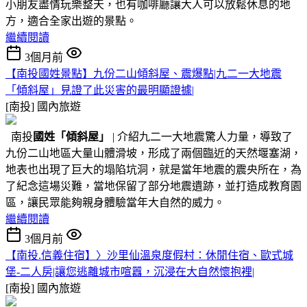
小朋友盡情玩樂整天，也有咖啡廳讓大人可以放鬆休息的地
方，適合全家出遊的景點。
繼續閱讀
3個月前
【南投國姓景點】九份二山傾斜屋、震爆點|九二一大地震
「傾斜屋」見證了此災害的最明顯證據|
[南投]
國內旅遊
南投
國姓
「傾斜屋」
| 介紹九二一大地震驚人力量，導致了
九份二山地區大量山體滑坡，形成了兩個臨近的天然堰塞湖，
地表也出現了巨大的塌陷坑洞，就是當年地震的震央所在，為
了紀念這場災難，當地保留了部分地震遺跡，並打造成教育園
區，讓民眾能夠親身體驗當年大自然的威力。
繼續閱讀
3個月前
【南投.信義住宿】〉沙里仙溫泉度假村：休閒住宿、歐式城
堡-二人房|讓您逃離城市喧囂，沉浸在大自然懷抱裡|
[南投]
國內旅遊