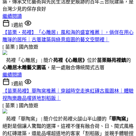
築，傳承文化藝術與先民生活歷史痕跡的百年三合院建築，是
台灣少見的保存良好
繼續閱讀
1週前
【苗栗・苑裡】「心雕居」風和海的盛宴推薦｜，倘佯在用心
雕琢的居所｜古厝建築與綠意庭園的藝文空間裡｜
[ 苗栗 ]
國內旅遊
苑裡「心雕居」 | 簡介
苑裡
《心雕居》
位於
苗栗縣苑裡鎮
的
心雕居木雕藝文園區
，是一處融合傳統閩式古厝
繼續閱讀
1週前
【苗栗苑裡】華陶窯推薦｜穿越時空走進紅磚古風園林｜體驗
捏陶樂趣品嚐道地割稻飯｜
[ 苗栗 ]
國內旅遊
苑裡「華陶窯」 | 簡介位於苑裡火燄山半山腰的
「華陶窯」
絕對是個讓人驚豔的選擇。這裡不僅有融合荷、日、閩式風格
的紅磚建築，還能品嚐超道地的客家「割稻飯」並親手體驗捏