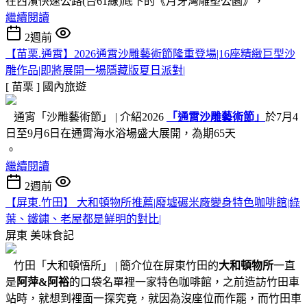
在西濱快速公路(台61線)底下的《月牙灣雕塑公園》，
繼續閱讀
2週前
【苗栗.通霄】2026通霄沙雕藝術節隆重登場|16座精緻巨型沙
雕作品|即將展開一場隱藏版夏日派對|
[ 苗栗 ]
國內旅遊
通宵「沙雕藝術節」 | 介紹2026
「通霄沙雕藝術節」
於7月4
日至9月6日在通霄海水浴場盛大展開，為期65天
。
繼續閱讀
2週前
【屏東.竹田】 大和頓物所推薦|廢墟碾米廠變身特色咖啡館|綠
葉、鐵鏽、老屋都是鮮明的對比|
屏東
美味食記
竹田「大和頓悟所」 | 簡介位在屏東竹田的
大和頓物所
一直
是
阿萍&阿裕
的口袋名單裡一家特色咖啡館，之前造訪竹田車
站時，就想到裡面一探究竟，就因為沒座位而作罷，而竹田車