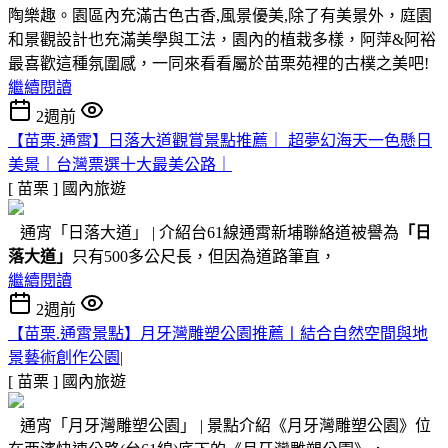
陶樂趣。園區內充滿古色古香,風景優美,除了有美景外，庭園
和景觀設計也充滿美學與工法，園內的植栽多樣，阿萍&阿裕
最喜歡這種氛圍感，一同來看看屬於苗栗苑裡的古樸之美吧!
繼續閱讀
2週前
【苗栗.通霄】日落大道觀賞景點推薦｜ 超夢幻海天一色懸日
美景｜台灣票選十大最美公路｜
[ 苗栗 ]
國內旅遊
通宵「日落大道」 | 介紹台61線通霄新埔聯絡道被譽為
「日
落大道」
只有500多公尺長，但因為道路筆直，
繼續閱讀
2週前
【苗栗.通霄景點】月牙灣雕塑公園推薦〡結合自然空間與地
景藝術創作公園|
[ 苗栗 ]
國內旅遊
通宵「月牙灣雕塑公園」 | 景點介紹《月牙灣雕塑公園》位