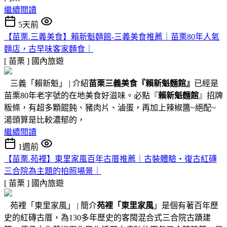
繼續閱讀
5天前
【苗栗.三義美食】賴新魁麵館-三義美食推薦｜苗栗80年人氣
麵店，古早味客家麵食｜
[ 苗栗 ]
國內旅遊
三義「賴新魁」 | 介紹
苗栗三義美食『
賴新魁麵館
』
已經是
苗栗80年老字號的在地美食好滋味。必點『
賴新魁麵館
』招牌
粄條，有超多顆餛飩、豬肉片、滷蛋，再加上辣椒醬~絕配~
湯頭算是比較濃郁的，
繼續閱讀
1週前
【苗栗.苑裡】東里家風百年古厝推薦｜古裝體驗・復古紅磚
三合院為主題的拍照場景｜
[ 苗栗 ]
國內旅遊
苑裡「東里家風」 | 簡介
苑裡「東里家風
」是個有著百年歷
史的紅磚古厝，為130多年歷史的客閩混合式三合院古蹟建