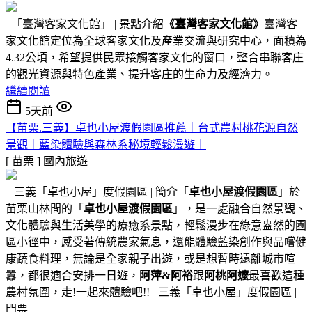
「臺灣客家文化館」 | 景點介紹
《臺灣客家文化館》
臺灣客
家文化館定位為全球客家文化及產業交流與研究中心，面積為
4.32公頃，希望提供民眾接觸客家文化的窗口，整合串聯客庄
的觀光資源與特色產業、提升客庄的生命力及經濟力。
繼續閱讀
5天前
【苗栗.三義】卓也小屋渡假園區推薦｜台式農村桃花源自然
景觀｜藍染體驗與森林系秘境輕鬆漫遊｜
[ 苗栗 ]
國內旅遊
三義「卓也小屋」度假園區 | 簡介「
卓也小屋渡假園區
」於
苗栗山林間的「
卓也小屋渡假園區
」，是一處融合自然景觀、
文化體驗與生活美學的療癒系景點，輕鬆漫步在綠意盎然的園
區小徑中，感受著傳統農家氣息，還能體驗藍染創作與品嚐健
康蔬食料理，無論是全家親子出遊，或是想暫時遠離城市喧
囂，都很適合安排一日遊，
阿萍&阿裕
跟
阿桃阿嬤
最喜歡這種
農村氛圍，走!一起來體驗吧!! 三義「卓也小屋」度假園區 |
門票