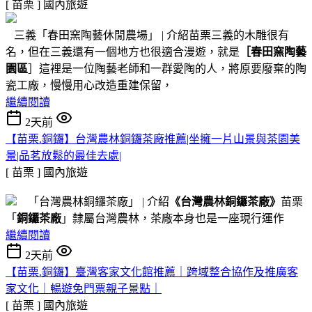
[ 苗栗 ]
國內旅遊
三義「春田窯陶藝休閒農場」 | 介紹苗栗三義的木雕很有
名，但在三義還有一個地方也很適合漫遊，就是
［春田窯陶藝
園區
］這裡是一位陶藝老師和一群愛陶的人，將原要廢棄的陶
瓷工廠，慢慢用心改造重建保留，
繼續閱讀
2天前
【苗栗.銅鑼】台灣農林銅鑼茶廠推薦|坐擁一片山景與茶園美
景|品茗放鬆的最佳去處|
[ 苗栗 ]
國內旅遊
「台灣農林銅鑼茶廠」 | 介紹
《台灣農林銅鑼茶廠》
苗栗
「
銅鑼茶廠
」隸屬台灣農林，茶廠本身也是一座現行運作
繼續閱讀
2天前
【苗栗.銅鑼】臺灣客家文化館推薦｜跨域整合協作及推廣客
家文化｜暢遊免門票親子景點｜
[ 苗栗 ]
國內旅遊