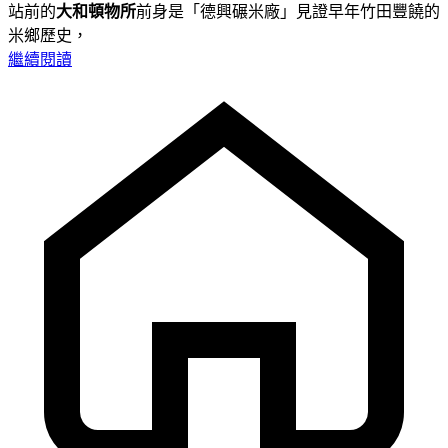
站前的
大和頓物所
前身是「德興碾米廠」見證早年竹田豐饒的
米鄉歷史，
繼續閱讀