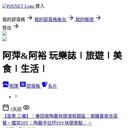
登入
我的部落格
我的部落格後台
我的帳號
登出
阿萍&阿裕 玩樂誌∣旅遊∣美
食∣生活∣
相簿
部落格
名片
2天前
【苗栗.三義】｜春田窯陶藝休閒渡假園區｜窯雞客家合菜
餐。擂茶DIY｜陶藝手拉坏DIY休閒景點｜。