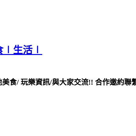
食∣生活∣
各地美食/ 玩樂資訊/與大家交流!! 合作邀約聯繫