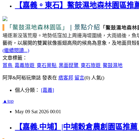
【嘉義。東石】鰲鼓濕地森林園區推薦
|
景點介紹
「鰲鼓濕地森林園區」
「鰲鼓濕地森林
場逐漸沒落荒廢。
地勢低窪加上周邊海堤圍繞，大雨過後，魚
藝術，以展開的雙翼就像振翅高飛的候鳥為意象，及地面貝殼
(繼續閱讀...)
文章標籤：
賞鳥
嘉義旅遊
東石景點
黑面琵鷺
東石旅遊
鰲鼓濕地
阿萍&阿裕玩樂誌 發表在
痞客邦
留言
(0)
人氣(
)
個人分類：
[嘉義]
▲top
May
09
Sat
2026
00:01
【嘉義.中埔】|中埔穀倉農創園區推