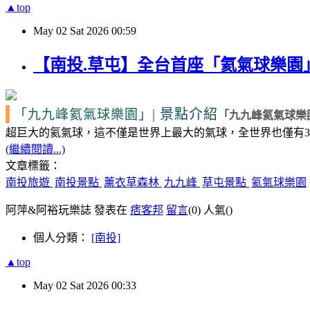
▲top
May
02
Sat
2026
00:59
【南投.草屯】全台首座「氦氣球樂
|
景點介紹
「九九峰氦氣球樂園」
「九九峰氦氣球樂
超巨大的氦氣球，這不僅是世界上最大的氣球，全世界也僅有
3
(繼續閱讀...)
文章標籤：
南投旅遊
南投景點
薰衣草森林
九九峰
草屯景點
氦氣球樂園
阿萍&阿裕玩樂誌 發表在
痞客邦
留言
(0)
人氣(
)
個人分類：
[南投]
▲top
May
02
Sat
2026
00:33