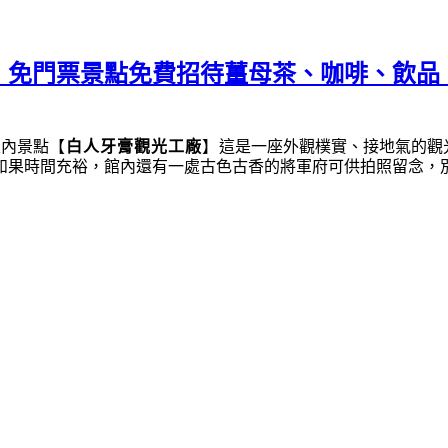
︱免門票景點免費招待薑母茶、咖啡、飲品
室內景點
【
白人牙膏觀光工廠
】
這是一座外觀樸實、接地氣的觀
如果時間充裕，館內還有一處古色古香的將軍府可供拍照留念，