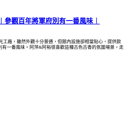
︱參觀百年將軍府別有一番風味︱
光工廠，雖然外觀十分普通，但館內設施卻相當貼心，提供飲
別有一番風味。阿萍&阿裕很喜歡這種古色古香的氛圍場景，走