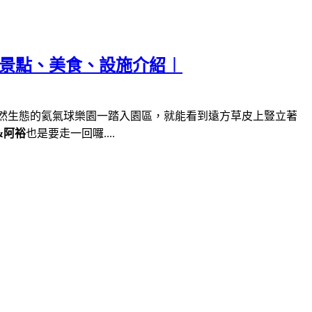
遊景點、美食、設施介紹︱
然生態的氦氣球樂園一踏入園區，就能看到遠方草皮上豎立著
&阿裕
也是要走一回囉....