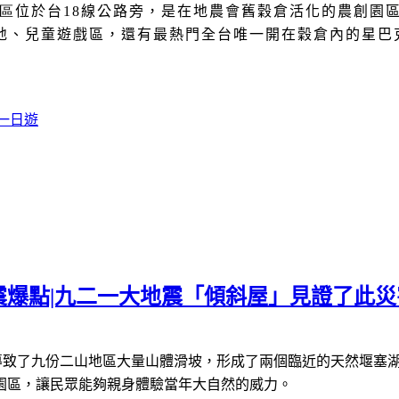
區
位於台
18
線公路旁，是在地農會舊穀倉活化的農創園
地、兒童遊戲區，還有最熱門全台唯一開在穀倉內的星巴
一日遊
爆點|九二一大地震「傾斜屋」見證了此災
導致了九份二山地區大量山體滑坡，形成了兩個臨近的天然堰塞
園區，讓民眾能夠親身體驗當年大自然的威力。