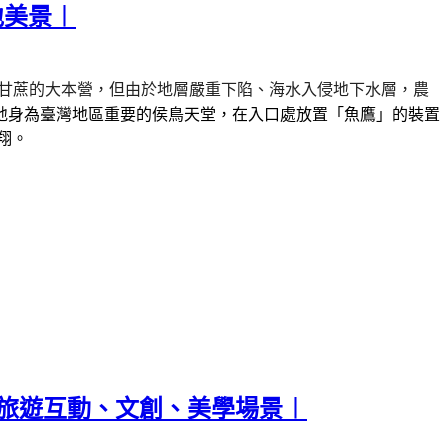
地美景︱
甘蔗的大本營，但由於地層嚴重下陷、海水入侵地下水層，農
地身為臺灣地區重要的侯鳥天堂，在入口處放置「魚鷹」的裝置
翔。
子旅遊互動、文創、美學場景︱