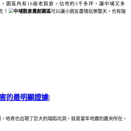
區，
園區內有
16
座老穀倉，佔地約
3
千多坪，讓中埔又多
克！
中埔穀倉農創園區
可以讓小朋友盡情玩樂整天，也有咖
害的最明顯證據|
湖，地表也出現了巨大的塌陷坑洞，就是當年地震的震央所在，