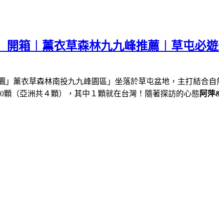
園」開箱︱薰衣草森林九九峰推薦︱草屯必
園」
薰衣草森林南投九九峰園區」坐落於草屯盆地，主打結合自
0
顆（亞洲共４顆），其中１顆就在台灣！隨著探訪的心態
阿萍