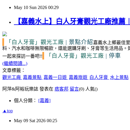
May
10
Sun
2026
00:29
【嘉義水上】白人牙膏觀光工廠推薦
|
景點介紹
「白人牙膏」觀光工廠
嘉義水上鄉最佳
料、汽水和咖啡無限暢飲，還能選購牙刷、牙膏等生活用品。
|
停車
「白人牙膏」觀光工廠
一起來探訪一番吧!!
(繼續閱讀...)
文章標籤：
觀光工廠
嘉義景點
嘉義一日遊
嘉義旅遊
白人牙膏
水上景點
阿萍&阿裕玩樂誌 發表在
痞客邦
留言
(0)
人氣(
)
個人分類：
[嘉義]
▲top
May
09
Sat
2026
00:25