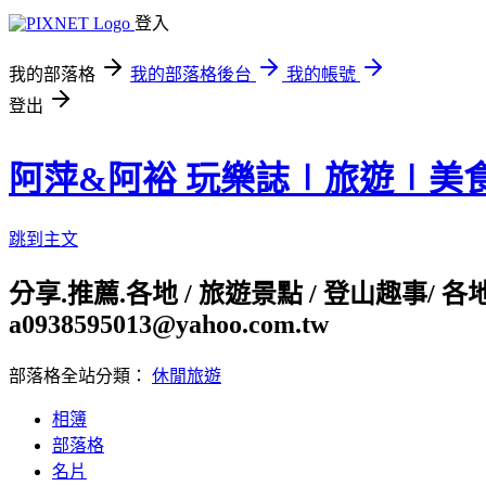
登入
我的部落格
我的部落格後台
我的帳號
登出
阿萍&阿裕 玩樂誌∣旅遊∣美
跳到主文
分享.推薦.各地 / 旅遊景點 / 登山趣事/ 
a0938595013@yahoo.com.tw
部落格全站分類：
休閒旅遊
相簿
部落格
名片