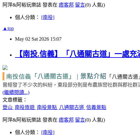
阿萍&阿裕玩樂誌 發表在
痞客邦
留言
(0)
人氣(
)
個人分類：
[南投]
▲top
May
02
Sat
2026
15:07
【南投.信義】「八通關古道」一處充
南投信義
|
景點介紹
「八通關古道」
「八通關古道
曾經發了不少次的糾紛，東段部分則是布農族巒社群與郡社群
(繼續閱讀...)
文章標籤：
登山
南投旅遊
南投景點
八通關古道
信義景點
阿萍&阿裕玩樂誌 發表在
痞客邦
留言
(0)
人氣(
)
個人分類：
[南投]