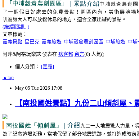
| 景點介紹
「中埔穀倉農創園區」
中埔穀倉農創園
了一個假日好處去的免費景點！園區內有，美術展演場
啡廳讓大人可以放鬆休息的地方，適合全家出遊的景點。
(繼續閱讀...)
文章標籤：
嘉義景點
星巴克
嘉義旅遊
中埔穀倉農創園區
中埔旅遊
中埔
阿萍&阿裕玩樂誌 發表在
痞客邦
留言
(0)
人氣(
)
個人分類：
[嘉義]
▲top
May
05
Tue
2026
17:08
【南投國姓景點】九份二山傾斜屋、震
南投
國姓
|
介紹
「傾斜屋」
九二一大地震驚人力量，
為了紀念這場災難，當地保留了部分地震遺跡，並打造成教育