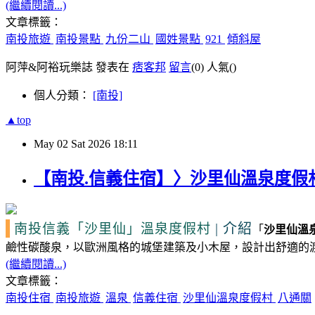
(繼續閱讀...)
文章標籤：
南投旅遊
南投景點
九份二山
國姓景點
921
傾斜屋
阿萍&阿裕玩樂誌 發表在
痞客邦
留言
(0)
人氣(
)
個人分類：
[南投]
▲top
May
02
Sat
2026
18:11
【南投.信義住宿】〉沙里仙溫泉度假
|
介紹
南投信義
「沙里仙」
溫泉度假村
「
沙里仙溫
鹼性碳酸泉，以歐洲風格的城堡建築及小木屋，設計出舒適的
(繼續閱讀...)
文章標籤：
南投住宿
南投旅遊
溫泉
信義住宿
沙里仙溫泉度假村
八通關