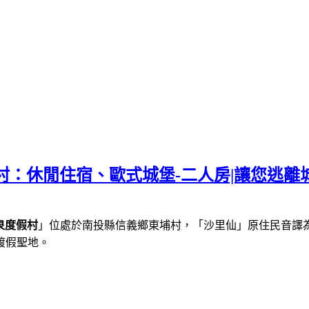
村：休閒住宿、歐式城堡-二人房|讓您逃離
泉度假村
」位處於南投縣信義鄉東埔村，「沙里仙」原住民音譯
渡假聖地。