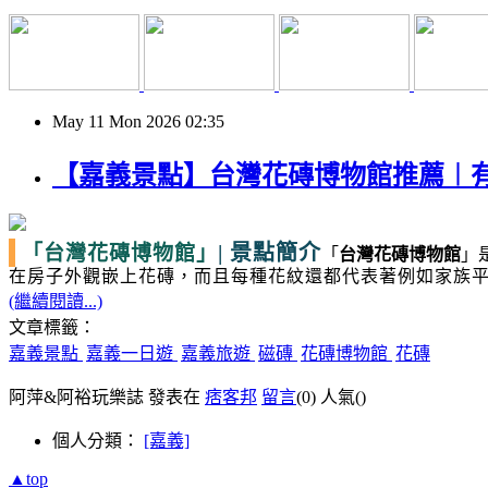
May
11
Mon
2026
02:35
【嘉義景點】台灣花磚博物館推薦︱
|
景點簡介
「台灣花磚博物館」
「
台灣花磚博物館
」
在房子外觀嵌上花磚，而且每種花紋還都代表著例如家族
(繼續閱讀...)
文章標籤：
嘉義景點
嘉義一日遊
嘉義旅遊
磁磚
花磚博物館
花磚
阿萍&阿裕玩樂誌 發表在
痞客邦
留言
(0)
人氣(
)
個人分類：
[嘉義]
▲top