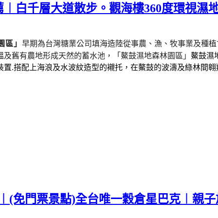
︱白千層大道散步。觀海樓360度環視濕
園區」
早期為台灣糖業公司填海造陸從事農、漁、牧事業及種植
塭及舊有農地形成天然的蓄水池，
「鰲鼓濕地森林園區」
鰲鼓濕
裝置.搭配上海浪及水波紋造型的襯托，在鰲鼓的波濤及綠林間翱
薦︱(免門票景點)全台唯一穀倉星巴克︱親