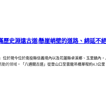
滿歷史淵遠古道|懸崖峭壁的道路、綿延不絕
」
位於現今位於南投縣信義境內以及花蓮縣卓溪鄉、玉里鎮內，
活動的領域。
「八通關古道」從登山口至雲龍吊橋單程約
4.3
公里