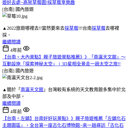
遊好去處~高架草莓園!採草莓享樂趣
[台南]
國內旅遊
▲2022旅遊哪裡去!!當然要來去
採草莓
!!!台南
採草莓
去哪裡
採、
繼續閱讀
4年前
【台南。大內景點】親子旅遊景點推薦》》「南瀛天文館」～
互動設施「探索神秘太空」∣3D星相全景走一趟太空之旅!!
[台南]
國內旅遊
▲關於「
南瀛天文館
」台灣較有系統的天文教育館多集中於北
部及中部，
繼續閱讀
4年前
【台南。左鎮】台南好好玩景點》》親子旅遊推薦「左鎮化石
主題園區」，全台第一座古化石博物館~來一趟尋訪「古化石