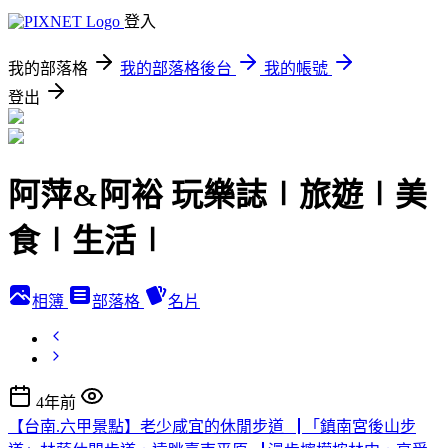
登入
我的部落格
我的部落格後台
我的帳號
登出
阿萍&阿裕 玩樂誌∣旅遊∣美
食∣生活∣
相簿
部落格
名片
4年前
【台南.六甲景點】老少咸宜的休閒步道▕ 「鎮南宮後山步