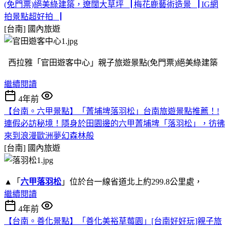
(免門票)絕美綠建築，遼闊大草坪▕ 梅花鹿藝術造景▕ IG網
拍景點超好拍▕
[台南]
國內旅遊
西拉雅「官田遊客中心」親子旅遊景點(免門票)絕美綠建築
繼續閱讀
4年前
【台南。六甲景點】「菁埔埤落羽松」台南旅遊景點推薦！!
連假必訪秘境！隱身於田園邊的六甲菁埔埤「落羽松」，彷彿
來到浪漫歐洲夢幻森林般
[台南]
國內旅遊
▲「
六甲落羽松
」位於台一線省道北上約299.8公里處，
繼續閱讀
4年前
【台南。善化景點】「善化美裕草莓園」[台南好好玩]親子旅