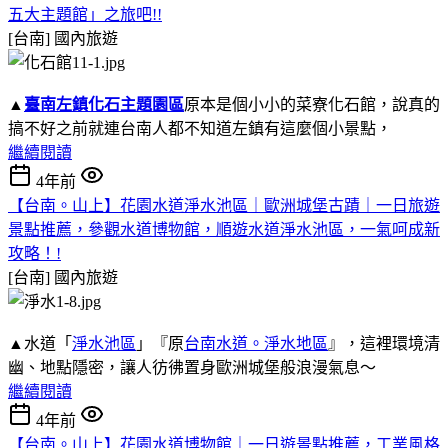
五大主題館」之旅吧!!
[台南]
國內旅遊
▲
臺南左鎮化石主題園區
原本是個小小的菜寮化石館，說真的
搞不好之前就連台南人都不知道左鎮有這麼個小景點，
繼續閱讀
4年前
【台南。山上】花園水道淨水池區｜歐洲城堡古蹟｜一日旅遊
景點推薦，參觀水道博物館，順遊水道淨水池區，一氣呵成新
攻略！!
[台南]
國內旅遊
▲水道「
淨水池區
」『原
台南水道。淨水地區
』，這裡環境清
幽、地點隱密，讓人彷彿置身歐洲城堡般浪漫氣息～
繼續閱讀
4年前
【台南。山上】花園水道博物館｜一日遊景點推薦，工業風格