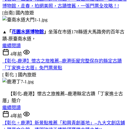
博物館，走春，拍網美照，古蹟懷舊，一張門票全攻略！!
[台南]
國內旅遊
▲
「
花園水道博物館
」
坐落在市道178縣道大馬路旁的百年古
蹟-原臺南水道，
繼續閱讀
4年前
【彰化-鹿港】懷古之旅推薦--鹿港街屋完整保存的縣定古蹟
「丁家進士古厝」免門票景點
[ 彰化 ]
國內旅遊
【彰化-鹿港】懷古之旅推薦--鹿港縣定古蹟「丁家進士古
厝」簡介
繼續閱讀
4年前
【彰化。鹿港】新景點推薦「和興青創基地」--九大文創店鋪