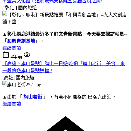
＋鹽業文化館，透明玻璃天橋眺望甕牆古蹟之美!!
[ 彰化 ]
國內旅遊
▲
彰化縣鹿港鎮
最近多了好文青新景點－今天要去探訪就是--
「
和興青創基地
」，
繼續閱讀
4年前
【高雄。旗山景點】旗山一日遊|吃遍「旗山老街」美食，來
一段悠遊旗山景點巡禮!!
[高雄]
國內旅遊
▲由於
「
旗山老街
」
，有著不同風格的 巴洛克建築 、
繼續閱讀