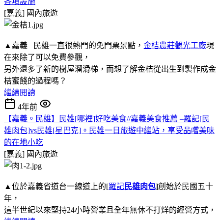
各項設施
[嘉義]
國內旅遊
▲嘉義 民雄一直很熱門的免門票景點，
金桔農莊觀光工廠
現
在來除了可以免費參觀，
另外還多了新的樹屋溜滑梯，而想了解金桔從出生到製作成金
桔蜜餞的過程嗎？
繼續閱讀
4年前
【嘉義。民雄】民雄[哪裡]好吃美食//嘉義美食推薦 –羅記[民
雄肉包]vs民雄[星巴克]。民雄一日旅遊中繼站，享受品嚐美味
的在地小吃
[嘉義]
國內旅遊
▲位於嘉義省道台一線道上的[
羅記
民雄肉包
]
創始於民國五十
年，
這半世紀以來堅持24小時營業且全年無休不打烊的經營方式，