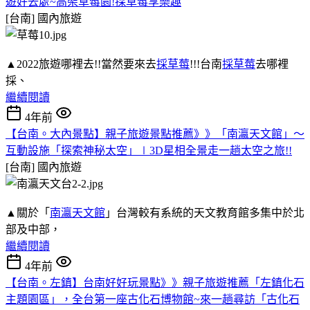
遊好去處~高架草莓園!採草莓享樂趣
[台南]
國內旅遊
▲2022旅遊哪裡去!!當然要來去
採草莓
!!!台南
採草莓
去哪裡
採、
繼續閱讀
4年前
【台南。大內景點】親子旅遊景點推薦》》「南瀛天文館」～
互動設施「探索神秘太空」∣3D星相全景走一趟太空之旅!!
[台南]
國內旅遊
▲關於「
南瀛天文館
」台灣較有系統的天文教育館多集中於北
部及中部，
繼續閱讀
4年前
【台南。左鎮】台南好好玩景點》》親子旅遊推薦「左鎮化石
主題園區」，全台第一座古化石博物館~來一趟尋訪「古化石