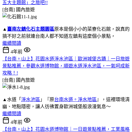
五大主題館」之旅吧!!
[台南]
國內旅遊
▲
臺南左鎮化石主題園區
原本是個小小的菜寮化石館，說真的
搞不好之前就連台南人都不知道左鎮有這麼個小景點，
繼續閱讀
4年前
【台南。山上】花園水道淨水池區｜歐洲城堡古蹟｜一日旅遊
景點推薦，參觀水道博物館，順遊水道淨水池區，一氣呵成新
攻略！!
[台南]
國內旅遊
▲水道「
淨水池區
」『原
台南水道。淨水地區
』，這裡環境清
幽、地點隱密，讓人彷彿置身歐洲城堡般浪漫氣息～
繼續閱讀
4年前
【台南。山上】花園水道博物館｜一日遊景點推薦，工業風格