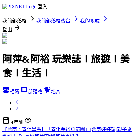
登入
我的部落格
我的部落格後台
我的帳號
登出
阿萍&阿裕 玩樂誌∣旅遊∣美
食∣生活∣
相簿
部落格
名片
4年前
【台南。善化景點】「善化美裕草莓園」[台南好好玩]親子旅