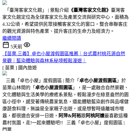
「臺灣客家文化館」 | 景點介紹
《臺灣客家文化館》
臺灣客
家文化館定位為全球客家文化及產業交流與研究中心，面積為
4.32公頃，希望提供民眾接觸客家文化的窗口，整合串聯客庄
的觀光資源與特色產業、提升客庄的生命力及經濟力。
繼續閱讀
5天前
【苗栗.三義】卓也小屋渡假園區推薦｜台式農村桃花源自然
景觀｜藍染體驗與森林系秘境輕鬆漫遊｜
[ 苗栗 ]
國內旅遊
三義「卓也小屋」度假園區 | 簡介「
卓也小屋渡假園區
」於
苗栗山林間的「
卓也小屋渡假園區
」，是一處融合自然景觀、
文化體驗與生活美學的療癒系景點，輕鬆漫步在綠意盎然的園
區小徑中，感受著傳統農家氣息，還能體驗藍染創作與品嚐健
康蔬食料理，無論是全家親子出遊，或是想暫時遠離城市喧
囂，都很適合安排一日遊，
阿萍&阿裕
跟
阿桃阿嬤
最喜歡這種
農村氛圍，走!一起來體驗吧!! 三義「卓也小屋」度假園區 |
門票