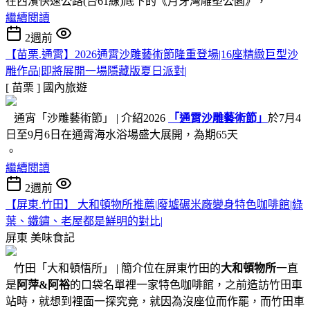
在西濱快速公路(台61線)底下的《月牙灣雕塑公園》，
繼續閱讀
2週前
【苗栗.通霄】2026通霄沙雕藝術節隆重登場|16座精緻巨型沙
雕作品|即將展開一場隱藏版夏日派對|
[ 苗栗 ]
國內旅遊
通宵「沙雕藝術節」 | 介紹2026
「通霄沙雕藝術節」
於7月4
日至9月6日在通霄海水浴場盛大展開，為期65天
。
繼續閱讀
2週前
【屏東.竹田】 大和頓物所推薦|廢墟碾米廠變身特色咖啡館|綠
葉、鐵鏽、老屋都是鮮明的對比|
屏東
美味食記
竹田「大和頓悟所」 | 簡介位在屏東竹田的
大和頓物所
一直
是
阿萍&阿裕
的口袋名單裡一家特色咖啡館，之前造訪竹田車
站時，就想到裡面一探究竟，就因為沒座位而作罷，而竹田車