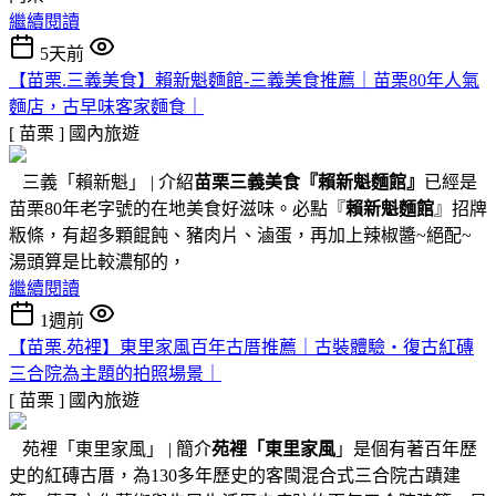
繼續閱讀
5天前
【苗栗.三義美食】賴新魁麵館-三義美食推薦｜苗栗80年人氣
麵店，古早味客家麵食｜
[ 苗栗 ]
國內旅遊
三義「賴新魁」 | 介紹
苗栗三義美食『
賴新魁麵館
』
已經是
苗栗80年老字號的在地美食好滋味。必點『
賴新魁麵館
』招牌
粄條，有超多顆餛飩、豬肉片、滷蛋，再加上辣椒醬~絕配~
湯頭算是比較濃郁的，
繼續閱讀
1週前
【苗栗.苑裡】東里家風百年古厝推薦｜古裝體驗・復古紅磚
三合院為主題的拍照場景｜
[ 苗栗 ]
國內旅遊
苑裡「東里家風」 | 簡介
苑裡「東里家風
」是個有著百年歷
史的紅磚古厝，為130多年歷史的客閩混合式三合院古蹟建