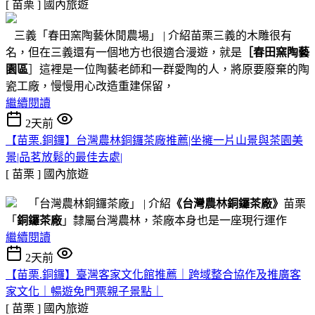
[ 苗栗 ]
國內旅遊
三義「春田窯陶藝休閒農場」 | 介紹苗栗三義的木雕很有
名，但在三義還有一個地方也很適合漫遊，就是
［春田窯陶藝
園區
］這裡是一位陶藝老師和一群愛陶的人，將原要廢棄的陶
瓷工廠，慢慢用心改造重建保留，
繼續閱讀
2天前
【苗栗.銅鑼】台灣農林銅鑼茶廠推薦|坐擁一片山景與茶園美
景|品茗放鬆的最佳去處|
[ 苗栗 ]
國內旅遊
「台灣農林銅鑼茶廠」 | 介紹
《台灣農林銅鑼茶廠》
苗栗
「
銅鑼茶廠
」隸屬台灣農林，茶廠本身也是一座現行運作
繼續閱讀
2天前
【苗栗.銅鑼】臺灣客家文化館推薦｜跨域整合協作及推廣客
家文化｜暢遊免門票親子景點｜
[ 苗栗 ]
國內旅遊