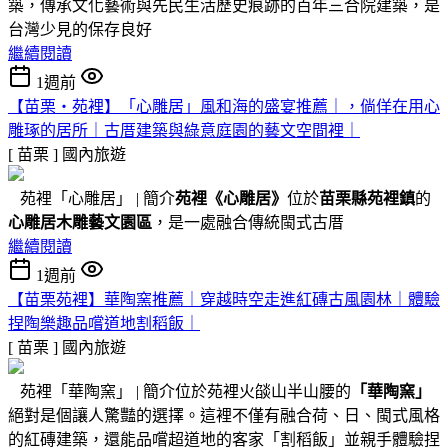
築，傳承文化藝術與先民生活歷史痕跡的百年三合院建築，是
台灣少見的保存良好
繼續閱讀
1週前
【苗栗・苑裡】「心雕居」風和海的盛宴推薦｜，倘佯在用心
雕琢的居所｜古厝建築與綠意庭園的藝文空間裡｜
[ 苗栗 ]
國內旅遊
苑裡「心雕居」 | 簡介
苑裡
《心雕居》
位於
苗栗縣苑裡鎮
的
心雕居木雕藝文園區
，是一處融合傳統閩式古厝
繼續閱讀
1週前
【苗栗苑裡】華陶窯推薦｜穿越時空走進紅磚古風園林｜體驗
捏陶樂趣品嚐道地割稻飯｜
[ 苗栗 ]
國內旅遊
苑裡「華陶窯」 | 簡介位於苑裡火燄山半山腰的
「華陶窯」
絕對是個讓人驚豔的選擇。這裡不僅有融合荷、日、閩式風格
的紅磚建築，還能品嚐超道地的客家「割稻飯」並親手體驗捏