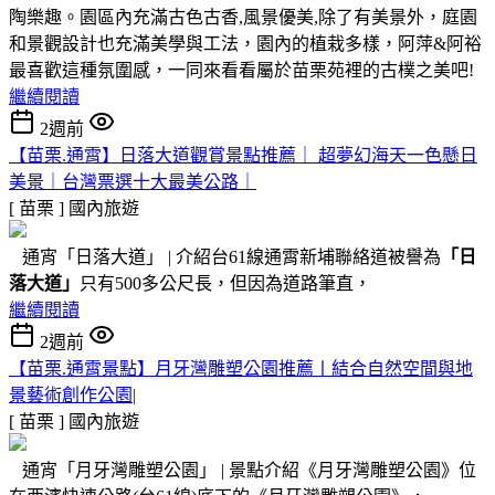
陶樂趣。園區內充滿古色古香,風景優美,除了有美景外，庭園
和景觀設計也充滿美學與工法，園內的植栽多樣，阿萍&阿裕
最喜歡這種氛圍感，一同來看看屬於苗栗苑裡的古樸之美吧!
繼續閱讀
2週前
【苗栗.通霄】日落大道觀賞景點推薦｜ 超夢幻海天一色懸日
美景｜台灣票選十大最美公路｜
[ 苗栗 ]
國內旅遊
通宵「日落大道」 | 介紹台61線通霄新埔聯絡道被譽為
「日
落大道」
只有500多公尺長，但因為道路筆直，
繼續閱讀
2週前
【苗栗.通霄景點】月牙灣雕塑公園推薦〡結合自然空間與地
景藝術創作公園|
[ 苗栗 ]
國內旅遊
通宵「月牙灣雕塑公園」 | 景點介紹《月牙灣雕塑公園》位