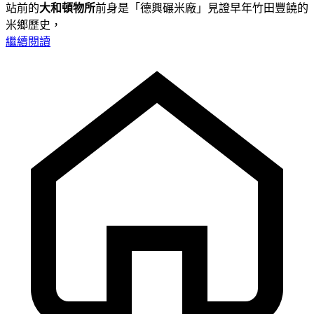
站前的
大和頓物所
前身是「德興碾米廠」見證早年竹田豐饒的
米鄉歷史，
繼續閱讀