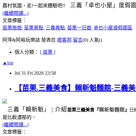
三義
「卓也小屋」度假
農村氛圍，走!一起來體驗吧!!
(繼續閱讀...)
文章標籤：
苗栗旅遊
苗栗景點
三義景點
苗栗一日遊
卓也小屋渡假園區
阿萍&阿裕玩樂誌 發表在
痞客邦
留言
(0)
人氣(
)
個人分類：
[ 苗栗 ]
▲top
Jul
31
Fri
2026
23:58
【苗栗.三義美食】賴新魁麵館-三義
三義
「賴新魁」
|
介紹
苗栗三義美食
『
賴新魁麵館
』
已
是比較濃郁的，
(繼續閱讀...)
文章標籤：