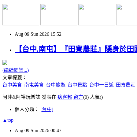
Aug
09
Sun
2026
15:52
【台中.南屯】『田寮農莊』隱身於
(繼續閱讀...)
文章標籤：
台中美食
南屯美食
台中旅遊
台中景點
台中一日遊
田寮農莊
阿萍&阿裕玩樂誌 發表在
痞客邦
留言
(0)
人氣(
)
個人分類：
[台中]
▲top
Aug
09
Sun
2026
00:47