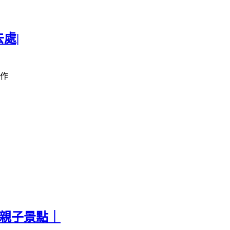
處|
作
票親子景點｜