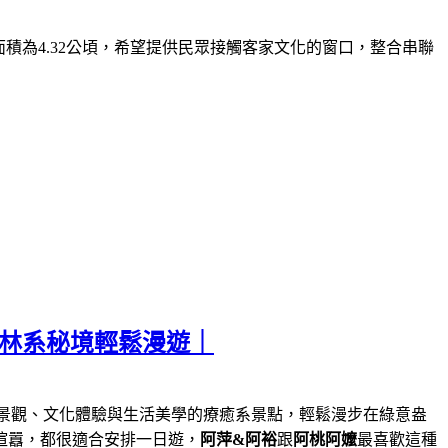
面積為
4.32
公頃，希望提供民眾接觸客家文化的窗口，整合串聯
森林系秘境輕鬆漫遊｜
景觀、文化體驗與生活美學的療癒系景點，輕鬆漫步在綠意盎
喧囂，都很適合安排一日遊，
阿萍&阿裕
跟
阿桃阿嬤
最喜歡這種