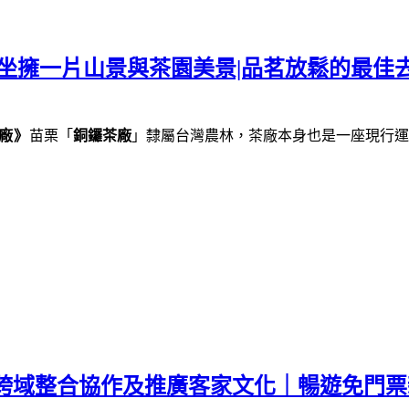
坐擁一片山景與茶園美景|品茗放鬆的最佳去
廠》
苗栗「
銅鑼茶廠
」隸屬台灣農林，茶廠本身也是一座現行運
｜跨域整合協作及推廣客家文化｜暢遊免門