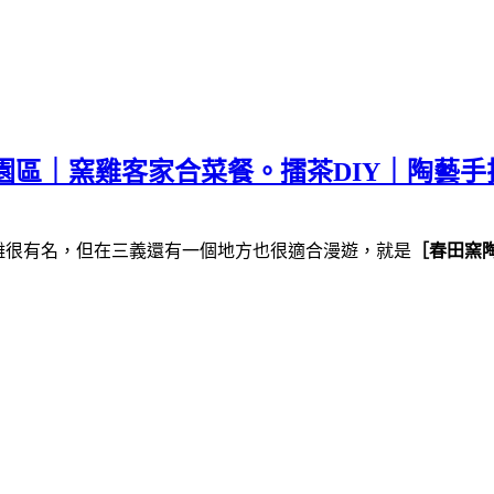
園區｜窯雞客家合菜餐。擂茶DIY｜陶藝手
雕很有名，但在三義還有一個地方也很適合漫遊，就是
［春田窯