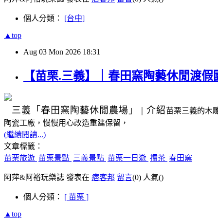
個人分類：
[台中]
▲top
Aug
03
Mon
2026
18:31
【苗栗.三義】｜春田窯陶藝休閒渡假
三義
「春田窯陶藝休閒農場」
|
介紹
苗栗三義的木
陶瓷工廠，慢慢用心改造重建保留，
(繼續閱讀...)
文章標籤：
苗栗旅遊
苗栗景點
三義景點
苗栗一日遊
擂茶
春田窯
阿萍&阿裕玩樂誌 發表在
痞客邦
留言
(0)
人氣(
)
個人分類：
[ 苗栗 ]
▲top