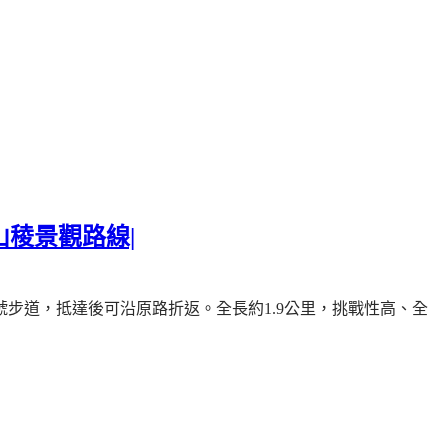
稜景觀路線|
號步道，抵達後可沿原路折返。
全長約
1.9
公里，挑戰性高、全