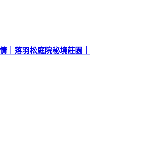
風情｜落羽松庭院秘境莊園｜