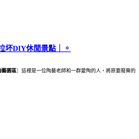
拉坏DIY休閒景點｜。
陶藝園區
］
這裡是一位陶藝老師和一群愛陶的人，將原要廢棄的