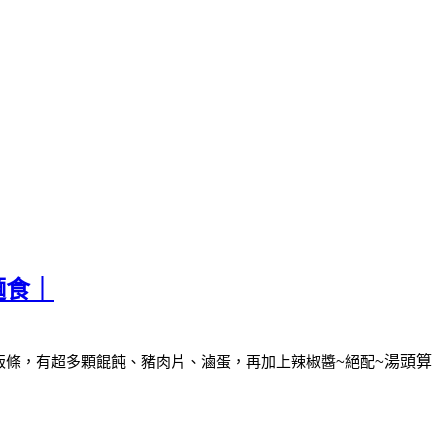
麵食｜
粄條，
有超多顆餛飩、豬肉片、滷蛋，再加上辣椒醬~絕配~
湯頭算