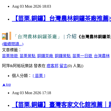
Aug
03
Mon
2026
18:03
【苗栗.銅鑼】台灣農林銅鑼茶廠推薦|
「台灣農林銅鑼茶廠」
|
介紹
《台灣農林銅鑼茶
(繼續閱讀...)
文章標籤：
苗栗旅遊
苗栗景點
銅鑼茶廠
銅鑼景點
苗栗一日遊
台灣農林
阿萍&阿裕玩樂誌 發表在
痞客邦
留言
(0)
人氣(
)
個人分類：
[ 苗栗 ]
▲top
Aug
03
Mon
2026
17:18
【苗栗.銅鑼】臺灣客家文化館推薦