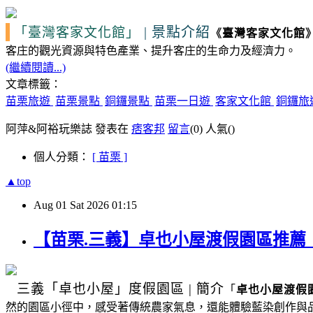
|
景點介紹
「臺灣客家文化館」
《
臺灣客家文化館
客庄的觀光資源
與特色產業、提升客庄的生命力及經濟力。
(繼續閱讀...)
文章標籤：
苗栗旅遊
苗栗景點
銅鑼景點
苗栗一日遊
客家文化館
銅鑼旅
阿萍&阿裕玩樂誌 發表在
痞客邦
留言
(0)
人氣(
)
個人分類：
[ 苗栗 ]
▲top
Aug
01
Sat
2026
01:15
【苗栗.三義】卓也小屋渡假園區推
三義
「卓也小屋」度假園區
|
簡介
「
卓也小屋渡假
然的園區小徑中，感受著傳統農家氣息，還能體驗藍染創作與