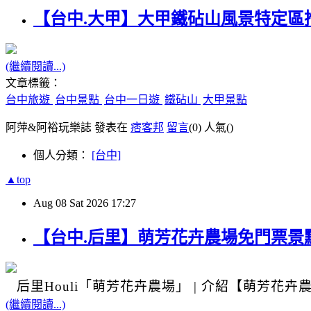
【台中.大甲】大甲鐵砧山風景特定區推
(繼續閱讀...)
文章標籤：
台中旅遊
台中景點
台中一日遊
鐵砧山
大甲景點
阿萍&阿裕玩樂誌 發表在
痞客邦
留言
(0)
人氣(
)
個人分類：
[台中]
▲top
Aug
08
Sat
2026
17:27
【台中.后里】萌芳花卉農場免門票景點
后里Houli
「萌芳花卉農場」
|
介紹
【萌芳花卉
(繼續閱讀...)