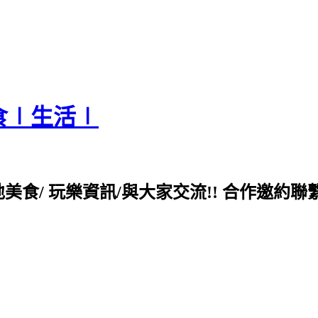
食∣生活∣
各地美食/ 玩樂資訊/與大家交流!! 合作邀約聯繫