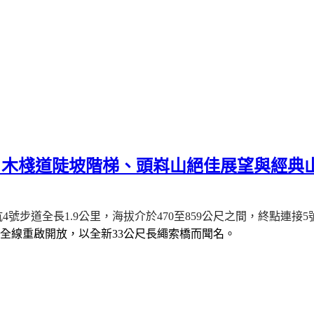
｜木棧道陡坡階梯、頭嵙山絕佳展望與經典山
坑
4
號步道全長
1.9
公里，海拔介於
470
至
859
公尺之間，
終點連接
5
全線重啟開放，
以全新
33
公尺長繩索橋而聞名。