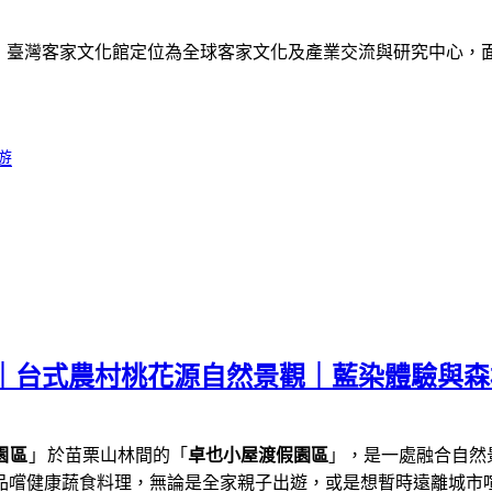
》
臺灣客家文化館定位為全球客家文化及產業交流與研究中心，
遊
薦｜台式農村桃花源自然景觀｜藍染體驗與
園區
」
於苗栗山林間的「
卓也小屋渡假園區
」，是一處融合自然
品嚐健康蔬食料理，
無論是全家親子出遊，或是想暫時遠離城市