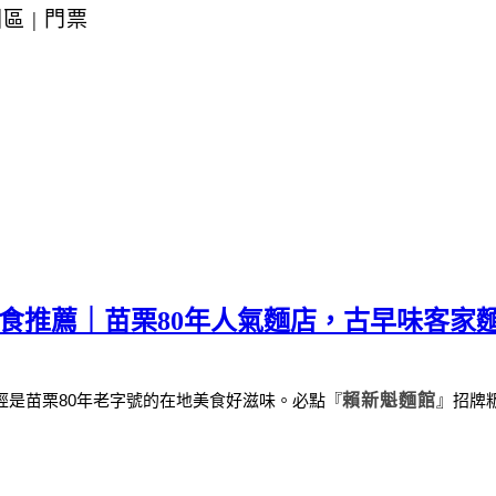
園區
|
門票
美食推薦｜苗栗80年人氣麵店，古早味客家
經是苗栗
80
年老字號的在地美食好滋味。
必點
『
賴新魁麵館
』
招牌