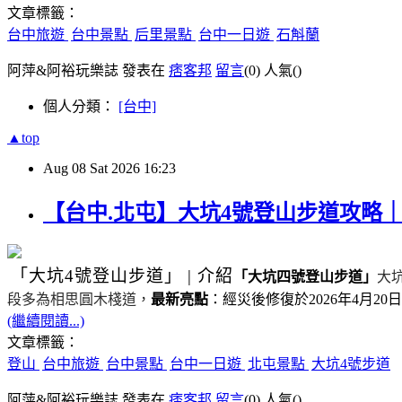
文章標籤：
台中旅遊
台中景點
后里景點
台中一日遊
石斛蘭
阿萍&阿裕玩樂誌 發表在
痞客邦
留言
(0)
人氣(
)
個人分類：
[台中]
▲top
Aug
08
Sat
2026
16:23
【台中.北屯】大坑4號登山步道攻略
「大坑4號登山步道」
|
介紹
「大坑四號登山步道」
大
段多為相思圓木棧道，
最新亮點
：經災後修復於
2026
年
4
月
20
日
(繼續閱讀...)
文章標籤：
登山
台中旅遊
台中景點
台中一日遊
北屯景點
大坑4號步道
阿萍&阿裕玩樂誌 發表在
痞客邦
留言
(0)
人氣(
)