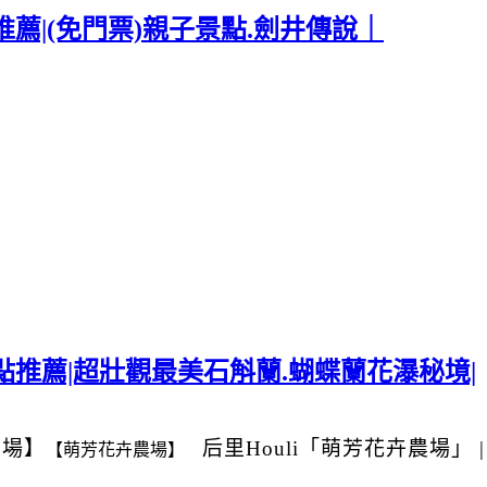
薦|(免門票)親子景點.劍井傳說｜
推薦|超壯觀最美石斛蘭.蝴蝶蘭花瀑秘境|
農場】
后里Houli
「萌芳花卉農場」
【萌芳花卉農場】