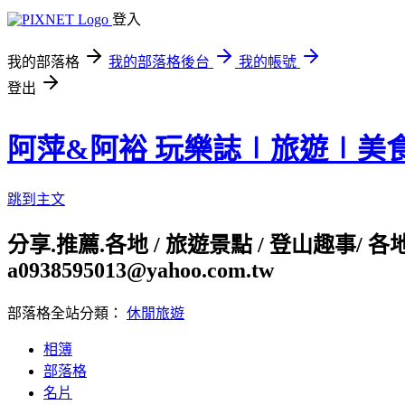
登入
我的部落格
我的部落格後台
我的帳號
登出
阿萍&阿裕 玩樂誌∣旅遊∣美
跳到主文
分享.推薦.各地 / 旅遊景點 / 登山趣事/ 
a0938595013@yahoo.com.tw
部落格全站分類：
休閒旅遊
相簿
部落格
名片