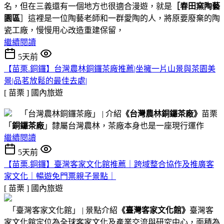
名，但在三義還有一個地方也很適合漫遊，就是
［春田窯陶藝
園區
］這裡是一位陶藝老師和一群愛陶的人，將原要廢棄的陶
瓷工廠，慢慢用心改造重建保留，
繼續閱讀
5天前
【苗栗.銅鑼】台灣農林銅鑼茶廠推薦|坐擁一片山景與茶園美
景|品茗放鬆的最佳去處|
[ 苗栗 ]
國內旅遊
「台灣農林銅鑼茶廠」 | 介紹
《台灣農林銅鑼茶廠》
苗栗
「
銅鑼茶廠
」隸屬台灣農林，茶廠本身也是一座現行運作
繼續閱讀
5天前
【苗栗.銅鑼】臺灣客家文化館推薦｜跨域整合協作及推廣客
家文化｜暢遊免門票親子景點｜
[ 苗栗 ]
國內旅遊
「臺灣客家文化館」 | 景點介紹
《臺灣客家文化館》
臺灣客
家文化館定位為全球客家文化及產業交流與研究中心，面積為