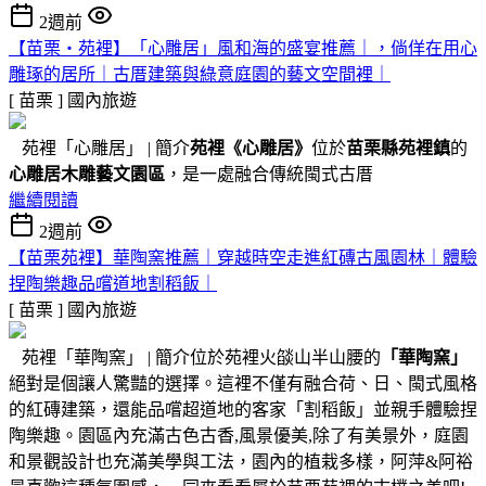
2週前
【苗栗・苑裡】「心雕居」風和海的盛宴推薦｜，倘佯在用心
雕琢的居所｜古厝建築與綠意庭園的藝文空間裡｜
[ 苗栗 ]
國內旅遊
苑裡「心雕居」 | 簡介
苑裡
《心雕居》
位於
苗栗縣苑裡鎮
的
心雕居木雕藝文園區
，是一處融合傳統閩式古厝
繼續閱讀
2週前
【苗栗苑裡】華陶窯推薦｜穿越時空走進紅磚古風園林｜體驗
捏陶樂趣品嚐道地割稻飯｜
[ 苗栗 ]
國內旅遊
苑裡「華陶窯」 | 簡介位於苑裡火燄山半山腰的
「華陶窯」
絕對是個讓人驚豔的選擇。這裡不僅有融合荷、日、閩式風格
的紅磚建築，還能品嚐超道地的客家「割稻飯」並親手體驗捏
陶樂趣。園區內充滿古色古香,風景優美,除了有美景外，庭園
和景觀設計也充滿美學與工法，園內的植栽多樣，阿萍&阿裕