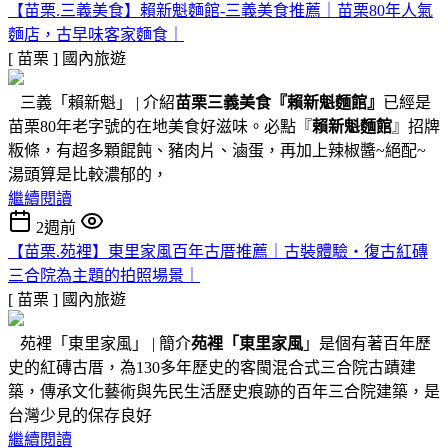
【苗栗.三義美食】賴新魁麵館-三義美食推薦｜苗栗80年人氣
麵店，古早味客家麵食｜
[ 苗栗 ]
國內旅遊
三義「賴新魁」 | 介紹
苗栗三義美食『
賴新魁麵館
』
已經是
苗栗80年老字號的在地美食好滋味。必點『
賴新魁麵館
』招牌
粄條，有超多顆餛飩、豬肉片、滷蛋，再加上辣椒醬~絕配~
湯頭算是比較濃郁的，
繼續閱讀
2週前
【苗栗.苑裡】東里家風百年古厝推薦｜古裝體驗・復古紅磚
三合院為主題的拍照場景｜
[ 苗栗 ]
國內旅遊
苑裡「東里家風」 | 簡介
苑裡「東里家風
」是個有著百年歷
史的紅磚古厝，為130多年歷史的客閩混合式三合院古蹟建
築，傳承文化藝術與先民生活歷史痕跡的百年三合院建築，是
台灣少見的保存良好
繼續閱讀