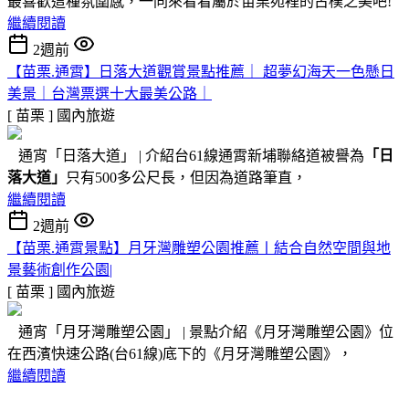
最喜歡這種氛圍感，一同來看看屬於苗栗苑裡的古樸之美吧!
繼續閱讀
2週前
【苗栗.通霄】日落大道觀賞景點推薦｜ 超夢幻海天一色懸日
美景｜台灣票選十大最美公路｜
[ 苗栗 ]
國內旅遊
通宵「日落大道」 | 介紹台61線通霄新埔聯絡道被譽為
「日
落大道」
只有500多公尺長，但因為道路筆直，
繼續閱讀
2週前
【苗栗.通霄景點】月牙灣雕塑公園推薦〡結合自然空間與地
景藝術創作公園|
[ 苗栗 ]
國內旅遊
通宵「月牙灣雕塑公園」 | 景點介紹《月牙灣雕塑公園》位
在西濱快速公路(台61線)底下的《月牙灣雕塑公園》，
繼續閱讀