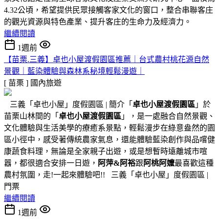
4.32公頃，希望提供民眾接觸客家文化的窗口，整合串聯客庄
的觀光資源與特色產業、提升客庄的生命力及經濟力。
繼續閱讀
1週前
【苗栗.三義】卓也小屋渡假園區推薦｜台式農村桃花源自然
景觀｜藍染體驗與森林系秘境輕鬆漫遊｜
[ 苗栗 ]
國內旅遊
三義「卓也小屋」度假園區 | 簡介「
卓也小屋渡假園區
」於
苗栗山林間的「
卓也小屋渡假園區
」，是一處融合自然景觀、
文化體驗與生活美學的療癒系景點，輕鬆漫步在綠意盎然的園
區小徑中，感受著傳統農家氣息，還能體驗藍染創作與品嚐健
康蔬食料理，無論是全家親子出遊，或是想暫時遠離城市喧
囂，都很適合安排一日遊，
阿萍&阿裕
跟
阿桃阿嬤
最喜歡這種
農村氛圍，走!一起來體驗吧!! 三義「卓也小屋」度假園區 |
門票
繼續閱讀
1週前