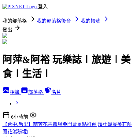
登入
我的部落格
我的部落格後台
我的帳號
登出
阿萍&阿裕 玩樂誌∣旅遊∣美
食∣生活∣
相簿
部落格
名片
6小時前
【台中.后里】萌芳花卉農場免門票景點推薦|超壯觀最美石斛
蘭花瀑秘境|