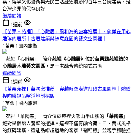
築，傳承文化藝術與先民生活歷史痕跡的百年三合院建築，是
台灣少見的保存良好
繼續閱讀
1週前
【苗栗・苑裡】「心雕居」風和海的盛宴推薦｜，倘佯在用心
雕琢的居所｜古厝建築與綠意庭園的藝文空間裡｜
[ 苗栗 ]
國內旅遊
苑裡「心雕居」 | 簡介
苑裡
《心雕居》
位於
苗栗縣苑裡鎮
的
心雕居木雕藝文園區
，是一處融合傳統閩式古厝
繼續閱讀
1週前
【苗栗苑裡】華陶窯推薦｜穿越時空走進紅磚古風園林｜體驗
捏陶樂趣品嚐道地割稻飯｜
[ 苗栗 ]
國內旅遊
苑裡「華陶窯」 | 簡介位於苑裡火燄山半山腰的
「華陶窯」
絕對是個讓人驚豔的選擇。這裡不僅有融合荷、日、閩式風格
的紅磚建築，還能品嚐超道地的客家「割稻飯」並親手體驗捏