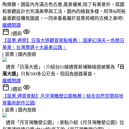
陶樂趣。園區內充滿古色古香,風景優美,除了有美景外，庭園
和景觀設計也充滿美學與工法，園內的植栽多樣，阿萍&阿裕
最喜歡這種氛圍感，一同來看看屬於苗栗苑裡的古樸之美吧!
繼續閱讀
2週前
【苗栗.通霄】日落大道觀賞景點推薦｜ 超夢幻海天一色懸日
美景｜台灣票選十大最美公路｜
[ 苗栗 ]
國內旅遊
通宵「日落大道」 | 介紹台61線通霄新埔聯絡道被譽為
「日
落大道」
只有500多公尺長，但因為道路筆直，
繼續閱讀
2週前
【苗栗.通霄景點】月牙灣雕塑公園推薦〡結合自然空間與地
景藝術創作公園|
[ 苗栗 ]
國內旅遊
通宵「月牙灣雕塑公園」 | 景點介紹《月牙灣雕塑公園》位