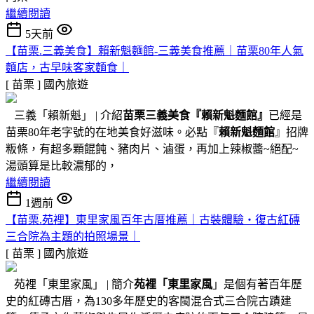
繼續閱讀
5天前
【苗栗.三義美食】賴新魁麵館-三義美食推薦｜苗栗80年人氣
麵店，古早味客家麵食｜
[ 苗栗 ]
國內旅遊
三義「賴新魁」 | 介紹
苗栗三義美食『
賴新魁麵館
』
已經是
苗栗80年老字號的在地美食好滋味。必點『
賴新魁麵館
』招牌
粄條，有超多顆餛飩、豬肉片、滷蛋，再加上辣椒醬~絕配~
湯頭算是比較濃郁的，
繼續閱讀
1週前
【苗栗.苑裡】東里家風百年古厝推薦｜古裝體驗・復古紅磚
三合院為主題的拍照場景｜
[ 苗栗 ]
國內旅遊
苑裡「東里家風」 | 簡介
苑裡「東里家風
」是個有著百年歷
史的紅磚古厝，為130多年歷史的客閩混合式三合院古蹟建