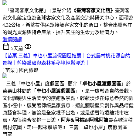
「臺灣客家文化館」 | 景點介紹
《臺灣客家文化館》
臺灣客
家文化館定位為全球客家文化及產業交流與研究中心，面積為
4.32公頃，希望提供民眾接觸客家文化的窗口，整合串聯客庄
的觀光資源與特色產業、提升客庄的生命力及經濟力。
繼續閱讀
5天前
【苗栗.三義】卓也小屋渡假園區推薦｜台式農村桃花源自然
景觀｜藍染體驗與森林系秘境輕鬆漫遊｜
[ 苗栗 ]
國內旅遊
三義「卓也小屋」度假園區 | 簡介「
卓也小屋渡假園區
」於
苗栗山林間的「
卓也小屋渡假園區
」，是一處融合自然景觀、
文化體驗與生活美學的療癒系景點，輕鬆漫步在綠意盎然的園
區小徑中，感受著傳統農家氣息，還能體驗藍染創作與品嚐健
康蔬食料理，無論是全家親子出遊，或是想暫時遠離城市喧
囂，都很適合安排一日遊，
阿萍&阿裕
跟
阿桃阿嬤
最喜歡這種
農村氛圍，走!一起來體驗吧!! 三義「卓也小屋」度假園區 |
門票