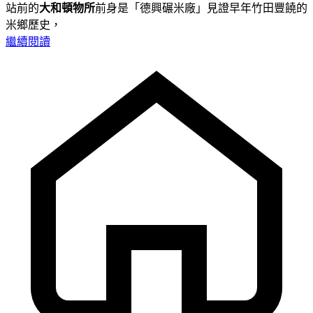
站前的
大和頓物所
前身是「德興碾米廠」見證早年竹田豐饒的
米鄉歷史，
繼續閱讀