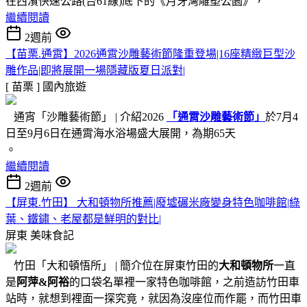
在西濱快速公路(台61線)底下的《月牙灣雕塑公園》，
繼續閱讀
2週前
【苗栗.通霄】2026通霄沙雕藝術節隆重登場|16座精緻巨型沙
雕作品|即將展開一場隱藏版夏日派對|
[ 苗栗 ]
國內旅遊
通宵「沙雕藝術節」 | 介紹2026
「通霄沙雕藝術節」
於7月4
日至9月6日在通霄海水浴場盛大展開，為期65天
。
繼續閱讀
2週前
【屏東.竹田】 大和頓物所推薦|廢墟碾米廠變身特色咖啡館|綠
葉、鐵鏽、老屋都是鮮明的對比|
屏東
美味食記
竹田「大和頓悟所」 | 簡介位在屏東竹田的
大和頓物所
一直
是
阿萍&阿裕
的口袋名單裡一家特色咖啡館，之前造訪竹田車
站時，就想到裡面一探究竟，就因為沒座位而作罷，而竹田車