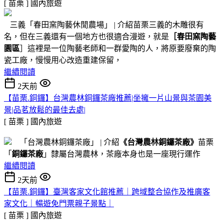
[ 苗栗 ]
國內旅遊
三義「春田窯陶藝休閒農場」 | 介紹苗栗三義的木雕很有
名，但在三義還有一個地方也很適合漫遊，就是
［春田窯陶藝
園區
］這裡是一位陶藝老師和一群愛陶的人，將原要廢棄的陶
瓷工廠，慢慢用心改造重建保留，
繼續閱讀
2天前
【苗栗.銅鑼】台灣農林銅鑼茶廠推薦|坐擁一片山景與茶園美
景|品茗放鬆的最佳去處|
[ 苗栗 ]
國內旅遊
「台灣農林銅鑼茶廠」 | 介紹
《台灣農林銅鑼茶廠》
苗栗
「
銅鑼茶廠
」隸屬台灣農林，茶廠本身也是一座現行運作
繼續閱讀
2天前
【苗栗.銅鑼】臺灣客家文化館推薦｜跨域整合協作及推廣客
家文化｜暢遊免門票親子景點｜
[ 苗栗 ]
國內旅遊