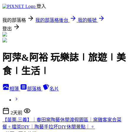
登入
我的部落格
我的部落格後台
我的帳號
登出
阿萍&阿裕 玩樂誌∣旅遊∣美
食∣生活∣
相簿
部落格
名片
2天前
【苗栗.三義】｜春田窯陶藝休閒渡假園區｜窯雞客家合菜
餐。擂茶DIY｜陶藝手拉坏DIY休閒景點｜。