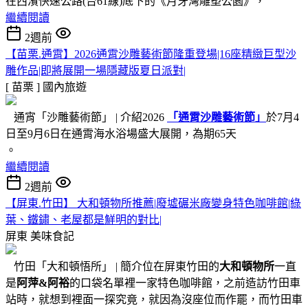
在西濱快速公路(台61線)底下的《月牙灣雕塑公園》，
繼續閱讀
2週前
【苗栗.通霄】2026通霄沙雕藝術節隆重登場|16座精緻巨型沙
雕作品|即將展開一場隱藏版夏日派對|
[ 苗栗 ]
國內旅遊
通宵「沙雕藝術節」 | 介紹2026
「通霄沙雕藝術節」
於7月4
日至9月6日在通霄海水浴場盛大展開，為期65天
。
繼續閱讀
2週前
【屏東.竹田】 大和頓物所推薦|廢墟碾米廠變身特色咖啡館|綠
葉、鐵鏽、老屋都是鮮明的對比|
屏東
美味食記
竹田「大和頓悟所」 | 簡介位在屏東竹田的
大和頓物所
一直
是
阿萍&阿裕
的口袋名單裡一家特色咖啡館，之前造訪竹田車
站時，就想到裡面一探究竟，就因為沒座位而作罷，而竹田車