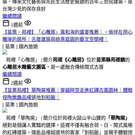
築，傳承文化藝術與先民生活歷史痕跡的百年三合院建築，是
台灣少見的保存良好
繼續閱讀
1週前
【苗栗・苑裡】「心雕居」風和海的盛宴推薦｜，倘佯在用心
雕琢的居所｜古厝建築與綠意庭園的藝文空間裡｜
[ 苗栗 ]
國內旅遊
苑裡「心雕居」 | 簡介
苑裡
《心雕居》
位於
苗栗縣苑裡鎮
的
心雕居木雕藝文園區
，是一處融合傳統閩式古厝
繼續閱讀
2週前
【苗栗苑裡】華陶窯推薦｜穿越時空走進紅磚古風園林｜體驗
捏陶樂趣品嚐道地割稻飯｜
[ 苗栗 ]
國內旅遊
苑裡「華陶窯」 | 簡介位於苑裡火燄山半山腰的
「華陶窯」
絕對是個讓人驚豔的選擇。這裡不僅有融合荷、日、閩式風格
的紅磚建築，還能品嚐超道地的客家「割稻飯」並親手體驗捏