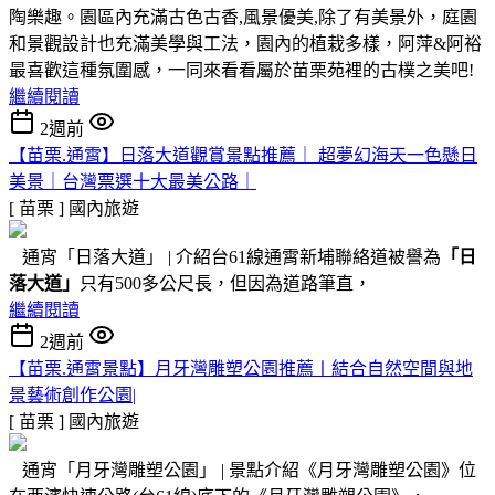
陶樂趣。園區內充滿古色古香,風景優美,除了有美景外，庭園
和景觀設計也充滿美學與工法，園內的植栽多樣，阿萍&阿裕
最喜歡這種氛圍感，一同來看看屬於苗栗苑裡的古樸之美吧!
繼續閱讀
2週前
【苗栗.通霄】日落大道觀賞景點推薦｜ 超夢幻海天一色懸日
美景｜台灣票選十大最美公路｜
[ 苗栗 ]
國內旅遊
通宵「日落大道」 | 介紹台61線通霄新埔聯絡道被譽為
「日
落大道」
只有500多公尺長，但因為道路筆直，
繼續閱讀
2週前
【苗栗.通霄景點】月牙灣雕塑公園推薦〡結合自然空間與地
景藝術創作公園|
[ 苗栗 ]
國內旅遊
通宵「月牙灣雕塑公園」 | 景點介紹《月牙灣雕塑公園》位