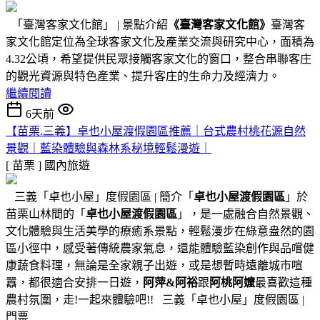
「臺灣客家文化館」 | 景點介紹
《臺灣客家文化館》
臺灣客
家文化館定位為全球客家文化及產業交流與研究中心，面積為
4.32公頃，希望提供民眾接觸客家文化的窗口，整合串聯客庄
的觀光資源與特色產業、提升客庄的生命力及經濟力。
繼續閱讀
6天前
【苗栗.三義】卓也小屋渡假園區推薦｜台式農村桃花源自然
景觀｜藍染體驗與森林系秘境輕鬆漫遊｜
[ 苗栗 ]
國內旅遊
三義「卓也小屋」度假園區 | 簡介「
卓也小屋渡假園區
」於
苗栗山林間的「
卓也小屋渡假園區
」，是一處融合自然景觀、
文化體驗與生活美學的療癒系景點，輕鬆漫步在綠意盎然的園
區小徑中，感受著傳統農家氣息，還能體驗藍染創作與品嚐健
康蔬食料理，無論是全家親子出遊，或是想暫時遠離城市喧
囂，都很適合安排一日遊，
阿萍&阿裕
跟
阿桃阿嬤
最喜歡這種
農村氛圍，走!一起來體驗吧!! 三義「卓也小屋」度假園區 |
門票