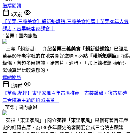
繼續閱讀
6天前
【苗栗.三義美食】賴新魁麵館-三義美食推薦｜苗栗80年人氣
麵店，古早味客家麵食｜
[ 苗栗 ]
國內旅遊
三義「賴新魁」 | 介紹
苗栗三義美食『
賴新魁麵館
』
已經是
苗栗80年老字號的在地美食好滋味。必點『
賴新魁麵館
』招牌
粄條，有超多顆餛飩、豬肉片、滷蛋，再加上辣椒醬~絕配~
湯頭算是比較濃郁的，
繼續閱讀
1週前
【苗栗.苑裡】東里家風百年古厝推薦｜古裝體驗・復古紅磚
三合院為主題的拍照場景｜
[ 苗栗 ]
國內旅遊
苑裡「東里家風」 | 簡介
苑裡「東里家風
」是個有著百年歷
史的紅磚古厝，為130多年歷史的客閩混合式三合院古蹟建