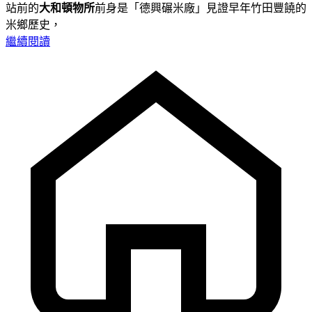
站前的
大和頓物所
前身是「德興碾米廠」見證早年竹田豐饒的
米鄉歷史，
繼續閱讀