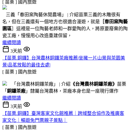
[ 苗栗 ]
國內旅遊
三義「春田窯陶藝休閒農場」 | 介紹苗栗三義的木雕很有
名，但在三義還有一個地方也很適合漫遊，就是
［春田窯陶藝
園區
］這裡是一位陶藝老師和一群愛陶的人，將原要廢棄的陶
瓷工廠，慢慢用心改造重建保留，
繼續閱讀
3天前
【苗栗.銅鑼】台灣農林銅鑼茶廠推薦|坐擁一片山景與茶園美
景|品茗放鬆的最佳去處|
[ 苗栗 ]
國內旅遊
「台灣農林銅鑼茶廠」 | 介紹
《台灣農林銅鑼茶廠》
苗栗
「
銅鑼茶廠
」隸屬台灣農林，茶廠本身也是一座現行運作
繼續閱讀
3天前
【苗栗.銅鑼】臺灣客家文化館推薦｜跨域整合協作及推廣客
家文化｜暢遊免門票親子景點｜
[ 苗栗 ]
國內旅遊