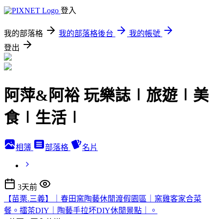
登入
我的部落格
我的部落格後台
我的帳號
登出
阿萍&阿裕 玩樂誌∣旅遊∣美
食∣生活∣
相簿
部落格
名片
3天前
【苗栗.三義】｜春田窯陶藝休閒渡假園區｜窯雞客家合菜
餐。擂茶DIY｜陶藝手拉坏DIY休閒景點｜。