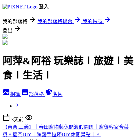
登入
我的部落格
我的部落格後台
我的帳號
登出
阿萍&阿裕 玩樂誌∣旅遊∣美
食∣生活∣
相簿
部落格
名片
3天前
【苗栗.三義】｜春田窯陶藝休閒渡假園區｜窯雞客家合菜
餐。擂茶DIY｜陶藝手拉坏DIY休閒景點｜。