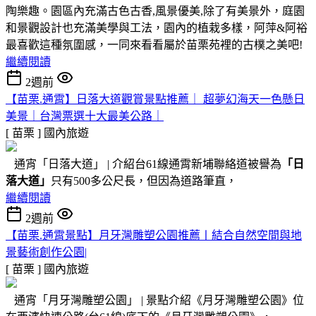
陶樂趣。園區內充滿古色古香,風景優美,除了有美景外，庭園
和景觀設計也充滿美學與工法，園內的植栽多樣，阿萍&阿裕
最喜歡這種氛圍感，一同來看看屬於苗栗苑裡的古樸之美吧!
繼續閱讀
2週前
【苗栗.通霄】日落大道觀賞景點推薦｜ 超夢幻海天一色懸日
美景｜台灣票選十大最美公路｜
[ 苗栗 ]
國內旅遊
通宵「日落大道」 | 介紹台61線通霄新埔聯絡道被譽為
「日
落大道」
只有500多公尺長，但因為道路筆直，
繼續閱讀
2週前
【苗栗.通霄景點】月牙灣雕塑公園推薦〡結合自然空間與地
景藝術創作公園|
[ 苗栗 ]
國內旅遊
通宵「月牙灣雕塑公園」 | 景點介紹《月牙灣雕塑公園》位