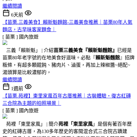
繼續閱讀
6天前
【苗栗.三義美食】賴新魁麵館-三義美食推薦｜苗栗80年人氣
麵店，古早味客家麵食｜
[ 苗栗 ]
國內旅遊
三義「賴新魁」 | 介紹
苗栗三義美食『
賴新魁麵館
』
已經是
苗栗80年老字號的在地美食好滋味。必點『
賴新魁麵館
』招牌
粄條，有超多顆餛飩、豬肉片、滷蛋，再加上辣椒醬~絕配~
湯頭算是比較濃郁的，
繼續閱讀
1週前
【苗栗.苑裡】東里家風百年古厝推薦｜古裝體驗・復古紅磚
三合院為主題的拍照場景｜
[ 苗栗 ]
國內旅遊
苑裡「東里家風」 | 簡介
苑裡「東里家風
」是個有著百年歷
史的紅磚古厝，為130多年歷史的客閩混合式三合院古蹟建