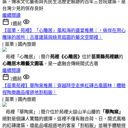
築，傳承文化藝術與先民生活歷史痕跡的百年三合院建築，是
台灣少見的保存良好
繼續閱讀
1週前
【苗栗・苑裡】「心雕居」風和海的盛宴推薦｜，倘佯在用心
雕琢的居所｜古厝建築與綠意庭園的藝文空間裡｜
[ 苗栗 ]
國內旅遊
苑裡「心雕居」 | 簡介
苑裡
《心雕居》
位於
苗栗縣苑裡鎮
的
心雕居木雕藝文園區
，是一處融合傳統閩式古厝
繼續閱讀
2週前
【苗栗苑裡】華陶窯推薦｜穿越時空走進紅磚古風園林｜體驗
捏陶樂趣品嚐道地割稻飯｜
[ 苗栗 ]
國內旅遊
苑裡「華陶窯」 | 簡介位於苑裡火燄山半山腰的
「華陶窯」
絕對是個讓人驚豔的選擇。這裡不僅有融合荷、日、閩式風格
的紅磚建築，還能品嚐超道地的客家「割稻飯」並親手體驗捏