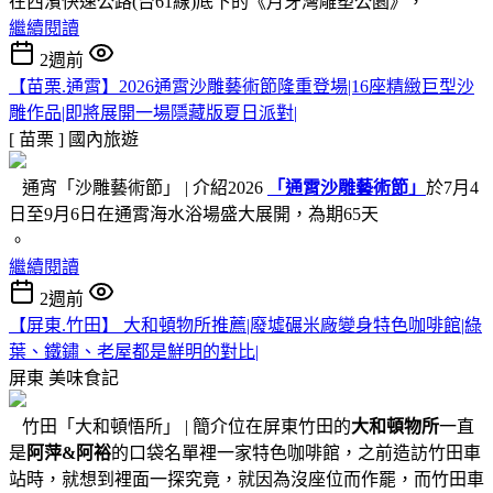
在西濱快速公路(台61線)底下的《月牙灣雕塑公園》，
繼續閱讀
2週前
【苗栗.通霄】2026通霄沙雕藝術節隆重登場|16座精緻巨型沙
雕作品|即將展開一場隱藏版夏日派對|
[ 苗栗 ]
國內旅遊
通宵「沙雕藝術節」 | 介紹2026
「通霄沙雕藝術節」
於7月4
日至9月6日在通霄海水浴場盛大展開，為期65天
。
繼續閱讀
2週前
【屏東.竹田】 大和頓物所推薦|廢墟碾米廠變身特色咖啡館|綠
葉、鐵鏽、老屋都是鮮明的對比|
屏東
美味食記
竹田「大和頓悟所」 | 簡介位在屏東竹田的
大和頓物所
一直
是
阿萍&阿裕
的口袋名單裡一家特色咖啡館，之前造訪竹田車
站時，就想到裡面一探究竟，就因為沒座位而作罷，而竹田車