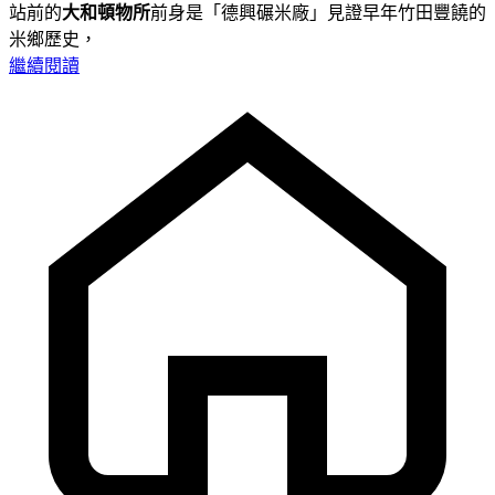
站前的
大和頓物所
前身是「德興碾米廠」見證早年竹田豐饒的
米鄉歷史，
繼續閱讀