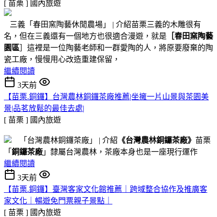
[ 苗栗 ]
國內旅遊
三義「春田窯陶藝休閒農場」 | 介紹苗栗三義的木雕很有
名，但在三義還有一個地方也很適合漫遊，就是
［春田窯陶藝
園區
］這裡是一位陶藝老師和一群愛陶的人，將原要廢棄的陶
瓷工廠，慢慢用心改造重建保留，
繼續閱讀
3天前
【苗栗.銅鑼】台灣農林銅鑼茶廠推薦|坐擁一片山景與茶園美
景|品茗放鬆的最佳去處|
[ 苗栗 ]
國內旅遊
「台灣農林銅鑼茶廠」 | 介紹
《台灣農林銅鑼茶廠》
苗栗
「
銅鑼茶廠
」隸屬台灣農林，茶廠本身也是一座現行運作
繼續閱讀
3天前
【苗栗.銅鑼】臺灣客家文化館推薦｜跨域整合協作及推廣客
家文化｜暢遊免門票親子景點｜
[ 苗栗 ]
國內旅遊