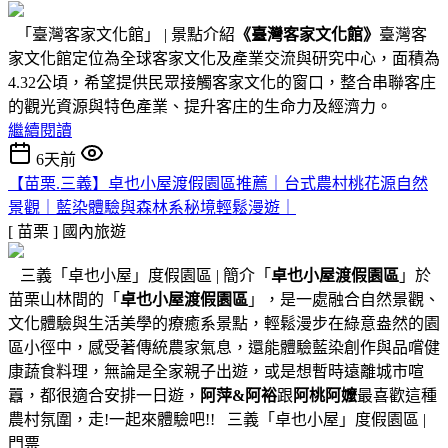
「臺灣客家文化館」 | 景點介紹
《臺灣客家文化館》
臺灣客
家文化館定位為全球客家文化及產業交流與研究中心，面積為
4.32公頃，希望提供民眾接觸客家文化的窗口，整合串聯客庄
的觀光資源與特色產業、提升客庄的生命力及經濟力。
繼續閱讀
6天前
【苗栗.三義】卓也小屋渡假園區推薦｜台式農村桃花源自然
景觀｜藍染體驗與森林系秘境輕鬆漫遊｜
[ 苗栗 ]
國內旅遊
三義「卓也小屋」度假園區 | 簡介「
卓也小屋渡假園區
」於
苗栗山林間的「
卓也小屋渡假園區
」，是一處融合自然景觀、
文化體驗與生活美學的療癒系景點，輕鬆漫步在綠意盎然的園
區小徑中，感受著傳統農家氣息，還能體驗藍染創作與品嚐健
康蔬食料理，無論是全家親子出遊，或是想暫時遠離城市喧
囂，都很適合安排一日遊，
阿萍&阿裕
跟
阿桃阿嬤
最喜歡這種
農村氛圍，走!一起來體驗吧!! 三義「卓也小屋」度假園區 |
門票