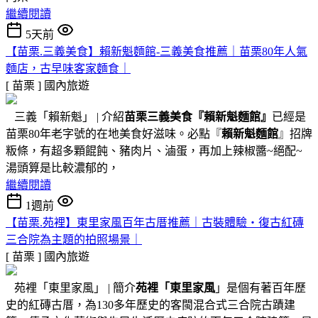
繼續閱讀
5天前
【苗栗.三義美食】賴新魁麵館-三義美食推薦｜苗栗80年人氣
麵店，古早味客家麵食｜
[ 苗栗 ]
國內旅遊
三義「賴新魁」 | 介紹
苗栗三義美食『
賴新魁麵館
』
已經是
苗栗80年老字號的在地美食好滋味。必點『
賴新魁麵館
』招牌
粄條，有超多顆餛飩、豬肉片、滷蛋，再加上辣椒醬~絕配~
湯頭算是比較濃郁的，
繼續閱讀
1週前
【苗栗.苑裡】東里家風百年古厝推薦｜古裝體驗・復古紅磚
三合院為主題的拍照場景｜
[ 苗栗 ]
國內旅遊
苑裡「東里家風」 | 簡介
苑裡「東里家風
」是個有著百年歷
史的紅磚古厝，為130多年歷史的客閩混合式三合院古蹟建