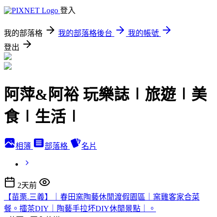
登入
我的部落格
我的部落格後台
我的帳號
登出
阿萍&阿裕 玩樂誌∣旅遊∣美
食∣生活∣
相簿
部落格
名片
2天前
【苗栗.三義】｜春田窯陶藝休閒渡假園區｜窯雞客家合菜
餐。擂茶DIY｜陶藝手拉坏DIY休閒景點｜。