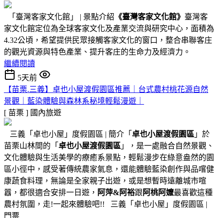
「臺灣客家文化館」 | 景點介紹
《臺灣客家文化館》
臺灣客
家文化館定位為全球客家文化及產業交流與研究中心，面積為
4.32公頃，希望提供民眾接觸客家文化的窗口，整合串聯客庄
的觀光資源與特色產業、提升客庄的生命力及經濟力。
繼續閱讀
5天前
【苗栗.三義】卓也小屋渡假園區推薦｜台式農村桃花源自然
景觀｜藍染體驗與森林系秘境輕鬆漫遊｜
[ 苗栗 ]
國內旅遊
三義「卓也小屋」度假園區 | 簡介「
卓也小屋渡假園區
」於
苗栗山林間的「
卓也小屋渡假園區
」，是一處融合自然景觀、
文化體驗與生活美學的療癒系景點，輕鬆漫步在綠意盎然的園
區小徑中，感受著傳統農家氣息，還能體驗藍染創作與品嚐健
康蔬食料理，無論是全家親子出遊，或是想暫時遠離城市喧
囂，都很適合安排一日遊，
阿萍&阿裕
跟
阿桃阿嬤
最喜歡這種
農村氛圍，走!一起來體驗吧!! 三義「卓也小屋」度假園區 |
門票