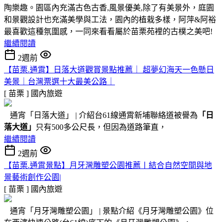
陶樂趣。園區內充滿古色古香,風景優美,除了有美景外，庭園
和景觀設計也充滿美學與工法，園內的植栽多樣，阿萍&阿裕
最喜歡這種氛圍感，一同來看看屬於苗栗苑裡的古樸之美吧!
繼續閱讀
2週前
【苗栗.通霄】日落大道觀賞景點推薦｜ 超夢幻海天一色懸日
美景｜台灣票選十大最美公路｜
[ 苗栗 ]
國內旅遊
通宵「日落大道」 | 介紹台61線通霄新埔聯絡道被譽為
「日
落大道」
只有500多公尺長，但因為道路筆直，
繼續閱讀
2週前
【苗栗.通霄景點】月牙灣雕塑公園推薦〡結合自然空間與地
景藝術創作公園|
[ 苗栗 ]
國內旅遊
通宵「月牙灣雕塑公園」 | 景點介紹《月牙灣雕塑公園》位