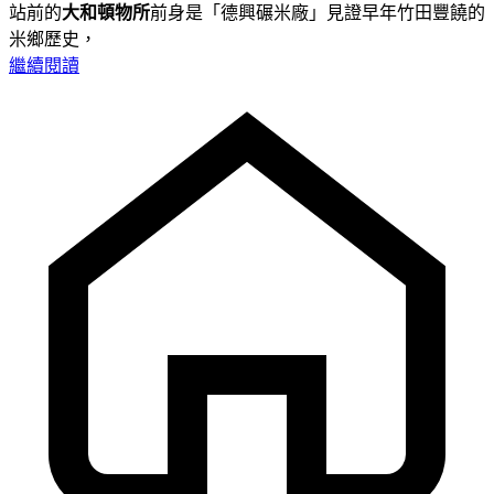
站前的
大和頓物所
前身是「德興碾米廠」見證早年竹田豐饒的
米鄉歷史，
繼續閱讀