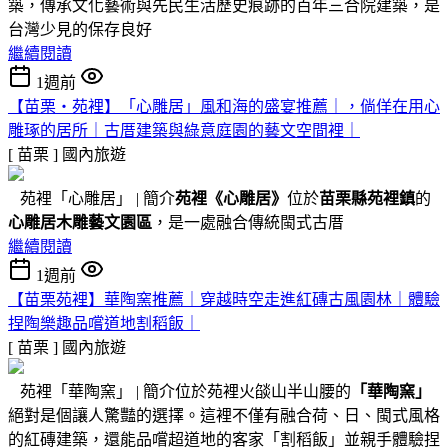
築，傳承文化藝術與先民生活歷史痕跡的百年三合院建築，是
台灣少見的保存良好
繼續閱讀
1週前
【苗栗・苑裡】「心雕居」風和海的盛宴推薦｜，倘佯在用心
雕琢的居所｜古厝建築與綠意庭園的藝文空間裡｜
[ 苗栗 ]
國內旅遊
苑裡「心雕居」 | 簡介
苑裡
《心雕居》
位於
苗栗縣苑裡鎮
的
心雕居木雕藝文園區
，是一處融合傳統閩式古厝
繼續閱讀
1週前
【苗栗苑裡】華陶窯推薦｜穿越時空走進紅磚古風園林｜體驗
捏陶樂趣品嚐道地割稻飯｜
[ 苗栗 ]
國內旅遊
苑裡「華陶窯」 | 簡介位於苑裡火燄山半山腰的
「華陶窯」
絕對是個讓人驚豔的選擇。這裡不僅有融合荷、日、閩式風格
的紅磚建築，還能品嚐超道地的客家「割稻飯」並親手體驗捏