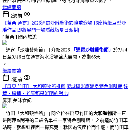
在西濱快速公路(台61線)底下的《月牙灣雕塑公園》，
繼續閱讀
2週前
【苗栗.通霄】2026通霄沙雕藝術節隆重登場|16座精緻巨型沙
雕作品|即將展開一場隱藏版夏日派對|
[ 苗栗 ]
國內旅遊
通宵「沙雕藝術節」 | 介紹2026
「通霄沙雕藝術節」
於7月4
日至9月6日在通霄海水浴場盛大展開，為期65天
。
繼續閱讀
2週前
【屏東.竹田】 大和頓物所推薦|廢墟碾米廠變身特色咖啡館|綠
葉、鐵鏽、老屋都是鮮明的對比|
屏東
美味食記
竹田「大和頓悟所」 | 簡介位在屏東竹田的
大和頓物所
一直
是
阿萍&阿裕
的口袋名單裡一家特色咖啡館，之前造訪竹田車
站時，就想到裡面一探究竟，就因為沒座位而作罷，而竹田車