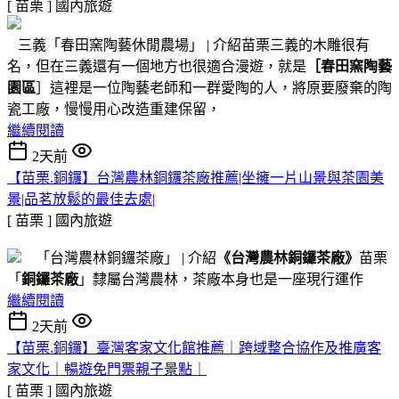
[ 苗栗 ]
國內旅遊
三義「春田窯陶藝休閒農場」 | 介紹苗栗三義的木雕很有
名，但在三義還有一個地方也很適合漫遊，就是
［春田窯陶藝
園區
］這裡是一位陶藝老師和一群愛陶的人，將原要廢棄的陶
瓷工廠，慢慢用心改造重建保留，
繼續閱讀
2天前
【苗栗.銅鑼】台灣農林銅鑼茶廠推薦|坐擁一片山景與茶園美
景|品茗放鬆的最佳去處|
[ 苗栗 ]
國內旅遊
「台灣農林銅鑼茶廠」 | 介紹
《台灣農林銅鑼茶廠》
苗栗
「
銅鑼茶廠
」隸屬台灣農林，茶廠本身也是一座現行運作
繼續閱讀
2天前
【苗栗.銅鑼】臺灣客家文化館推薦｜跨域整合協作及推廣客
家文化｜暢遊免門票親子景點｜
[ 苗栗 ]
國內旅遊