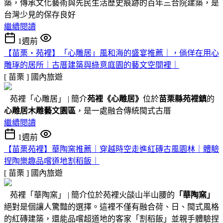
築，傳承文化藝術與先民生活歷史痕跡的百年三合院建築，是
台灣少見的保存良好
繼續閱讀
1週前
【苗栗・苑裡】「心雕居」風和海的盛宴推薦｜，倘佯在用心
雕琢的居所｜古厝建築與綠意庭園的藝文空間裡｜
[ 苗栗 ]
國內旅遊
苑裡「心雕居」 | 簡介
苑裡
《心雕居》
位於
苗栗縣苑裡鎮
的
心雕居木雕藝文園區
，是一處融合傳統閩式古厝
繼續閱讀
1週前
【苗栗苑裡】華陶窯推薦｜穿越時空走進紅磚古風園林｜體驗
捏陶樂趣品嚐道地割稻飯｜
[ 苗栗 ]
國內旅遊
苑裡「華陶窯」 | 簡介位於苑裡火燄山半山腰的
「華陶窯」
絕對是個讓人驚豔的選擇。這裡不僅有融合荷、日、閩式風格
的紅磚建築，還能品嚐超道地的客家「割稻飯」並親手體驗捏