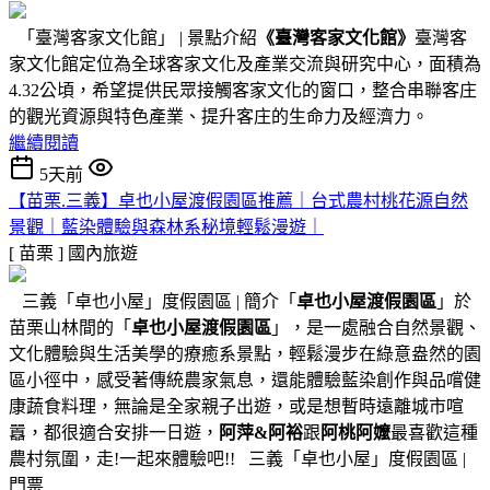
「臺灣客家文化館」 | 景點介紹
《臺灣客家文化館》
臺灣客
家文化館定位為全球客家文化及產業交流與研究中心，面積為
4.32公頃，希望提供民眾接觸客家文化的窗口，整合串聯客庄
的觀光資源與特色產業、提升客庄的生命力及經濟力。
繼續閱讀
5天前
【苗栗.三義】卓也小屋渡假園區推薦｜台式農村桃花源自然
景觀｜藍染體驗與森林系秘境輕鬆漫遊｜
[ 苗栗 ]
國內旅遊
三義「卓也小屋」度假園區 | 簡介「
卓也小屋渡假園區
」於
苗栗山林間的「
卓也小屋渡假園區
」，是一處融合自然景觀、
文化體驗與生活美學的療癒系景點，輕鬆漫步在綠意盎然的園
區小徑中，感受著傳統農家氣息，還能體驗藍染創作與品嚐健
康蔬食料理，無論是全家親子出遊，或是想暫時遠離城市喧
囂，都很適合安排一日遊，
阿萍&阿裕
跟
阿桃阿嬤
最喜歡這種
農村氛圍，走!一起來體驗吧!! 三義「卓也小屋」度假園區 |
門票