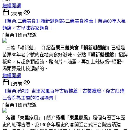
繼續閱讀
5天前
【苗栗.三義美食】賴新魁麵館-三義美食推薦｜苗栗80年人氣
麵店，古早味客家麵食｜
[ 苗栗 ]
國內旅遊
三義「賴新魁」 | 介紹
苗栗三義美食『
賴新魁麵館
』
已經是
苗栗80年老字號的在地美食好滋味。必點『
賴新魁麵館
』招牌
粄條，有超多顆餛飩、豬肉片、滷蛋，再加上辣椒醬~絕配~
湯頭算是比較濃郁的，
繼續閱讀
1週前
【苗栗.苑裡】東里家風百年古厝推薦｜古裝體驗・復古紅磚
三合院為主題的拍照場景｜
[ 苗栗 ]
國內旅遊
苑裡「東里家風」 | 簡介
苑裡「東里家風
」是個有著百年歷
史的紅磚古厝，為130多年歷史的客閩混合式三合院古蹟建