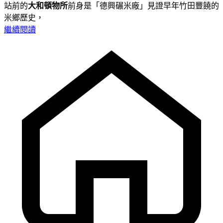
站前的
大和頓物所
前身是「德興碾米廠」見證早年竹田豐饒的
米鄉歷史，
繼續閱讀