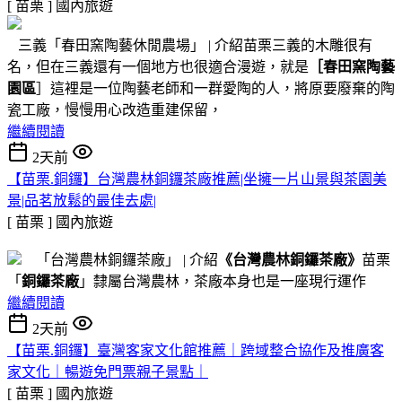
[ 苗栗 ]
國內旅遊
三義「春田窯陶藝休閒農場」 | 介紹苗栗三義的木雕很有
名，但在三義還有一個地方也很適合漫遊，就是
［春田窯陶藝
園區
］這裡是一位陶藝老師和一群愛陶的人，將原要廢棄的陶
瓷工廠，慢慢用心改造重建保留，
繼續閱讀
2天前
【苗栗.銅鑼】台灣農林銅鑼茶廠推薦|坐擁一片山景與茶園美
景|品茗放鬆的最佳去處|
[ 苗栗 ]
國內旅遊
「台灣農林銅鑼茶廠」 | 介紹
《台灣農林銅鑼茶廠》
苗栗
「
銅鑼茶廠
」隸屬台灣農林，茶廠本身也是一座現行運作
繼續閱讀
2天前
【苗栗.銅鑼】臺灣客家文化館推薦｜跨域整合協作及推廣客
家文化｜暢遊免門票親子景點｜
[ 苗栗 ]
國內旅遊