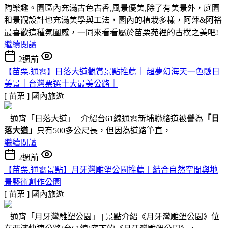
陶樂趣。園區內充滿古色古香,風景優美,除了有美景外，庭園
和景觀設計也充滿美學與工法，園內的植栽多樣，阿萍&阿裕
最喜歡這種氛圍感，一同來看看屬於苗栗苑裡的古樸之美吧!
繼續閱讀
2週前
【苗栗.通霄】日落大道觀賞景點推薦｜ 超夢幻海天一色懸日
美景｜台灣票選十大最美公路｜
[ 苗栗 ]
國內旅遊
通宵「日落大道」 | 介紹台61線通霄新埔聯絡道被譽為
「日
落大道」
只有500多公尺長，但因為道路筆直，
繼續閱讀
2週前
【苗栗.通霄景點】月牙灣雕塑公園推薦〡結合自然空間與地
景藝術創作公園|
[ 苗栗 ]
國內旅遊
通宵「月牙灣雕塑公園」 | 景點介紹《月牙灣雕塑公園》位