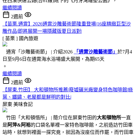
在西濱快速公路(台61線)底下的《月牙灣雕塑公園》，
繼續閱讀
2週前
【苗栗.通霄】2026通霄沙雕藝術節隆重登場|16座精緻巨型沙
雕作品|即將展開一場隱藏版夏日派對|
[ 苗栗 ]
國內旅遊
通宵「沙雕藝術節」 | 介紹2026
「通霄沙雕藝術節」
於7月4
日至9月6日在通霄海水浴場盛大展開，為期65天
。
繼續閱讀
2週前
【屏東.竹田】 大和頓物所推薦|廢墟碾米廠變身特色咖啡館|綠
葉、鐵鏽、老屋都是鮮明的對比|
屏東
美味食記
竹田「大和頓悟所」 | 簡介位在屏東竹田的
大和頓物所
一直
是
阿萍&阿裕
的口袋名單裡一家特色咖啡館，之前造訪竹田車
站時，就想到裡面一探究竟，就因為沒座位而作罷，而竹田車