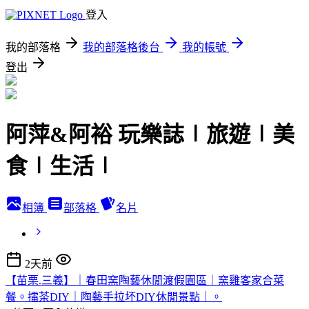
登入
我的部落格
我的部落格後台
我的帳號
登出
阿萍&阿裕 玩樂誌∣旅遊∣美
食∣生活∣
相簿
部落格
名片
2天前
【苗栗.三義】｜春田窯陶藝休閒渡假園區｜窯雞客家合菜
餐。擂茶DIY｜陶藝手拉坏DIY休閒景點｜。