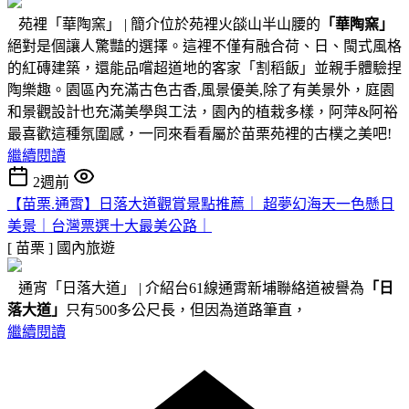
苑裡「華陶窯」 | 簡介位於苑裡火燄山半山腰的
「華陶窯」
絕對是個讓人驚豔的選擇。這裡不僅有融合荷、日、閩式風格
的紅磚建築，還能品嚐超道地的客家「割稻飯」並親手體驗捏
陶樂趣。園區內充滿古色古香,風景優美,除了有美景外，庭園
和景觀設計也充滿美學與工法，園內的植栽多樣，阿萍&阿裕
最喜歡這種氛圍感，一同來看看屬於苗栗苑裡的古樸之美吧!
繼續閱讀
2週前
【苗栗.通霄】日落大道觀賞景點推薦｜ 超夢幻海天一色懸日
美景｜台灣票選十大最美公路｜
[ 苗栗 ]
國內旅遊
通宵「日落大道」 | 介紹台61線通霄新埔聯絡道被譽為
「日
落大道」
只有500多公尺長，但因為道路筆直，
繼續閱讀