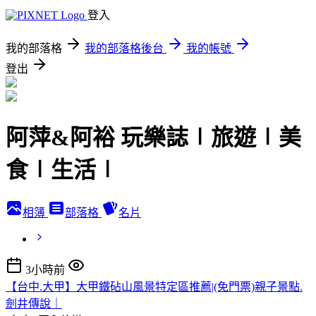
登入
我的部落格
我的部落格後台
我的帳號
登出
阿萍&阿裕 玩樂誌∣旅遊∣美
食∣生活∣
相簿
部落格
名片
3小時前
【台中.大甲】大甲鐵砧山風景特定區推薦|(免門票)親子景點.
劍井傳說｜