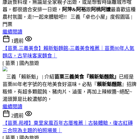
康蔬食料理，無論是全家親子出遊，或是想暫時遠離城市喧
囂，都很適合安排一日遊，
阿萍&阿裕
跟
阿桃阿嬤
最喜歡這種
農村氛圍，走!一起來體驗吧!! 三義「卓也小屋」度假園區 |
門票
繼續閱讀
1週前
【苗栗.三義美食】賴新魁麵館-三義美食推薦｜苗栗80年人氣
麵店，古早味客家麵食｜
[ 苗栗 ]
國內旅遊
三義「賴新魁」 | 介紹
苗栗三義美食『
賴新魁麵館
』
已經是
苗栗80年老字號的在地美食好滋味。必點『
賴新魁麵館
』招牌
粄條，有超多顆餛飩、豬肉片、滷蛋，再加上辣椒醬~絕配~
湯頭算是比較濃郁的，
繼續閱讀
2週前
【苗栗.苑裡】東里家風百年古厝推薦｜古裝體驗・復古紅磚
三合院為主題的拍照場景｜
[ 苗栗 ]
國內旅遊