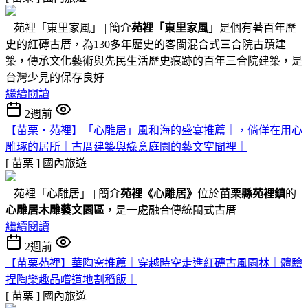
苑裡「東里家風」 | 簡介
苑裡「東里家風
」是個有著百年歷
史的紅磚古厝，為130多年歷史的客閩混合式三合院古蹟建
築，傳承文化藝術與先民生活歷史痕跡的百年三合院建築，是
台灣少見的保存良好
繼續閱讀
2週前
【苗栗・苑裡】「心雕居」風和海的盛宴推薦｜，倘佯在用心
雕琢的居所｜古厝建築與綠意庭園的藝文空間裡｜
[ 苗栗 ]
國內旅遊
苑裡「心雕居」 | 簡介
苑裡
《心雕居》
位於
苗栗縣苑裡鎮
的
心雕居木雕藝文園區
，是一處融合傳統閩式古厝
繼續閱讀
2週前
【苗栗苑裡】華陶窯推薦｜穿越時空走進紅磚古風園林｜體驗
捏陶樂趣品嚐道地割稻飯｜
[ 苗栗 ]
國內旅遊