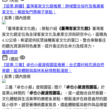
5天前
【苗栗.銅鑼】臺灣客家文化館推薦｜跨域整合協作及推廣客
家文化｜暢遊免門票親子景點｜
[ 苗栗 ]
國內旅遊
「臺灣客家文化館」 | 景點介紹
《臺灣客家文化館》
臺灣客
家文化館定位為全球客家文化及產業交流與研究中心，面積為
4.32公頃，希望提供民眾接觸客家文化的窗口，整合串聯客庄
的觀光資源與特色產業、提升客庄的生命力及經濟力。
繼續閱讀
1週前
【苗栗.三義】卓也小屋渡假園區推薦｜台式農村桃花源自然
景觀｜藍染體驗與森林系秘境輕鬆漫遊｜
[ 苗栗 ]
國內旅遊
三義「卓也小屋」度假園區 | 簡介「
卓也小屋渡假園區
」於
苗栗山林間的「
卓也小屋渡假園區
」，是一處融合自然景觀、
文化體驗與生活美學的療癒系景點，輕鬆漫步在綠意盎然的園
區小徑中，感受著傳統農家氣息，還能體驗藍染創作與品嚐健