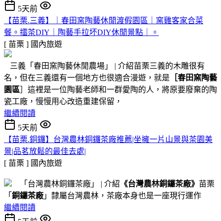
5天前
【苗栗.三義】｜春田窯陶藝休閒渡假園區｜窯雞客家合菜
餐。擂茶DIY｜陶藝手拉坏DIY休閒景點｜。
[ 苗栗 ]
國內旅遊
三義「春田窯陶藝休閒農場」 | 介紹苗栗三義的木雕很有
名，但在三義還有一個地方也很適合漫遊，就是
［春田窯陶藝
園區
］這裡是一位陶藝老師和一群愛陶的人，將原要廢棄的陶
瓷工廠，慢慢用心改造重建保留，
繼續閱讀
5天前
【苗栗.銅鑼】台灣農林銅鑼茶廠推薦|坐擁一片山景與茶園美
景|品茗放鬆的最佳去處|
[ 苗栗 ]
國內旅遊
「台灣農林銅鑼茶廠」 | 介紹
《台灣農林銅鑼茶廠》
苗栗
「
銅鑼茶廠
」隸屬台灣農林，茶廠本身也是一座現行運作
繼續閱讀