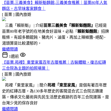
【苗栗.三義美食】賴新魁麵館-三義美食推薦｜苗栗80年人氣
麵店，古早味客家麵食｜
[ 苗栗 ]
國內旅遊
三義「賴新魁」 | 介紹
苗栗三義美食『
賴新魁麵館
』
已經是
苗栗80年老字號的在地美食好滋味。必點『
賴新魁麵館
』招牌
粄條，有超多顆餛飩、豬肉片、滷蛋，再加上辣椒醬~絕配~
湯頭算是比較濃郁的，
繼續閱讀
1週前
【苗栗.苑裡】東里家風百年古厝推薦｜古裝體驗・復古紅磚
三合院為主題的拍照場景｜
[ 苗栗 ]
國內旅遊
苑裡「東里家風」 | 簡介
苑裡「東里家風
」是個有著百年歷
史的紅磚古厝，為130多年歷史的客閩混合式三合院古蹟建
築，傳承文化藝術與先民生活歷史痕跡的百年三合院建築，是
台灣少見的保存良好
繼續閱讀