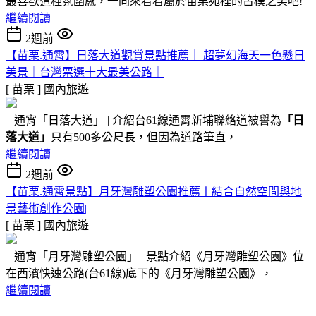
最喜歡這種氛圍感，一同來看看屬於苗栗苑裡的古樸之美吧!
繼續閱讀
2週前
【苗栗.通霄】日落大道觀賞景點推薦｜ 超夢幻海天一色懸日
美景｜台灣票選十大最美公路｜
[ 苗栗 ]
國內旅遊
通宵「日落大道」 | 介紹台61線通霄新埔聯絡道被譽為
「日
落大道」
只有500多公尺長，但因為道路筆直，
繼續閱讀
2週前
【苗栗.通霄景點】月牙灣雕塑公園推薦〡結合自然空間與地
景藝術創作公園|
[ 苗栗 ]
國內旅遊
通宵「月牙灣雕塑公園」 | 景點介紹《月牙灣雕塑公園》位
在西濱快速公路(台61線)底下的《月牙灣雕塑公園》，
繼續閱讀