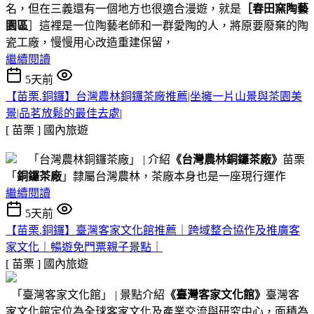
名，但在三義還有一個地方也很適合漫遊，就是
［春田窯陶藝
園區
］這裡是一位陶藝老師和一群愛陶的人，將原要廢棄的陶
瓷工廠，慢慢用心改造重建保留，
繼續閱讀
5天前
【苗栗.銅鑼】台灣農林銅鑼茶廠推薦|坐擁一片山景與茶園美
景|品茗放鬆的最佳去處|
[ 苗栗 ]
國內旅遊
「台灣農林銅鑼茶廠」 | 介紹
《台灣農林銅鑼茶廠》
苗栗
「
銅鑼茶廠
」隸屬台灣農林，茶廠本身也是一座現行運作
繼續閱讀
5天前
【苗栗.銅鑼】臺灣客家文化館推薦｜跨域整合協作及推廣客
家文化｜暢遊免門票親子景點｜
[ 苗栗 ]
國內旅遊
「臺灣客家文化館」 | 景點介紹
《臺灣客家文化館》
臺灣客
家文化館定位為全球客家文化及產業交流與研究中心，面積為