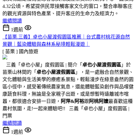
4.32公頃，希望提供民眾接觸客家文化的窗口，整合串聯客庄
的觀光資源與特色產業、提升客庄的生命力及經濟力。
繼續閱讀
1週前
【苗栗.三義】卓也小屋渡假園區推薦｜台式農村桃花源自然
景觀｜藍染體驗與森林系秘境輕鬆漫遊｜
[ 苗栗 ]
國內旅遊
三義「卓也小屋」度假園區 | 簡介「
卓也小屋渡假園區
」於
苗栗山林間的「
卓也小屋渡假園區
」，是一處融合自然景觀、
文化體驗與生活美學的療癒系景點，輕鬆漫步在綠意盎然的園
區小徑中，感受著傳統農家氣息，還能體驗藍染創作與品嚐健
康蔬食料理，無論是全家親子出遊，或是想暫時遠離城市喧
囂，都很適合安排一日遊，
阿萍&阿裕
跟
阿桃阿嬤
最喜歡這種
農村氛圍，走!一起來體驗吧!! 三義「卓也小屋」度假園區 |
門票
繼續閱讀
1週前