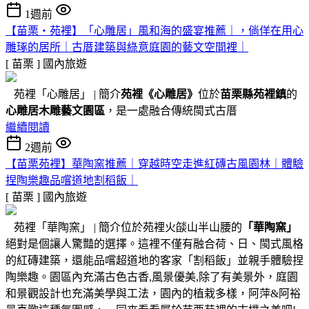
1週前
【苗栗・苑裡】「心雕居」風和海的盛宴推薦｜，倘佯在用心
雕琢的居所｜古厝建築與綠意庭園的藝文空間裡｜
[ 苗栗 ]
國內旅遊
苑裡「心雕居」 | 簡介
苑裡
《心雕居》
位於
苗栗縣苑裡鎮
的
心雕居木雕藝文園區
，是一處融合傳統閩式古厝
繼續閱讀
2週前
【苗栗苑裡】華陶窯推薦｜穿越時空走進紅磚古風園林｜體驗
捏陶樂趣品嚐道地割稻飯｜
[ 苗栗 ]
國內旅遊
苑裡「華陶窯」 | 簡介位於苑裡火燄山半山腰的
「華陶窯」
絕對是個讓人驚豔的選擇。這裡不僅有融合荷、日、閩式風格
的紅磚建築，還能品嚐超道地的客家「割稻飯」並親手體驗捏
陶樂趣。園區內充滿古色古香,風景優美,除了有美景外，庭園
和景觀設計也充滿美學與工法，園內的植栽多樣，阿萍&阿裕