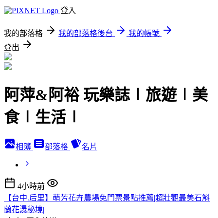
登入
我的部落格
我的部落格後台
我的帳號
登出
阿萍&阿裕 玩樂誌∣旅遊∣美
食∣生活∣
相簿
部落格
名片
4小時前
【台中.后里】萌芳花卉農場免門票景點推薦|超壯觀最美石斛
蘭花瀑秘境|