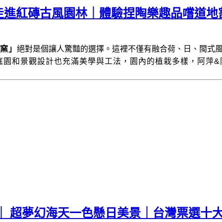
走進紅磚古風園林｜體驗捏陶樂趣品嚐道地
窯」
絕對是個讓人驚豔的選擇。這裡不僅有融合荷、日、閩式
庭園和景觀設計也充滿美學與工法，園內的植栽多樣，阿萍&
｜ 超夢幻海天一色懸日美景｜台灣票選十