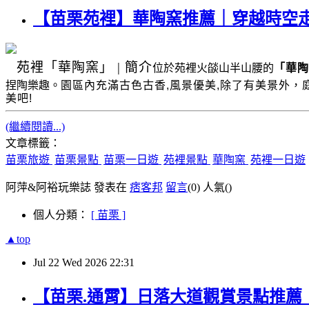
【苗栗苑裡】華陶窯推薦｜穿越時空
苑裡
「華陶窯」
|
簡介
位於苑裡火燄山半山腰的
「華陶
捏陶樂趣。
園區內充滿古色古香
,
風景優美
,
除了有美景外，
美吧!
(繼續閱讀...)
文章標籤：
苗栗旅遊
苗栗景點
苗栗一日遊
苑裡景點
華陶窯
苑裡一日遊
阿萍&阿裕玩樂誌 發表在
痞客邦
留言
(0)
人氣(
)
個人分類：
[ 苗栗 ]
▲top
Jul
22
Wed
2026
22:31
【苗栗.通霄】日落大道觀賞景點推薦