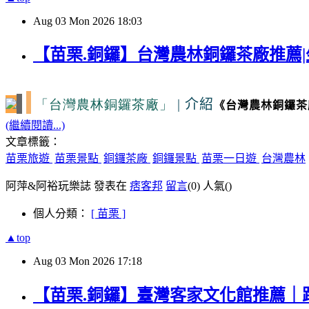
Aug
03
Mon
2026
18:03
【苗栗.銅鑼】台灣農林銅鑼茶廠推薦|
「台灣農林銅鑼茶廠」
|
介紹
《台灣農林銅鑼茶
(繼續閱讀...)
文章標籤：
苗栗旅遊
苗栗景點
銅鑼茶廠
銅鑼景點
苗栗一日遊
台灣農林
阿萍&阿裕玩樂誌 發表在
痞客邦
留言
(0)
人氣(
)
個人分類：
[ 苗栗 ]
▲top
Aug
03
Mon
2026
17:18
【苗栗.銅鑼】臺灣客家文化館推薦