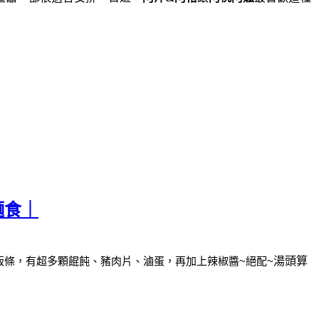
麵食｜
粄條，
有超多顆餛飩、豬肉片、滷蛋，再加上辣椒醬~絕配~
湯頭算