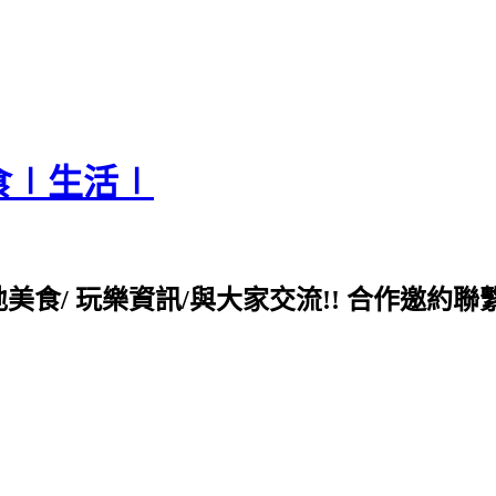
食∣生活∣
各地美食/ 玩樂資訊/與大家交流!! 合作邀約聯繫