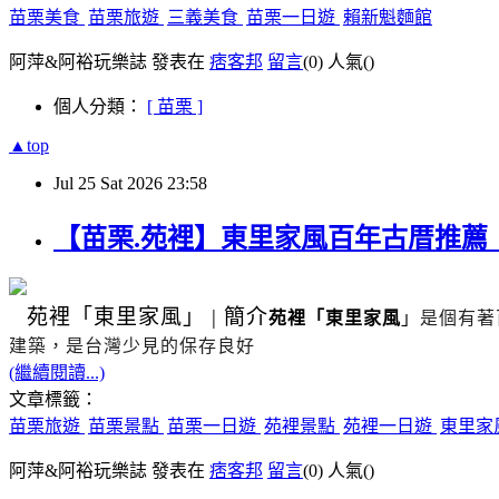
苗栗美食
苗栗旅遊
三義美食
苗栗一日遊
賴新魁麵館
阿萍&阿裕玩樂誌 發表在
痞客邦
留言
(0)
人氣(
)
個人分類：
[ 苗栗 ]
▲top
Jul
25
Sat
2026
23:58
【苗栗.苑裡】東里家風百年古厝推
苑裡
「東里家風」
|
簡介
苑裡「東里家風
」
是個有著
建築，是台灣少見的保存良好
(繼續閱讀...)
文章標籤：
苗栗旅遊
苗栗景點
苗栗一日遊
苑裡景點
苑裡一日遊
東里家
阿萍&阿裕玩樂誌 發表在
痞客邦
留言
(0)
人氣(
)