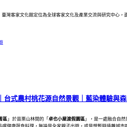
》
臺灣客家文化館定位為全球客家文化及產業交流與研究中心，
遊
薦｜台式農村桃花源自然景觀｜藍染體驗與
園區
」
於苗栗山林間的「
卓也小屋渡假園區
」，是一處融合自然
品嚐健康蔬食料理，
無論是全家親子出遊，或是想暫時遠離城市