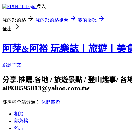
登入
我的部落格
我的部落格後台
我的帳號
登出
阿萍&阿裕 玩樂誌∣旅遊∣美
跳到主文
分享.推薦.各地 / 旅遊景點 / 登山趣事/ 
a0938595013@yahoo.com.tw
部落格全站分類：
休閒旅遊
相簿
部落格
名片