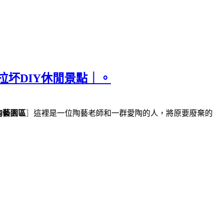
拉坏DIY休閒景點｜。
陶藝園區
］
這裡是一位陶藝老師和一群愛陶的人，將原要廢棄的