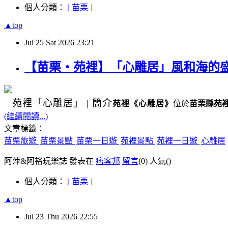
個人分類：
[ 苗栗 ]
▲top
Jul
25
Sat
2026
23:21
【苗栗・苑裡】「心雕居」風和海的
苑裡
「心雕居」
|
簡介
苑裡
《
心雕居
》
位於
苗栗縣苑
(繼續閱讀...)
文章標籤：
苗栗旅遊
苗栗景點
苗栗一日遊
苑裡景點
苑裡一日遊
心雕居
阿萍&阿裕玩樂誌 發表在
痞客邦
留言
(0)
人氣(
)
個人分類：
[ 苗栗 ]
▲top
Jul
23
Thu
2026
22:55