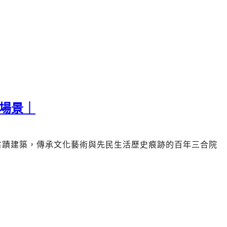
場景｜
古蹟建築，傳承文化藝術與先民生活歷史痕跡的
百年三合院