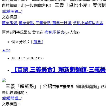
三義
「卓也小屋」度假
農村氛圍，走!一起來體驗吧!!
(繼續閱讀...)
文章標籤：
苗栗旅遊
苗栗景點
三義景點
苗栗一日遊
卓也小屋渡假園區
阿萍&阿裕玩樂誌 發表在
痞客邦
留言
(0)
人氣(
)
個人分類：
[ 苗栗 ]
▲top
Jul
31
Fri
2026
23:58
【苗栗.三義美食】賴新魁麵館-三義
三義
「賴新魁」
|
介紹
苗栗三義美食
『
賴新魁麵館
』
已
是比較濃郁的，
(繼續閱讀...)
文章標籤：