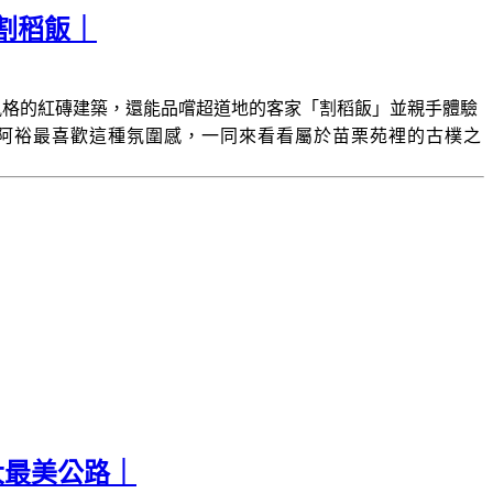
割稻飯｜
風格的紅磚建築，還能品嚐超道地的客家「割稻飯」並親手體驗
阿裕最喜歡這種氛圍感，一同來看看屬於苗栗苑裡的古樸之
大最美公路｜