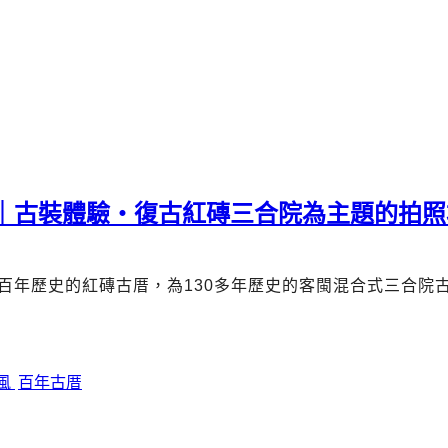
薦｜古裝體驗・復古紅磚三合院為主題的拍照
百年歷史的紅磚古厝，為
130
多年歷史的客閩混合式三合院
風
百年古厝