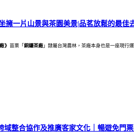
坐擁一片山景與茶園美景|品茗放鬆的最佳去
廠》
苗栗「
銅鑼茶廠
」隸屬台灣農林，茶廠本身也是一座現行運
｜跨域整合協作及推廣客家文化｜暢遊免門