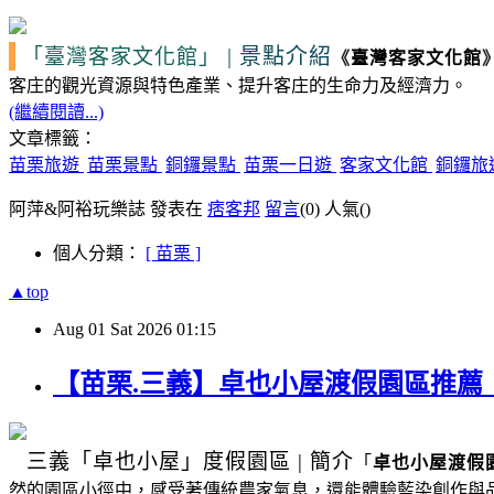
|
景點介紹
「臺灣客家文化館」
《
臺灣客家文化館
客庄的觀光資源
與特色產業、提升客庄的生命力及經濟力。
(繼續閱讀...)
文章標籤：
苗栗旅遊
苗栗景點
銅鑼景點
苗栗一日遊
客家文化館
銅鑼旅
阿萍&阿裕玩樂誌 發表在
痞客邦
留言
(0)
人氣(
)
個人分類：
[ 苗栗 ]
▲top
Aug
01
Sat
2026
01:15
【苗栗.三義】卓也小屋渡假園區推
三義
「卓也小屋」度假園區
|
簡介
「
卓也小屋渡假
然的園區小徑中，感受著傳統農家氣息，還能體驗藍染創作與