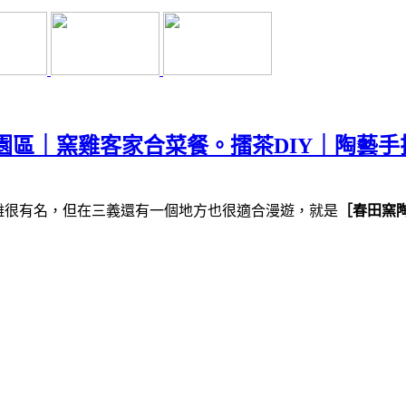
園區｜窯雞客家合菜餐。擂茶DIY｜陶藝手
雕很有名，但在三義還有一個地方也很適合漫遊，就是
［春田窯