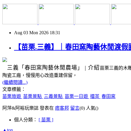
Aug
03
Mon
2026
18:31
【苗栗.三義】｜春田窯陶藝休閒渡假
三義
「春田窯陶藝休閒農場」
|
介紹
苗栗三義的木
陶瓷工廠，慢慢用心改造重建保留，
(繼續閱讀...)
文章標籤：
苗栗旅遊
苗栗景點
三義景點
苗栗一日遊
擂茶
春田窯
阿萍&阿裕玩樂誌 發表在
痞客邦
留言
(0)
人氣(
)
個人分類：
[ 苗栗 ]
▲top