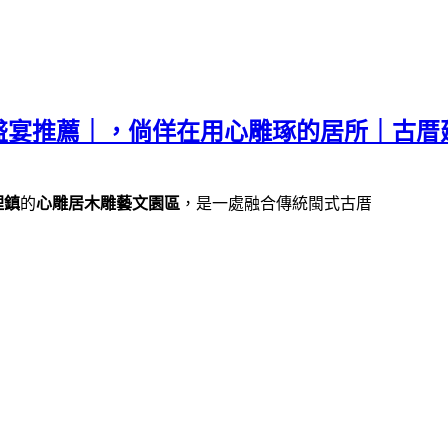
盛宴推薦｜，倘佯在用心雕琢的居所｜古厝
裡鎮
的
心雕居木雕藝文園區
，是一處融合傳統閩式古厝