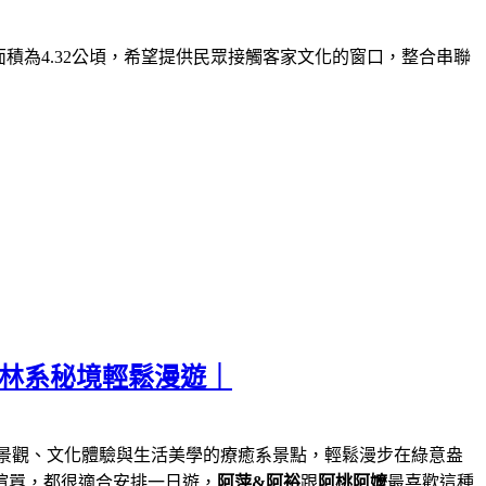
面積為
4.32
公頃，希望提供民眾接觸客家文化的窗口，整合串聯
森林系秘境輕鬆漫遊｜
景觀、文化體驗與生活美學的療癒系景點，輕鬆漫步在綠意盎
喧囂，都很適合安排一日遊，
阿萍&阿裕
跟
阿桃阿嬤
最喜歡這種