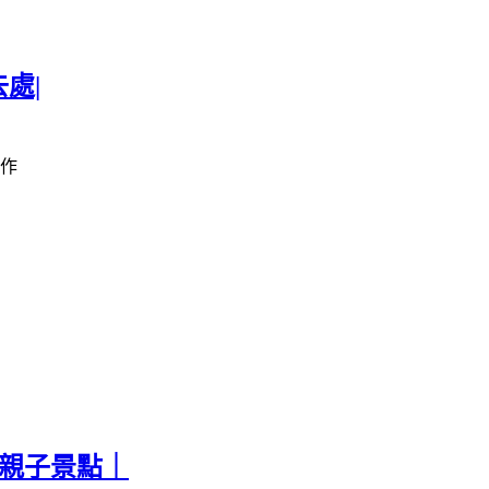
處|
作
票親子景點｜