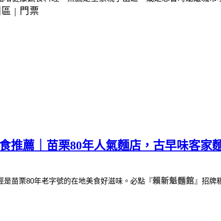
園區
|
門票
美食推薦｜苗栗80年人氣麵店，古早味客家
經是苗栗
80
年老字號的在地美食好滋味。
必點
『
賴新魁麵館
』
招牌