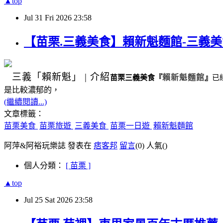
▲top
Jul
31
Fri
2026
23:58
【苗栗.三義美食】賴新魁麵館-三義
三義
「賴新魁」
|
介紹
苗栗三義美食
『
賴新魁麵館
』
已
是比較濃郁的，
(繼續閱讀...)
文章標籤：
苗栗美食
苗栗旅遊
三義美食
苗栗一日遊
賴新魁麵館
阿萍&阿裕玩樂誌 發表在
痞客邦
留言
(0)
人氣(
)
個人分類：
[ 苗栗 ]
▲top
Jul
25
Sat
2026
23:58