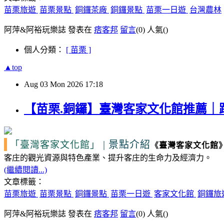
苗栗旅遊
苗栗景點
銅鑼茶廠
銅鑼景點
苗栗一日遊
台灣農林
阿萍&阿裕玩樂誌 發表在
痞客邦
留言
(0)
人氣(
)
個人分類：
[ 苗栗 ]
▲top
Aug
03
Mon
2026
17:18
【苗栗.銅鑼】臺灣客家文化館推薦
|
景點介紹
「臺灣客家文化館」
《
臺灣客家文化館
客庄的觀光資源
與特色產業、提升客庄的生命力及經濟力。
(繼續閱讀...)
文章標籤：
苗栗旅遊
苗栗景點
銅鑼景點
苗栗一日遊
客家文化館
銅鑼旅
阿萍&阿裕玩樂誌 發表在
痞客邦
留言
(0)
人氣(
)