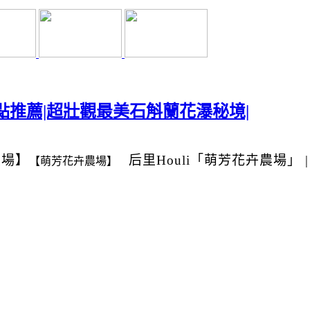
點推薦|超壯觀最美石斛蘭花瀑秘境|
農場】
后里Houli
「萌芳花卉農場」
【萌芳花卉農場】