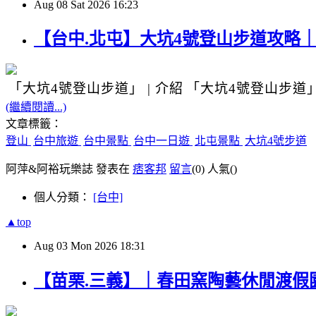
Aug
08
Sat
2026
16:23
【台中.北屯】大坑4號登山步道攻略
「大坑4號登山步道」
|
介紹
「大坑4號登山步道
(繼續閱讀...)
文章標籤：
登山
台中旅遊
台中景點
台中一日遊
北屯景點
大坑4號步道
阿萍&阿裕玩樂誌 發表在
痞客邦
留言
(0)
人氣(
)
個人分類：
[台中]
▲top
Aug
03
Mon
2026
18:31
【苗栗.三義】｜春田窯陶藝休閒渡假