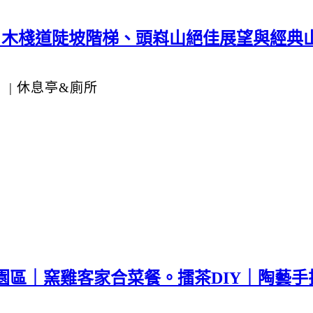
｜木棧道陡坡階梯、頭嵙山絕佳展望與經典山
」
|
休息亭&廁所
園區｜窯雞客家合菜餐。擂茶DIY｜陶藝手