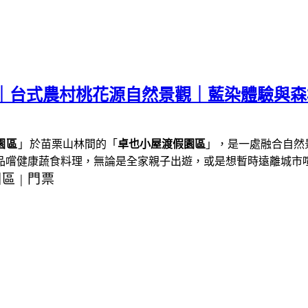
薦｜台式農村桃花源自然景觀｜藍染體驗與
園區
」
於苗栗山林間的「
卓也小屋渡假園區
」，是一處融合自然
品嚐健康蔬食料理，
無論是全家親子出遊，或是想暫時遠離城市
園區
|
門票