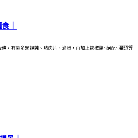
麵食｜
粄條，
有超多顆餛飩、豬肉片、滷蛋，再加上辣椒醬~絕配~
湯頭算