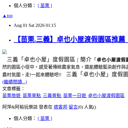
個人分類：
[ 苗栗 ]
▲top
Aug
01
Sat
2026
01:15
【苗栗.三義】卓也小屋渡假園區推
三義
「卓也小屋」度假園區
|
簡介
「
卓也小屋渡假
然的園區小徑中，感受著傳統農家氣息，還能體驗藍染創作與
三義
「卓也小屋」度假
農村氛圍，走!一起來體驗吧!!
(繼續閱讀...)
文章標籤：
苗栗旅遊
苗栗景點
三義景點
苗栗一日遊
卓也小屋渡假園區
阿萍&阿裕玩樂誌 發表在
痞客邦
留言
(0)
人氣(
)
個人分類：
[ 苗栗 ]