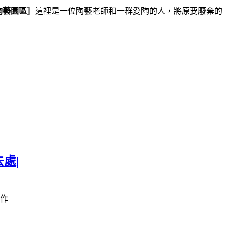
陶藝園區
］
這裡是一位陶藝老師和一群愛陶的人，將原要廢棄的
處|
作