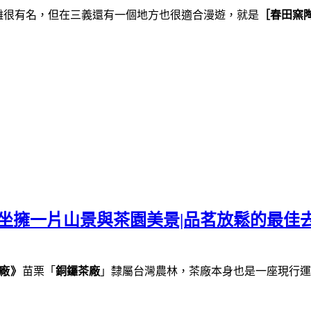
雕很有名，但在三義還有一個地方也很適合漫遊，就是
［春田窯
坐擁一片山景與茶園美景|品茗放鬆的最佳去
廠》
苗栗「
銅鑼茶廠
」隸屬台灣農林，茶廠本身也是一座現行運