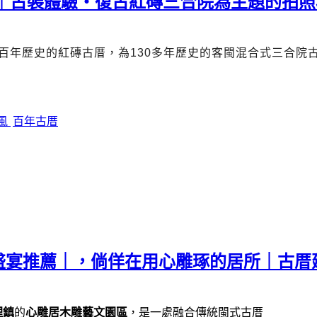
薦｜古裝體驗・復古紅磚三合院為主題的拍照
百年歷史的紅磚古厝，為
130
多年歷史的客閩混合式三合院
風
百年古厝
盛宴推薦｜，倘佯在用心雕琢的居所｜古厝
裡鎮
的
心雕居木雕藝文園區
，是一處融合傳統閩式古厝