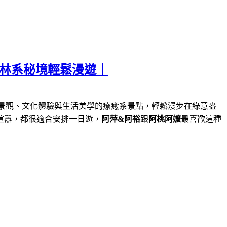
森林系秘境輕鬆漫遊｜
景觀、文化體驗與生活美學的療癒系景點，輕鬆漫步在綠意盎
喧囂，都很適合安排一日遊，
阿萍&阿裕
跟
阿桃阿嬤
最喜歡這種