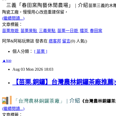
三義
「春田窯陶藝休閒農場」
|
介紹
苗栗三義的木
陶瓷工廠，慢慢用心改造重建保留，
(繼續閱讀...)
文章標籤：
苗栗旅遊
苗栗景點
三義景點
苗栗一日遊
擂茶
春田窯
阿萍&阿裕玩樂誌 發表在
痞客邦
留言
(0)
人氣(
)
個人分類：
[ 苗栗 ]
▲top
Aug
03
Mon
2026
18:03
【苗栗.銅鑼】台灣農林銅鑼茶廠推薦|
「台灣農林銅鑼茶廠」
|
介紹
《台灣農林銅鑼茶
(繼續閱讀...)
文章標籤：