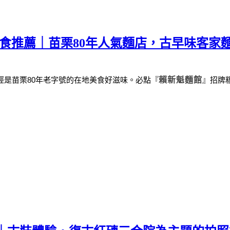
美食推薦｜苗栗80年人氣麵店，古早味客家
經是苗栗
80
年老字號的在地美食好滋味。
必點
『
賴新魁麵館
』
招牌