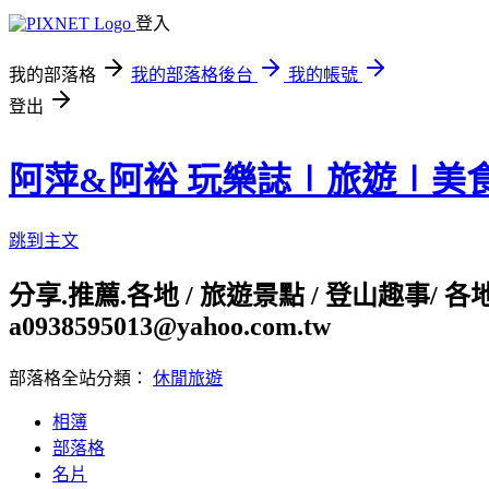
登入
我的部落格
我的部落格後台
我的帳號
登出
阿萍&阿裕 玩樂誌∣旅遊∣美
跳到主文
分享.推薦.各地 / 旅遊景點 / 登山趣事/ 
a0938595013@yahoo.com.tw
部落格全站分類：
休閒旅遊
相簿
部落格
名片