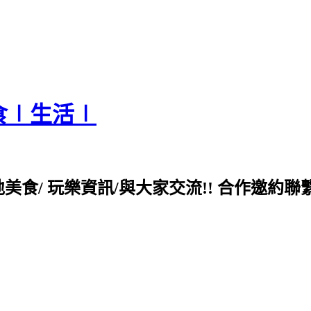
食∣生活∣
各地美食/ 玩樂資訊/與大家交流!! 合作邀約聯繫