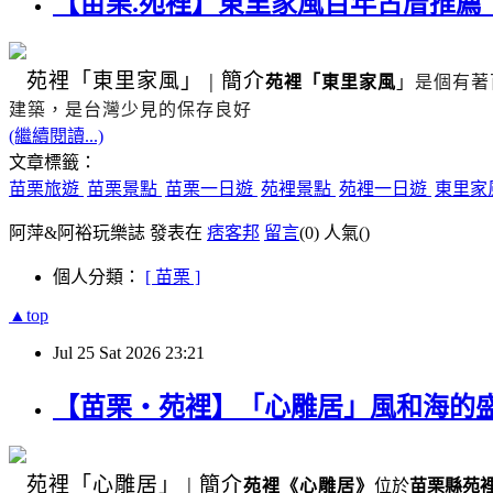
【苗栗.苑裡】東里家風百年古厝推
苑裡
「東里家風」
|
簡介
苑裡「東里家風
」
是個有著
建築，是台灣少見的保存良好
(繼續閱讀...)
文章標籤：
苗栗旅遊
苗栗景點
苗栗一日遊
苑裡景點
苑裡一日遊
東里家
阿萍&阿裕玩樂誌 發表在
痞客邦
留言
(0)
人氣(
)
個人分類：
[ 苗栗 ]
▲top
Jul
25
Sat
2026
23:21
【苗栗・苑裡】「心雕居」風和海的
苑裡
「心雕居」
|
簡介
苑裡
《
心雕居
》
位於
苗栗縣苑