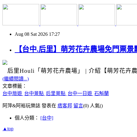
Aug
08
Sat
2026
17:27
【台中.后里】萌芳花卉農場免門票景
后里Houli
「萌芳花卉農場」
|
介紹
【萌芳花卉
(繼續閱讀...)
文章標籤：
台中旅遊
台中景點
后里景點
台中一日遊
石斛蘭
阿萍&阿裕玩樂誌 發表在
痞客邦
留言
(0)
人氣(
)
個人分類：
[台中]
▲top