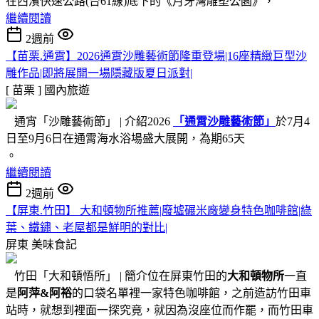
在西濱快速公路(台61線)底下的《月牙灣雕塑公園》，
繼續閱讀
2週前
【苗栗.通霄】2026通霄沙雕藝術節隆重登場|16座精緻巨型沙
雕作品|即將展開一場隱藏版夏日派對|
[ 苗栗 ]
國內旅遊
通宵「沙雕藝術節」 | 介紹2026
「通霄沙雕藝術節」
於7月4
日至9月6日在通霄海水浴場盛大展開，為期65天
。
繼續閱讀
2週前
【屏東.竹田】 大和頓物所推薦|廢墟碾米廠變身特色咖啡館|綠
葉、鐵鏽、老屋都是鮮明的對比|
屏東
美味食記
竹田「大和頓悟所」 | 簡介位在屏東竹田的
大和頓物所
一直
是
阿萍&阿裕
的口袋名單裡一家特色咖啡館，之前造訪竹田車
站時，就想到裡面一探究竟，就因為沒座位而作罷，而竹田車