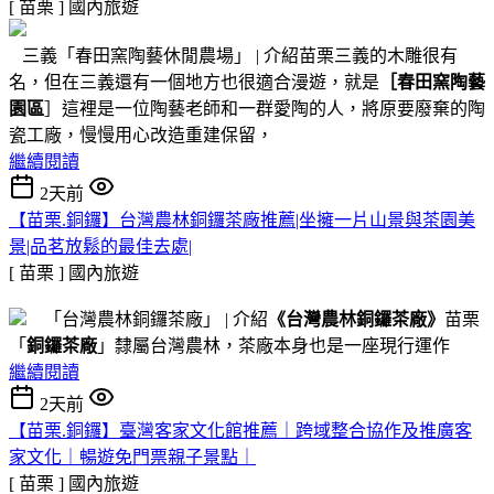
[ 苗栗 ]
國內旅遊
三義「春田窯陶藝休閒農場」 | 介紹苗栗三義的木雕很有
名，但在三義還有一個地方也很適合漫遊，就是
［春田窯陶藝
園區
］這裡是一位陶藝老師和一群愛陶的人，將原要廢棄的陶
瓷工廠，慢慢用心改造重建保留，
繼續閱讀
2天前
【苗栗.銅鑼】台灣農林銅鑼茶廠推薦|坐擁一片山景與茶園美
景|品茗放鬆的最佳去處|
[ 苗栗 ]
國內旅遊
「台灣農林銅鑼茶廠」 | 介紹
《台灣農林銅鑼茶廠》
苗栗
「
銅鑼茶廠
」隸屬台灣農林，茶廠本身也是一座現行運作
繼續閱讀
2天前
【苗栗.銅鑼】臺灣客家文化館推薦｜跨域整合協作及推廣客
家文化｜暢遊免門票親子景點｜
[ 苗栗 ]
國內旅遊