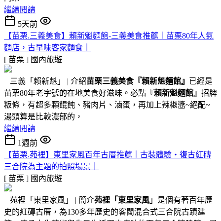
繼續閱讀
5天前
【苗栗.三義美食】賴新魁麵館-三義美食推薦｜苗栗80年人氣
麵店，古早味客家麵食｜
[ 苗栗 ]
國內旅遊
三義「賴新魁」 | 介紹
苗栗三義美食『
賴新魁麵館
』
已經是
苗栗80年老字號的在地美食好滋味。必點『
賴新魁麵館
』招牌
粄條，有超多顆餛飩、豬肉片、滷蛋，再加上辣椒醬~絕配~
湯頭算是比較濃郁的，
繼續閱讀
1週前
【苗栗.苑裡】東里家風百年古厝推薦｜古裝體驗・復古紅磚
三合院為主題的拍照場景｜
[ 苗栗 ]
國內旅遊
苑裡「東里家風」 | 簡介
苑裡「東里家風
」是個有著百年歷
史的紅磚古厝，為130多年歷史的客閩混合式三合院古蹟建