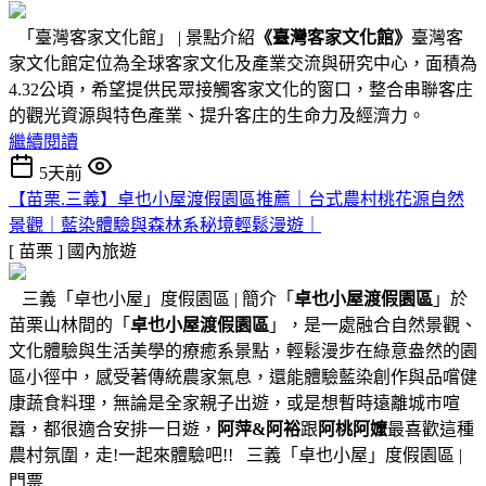
「臺灣客家文化館」 | 景點介紹
《臺灣客家文化館》
臺灣客
家文化館定位為全球客家文化及產業交流與研究中心，面積為
4.32公頃，希望提供民眾接觸客家文化的窗口，整合串聯客庄
的觀光資源與特色產業、提升客庄的生命力及經濟力。
繼續閱讀
5天前
【苗栗.三義】卓也小屋渡假園區推薦｜台式農村桃花源自然
景觀｜藍染體驗與森林系秘境輕鬆漫遊｜
[ 苗栗 ]
國內旅遊
三義「卓也小屋」度假園區 | 簡介「
卓也小屋渡假園區
」於
苗栗山林間的「
卓也小屋渡假園區
」，是一處融合自然景觀、
文化體驗與生活美學的療癒系景點，輕鬆漫步在綠意盎然的園
區小徑中，感受著傳統農家氣息，還能體驗藍染創作與品嚐健
康蔬食料理，無論是全家親子出遊，或是想暫時遠離城市喧
囂，都很適合安排一日遊，
阿萍&阿裕
跟
阿桃阿嬤
最喜歡這種
農村氛圍，走!一起來體驗吧!! 三義「卓也小屋」度假園區 |
門票