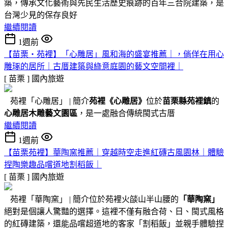
築，傳承文化藝術與先民生活歷史痕跡的百年三合院建築，是
台灣少見的保存良好
繼續閱讀
1週前
【苗栗・苑裡】「心雕居」風和海的盛宴推薦｜，倘佯在用心
雕琢的居所｜古厝建築與綠意庭園的藝文空間裡｜
[ 苗栗 ]
國內旅遊
苑裡「心雕居」 | 簡介
苑裡
《心雕居》
位於
苗栗縣苑裡鎮
的
心雕居木雕藝文園區
，是一處融合傳統閩式古厝
繼續閱讀
1週前
【苗栗苑裡】華陶窯推薦｜穿越時空走進紅磚古風園林｜體驗
捏陶樂趣品嚐道地割稻飯｜
[ 苗栗 ]
國內旅遊
苑裡「華陶窯」 | 簡介位於苑裡火燄山半山腰的
「華陶窯」
絕對是個讓人驚豔的選擇。這裡不僅有融合荷、日、閩式風格
的紅磚建築，還能品嚐超道地的客家「割稻飯」並親手體驗捏