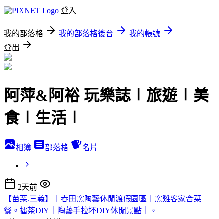
登入
我的部落格
我的部落格後台
我的帳號
登出
阿萍&阿裕 玩樂誌∣旅遊∣美
食∣生活∣
相簿
部落格
名片
2天前
【苗栗.三義】｜春田窯陶藝休閒渡假園區｜窯雞客家合菜
餐。擂茶DIY｜陶藝手拉坏DIY休閒景點｜。