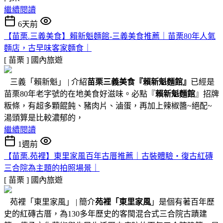
繼續閱讀
6天前
【苗栗.三義美食】賴新魁麵館-三義美食推薦｜苗栗80年人氣
麵店，古早味客家麵食｜
[ 苗栗 ]
國內旅遊
三義「賴新魁」 | 介紹
苗栗三義美食『
賴新魁麵館
』
已經是
苗栗80年老字號的在地美食好滋味。必點『
賴新魁麵館
』招牌
粄條，有超多顆餛飩、豬肉片、滷蛋，再加上辣椒醬~絕配~
湯頭算是比較濃郁的，
繼續閱讀
1週前
【苗栗.苑裡】東里家風百年古厝推薦｜古裝體驗・復古紅磚
三合院為主題的拍照場景｜
[ 苗栗 ]
國內旅遊
苑裡「東里家風」 | 簡介
苑裡「東里家風
」是個有著百年歷
史的紅磚古厝，為130多年歷史的客閩混合式三合院古蹟建