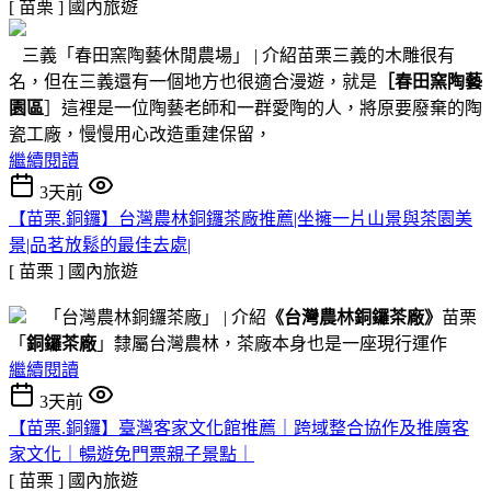
[ 苗栗 ]
國內旅遊
三義「春田窯陶藝休閒農場」 | 介紹苗栗三義的木雕很有
名，但在三義還有一個地方也很適合漫遊，就是
［春田窯陶藝
園區
］這裡是一位陶藝老師和一群愛陶的人，將原要廢棄的陶
瓷工廠，慢慢用心改造重建保留，
繼續閱讀
3天前
【苗栗.銅鑼】台灣農林銅鑼茶廠推薦|坐擁一片山景與茶園美
景|品茗放鬆的最佳去處|
[ 苗栗 ]
國內旅遊
「台灣農林銅鑼茶廠」 | 介紹
《台灣農林銅鑼茶廠》
苗栗
「
銅鑼茶廠
」隸屬台灣農林，茶廠本身也是一座現行運作
繼續閱讀
3天前
【苗栗.銅鑼】臺灣客家文化館推薦｜跨域整合協作及推廣客
家文化｜暢遊免門票親子景點｜
[ 苗栗 ]
國內旅遊