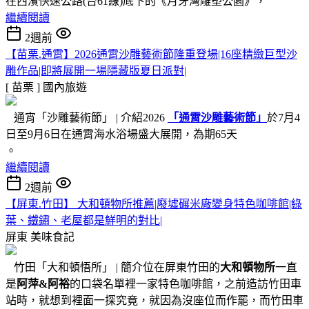
在西濱快速公路(台61線)底下的《月牙灣雕塑公園》，
繼續閱讀
2週前
【苗栗.通霄】2026通霄沙雕藝術節隆重登場|16座精緻巨型沙
雕作品|即將展開一場隱藏版夏日派對|
[ 苗栗 ]
國內旅遊
通宵「沙雕藝術節」 | 介紹2026
「通霄沙雕藝術節」
於7月4
日至9月6日在通霄海水浴場盛大展開，為期65天
。
繼續閱讀
2週前
【屏東.竹田】 大和頓物所推薦|廢墟碾米廠變身特色咖啡館|綠
葉、鐵鏽、老屋都是鮮明的對比|
屏東
美味食記
竹田「大和頓悟所」 | 簡介位在屏東竹田的
大和頓物所
一直
是
阿萍&阿裕
的口袋名單裡一家特色咖啡館，之前造訪竹田車
站時，就想到裡面一探究竟，就因為沒座位而作罷，而竹田車