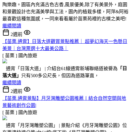
陶樂趣。園區內充滿古色古香,風景優美,除了有美景外，庭園
和景觀設計也充滿美學與工法，園內的植栽多樣，阿萍&阿裕
最喜歡這種氛圍感，一同來看看屬於苗栗苑裡的古樸之美吧!
繼續閱讀
2週前
【苗栗.通霄】日落大道觀賞景點推薦｜ 超夢幻海天一色懸日
美景｜台灣票選十大最美公路｜
[ 苗栗 ]
國內旅遊
通宵「日落大道」 | 介紹台61線通霄新埔聯絡道被譽為
「日
落大道」
只有500多公尺長，但因為道路筆直，
繼續閱讀
2週前
【苗栗.通霄景點】月牙灣雕塑公園推薦〡結合自然空間與地
景藝術創作公園|
[ 苗栗 ]
國內旅遊
通宵「月牙灣雕塑公園」 | 景點介紹《月牙灣雕塑公園》位