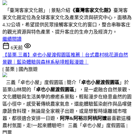
「臺灣客家文化館」 | 景點介紹
《臺灣客家文化館》
臺灣客
家文化館定位為全球客家文化及產業交流與研究中心，面積為
4.32公頃，希望提供民眾接觸客家文化的窗口，整合串聯客庄
的觀光資源與特色產業、提升客庄的生命力及經濟力。
繼續閱讀
6天前
【苗栗.三義】卓也小屋渡假園區推薦｜台式農村桃花源自然
景觀｜藍染體驗與森林系秘境輕鬆漫遊｜
[ 苗栗 ]
國內旅遊
三義「卓也小屋」度假園區 | 簡介「
卓也小屋渡假園區
」於
苗栗山林間的「
卓也小屋渡假園區
」，是一處融合自然景觀、
文化體驗與生活美學的療癒系景點，輕鬆漫步在綠意盎然的園
區小徑中，感受著傳統農家氣息，還能體驗藍染創作與品嚐健
康蔬食料理，無論是全家親子出遊，或是想暫時遠離城市喧
囂，都很適合安排一日遊，
阿萍&阿裕
跟
阿桃阿嬤
最喜歡這種
農村氛圍，走!一起來體驗吧!! 三義「卓也小屋」度假園區 |
門票