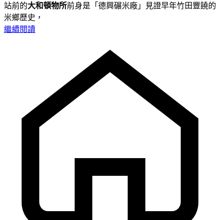
站前的
大和頓物所
前身是「德興碾米廠」見證早年竹田豐饒的
米鄉歷史，
繼續閱讀