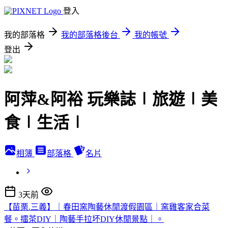
登入
我的部落格
我的部落格後台
我的帳號
登出
阿萍&阿裕 玩樂誌∣旅遊∣美
食∣生活∣
相簿
部落格
名片
3天前
【苗栗.三義】｜春田窯陶藝休閒渡假園區｜窯雞客家合菜
餐。擂茶DIY｜陶藝手拉坏DIY休閒景點｜。