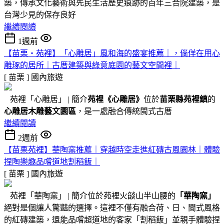
築，傳承文化藝術與先民生活歷史痕跡的百年三合院建築，是
台灣少見的保存良好
繼續閱讀
1週前
【苗栗・苑裡】「心雕居」風和海的盛宴推薦｜，倘佯在用心
雕琢的居所｜古厝建築與綠意庭園的藝文空間裡｜
[ 苗栗 ]
國內旅遊
苑裡「心雕居」 | 簡介
苑裡
《心雕居》
位於
苗栗縣苑裡鎮
的
心雕居木雕藝文園區
，是一處融合傳統閩式古厝
繼續閱讀
2週前
【苗栗苑裡】華陶窯推薦｜穿越時空走進紅磚古風園林｜體驗
捏陶樂趣品嚐道地割稻飯｜
[ 苗栗 ]
國內旅遊
苑裡「華陶窯」 | 簡介位於苑裡火燄山半山腰的
「華陶窯」
絕對是個讓人驚豔的選擇。這裡不僅有融合荷、日、閩式風格
的紅磚建築，還能品嚐超道地的客家「割稻飯」並親手體驗捏