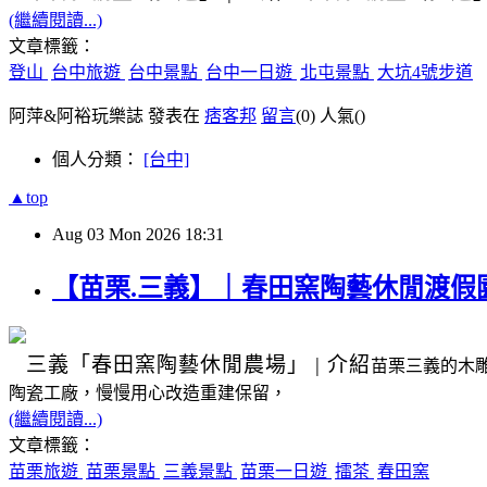
(繼續閱讀...)
文章標籤：
登山
台中旅遊
台中景點
台中一日遊
北屯景點
大坑4號步道
阿萍&阿裕玩樂誌 發表在
痞客邦
留言
(0)
人氣(
)
個人分類：
[台中]
▲top
Aug
03
Mon
2026
18:31
【苗栗.三義】｜春田窯陶藝休閒渡假
三義
「春田窯陶藝休閒農場」
|
介紹
苗栗三義的木
陶瓷工廠，慢慢用心改造重建保留，
(繼續閱讀...)
文章標籤：
苗栗旅遊
苗栗景點
三義景點
苗栗一日遊
擂茶
春田窯