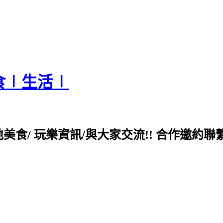
食∣生活∣
各地美食/ 玩樂資訊/與大家交流!! 合作邀約聯繫