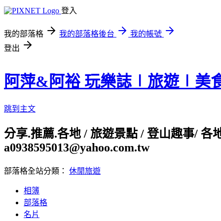
登入
我的部落格
我的部落格後台
我的帳號
登出
阿萍&阿裕 玩樂誌∣旅遊∣美
跳到主文
分享.推薦.各地 / 旅遊景點 / 登山趣事/ 
a0938595013@yahoo.com.tw
部落格全站分類：
休閒旅遊
相簿
部落格
名片