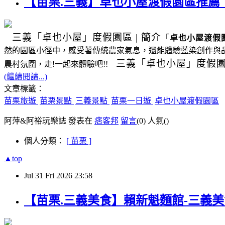
【苗栗.三義】卓也小屋渡假園區推
三義
「卓也小屋」度假園區
|
簡介
「
卓也小屋渡假
然的園區小徑中，感受著傳統農家氣息，還能體驗藍染創作與
三義
「卓也小屋」度假
農村氛圍，走!一起來體驗吧!!
(繼續閱讀...)
文章標籤：
苗栗旅遊
苗栗景點
三義景點
苗栗一日遊
卓也小屋渡假園區
阿萍&阿裕玩樂誌 發表在
痞客邦
留言
(0)
人氣(
)
個人分類：
[ 苗栗 ]
▲top
Jul
31
Fri
2026
23:58
【苗栗.三義美食】賴新魁麵館-三義