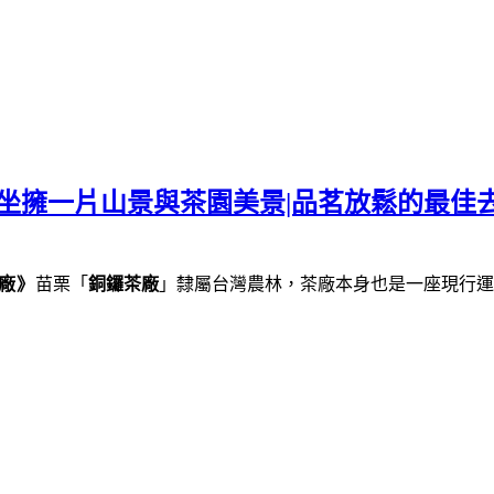
坐擁一片山景與茶園美景|品茗放鬆的最佳去
廠》
苗栗「
銅鑼茶廠
」隸屬台灣農林，茶廠本身也是一座現行運