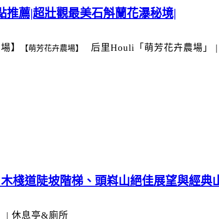
點推薦|超壯觀最美石斛蘭花瀑秘境|
農場】
后里Houli
「萌芳花卉農場」
【萌芳花卉農場】
｜木棧道陡坡階梯、頭嵙山絕佳展望與經典山
」
|
休息亭&廁所