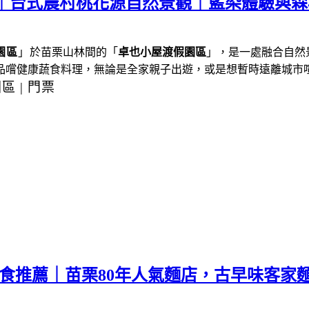
薦｜台式農村桃花源自然景觀｜藍染體驗與
園區
」
於苗栗山林間的「
卓也小屋渡假園區
」，是一處融合自然
品嚐健康蔬食料理，
無論是全家親子出遊，或是想暫時遠離城市
園區
|
門票
美食推薦｜苗栗80年人氣麵店，古早味客家