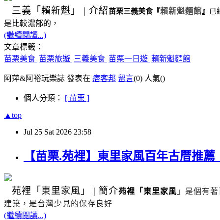
三義
「賴新魁」
|
介紹
苗栗三義美食
『
賴新魁麵館
』
已
是比較濃郁的，
(繼續閱讀...)
文章標籤：
苗栗美食
苗栗旅遊
三義美食
苗栗一日遊
賴新魁麵館
阿萍&阿裕玩樂誌 發表在
痞客邦
留言
(0)
人氣(
)
個人分類：
[ 苗栗 ]
▲top
Jul
25
Sat
2026
23:58
【苗栗.苑裡】東里家風百年古厝推
苑裡
「東里家風」
|
簡介
苑裡「東里家風
」
是個有著
建築，是台灣少見的保存良好
(繼續閱讀...)