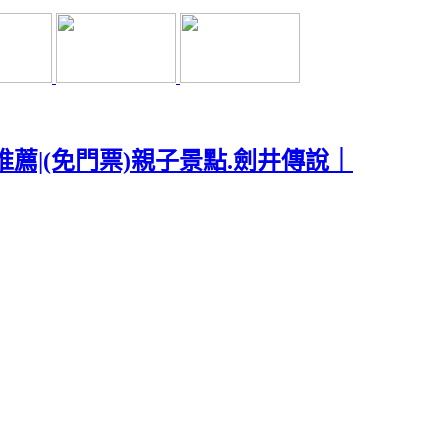
薦|(免門票)親子景點.劍井傳說｜