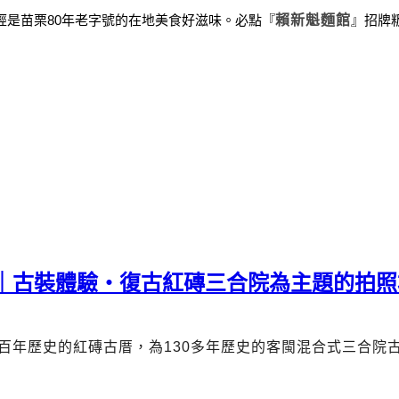
經是苗栗
80
年老字號的在地美食好滋味。
必點
『
賴新魁麵館
』
招牌
薦｜古裝體驗・復古紅磚三合院為主題的拍照
百年歷史的紅磚古厝，為
130
多年歷史的客閩混合式三合院