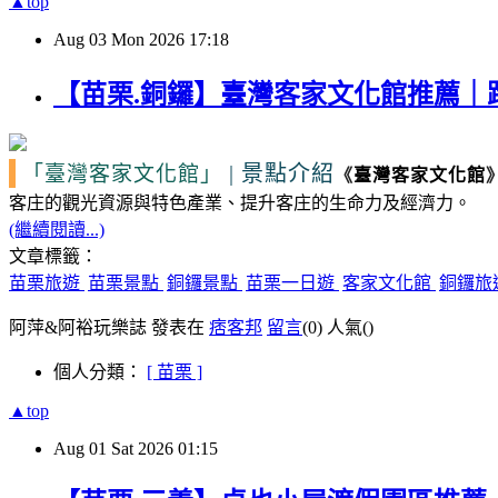
▲top
Aug
03
Mon
2026
17:18
【苗栗.銅鑼】臺灣客家文化館推薦
|
景點介紹
「臺灣客家文化館」
《
臺灣客家文化館
客庄的觀光資源
與特色產業、提升客庄的生命力及經濟力。
(繼續閱讀...)
文章標籤：
苗栗旅遊
苗栗景點
銅鑼景點
苗栗一日遊
客家文化館
銅鑼旅
阿萍&阿裕玩樂誌 發表在
痞客邦
留言
(0)
人氣(
)
個人分類：
[ 苗栗 ]
▲top
Aug
01
Sat
2026
01:15