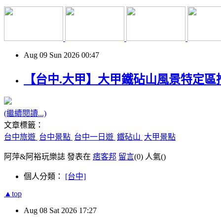
Aug
09
Sun
2026
00:47
【台中.大甲】大甲鐵砧山風景特定區推
(繼續閱讀...)
文章標籤：
台中旅遊
台中景點
台中一日遊
鐵砧山
大甲景點
阿萍&阿裕玩樂誌 發表在
痞客邦
留言
(0)
人氣(
)
個人分類：
[台中]
▲top
Aug
08
Sat
2026
17:27