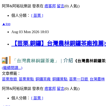
阿萍&阿裕玩樂誌 發表在
痞客邦
留言
(0)
人氣(
)
個人分類：
[ 苗栗 ]
▲top
Aug
03
Mon
2026
18:03
【苗栗.銅鑼】台灣農林銅鑼茶廠推薦|
「台灣農林銅鑼茶廠」
|
介紹
《台灣農林銅鑼茶
(繼續閱讀...)
文章標籤：
苗栗旅遊
苗栗景點
銅鑼茶廠
銅鑼景點
苗栗一日遊
台灣農林
阿萍&阿裕玩樂誌 發表在
痞客邦
留言
(0)
人氣(
)
個人分類：
[ 苗栗 ]