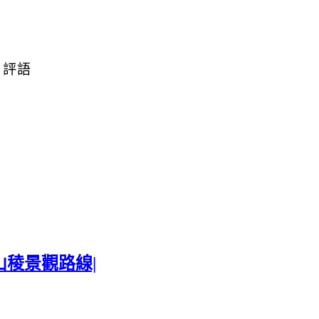
|
評語
稜景觀路線|