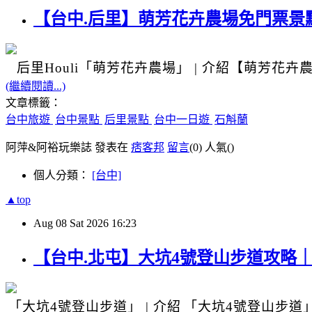
【台中.后里】萌芳花卉農場免門票景
后里Houli
「萌芳花卉農場」
|
介紹
【萌芳花卉
(繼續閱讀...)
文章標籤：
台中旅遊
台中景點
后里景點
台中一日遊
石斛蘭
阿萍&阿裕玩樂誌 發表在
痞客邦
留言
(0)
人氣(
)
個人分類：
[台中]
▲top
Aug
08
Sat
2026
16:23
【台中.北屯】大坑4號登山步道攻略
「大坑4號登山步道」
|
介紹
「大坑4號登山步道