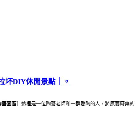
拉坏DIY休閒景點｜。
陶藝園區
］
這裡是一位陶藝老師和一群愛陶的人，將原要廢棄的