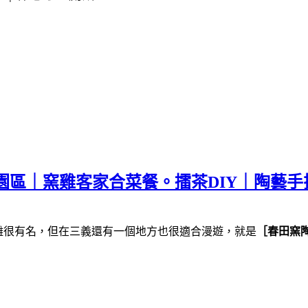
園區｜窯雞客家合菜餐。擂茶DIY｜陶藝手
雕很有名，但在三義還有一個地方也很適合漫遊，就是
［春田窯