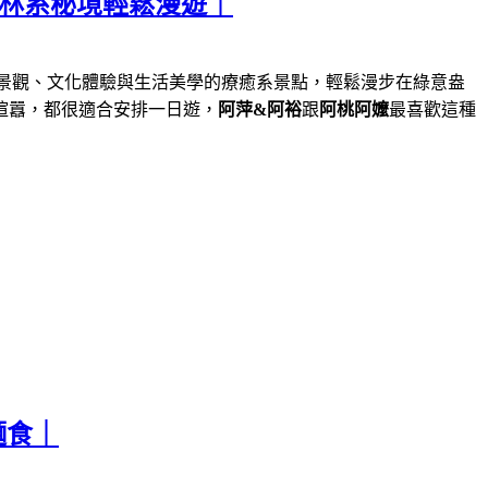
森林系秘境輕鬆漫遊｜
景觀、文化體驗與生活美學的療癒系景點，輕鬆漫步在綠意盎
喧囂，都很適合安排一日遊，
阿萍&阿裕
跟
阿桃阿嬤
最喜歡這種
麵食｜