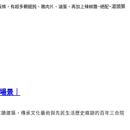
粄條，
有超多顆餛飩、豬肉片、滷蛋，再加上辣椒醬~絕配~
湯頭算
場景｜
古蹟建築，傳承文化藝術與先民生活歷史痕跡的
百年三合院