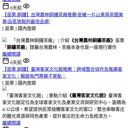
6天前
【苗栗.銅鑼】台灣農林銅鑼茶廠推薦|坐擁一片山景與茶園美
景|品茗放鬆的最佳去處|
[ 苗栗 ]
國內旅遊
「台灣農林銅鑼茶廠」 | 介紹
《台灣農林銅鑼茶廠》
苗栗
「
銅鑼茶廠
」隸屬台灣農林，茶廠本身也是一座現行運作
繼續閱讀
6天前
【苗栗.銅鑼】臺灣客家文化館推薦｜跨域整合協作及推廣客
家文化｜暢遊免門票親子景點｜
[ 苗栗 ]
國內旅遊
「臺灣客家文化館」 | 景點介紹
《臺灣客家文化館》
臺灣客
家文化館定位為全球客家文化及產業交流與研究中心，面積為
4.32公頃，希望提供民眾接觸客家文化的窗口，整合串聯客庄
的觀光資源與特色產業、提升客庄的生命力及經濟力。
繼續閱讀