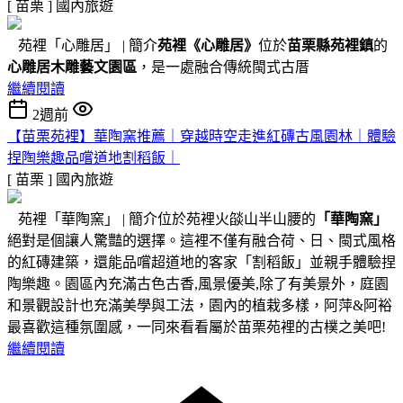
[ 苗栗 ]
國內旅遊
苑裡「心雕居」 | 簡介
苑裡
《心雕居》
位於
苗栗縣苑裡鎮
的
心雕居木雕藝文園區
，是一處融合傳統閩式古厝
繼續閱讀
2週前
【苗栗苑裡】華陶窯推薦｜穿越時空走進紅磚古風園林｜體驗
捏陶樂趣品嚐道地割稻飯｜
[ 苗栗 ]
國內旅遊
苑裡「華陶窯」 | 簡介位於苑裡火燄山半山腰的
「華陶窯」
絕對是個讓人驚豔的選擇。這裡不僅有融合荷、日、閩式風格
的紅磚建築，還能品嚐超道地的客家「割稻飯」並親手體驗捏
陶樂趣。園區內充滿古色古香,風景優美,除了有美景外，庭園
和景觀設計也充滿美學與工法，園內的植栽多樣，阿萍&阿裕
最喜歡這種氛圍感，一同來看看屬於苗栗苑裡的古樸之美吧!
繼續閱讀