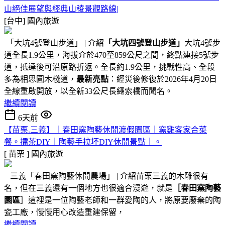
山絕佳展望與經典山稜景觀路線|
[台中]
國內旅遊
「大坑4號登山步道」 | 介紹
「大坑四號登山步道」
大坑4號步
道全長1.9公里，海拔介於470至859公尺之間，終點連接5號步
道，抵達後可沿原路折返。全長約1.9公里，挑戰性高、全段
多為相思圓木棧道，
最新亮點
：經災後修復於2026年4月20日
全線重啟開放，以全新33公尺長繩索橋而聞名。
繼續閱讀
6天前
【苗栗.三義】｜春田窯陶藝休閒渡假園區｜窯雞客家合菜
餐。擂茶DIY｜陶藝手拉坏DIY休閒景點｜。
[ 苗栗 ]
國內旅遊
三義「春田窯陶藝休閒農場」 | 介紹苗栗三義的木雕很有
名，但在三義還有一個地方也很適合漫遊，就是
［春田窯陶藝
園區
］這裡是一位陶藝老師和一群愛陶的人，將原要廢棄的陶
瓷工廠，慢慢用心改造重建保留，
繼續閱讀