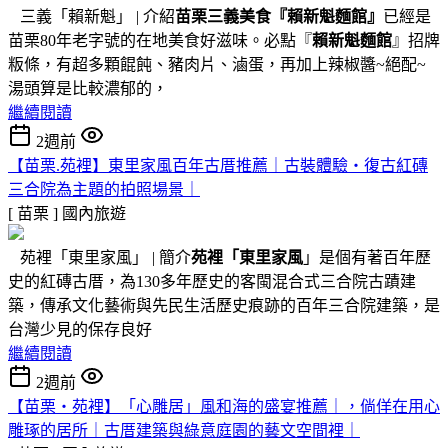
三義「賴新魁」 | 介紹
苗栗三義美食『
賴新魁麵館
』
已經是
苗栗80年老字號的在地美食好滋味。必點『
賴新魁麵館
』招牌
粄條，有超多顆餛飩、豬肉片、滷蛋，再加上辣椒醬~絕配~
湯頭算是比較濃郁的，
繼續閱讀
2週前
【苗栗.苑裡】東里家風百年古厝推薦｜古裝體驗・復古紅磚
三合院為主題的拍照場景｜
[ 苗栗 ]
國內旅遊
苑裡「東里家風」 | 簡介
苑裡「東里家風
」是個有著百年歷
史的紅磚古厝，為130多年歷史的客閩混合式三合院古蹟建
築，傳承文化藝術與先民生活歷史痕跡的百年三合院建築，是
台灣少見的保存良好
繼續閱讀
2週前
【苗栗・苑裡】「心雕居」風和海的盛宴推薦｜，倘佯在用心
雕琢的居所｜古厝建築與綠意庭園的藝文空間裡｜