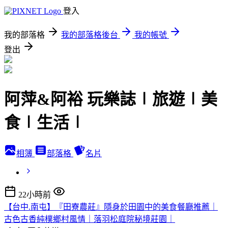
登入
我的部落格
我的部落格後台
我的帳號
登出
阿萍&阿裕 玩樂誌∣旅遊∣美
食∣生活∣
相簿
部落格
名片
22小時前
【台中.南屯】『田寮農莊』隱身於田園中的美食餐廳推薦｜
古色古香純樸鄉村風情｜落羽松庭院秘境莊園｜