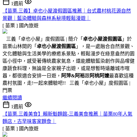
1週前
【苗栗.三義】卓也小屋渡假園區推薦｜台式農村桃花源自然
景觀｜藍染體驗與森林系秘境輕鬆漫遊｜
[ 苗栗 ]
國內旅遊
三義「卓也小屋」度假園區 | 簡介「
卓也小屋渡假園區
」於
苗栗山林間的「
卓也小屋渡假園區
」，是一處融合自然景觀、
文化體驗與生活美學的療癒系景點，輕鬆漫步在綠意盎然的園
區小徑中，感受著傳統農家氣息，還能體驗藍染創作與品嚐健
康蔬食料理，無論是全家親子出遊，或是想暫時遠離城市喧
囂，都很適合安排一日遊，
阿萍&阿裕
跟
阿桃阿嬤
最喜歡這種
農村氛圍，走!一起來體驗吧!! 三義「卓也小屋」度假園區 |
門票
繼續閱讀
1週前
【苗栗.三義美食】賴新魁麵館-三義美食推薦｜苗栗80年人氣
麵店，古早味客家麵食｜
[ 苗栗 ]
國內旅遊