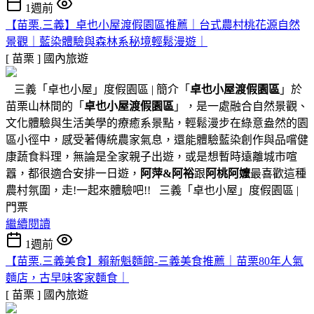
1週前
【苗栗.三義】卓也小屋渡假園區推薦｜台式農村桃花源自然
景觀｜藍染體驗與森林系秘境輕鬆漫遊｜
[ 苗栗 ]
國內旅遊
三義「卓也小屋」度假園區 | 簡介「
卓也小屋渡假園區
」於
苗栗山林間的「
卓也小屋渡假園區
」，是一處融合自然景觀、
文化體驗與生活美學的療癒系景點，輕鬆漫步在綠意盎然的園
區小徑中，感受著傳統農家氣息，還能體驗藍染創作與品嚐健
康蔬食料理，無論是全家親子出遊，或是想暫時遠離城市喧
囂，都很適合安排一日遊，
阿萍&阿裕
跟
阿桃阿嬤
最喜歡這種
農村氛圍，走!一起來體驗吧!! 三義「卓也小屋」度假園區 |
門票
繼續閱讀
1週前
【苗栗.三義美食】賴新魁麵館-三義美食推薦｜苗栗80年人氣
麵店，古早味客家麵食｜
[ 苗栗 ]
國內旅遊