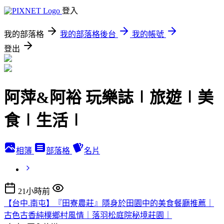
登入
我的部落格
我的部落格後台
我的帳號
登出
阿萍&阿裕 玩樂誌∣旅遊∣美
食∣生活∣
相簿
部落格
名片
21小時前
【台中.南屯】『田寮農莊』隱身於田園中的美食餐廳推薦｜
古色古香純樸鄉村風情｜落羽松庭院秘境莊園｜