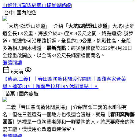
山絕佳展望與經典山稜景觀路線|
[台中]
國內旅遊
「大坑4號登山步道」 | 介紹
「大坑四號登山步道」
大坑4號步
道全長1.9公里，海拔介於470至859公尺之間，終點連接5號步
道，抵達後可沿原路折返。全長約1.9公里，挑戰性高、全段
多為相思圓木棧道，
最新亮點
：經災後修復於2026年4月20日
全線重啟開放，以全新33公尺長繩索橋而聞名。
繼續閱讀
6天前
【苗栗.三義】｜春田窯陶藝休閒渡假園區｜窯雞客家合菜
餐。擂茶DIY｜陶藝手拉坏DIY休閒景點｜。
[ 苗栗 ]
國內旅遊
三義「春田窯陶藝休閒農場」 | 介紹苗栗三義的木雕很有
名，但在三義還有一個地方也很適合漫遊，就是
［春田窯陶藝
園區
］這裡是一位陶藝老師和一群愛陶的人，將原要廢棄的陶
瓷工廠，慢慢用心改造重建保留，
繼續閱讀