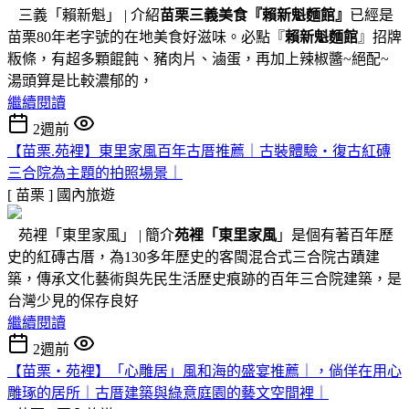
三義「賴新魁」 | 介紹
苗栗三義美食『
賴新魁麵館
』
已經是
苗栗80年老字號的在地美食好滋味。必點『
賴新魁麵館
』招牌
粄條，有超多顆餛飩、豬肉片、滷蛋，再加上辣椒醬~絕配~
湯頭算是比較濃郁的，
繼續閱讀
2週前
【苗栗.苑裡】東里家風百年古厝推薦｜古裝體驗・復古紅磚
三合院為主題的拍照場景｜
[ 苗栗 ]
國內旅遊
苑裡「東里家風」 | 簡介
苑裡「東里家風
」是個有著百年歷
史的紅磚古厝，為130多年歷史的客閩混合式三合院古蹟建
築，傳承文化藝術與先民生活歷史痕跡的百年三合院建築，是
台灣少見的保存良好
繼續閱讀
2週前
【苗栗・苑裡】「心雕居」風和海的盛宴推薦｜，倘佯在用心
雕琢的居所｜古厝建築與綠意庭園的藝文空間裡｜