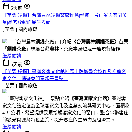
6天前
【苗栗.銅鑼】台灣農林銅鑼茶廠推薦|坐擁一片山景與茶園美
景|品茗放鬆的最佳去處|
[ 苗栗 ]
國內旅遊
「台灣農林銅鑼茶廠」 | 介紹
《台灣農林銅鑼茶廠》
苗栗
「
銅鑼茶廠
」隸屬台灣農林，茶廠本身也是一座現行運作
繼續閱讀
6天前
【苗栗.銅鑼】臺灣客家文化館推薦｜跨域整合協作及推廣客
家文化｜暢遊免門票親子景點｜
[ 苗栗 ]
國內旅遊
「臺灣客家文化館」 | 景點介紹
《臺灣客家文化館》
臺灣客
家文化館定位為全球客家文化及產業交流與研究中心，面積為
4.32公頃，希望提供民眾接觸客家文化的窗口，整合串聯客庄
的觀光資源與特色產業、提升客庄的生命力及經濟力。
繼續閱讀