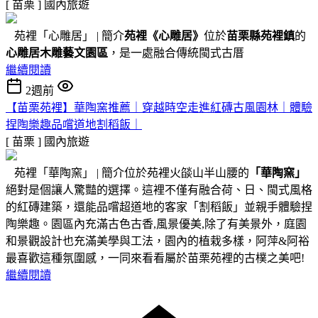
[ 苗栗 ]
國內旅遊
苑裡「心雕居」 | 簡介
苑裡
《心雕居》
位於
苗栗縣苑裡鎮
的
心雕居木雕藝文園區
，是一處融合傳統閩式古厝
繼續閱讀
2週前
【苗栗苑裡】華陶窯推薦｜穿越時空走進紅磚古風園林｜體驗
捏陶樂趣品嚐道地割稻飯｜
[ 苗栗 ]
國內旅遊
苑裡「華陶窯」 | 簡介位於苑裡火燄山半山腰的
「華陶窯」
絕對是個讓人驚豔的選擇。這裡不僅有融合荷、日、閩式風格
的紅磚建築，還能品嚐超道地的客家「割稻飯」並親手體驗捏
陶樂趣。園區內充滿古色古香,風景優美,除了有美景外，庭園
和景觀設計也充滿美學與工法，園內的植栽多樣，阿萍&阿裕
最喜歡這種氛圍感，一同來看看屬於苗栗苑裡的古樸之美吧!
繼續閱讀