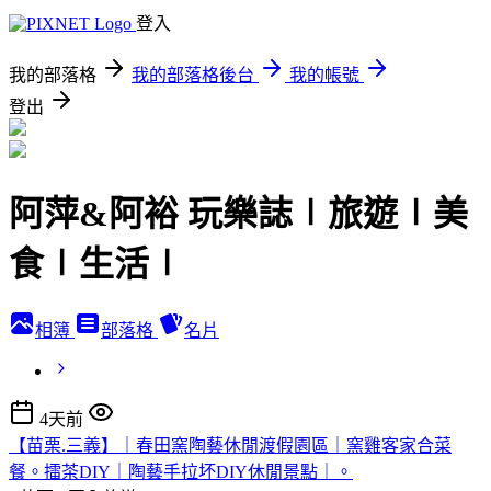
登入
我的部落格
我的部落格後台
我的帳號
登出
阿萍&阿裕 玩樂誌∣旅遊∣美
食∣生活∣
相簿
部落格
名片
4天前
【苗栗.三義】｜春田窯陶藝休閒渡假園區｜窯雞客家合菜
餐。擂茶DIY｜陶藝手拉坏DIY休閒景點｜。