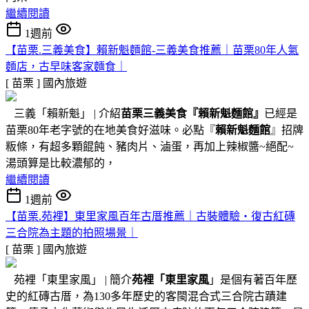
繼續閱讀
1週前
【苗栗.三義美食】賴新魁麵館-三義美食推薦｜苗栗80年人氣
麵店，古早味客家麵食｜
[ 苗栗 ]
國內旅遊
三義「賴新魁」 | 介紹
苗栗三義美食『
賴新魁麵館
』
已經是
苗栗80年老字號的在地美食好滋味。必點『
賴新魁麵館
』招牌
粄條，有超多顆餛飩、豬肉片、滷蛋，再加上辣椒醬~絕配~
湯頭算是比較濃郁的，
繼續閱讀
1週前
【苗栗.苑裡】東里家風百年古厝推薦｜古裝體驗・復古紅磚
三合院為主題的拍照場景｜
[ 苗栗 ]
國內旅遊
苑裡「東里家風」 | 簡介
苑裡「東里家風
」是個有著百年歷
史的紅磚古厝，為130多年歷史的客閩混合式三合院古蹟建