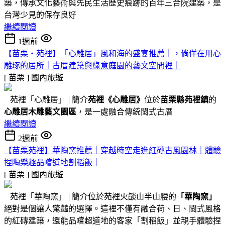
築，傳承文化藝術與先民生活歷史痕跡的百年三合院建築，是
台灣少見的保存良好
繼續閱讀
1週前
【苗栗・苑裡】「心雕居」風和海的盛宴推薦｜，倘佯在用心
雕琢的居所｜古厝建築與綠意庭園的藝文空間裡｜
[ 苗栗 ]
國內旅遊
苑裡「心雕居」 | 簡介
苑裡
《心雕居》
位於
苗栗縣苑裡鎮
的
心雕居木雕藝文園區
，是一處融合傳統閩式古厝
繼續閱讀
2週前
【苗栗苑裡】華陶窯推薦｜穿越時空走進紅磚古風園林｜體驗
捏陶樂趣品嚐道地割稻飯｜
[ 苗栗 ]
國內旅遊
苑裡「華陶窯」 | 簡介位於苑裡火燄山半山腰的
「華陶窯」
絕對是個讓人驚豔的選擇。這裡不僅有融合荷、日、閩式風格
的紅磚建築，還能品嚐超道地的客家「割稻飯」並親手體驗捏