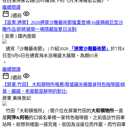
在西濱快速公路(台61線)底下的《月牙灣雕塑公園》，
繼續閱讀
2週前
【苗栗.通霄】2026通霄沙雕藝術節隆重登場|16座精緻巨型沙
雕作品|即將展開一場隱藏版夏日派對|
[ 苗栗 ]
國內旅遊
通宵「沙雕藝術節」 | 介紹2026
「通霄沙雕藝術節」
於7月4
日至9月6日在通霄海水浴場盛大展開，為期65天
。
繼續閱讀
2週前
【屏東.竹田】 大和頓物所推薦|廢墟碾米廠變身特色咖啡館|綠
葉、鐵鏽、老屋都是鮮明的對比|
屏東
美味食記
竹田「大和頓悟所」 | 簡介位在屏東竹田的
大和頓物所
一直
是
阿萍&阿裕
的口袋名單裡一家特色咖啡館，之前造訪竹田車
站時，就想到裡面一探究竟，就因為沒座位而作罷，而竹田車