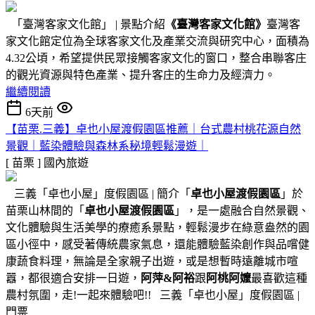
「臺灣客家文化館」 | 景點介紹
《臺灣客家文化館》
臺灣客
家文化館定位為全球客家文化及產業交流與研究中心，面積為
4.32公頃，希望提供民眾接觸客家文化的窗口，整合串聯客庄
的觀光資源與特色產業、提升客庄的生命力及經濟力。
繼續閱讀
6天前
【苗栗.三義】卓也小屋渡假園區推薦｜台式農村桃花源自然
景觀｜藍染體驗與森林系秘境輕鬆漫遊｜
[ 苗栗 ]
國內旅遊
三義「卓也小屋」度假園區 | 簡介「
卓也小屋渡假園區
」於
苗栗山林間的「
卓也小屋渡假園區
」，是一處融合自然景觀、
文化體驗與生活美學的療癒系景點，輕鬆漫步在綠意盎然的園
區小徑中，感受著傳統農家氣息，還能體驗藍染創作與品嚐健
康蔬食料理，無論是全家親子出遊，或是想暫時遠離城市喧
囂，都很適合安排一日遊，
阿萍&阿裕
跟
阿桃阿嬤
最喜歡這種
農村氛圍，走!一起來體驗吧!! 三義「卓也小屋」度假園區 |
門票