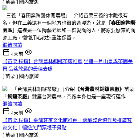
[ 苗栗 ]
國內旅遊
三義「春田窯陶藝休閒農場」 | 介紹苗栗三義的木雕很有
名，但在三義還有一個地方也很適合漫遊，就是
［春田窯陶藝
園區
］這裡是一位陶藝老師和一群愛陶的人，將原要廢棄的陶
瓷工廠，慢慢用心改造重建保留，
繼續閱讀
4天前
【苗栗.銅鑼】台灣農林銅鑼茶廠推薦|坐擁一片山景與茶園美
景|品茗放鬆的最佳去處|
[ 苗栗 ]
國內旅遊
「台灣農林銅鑼茶廠」 | 介紹
《台灣農林銅鑼茶廠》
苗栗
「
銅鑼茶廠
」隸屬台灣農林，茶廠本身也是一座現行運作
繼續閱讀
4天前
【苗栗.銅鑼】臺灣客家文化館推薦｜跨域整合協作及推廣客
家文化｜暢遊免門票親子景點｜
[ 苗栗 ]
國內旅遊