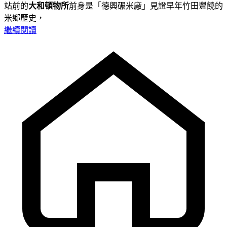
站前的
大和頓物所
前身是「德興碾米廠」見證早年竹田豐饒的
米鄉歷史，
繼續閱讀