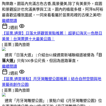
陶樂趣。園區內充滿古色古香,風景優美,除了有美景外，庭園
和景觀設計也充滿美學與工法，園內的植栽多樣，阿萍&阿裕
最喜歡這種氛圍感，一同來看看屬於苗栗苑裡的古樸之美吧!
繼續閱讀
2週前
【苗栗.通霄】日落大道觀賞景點推薦｜ 超夢幻海天一色懸日
美景｜台灣票選十大最美公路｜
[ 苗栗 ]
國內旅遊
通宵「日落大道」 | 介紹台61線通霄新埔聯絡道被譽為
「日
落大道」
只有500多公尺長，但因為道路筆直，
繼續閱讀
2週前
【苗栗.通霄景點】月牙灣雕塑公園推薦〡結合自然空間與地
景藝術創作公園|
[ 苗栗 ]
國內旅遊
通宵「月牙灣雕塑公園」 | 景點介紹《月牙灣雕塑公園》位