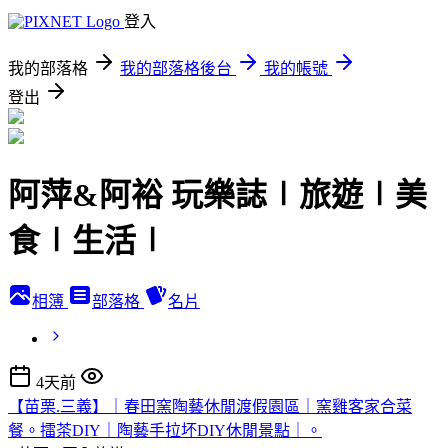
登入
我的部落格
我的部落格後台
我的帳號
登出
阿萍&阿裕 玩樂誌∣旅遊∣美
食∣生活∣
相簿
部落格
名片
4天前
【苗栗.三義】｜春田窯陶藝休閒渡假園區｜窯雞客家合菜
餐。擂茶DIY｜陶藝手拉坏DIY休閒景點｜。