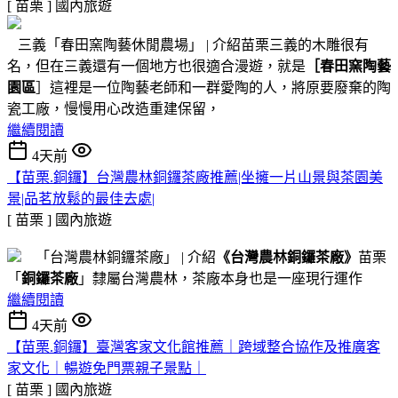
[ 苗栗 ]
國內旅遊
三義「春田窯陶藝休閒農場」 | 介紹苗栗三義的木雕很有
名，但在三義還有一個地方也很適合漫遊，就是
［春田窯陶藝
園區
］這裡是一位陶藝老師和一群愛陶的人，將原要廢棄的陶
瓷工廠，慢慢用心改造重建保留，
繼續閱讀
4天前
【苗栗.銅鑼】台灣農林銅鑼茶廠推薦|坐擁一片山景與茶園美
景|品茗放鬆的最佳去處|
[ 苗栗 ]
國內旅遊
「台灣農林銅鑼茶廠」 | 介紹
《台灣農林銅鑼茶廠》
苗栗
「
銅鑼茶廠
」隸屬台灣農林，茶廠本身也是一座現行運作
繼續閱讀
4天前
【苗栗.銅鑼】臺灣客家文化館推薦｜跨域整合協作及推廣客
家文化｜暢遊免門票親子景點｜
[ 苗栗 ]
國內旅遊