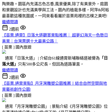
陶樂趣。園區內充滿古色古香,風景優美,除了有美景外，庭園
和景觀設計也充滿美學與工法，園內的植栽多樣，阿萍&阿裕
最喜歡這種氛圍感，一同來看看屬於苗栗苑裡的古樸之美吧!
繼續閱讀
2週前
【苗栗.通霄】日落大道觀賞景點推薦｜ 超夢幻海天一色懸日
美景｜台灣票選十大最美公路｜
[ 苗栗 ]
國內旅遊
通宵「日落大道」 | 介紹台61線通霄新埔聯絡道被譽為
「日
落大道」
只有500多公尺長，但因為道路筆直，
繼續閱讀
2週前
【苗栗.通霄景點】月牙灣雕塑公園推薦〡結合自然空間與地
景藝術創作公園|
[ 苗栗 ]
國內旅遊
通宵「月牙灣雕塑公園」 | 景點介紹《月牙灣雕塑公園》位