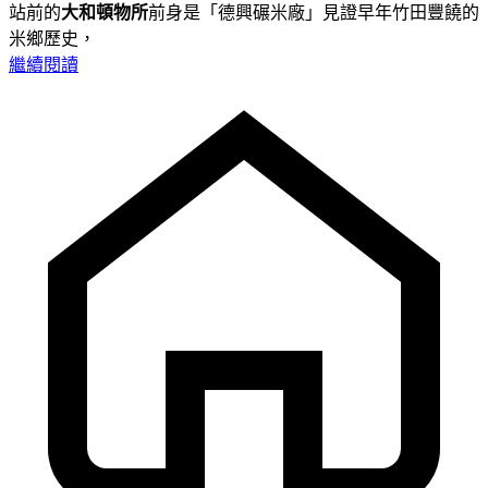
站前的
大和頓物所
前身是「德興碾米廠」見證早年竹田豐饒的
米鄉歷史，
繼續閱讀