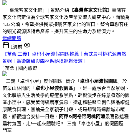
「臺灣客家文化館」 | 景點介紹
《臺灣客家文化館》
臺灣客
家文化館定位為全球客家文化及產業交流與研究中心，面積為
4.32公頃，希望提供民眾接觸客家文化的窗口，整合串聯客庄
的觀光資源與特色產業、提升客庄的生命力及經濟力。
繼續閱讀
1週前
【苗栗.三義】卓也小屋渡假園區推薦｜台式農村桃花源自然
景觀｜藍染體驗與森林系秘境輕鬆漫遊｜
[ 苗栗 ]
國內旅遊
三義「卓也小屋」度假園區 | 簡介「
卓也小屋渡假園區
」於
苗栗山林間的「
卓也小屋渡假園區
」，是一處融合自然景觀、
文化體驗與生活美學的療癒系景點，輕鬆漫步在綠意盎然的園
區小徑中，感受著傳統農家氣息，還能體驗藍染創作與品嚐健
康蔬食料理，無論是全家親子出遊，或是想暫時遠離城市喧
囂，都很適合安排一日遊，
阿萍&阿裕
跟
阿桃阿嬤
最喜歡這種
農村氛圍，走!一起來體驗吧!! 三義「卓也小屋」度假園區 |
門票