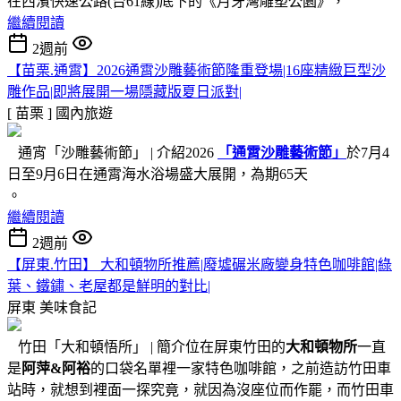
在西濱快速公路(台61線)底下的《月牙灣雕塑公園》，
繼續閱讀
2週前
【苗栗.通霄】2026通霄沙雕藝術節隆重登場|16座精緻巨型沙
雕作品|即將展開一場隱藏版夏日派對|
[ 苗栗 ]
國內旅遊
通宵「沙雕藝術節」 | 介紹2026
「通霄沙雕藝術節」
於7月4
日至9月6日在通霄海水浴場盛大展開，為期65天
。
繼續閱讀
2週前
【屏東.竹田】 大和頓物所推薦|廢墟碾米廠變身特色咖啡館|綠
葉、鐵鏽、老屋都是鮮明的對比|
屏東
美味食記
竹田「大和頓悟所」 | 簡介位在屏東竹田的
大和頓物所
一直
是
阿萍&阿裕
的口袋名單裡一家特色咖啡館，之前造訪竹田車
站時，就想到裡面一探究竟，就因為沒座位而作罷，而竹田車