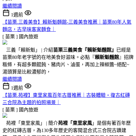
繼續閱讀
1週前
【苗栗.三義美食】賴新魁麵館-三義美食推薦｜苗栗80年人氣
麵店，古早味客家麵食｜
[ 苗栗 ]
國內旅遊
三義「賴新魁」 | 介紹
苗栗三義美食『
賴新魁麵館
』
已經是
苗栗80年老字號的在地美食好滋味。必點『
賴新魁麵館
』招牌
粄條，有超多顆餛飩、豬肉片、滷蛋，再加上辣椒醬~絕配~
湯頭算是比較濃郁的，
繼續閱讀
1週前
【苗栗.苑裡】東里家風百年古厝推薦｜古裝體驗・復古紅磚
三合院為主題的拍照場景｜
[ 苗栗 ]
國內旅遊
苑裡「東里家風」 | 簡介
苑裡「東里家風
」是個有著百年歷
史的紅磚古厝，為130多年歷史的客閩混合式三合院古蹟建