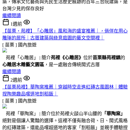
築，傳承文化藝術與先民生活歷史痕跡的百年三合院建築，是
台灣少見的保存良好
繼續閱讀
1週前
【苗栗・苑裡】「心雕居」風和海的盛宴推薦｜，倘佯在用心
雕琢的居所｜古厝建築與綠意庭園的藝文空間裡｜
[ 苗栗 ]
國內旅遊
苑裡「心雕居」 | 簡介
苑裡
《心雕居》
位於
苗栗縣苑裡鎮
的
心雕居木雕藝文園區
，是一處融合傳統閩式古厝
繼續閱讀
2週前
【苗栗苑裡】華陶窯推薦｜穿越時空走進紅磚古風園林｜體驗
捏陶樂趣品嚐道地割稻飯｜
[ 苗栗 ]
國內旅遊
苑裡「華陶窯」 | 簡介位於苑裡火燄山半山腰的
「華陶窯」
絕對是個讓人驚豔的選擇。這裡不僅有融合荷、日、閩式風格
的紅磚建築，還能品嚐超道地的客家「割稻飯」並親手體驗捏