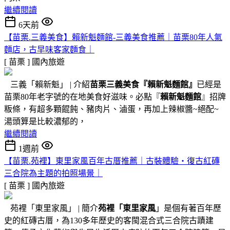
繼續閱讀
6天前
【苗栗.三義美食】賴新魁麵館-三義美食推薦｜苗栗80年人氣
麵店，古早味客家麵食｜
[ 苗栗 ]
國內旅遊
三義「賴新魁」 | 介紹
苗栗三義美食『
賴新魁麵館
』
已經是
苗栗80年老字號的在地美食好滋味。必點『
賴新魁麵館
』招牌
粄條，有超多顆餛飩、豬肉片、滷蛋，再加上辣椒醬~絕配~
湯頭算是比較濃郁的，
繼續閱讀
1週前
【苗栗.苑裡】東里家風百年古厝推薦｜古裝體驗・復古紅磚
三合院為主題的拍照場景｜
[ 苗栗 ]
國內旅遊
苑裡「東里家風」 | 簡介
苑裡「東里家風
」是個有著百年歷
史的紅磚古厝，為130多年歷史的客閩混合式三合院古蹟建