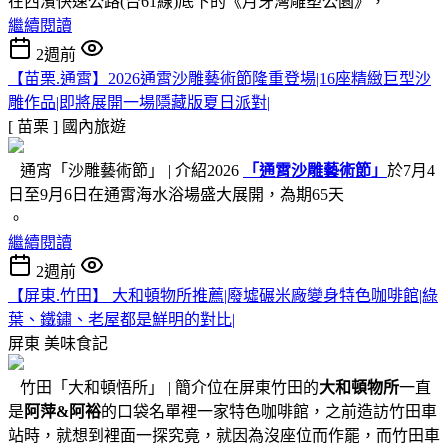
在西濱快速公路(台61線)底下的《月牙灣雕塑公園》，
繼續閱讀
2週前
【苗栗.通霄】2026通霄沙雕藝術節隆重登場|16座精緻巨型沙
雕作品|即將展開一場隱藏版夏日派對|
[ 苗栗 ]
國內旅遊
通宵「沙雕藝術節」 | 介紹2026
「通霄沙雕藝術節」
於7月4
日至9月6日在通霄海水浴場盛大展開，為期65天
。
繼續閱讀
2週前
【屏東.竹田】 大和頓物所推薦|廢墟碾米廠變身特色咖啡館|綠
葉、鐵鏽、老屋都是鮮明的對比|
屏東
美味食記
竹田「大和頓悟所」 | 簡介位在屏東竹田的
大和頓物所
一直
是
阿萍&阿裕
的口袋名單裡一家特色咖啡館，之前造訪竹田車
站時，就想到裡面一探究竟，就因為沒座位而作罷，而竹田車