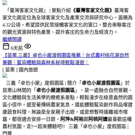
「臺灣客家文化館」 | 景點介紹
《臺灣客家文化館》
臺灣客
家文化館定位為全球客家文化及產業交流與研究中心，面積為
4.32公頃，希望提供民眾接觸客家文化的窗口，整合串聯客庄
的觀光資源與特色產業、提升客庄的生命力及經濟力。
繼續閱讀
6天前
【苗栗.三義】卓也小屋渡假園區推薦｜台式農村桃花源自然
景觀｜藍染體驗與森林系秘境輕鬆漫遊｜
[ 苗栗 ]
國內旅遊
三義「卓也小屋」度假園區 | 簡介「
卓也小屋渡假園區
」於
苗栗山林間的「
卓也小屋渡假園區
」，是一處融合自然景觀、
文化體驗與生活美學的療癒系景點，輕鬆漫步在綠意盎然的園
區小徑中，感受著傳統農家氣息，還能體驗藍染創作與品嚐健
康蔬食料理，無論是全家親子出遊，或是想暫時遠離城市喧
囂，都很適合安排一日遊，
阿萍&阿裕
跟
阿桃阿嬤
最喜歡這種
農村氛圍，走!一起來體驗吧!! 三義「卓也小屋」度假園區 |
門票