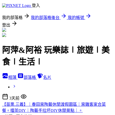
登入
我的部落格
我的部落格後台
我的帳號
登出
阿萍&阿裕 玩樂誌∣旅遊∣美
食∣生活∣
相簿
部落格
名片
3天前
【苗栗.三義】｜春田窯陶藝休閒渡假園區｜窯雞客家合菜
餐。擂茶DIY｜陶藝手拉坏DIY休閒景點｜。