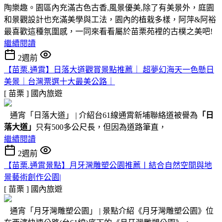
陶樂趣。園區內充滿古色古香,風景優美,除了有美景外，庭園
和景觀設計也充滿美學與工法，園內的植栽多樣，阿萍&阿裕
最喜歡這種氛圍感，一同來看看屬於苗栗苑裡的古樸之美吧!
繼續閱讀
2週前
【苗栗.通霄】日落大道觀賞景點推薦｜ 超夢幻海天一色懸日
美景｜台灣票選十大最美公路｜
[ 苗栗 ]
國內旅遊
通宵「日落大道」 | 介紹台61線通霄新埔聯絡道被譽為
「日
落大道」
只有500多公尺長，但因為道路筆直，
繼續閱讀
2週前
【苗栗.通霄景點】月牙灣雕塑公園推薦〡結合自然空間與地
景藝術創作公園|
[ 苗栗 ]
國內旅遊
通宵「月牙灣雕塑公園」 | 景點介紹《月牙灣雕塑公園》位