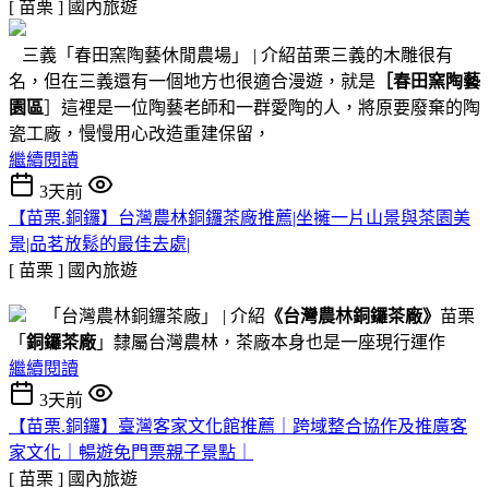
[ 苗栗 ]
國內旅遊
三義「春田窯陶藝休閒農場」 | 介紹苗栗三義的木雕很有
名，但在三義還有一個地方也很適合漫遊，就是
［春田窯陶藝
園區
］這裡是一位陶藝老師和一群愛陶的人，將原要廢棄的陶
瓷工廠，慢慢用心改造重建保留，
繼續閱讀
3天前
【苗栗.銅鑼】台灣農林銅鑼茶廠推薦|坐擁一片山景與茶園美
景|品茗放鬆的最佳去處|
[ 苗栗 ]
國內旅遊
「台灣農林銅鑼茶廠」 | 介紹
《台灣農林銅鑼茶廠》
苗栗
「
銅鑼茶廠
」隸屬台灣農林，茶廠本身也是一座現行運作
繼續閱讀
3天前
【苗栗.銅鑼】臺灣客家文化館推薦｜跨域整合協作及推廣客
家文化｜暢遊免門票親子景點｜
[ 苗栗 ]
國內旅遊