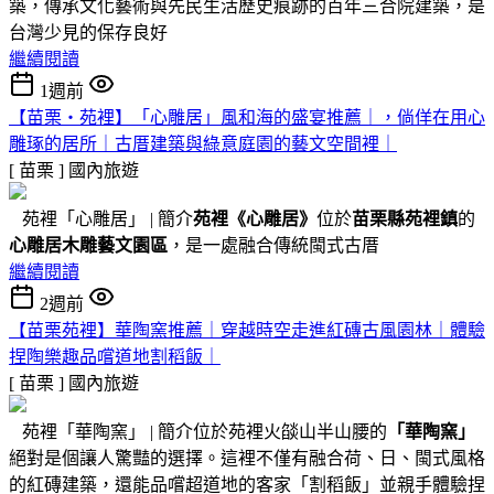
築，傳承文化藝術與先民生活歷史痕跡的百年三合院建築，是
台灣少見的保存良好
繼續閱讀
1週前
【苗栗・苑裡】「心雕居」風和海的盛宴推薦｜，倘佯在用心
雕琢的居所｜古厝建築與綠意庭園的藝文空間裡｜
[ 苗栗 ]
國內旅遊
苑裡「心雕居」 | 簡介
苑裡
《心雕居》
位於
苗栗縣苑裡鎮
的
心雕居木雕藝文園區
，是一處融合傳統閩式古厝
繼續閱讀
2週前
【苗栗苑裡】華陶窯推薦｜穿越時空走進紅磚古風園林｜體驗
捏陶樂趣品嚐道地割稻飯｜
[ 苗栗 ]
國內旅遊
苑裡「華陶窯」 | 簡介位於苑裡火燄山半山腰的
「華陶窯」
絕對是個讓人驚豔的選擇。這裡不僅有融合荷、日、閩式風格
的紅磚建築，還能品嚐超道地的客家「割稻飯」並親手體驗捏