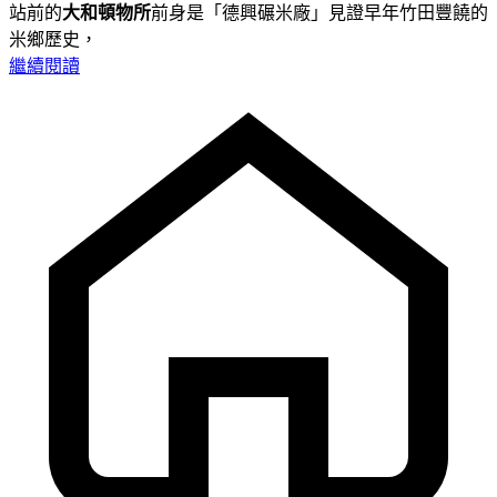
站前的
大和頓物所
前身是「德興碾米廠」見證早年竹田豐饒的
米鄉歷史，
繼續閱讀