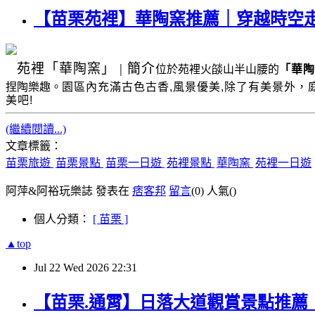
【苗栗苑裡】華陶窯推薦｜穿越時空
苑裡
「華陶窯」
|
簡介
位於苑裡火燄山半山腰的
「華陶
捏陶樂趣。
園區內充滿古色古香
,
風景優美
,
除了有美景外，
美吧!
(繼續閱讀...)
文章標籤：
苗栗旅遊
苗栗景點
苗栗一日遊
苑裡景點
華陶窯
苑裡一日遊
阿萍&阿裕玩樂誌 發表在
痞客邦
留言
(0)
人氣(
)
個人分類：
[ 苗栗 ]
▲top
Jul
22
Wed
2026
22:31
【苗栗.通霄】日落大道觀賞景點推薦