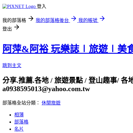
登入
我的部落格
我的部落格後台
我的帳號
登出
阿萍&阿裕 玩樂誌∣旅遊∣美
跳到主文
分享.推薦.各地 / 旅遊景點 / 登山趣事/ 
a0938595013@yahoo.com.tw
部落格全站分類：
休閒旅遊
相簿
部落格
名片