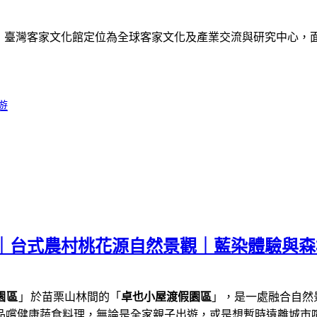
》
臺灣客家文化館定位為全球客家文化及產業交流與研究中心，
遊
薦｜台式農村桃花源自然景觀｜藍染體驗與
園區
」
於苗栗山林間的「
卓也小屋渡假園區
」，是一處融合自然
品嚐健康蔬食料理，
無論是全家親子出遊，或是想暫時遠離城市