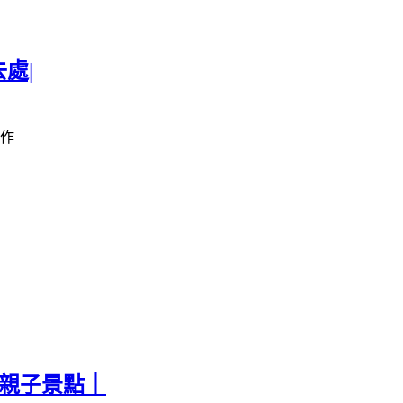
處|
作
票親子景點｜