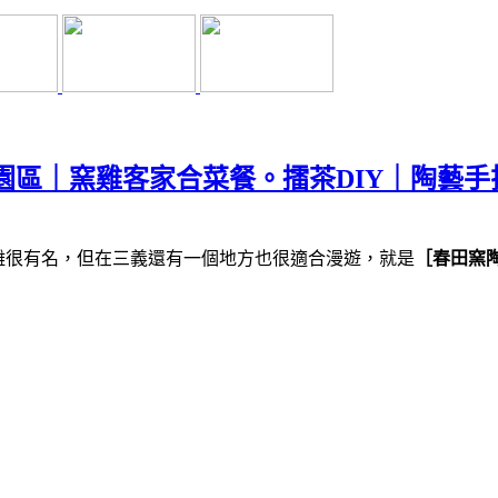
園區｜窯雞客家合菜餐。擂茶DIY｜陶藝手
雕很有名，但在三義還有一個地方也很適合漫遊，就是
［春田窯