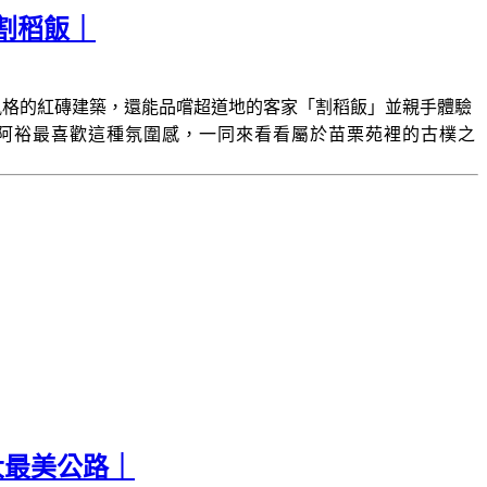
割稻飯｜
風格的紅磚建築，還能品嚐超道地的客家「割稻飯」並親手體驗
阿裕最喜歡這種氛圍感，一同來看看屬於苗栗苑裡的古樸之
大最美公路｜