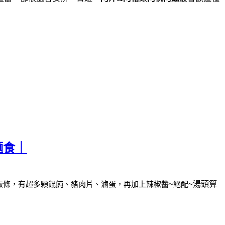
麵食｜
粄條，
有超多顆餛飩、豬肉片、滷蛋，再加上辣椒醬~絕配~
湯頭算