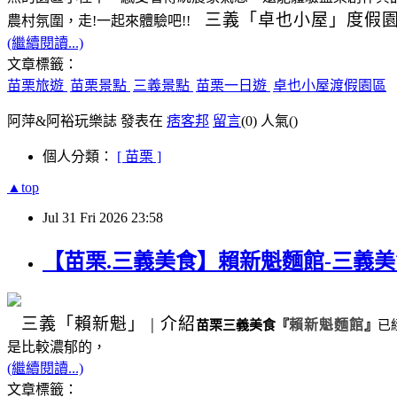
三義
「卓也小屋」度假
農村氛圍，走!一起來體驗吧!!
(繼續閱讀...)
文章標籤：
苗栗旅遊
苗栗景點
三義景點
苗栗一日遊
卓也小屋渡假園區
阿萍&阿裕玩樂誌 發表在
痞客邦
留言
(0)
人氣(
)
個人分類：
[ 苗栗 ]
▲top
Jul
31
Fri
2026
23:58
【苗栗.三義美食】賴新魁麵館-三義
三義
「賴新魁」
|
介紹
苗栗三義美食
『
賴新魁麵館
』
已
是比較濃郁的，
(繼續閱讀...)
文章標籤：