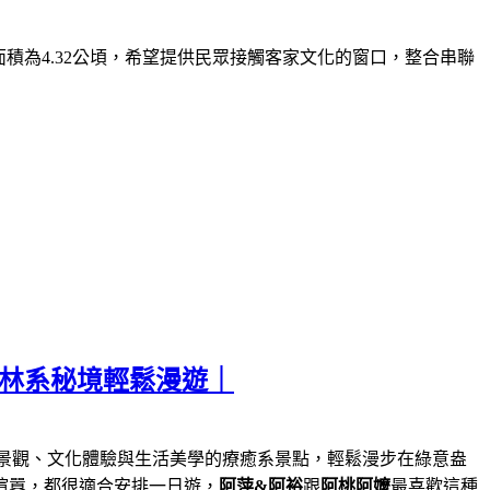
面積為
4.32
公頃，希望提供民眾接觸客家文化的窗口，整合串聯
森林系秘境輕鬆漫遊｜
景觀、文化體驗與生活美學的療癒系景點，輕鬆漫步在綠意盎
喧囂，都很適合安排一日遊，
阿萍&阿裕
跟
阿桃阿嬤
最喜歡這種