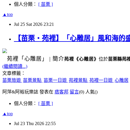
個人分類：
[ 苗栗 ]
▲top
Jul
25
Sat
2026
23:21
【苗栗・苑裡】「心雕居」風和海的
苑裡
「心雕居」
|
簡介
苑裡
《
心雕居
》
位於
苗栗縣苑
(繼續閱讀...)
文章標籤：
苗栗旅遊
苗栗景點
苗栗一日遊
苑裡景點
苑裡一日遊
心雕居
阿萍&阿裕玩樂誌 發表在
痞客邦
留言
(0)
人氣(
)
個人分類：
[ 苗栗 ]
▲top
Jul
23
Thu
2026
22:55