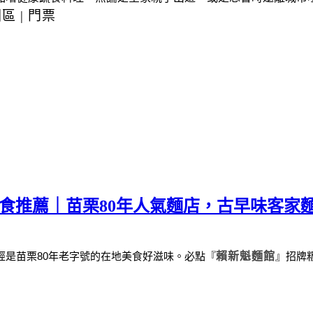
園區
|
門票
美食推薦｜苗栗80年人氣麵店，古早味客家
經是苗栗
80
年老字號的在地美食好滋味。
必點
『
賴新魁麵館
』
招牌