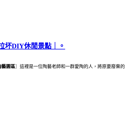
拉坏DIY休閒景點｜。
陶藝園區
］
這裡是一位陶藝老師和一群愛陶的人，將原要廢棄的