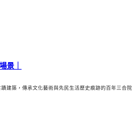
場景｜
古蹟建築，傳承文化藝術與先民生活歷史痕跡的
百年三合院