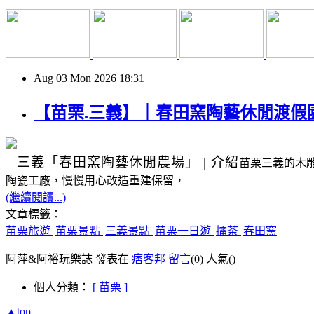
Aug
03
Mon
2026
18:31
【苗栗.三義】｜春田窯陶藝休閒渡假
三義
「春田窯陶藝休閒農場」
|
介紹
苗栗三義的木
陶瓷工廠，慢慢用心改造重建保留，
(繼續閱讀...)
文章標籤：
苗栗旅遊
苗栗景點
三義景點
苗栗一日遊
擂茶
春田窯
阿萍&阿裕玩樂誌 發表在
痞客邦
留言
(0)
人氣(
)
個人分類：
[ 苗栗 ]
▲top