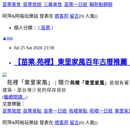
苗栗美食
苗栗旅遊
三義美食
苗栗一日遊
賴新魁麵館
阿萍&阿裕玩樂誌 發表在
痞客邦
留言
(0)
人氣(
)
個人分類：
[ 苗栗 ]
▲top
Jul
25
Sat
2026
23:58
【苗栗.苑裡】東里家風百年古厝推
苑裡
「東里家風」
|
簡介
苑裡「東里家風
」
是個有著
建築，是台灣少見的保存良好
(繼續閱讀...)
文章標籤：
苗栗旅遊
苗栗景點
苗栗一日遊
苑裡景點
苑裡一日遊
東里家
阿萍&阿裕玩樂誌 發表在
痞客邦
留言
(0)
人氣(
)