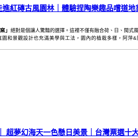
走進紅磚古風園林｜體驗捏陶樂趣品嚐道地
窯」
絕對是個讓人驚豔的選擇。這裡不僅有融合荷、日、閩式
庭園和景觀設計也充滿美學與工法，園內的植栽多樣，阿萍&
｜ 超夢幻海天一色懸日美景｜台灣票選十