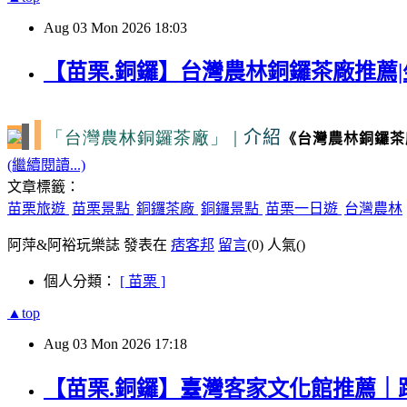
Aug
03
Mon
2026
18:03
【苗栗.銅鑼】台灣農林銅鑼茶廠推薦|
「台灣農林銅鑼茶廠」
|
介紹
《台灣農林銅鑼茶
(繼續閱讀...)
文章標籤：
苗栗旅遊
苗栗景點
銅鑼茶廠
銅鑼景點
苗栗一日遊
台灣農林
阿萍&阿裕玩樂誌 發表在
痞客邦
留言
(0)
人氣(
)
個人分類：
[ 苗栗 ]
▲top
Aug
03
Mon
2026
17:18
【苗栗.銅鑼】臺灣客家文化館推薦