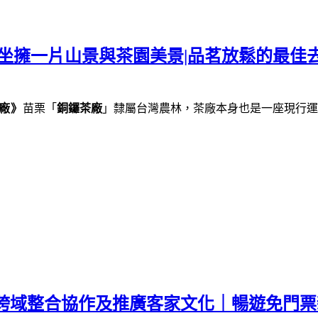
坐擁一片山景與茶園美景|品茗放鬆的最佳去
廠》
苗栗「
銅鑼茶廠
」隸屬台灣農林，茶廠本身也是一座現行運
｜跨域整合協作及推廣客家文化｜暢遊免門