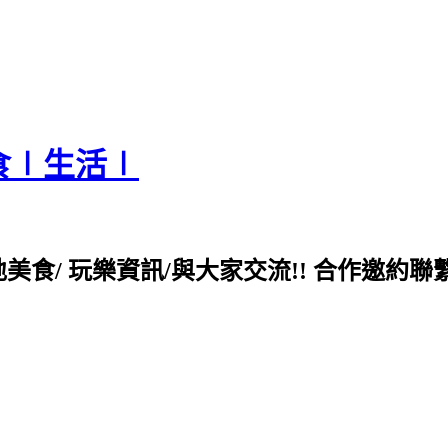
食∣生活∣
各地美食/ 玩樂資訊/與大家交流!! 合作邀約聯繫