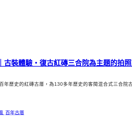
薦｜古裝體驗・復古紅磚三合院為主題的拍照
百年歷史的紅磚古厝，為
130
多年歷史的客閩混合式三合院
風
百年古厝