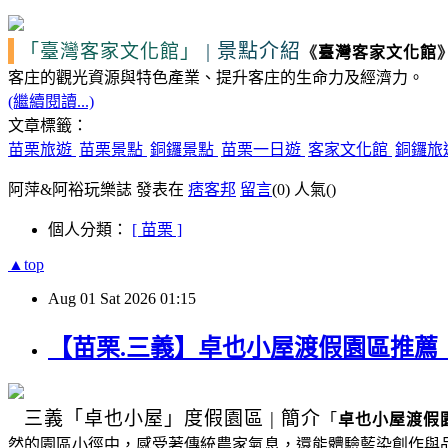
|
景點介紹
「臺灣客家文化館」
《
臺灣客家文化館
客庄的觀光資源
與特色產業、提升客庄的生命力及經濟力。
(繼續閱讀...)
文章標籤：
苗栗旅遊
苗栗景點
銅鑼景點
苗栗一日遊
客家文化館
銅鑼旅
阿萍&阿裕玩樂誌 發表在
痞客邦
留言
(0)
人氣(
)
個人分類：
[ 苗栗 ]
▲top
Aug
01
Sat
2026
01:15
【苗栗.三義】卓也小屋渡假園區推
三義
「卓也小屋」度假園區
|
簡介
「
卓也小屋渡假
然的園區小徑中，感受著傳統農家氣息，還能體驗藍染創作與