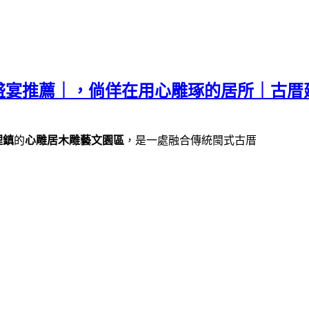
盛宴推薦｜，倘佯在用心雕琢的居所｜古厝
裡鎮
的
心雕居木雕藝文園區
，是一處融合傳統閩式古厝