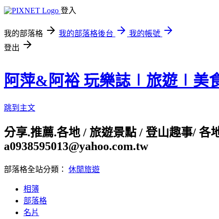
登入
我的部落格
我的部落格後台
我的帳號
登出
阿萍&阿裕 玩樂誌∣旅遊∣美
跳到主文
分享.推薦.各地 / 旅遊景點 / 登山趣事/ 
a0938595013@yahoo.com.tw
部落格全站分類：
休閒旅遊
相簿
部落格
名片