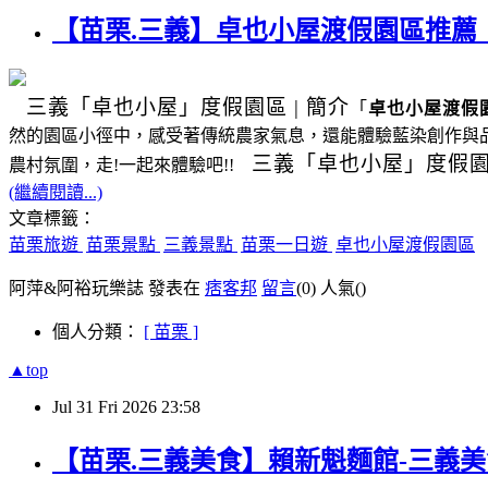
【苗栗.三義】卓也小屋渡假園區推
三義
「卓也小屋」度假園區
|
簡介
「
卓也小屋渡假
然的園區小徑中，感受著傳統農家氣息，還能體驗藍染創作與
三義
「卓也小屋」度假
農村氛圍，走!一起來體驗吧!!
(繼續閱讀...)
文章標籤：
苗栗旅遊
苗栗景點
三義景點
苗栗一日遊
卓也小屋渡假園區
阿萍&阿裕玩樂誌 發表在
痞客邦
留言
(0)
人氣(
)
個人分類：
[ 苗栗 ]
▲top
Jul
31
Fri
2026
23:58
【苗栗.三義美食】賴新魁麵館-三義