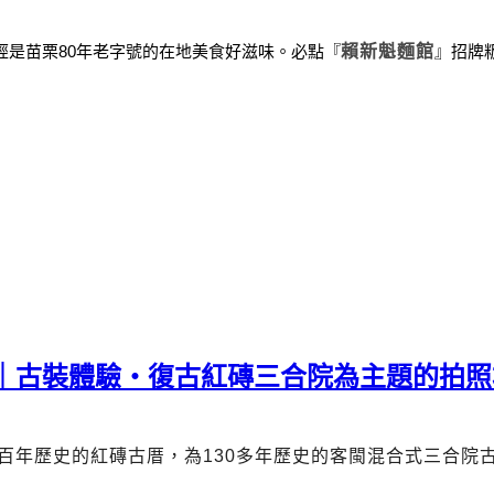
經是苗栗
80
年老字號的在地美食好滋味。
必點
『
賴新魁麵館
』
招牌
薦｜古裝體驗・復古紅磚三合院為主題的拍照
百年歷史的紅磚古厝，為
130
多年歷史的客閩混合式三合院