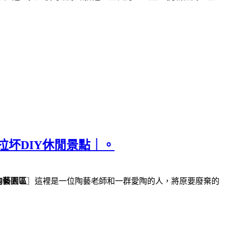
拉坏DIY休閒景點｜。
陶藝園區
］
這裡是一位陶藝老師和一群愛陶的人，將原要廢棄的