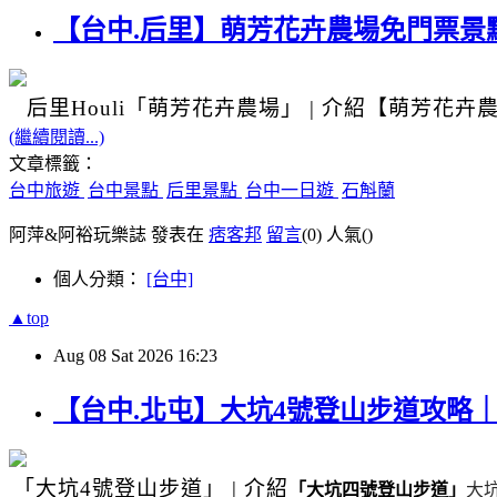
【台中.后里】萌芳花卉農場免門票景點
后里Houli
「萌芳花卉農場」
|
介紹
【萌芳花卉
(繼續閱讀...)
文章標籤：
台中旅遊
台中景點
后里景點
台中一日遊
石斛蘭
阿萍&阿裕玩樂誌 發表在
痞客邦
留言
(0)
人氣(
)
個人分類：
[台中]
▲top
Aug
08
Sat
2026
16:23
【台中.北屯】大坑4號登山步道攻略
「大坑4號登山步道」
|
介紹
「大坑四號登山步道」
大