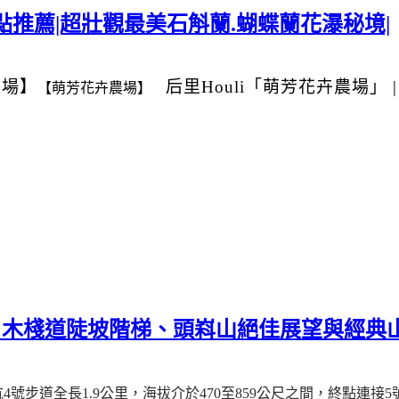
推薦|超壯觀最美石斛蘭.蝴蝶蘭花瀑秘境|
農場】
后里Houli
「萌芳花卉農場」
【萌芳花卉農場】
｜木棧道陡坡階梯、頭嵙山絕佳展望與經典山
坑
4
號步道全長
1.9
公里，海拔介於
470
至
859
公尺之間，
終點連接
5