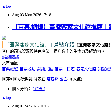
▲top
Aug
03
Mon
2026
17:18
【苗栗.銅鑼】臺灣客家文化館推薦
|
景點介紹
「臺灣客家文化館」
《
臺灣客家文化館
客庄的觀光資源
與特色產業、提升客庄的生命力及經濟力。
(繼續閱讀...)
文章標籤：
苗栗旅遊
苗栗景點
銅鑼景點
苗栗一日遊
客家文化館
銅鑼旅
阿萍&阿裕玩樂誌 發表在
痞客邦
留言
(0)
人氣(
)
個人分類：
[ 苗栗 ]
▲top
Aug
01
Sat
2026
01:15