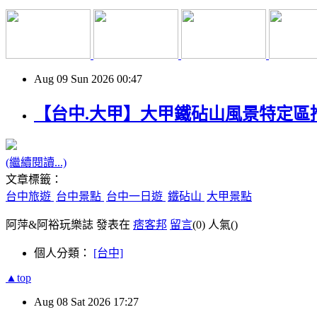
Aug
09
Sun
2026
00:47
【台中.大甲】大甲鐵砧山風景特定區推
(繼續閱讀...)
文章標籤：
台中旅遊
台中景點
台中一日遊
鐵砧山
大甲景點
阿萍&阿裕玩樂誌 發表在
痞客邦
留言
(0)
人氣(
)
個人分類：
[台中]
▲top
Aug
08
Sat
2026
17:27