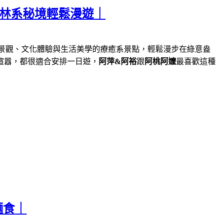
森林系秘境輕鬆漫遊｜
景觀、文化體驗與生活美學的療癒系景點，輕鬆漫步在綠意盎
喧囂，都很適合安排一日遊，
阿萍&阿裕
跟
阿桃阿嬤
最喜歡這種
麵食｜