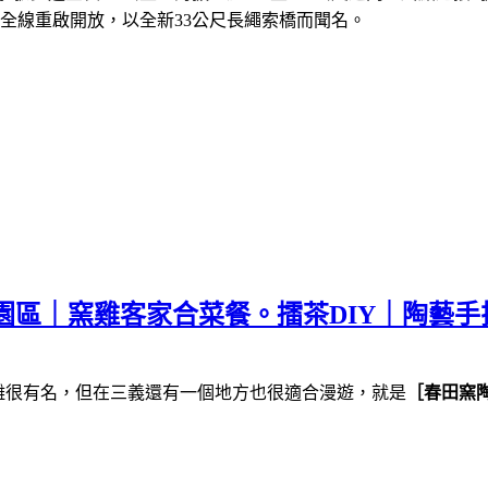
全線重啟開放，
以全新
33
公尺長繩索橋而聞名。
園區｜窯雞客家合菜餐。擂茶DIY｜陶藝手
雕很有名，但在三義還有一個地方也很適合漫遊，就是
［春田窯