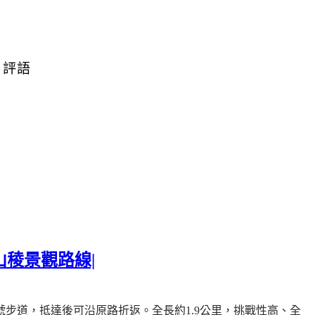
|
評語
稜景觀路線|
號步道，抵達後可沿原路折返。
全長約
1.9
公里，挑戰性高、全