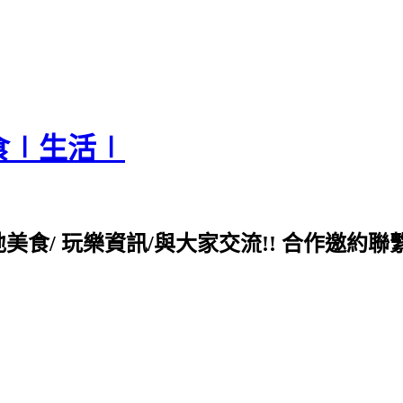
食∣生活∣
各地美食/ 玩樂資訊/與大家交流!! 合作邀約聯繫