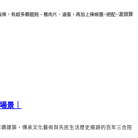
粄條，
有超多顆餛飩、豬肉片、滷蛋，再加上辣椒醬~絕配~
湯頭算
場景｜
古蹟建築，傳承文化藝術與先民生活歷史痕跡的
百年三合院