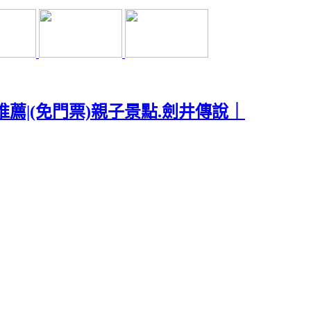
薦|(免門票)親子景點.劍井傳說｜