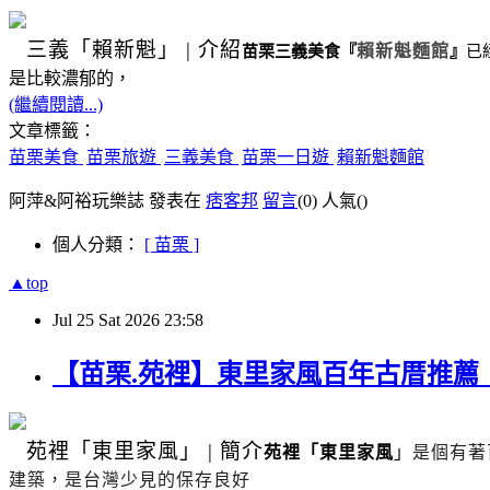
三義
「賴新魁」
|
介紹
苗栗三義美食
『
賴新魁麵館
』
已
是比較濃郁的，
(繼續閱讀...)
文章標籤：
苗栗美食
苗栗旅遊
三義美食
苗栗一日遊
賴新魁麵館
阿萍&阿裕玩樂誌 發表在
痞客邦
留言
(0)
人氣(
)
個人分類：
[ 苗栗 ]
▲top
Jul
25
Sat
2026
23:58
【苗栗.苑裡】東里家風百年古厝推
苑裡
「東里家風」
|
簡介
苑裡「東里家風
」
是個有著
建築，是台灣少見的保存良好