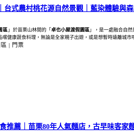
薦｜台式農村桃花源自然景觀｜藍染體驗與
園區
」
於苗栗山林間的「
卓也小屋渡假園區
」，是一處融合自然
品嚐健康蔬食料理，
無論是全家親子出遊，或是想暫時遠離城市
園區
|
門票
美食推薦｜苗栗80年人氣麵店，古早味客家