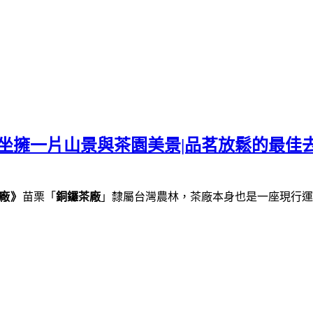
坐擁一片山景與茶園美景|品茗放鬆的最佳去
廠》
苗栗「
銅鑼茶廠
」隸屬台灣農林，茶廠本身也是一座現行運