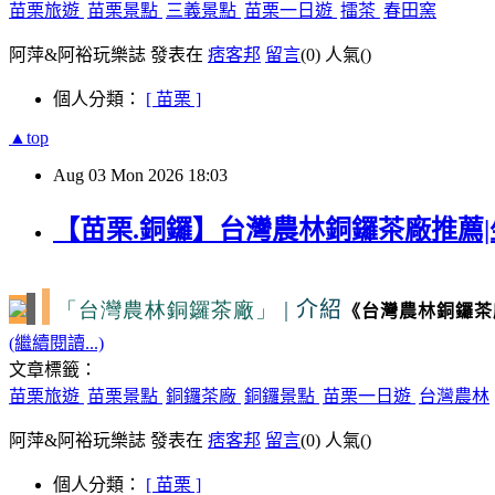
苗栗旅遊
苗栗景點
三義景點
苗栗一日遊
擂茶
春田窯
阿萍&阿裕玩樂誌 發表在
痞客邦
留言
(0)
人氣(
)
個人分類：
[ 苗栗 ]
▲top
Aug
03
Mon
2026
18:03
【苗栗.銅鑼】台灣農林銅鑼茶廠推薦|
「台灣農林銅鑼茶廠」
|
介紹
《台灣農林銅鑼茶
(繼續閱讀...)
文章標籤：
苗栗旅遊
苗栗景點
銅鑼茶廠
銅鑼景點
苗栗一日遊
台灣農林
阿萍&阿裕玩樂誌 發表在
痞客邦
留言
(0)
人氣(
)
個人分類：
[ 苗栗 ]