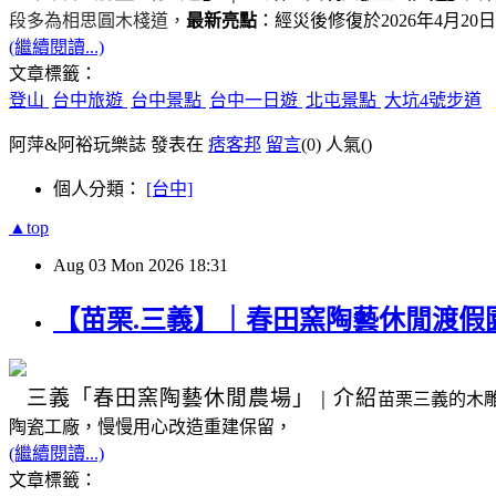
段多為相思圓木棧道，
最新亮點
：經災後修復於
2026
年
4
月
20
日
(繼續閱讀...)
文章標籤：
登山
台中旅遊
台中景點
台中一日遊
北屯景點
大坑4號步道
阿萍&阿裕玩樂誌 發表在
痞客邦
留言
(0)
人氣(
)
個人分類：
[台中]
▲top
Aug
03
Mon
2026
18:31
【苗栗.三義】｜春田窯陶藝休閒渡假
三義
「春田窯陶藝休閒農場」
|
介紹
苗栗三義的木
陶瓷工廠，慢慢用心改造重建保留，
(繼續閱讀...)
文章標籤：