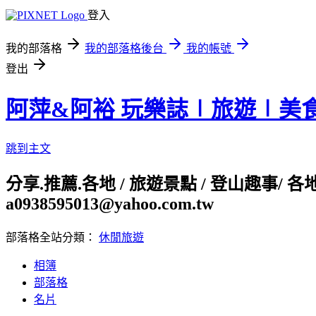
登入
我的部落格
我的部落格後台
我的帳號
登出
阿萍&阿裕 玩樂誌∣旅遊∣美
跳到主文
分享.推薦.各地 / 旅遊景點 / 登山趣事/ 
a0938595013@yahoo.com.tw
部落格全站分類：
休閒旅遊
相簿
部落格
名片