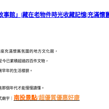
故事館」|藏在老物件時光收藏記憶|充滿懷
一座充滿懷舊氛圍的地方文化館，
至今已累積超過
四百件文物，
灣早年的生活樣貌。
進那個年代才能慢慢讀懂。
南投景點
/
超優質優惠好康