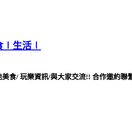
食∣生活∣
各地美食/ 玩樂資訊/與大家交流!! 合作邀約聯繫