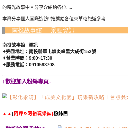
的時光故事中。分享介紹給各位.....
本篇分享個人實際造訪
!!
推薦給各位來草屯旅遊參考
....
南投故事館 景點
資
南投故事館 資訊
✦
完整地址：南投縣草屯鎮炎峰里大成街
153
號
✦
營業時間：
9:00~17:30
✦
服務電話：
0910593708
↓歡迎加入粉絲專頁↓
▲▲
[
阿萍
&
阿裕玩樂誌
]
粉絲團