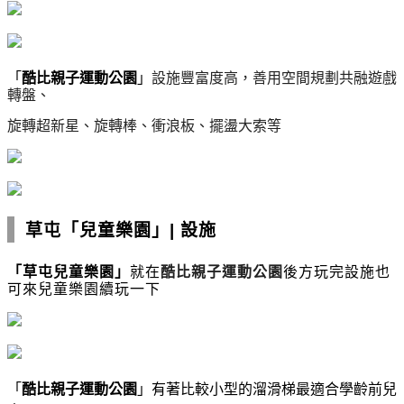
「
酷比親子運動公園
」
設施豐富度高，善用空間規劃共融遊戲
轉盤、
旋轉超新星、旋轉棒、衝浪板、擺盪大索等
草屯「兒童樂園」
|
設施
「
草屯兒童樂園
」
就在
酷比親子運動公園
後方玩完設施也
可來兒童樂園續玩一下
「
酷比親子運動公園
」有著比較小型的溜滑梯最適合學齡前兒