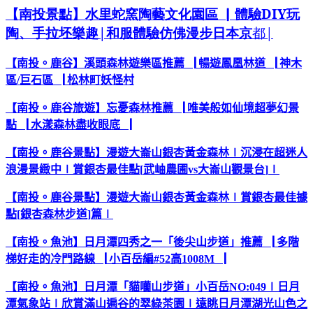
【南投景點】水里蛇窯陶藝文化園區
▏
體驗
DIY
玩
陶、手拉坯樂趣
|
和服體驗仿佛漫步日本京
都
|
【南投。鹿谷】溪頭森林遊樂區
推薦
▕
暢遊
鳳凰林道
▕
神木
區
/
巨石區
▕
松林町妖怪村
【南投。鹿谷
旅遊
】忘憂森林
推薦
▕
唯美
般
如仙境超夢幻景
點
▕
水漾森林
盡收眼底
▕
【南投。鹿谷景點】漫遊大崙山銀杏黃金森林
∣
沉浸在超迷人
浪漫景緻中
∣
賞銀杏最佳點
[
武岫農圃
vs
大崙山觀景台
]
∣
【南投。鹿谷景點】漫遊大崙山銀杏黃金森林
∣
賞銀杏最佳據
點
[
銀杏森林步道
]
篇
∣
【南投。魚池】日月潭四秀之一「後尖山步道」推薦
▕
多階
梯好走的冷門路線
▕
小百岳編
#52
高
1008M
▕
【南投。魚池】日月潭「貓囒山步道」小百岳
NO:049
∣
日月
潭氣象站
∣
欣賞滿山遍谷的翠綠茶園
∣
遠眺日月潭湖光山色之