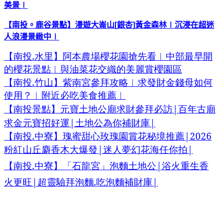
美景
∣
【南投。鹿谷景點】漫遊大崙山
[
銀杏
]
黃金森林
∣
沉浸在超迷
人浪漫景緻中
∣
南投
.
【
水里】阿本農場櫻花園搶先看︱
中部最早開
的櫻花景點︱與油菜花交織的美麗賞櫻園區
.
【南投
竹山】紫南宮參拜攻略︱求發財金錢母如何
使用？︱
附近必吃美食推薦︱
|
【南投景點】元寶土地公廟求財參拜必訪
百年古廟
|
|
求金元寶招好運
土地公為你補財庫
.
|2026
【南投
中寮】瑰蜜甜心玫瑰園賞花秘境推薦
|
|
粉紅山丘麝香木大爆發
迷人夢幻花海任你拍
【南投
.
中寮】「石龍宮」泡麵土地公
|
浴火重生香
火更旺
|
超靈驗拜泡麵
.
吃泡麵補財庫
|