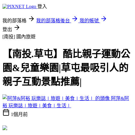
登入
我的部落格
我的部落格後台
我的帳號
登出
[南投]
國內旅遊
【南投.草屯】酷比親子運動公
園&兒童樂園|草屯最吸引人的
親子互動景點推薦|
阿萍&阿
裕 玩樂誌∣旅遊∣美食∣生活∣
1個月前