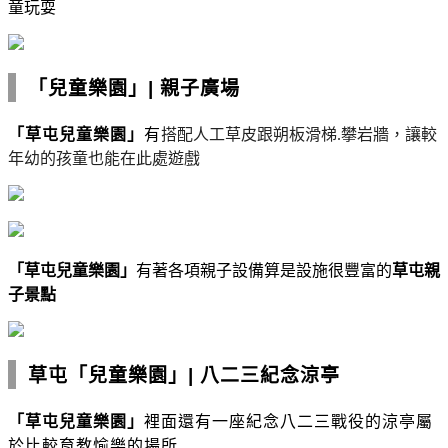
童玩耍
「兒童樂園」
|
親子廣場
「草屯
兒童樂園
」
有
搭配人工草皮跟朔板滑梯.攀岩牆，讓較
年幼的孩童也能在此處遊戲
「草屯兒童樂園」
有著各項親子設備
算是設施很豐富的
草屯親
子景點
草屯「兒童樂園」
|
八二三紀念涼亭
「草屯兒童樂園」
裡面還有一座紀念八二三戰役的涼亭屬
於比較育教愉樂的場所