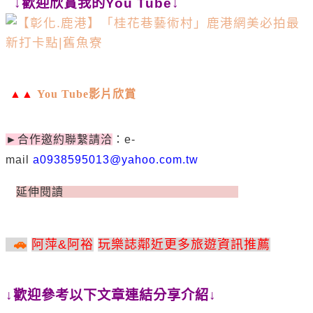
↓歡迎欣賞我的You Tube↓
▲▲
You Tube
影片欣賞
►
合作邀約聯繫請洽
：
e-
mail
a0938595013@yahoo.com.tw
延伸閱讀
伸閱
讀
»
🚗
阿萍
&
阿裕
玩樂誌鄰近更多旅遊資訊推薦
↓歡迎參考以下文章連結分享介紹↓