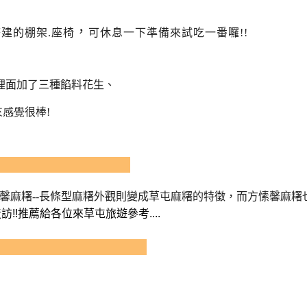
，
建的棚架.座椅
可休息一下準備來試吃一番囉!!
裡面加了
三種餡料花生、
來感覺
很棒!
麻糬--
長條型麻糬外觀
則變成草屯
麻糬的特徵，而方愫馨麻糬
造訪
!!
推薦給各位來草屯旅遊參考
....
資訊