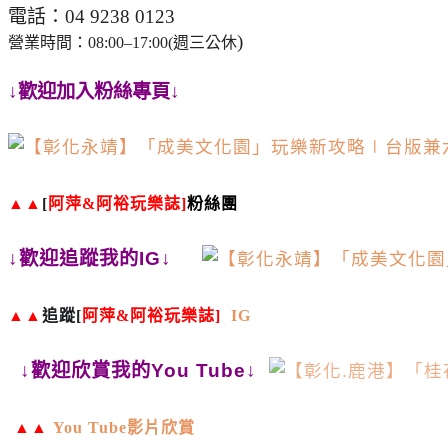
電話：
04 9238 0123
)
營業時間：
08:00
–
17:00(
週三公休
↓歡迎加入粉絲專頁↓
▲▲
[
阿萍
&
阿裕玩樂誌
]
粉絲團
↓歡迎追蹤我的IG↓
▲▲
追蹤
[
阿萍
&
阿裕玩樂誌
]
IG
↓歡迎欣賞我的You Tube↓
▲▲
You Tube
影片欣賞