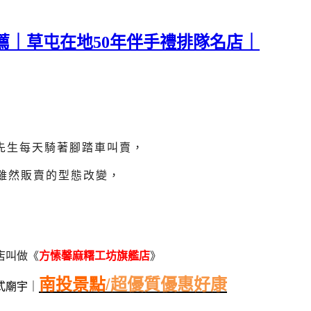
薦｜草屯在地50年伴手禮排隊名店｜
先生每天騎著腳踏車叫賣，
雖然販賣的型態改變，
店
叫做《
方愫馨麻糬工坊旗艦店
》
南投景點
/
超優質優惠好康