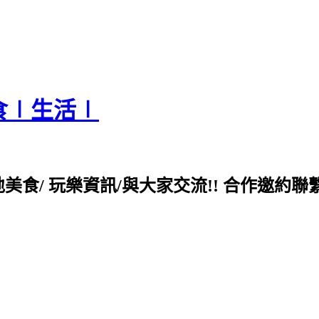
食∣生活∣
各地美食/ 玩樂資訊/與大家交流!! 合作邀約聯繫