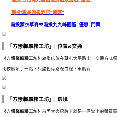
南投/
雲品
溫泉酒店"優惠"
南投薰衣草森林南投九九峰園區"優惠"門票
「方愫馨麻糬工坊」
|
位置&交通
《
方愫馨麻糬工坊
》
旗艦店
位在草屯太平路上，交通方式
比較麻煩了一點，只能暫停路邊白線下車購買
「方愫馨麻糬工坊」
|
環境
《
方愫馨麻糬工坊
》
前面大大招牌下
就是一個蠻小的購買區