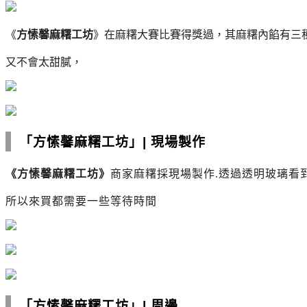
《
方愫馨麻糬工坊
》
在麻糬大賽比賽得獎過，其麻糬
內餡有三
又不會太甜膩，
「方愫馨麻糬工坊」
|
現場製作
《
方愫馨麻糬工坊
》
商家麻糬採
現場製作.透過透明玻璃看
所以來買都需要一些等待時間
「方愫馨麻糬工坊」
|
周邊