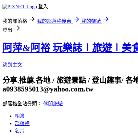
登入
我的部落格
我的部落格後台
我的帳號
登出
阿萍&阿裕 玩樂誌∣旅遊∣美
跳到主文
分享.推薦.各地 / 旅遊景點 / 登山趣事/ 
a0938595013@yahoo.com.tw
部落格全站分類：
休閒旅遊
相簿
部落格
名片