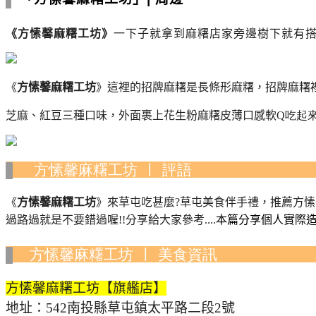
《
方愫馨麻糬工坊
》
一下子就拿到麻糬店家旁邊樹下就有搭
《
方愫馨麻糬工坊
》
這裡的招牌麻糬是長條形麻糬，招牌麻糬
芝麻、紅豆三種口味，外面裹上花生粉麻糬皮薄口感軟
Q吃起
方愫馨麻糬工坊 ∣ 評語
《
方愫馨麻糬工坊
》來草屯吃甚麼?草屯美食伴手禮，推薦方愫馨
過路過就是不要錯過喔!!分享給大家參考....
本篇分享個人實際
方愫馨麻糬工坊 ∣ 美食
方愫馨麻糬工坊【旗艦店】
地址：
542
南投縣草屯鎮太平路二段
2
號