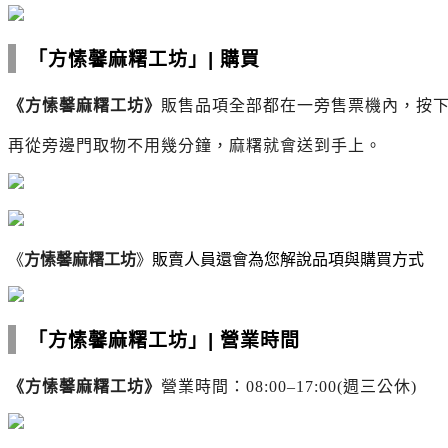
「方愫馨麻糬工坊」
|
購買
《
方愫馨麻糬工坊
》
販售品項全部都在一旁售票機內，
按
再從旁邊門取物不用幾分鐘，麻糬就會送到手上。
《
方愫馨麻糬工坊
》
販賣人員還會為您解說品項與購買方式
「方愫馨麻糬工坊」
|
營業時間
《
方愫馨麻糬工坊
》
營業時間：
08:00
–
17:00(
週三公休
)