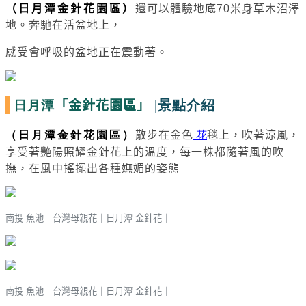
（日月潭金針花園區）
還可以體驗地底
70
米身草木沼澤
地。奔馳在活盆地上，
感受會呼吸的盆地正在震動著。
日月潭
|景點介紹
「金針花園區」
（日月潭金針花園區）
散步在金色
花
毯上，吹著涼風，
享受著艷陽照耀金針花上的溫度，每一株都隨著風的吹
撫，在風中搖擺出各種嫵媚的姿態
南投.魚池｜台灣母親花
｜
日月潭 金針花
｜
南投.魚池｜台灣母親花
｜
日月潭 金針花
｜