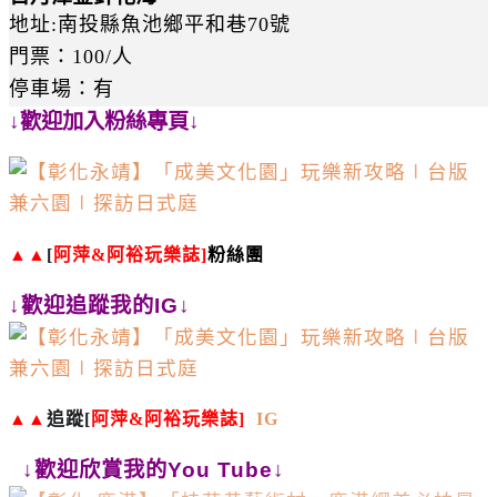
地址
:
南投縣魚池鄉平和巷
70
號
門票：
100/
人
停車場：有
↓歡迎加入粉絲專頁↓
▲▲
[
阿萍
&
阿裕玩樂誌
]
粉絲團
↓歡迎追蹤我的IG↓
▲▲
追蹤
[
阿萍
&
阿裕玩樂誌
]
IG
↓歡迎欣賞我的You Tube↓