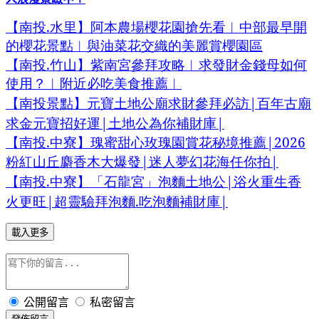
.
【南投
水里】阿本農場櫻花園搶先看︱
中部最早開
的櫻花景點︱與油菜花交織的美麗賞櫻園區
.
【南投
竹山】紫南宮參拜攻略︱求發財金錢母如何
使用？︱
附近必吃美食推薦︱
|
【南投景點】元寶土地公廟求財參拜必訪
百年古廟
|
|
求金元寶招好運
土地公為你補財庫
.
|2026
【南投
中寮】瑰蜜甜心玫瑰園賞花秘境推薦
|
|
粉紅山丘麝香木大爆發
迷人夢幻花海任你拍
.
|
【南投
中寮】「石龍宮」泡麵土地公
浴火重生香
|
.
|
火更旺
超靈驗拜泡麵
吃泡麵補財庫
載入更多
公開留言
私密留言