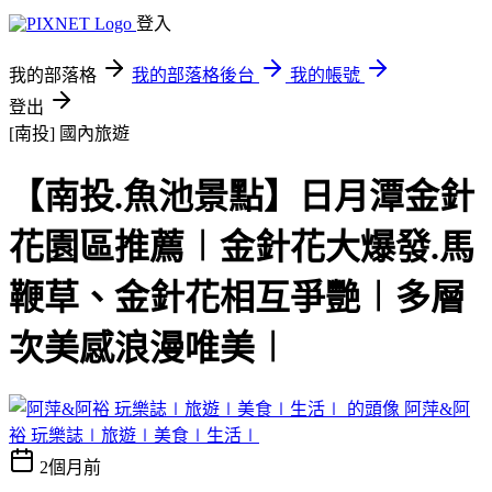
登入
我的部落格
我的部落格後台
我的帳號
登出
[南投]
國內旅遊
【南投.魚池景點】日月潭金針
花園區推薦︱金針花大爆發.馬
鞭草、金針花相互爭艷︱多層
次美感浪漫唯美︱
阿萍&阿
裕 玩樂誌∣旅遊∣美食∣生活∣
2個月前