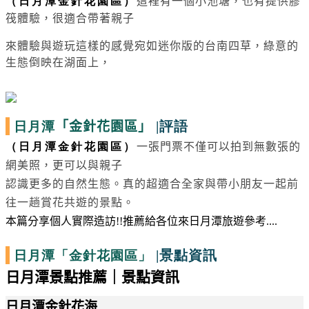
（日月潭金針花園區）
這裡有一個小池塘，也有提供膠
筏體驗，很適合帶著親子
來體驗與遊玩
這樣的感覺宛如迷你版的台南四草，綠意的
生態倒映在湖面上，
日月潭
|評語
「金針花園區」
（日月潭金針花園區）
一張門票不僅可以拍到無數張的
網美照，更可以與親子
認識更多的自然生態。
真的超適合全家與帶小朋友一起前
往一趟賞花共遊的景點。
本篇分享個人實際造訪
!!
推薦給各位來日月潭旅遊參考
....
日月潭
|景點資訊
「金針花園區」
日月潭景點推薦｜景點資訊
日月潭金針花海