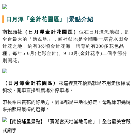
日月潭
|景點介紹
「金針花園區」
南投頭社
（日月潭金針花園區）
位在日月潭魚池鄉
，
是
全台最大的「活盆地」，頭社盆地是全國唯一培育水田金
針花之地，約有
3
公頃金針花海，培育約有
200
多花色品
種，每年
5-6
月
(
七彩金針
)
、
9-10
月
(
金針花季
)
二個季節分
別開花。
（日月潭金針花園區）
來這裡賞花優點就是不用走樓梯或
斜坡，開車直接到農場外停車場，
帶長輩來賞花的好地方，園區都是平地很好走，母親節帶媽媽
來拍照是最棒的選擇。