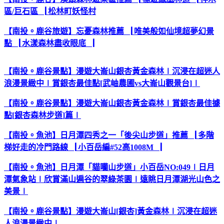
區
/
巨石區
▕
松林町妖怪村
【南投。鹿谷
旅遊
】忘憂森林
推薦
▕
唯美
般
如仙境超夢幻景
點
▕
水漾森林
盡收眼底
▕
【南投。鹿谷景點】漫遊大崙山銀杏黃金森林
∣
沉浸在超迷人
浪漫景緻中
∣
賞銀杏最佳點
[
武岫農圃
vs
大崙山觀景台
]
∣
【南投。鹿谷景點】漫遊大崙山銀杏黃金森林
∣
賞銀杏最佳據
點
[
銀杏森林步道
]
篇
∣
【南投。魚池】日月潭四秀之一「後尖山步道」推薦
▕
多階
梯好走的冷門路線
▕
小百岳編
#52
高
1008M
▕
【南投。魚池】日月潭「貓囒山步道」小百岳
NO:049
∣
日月
潭氣象站
∣
欣賞滿山遍谷的翠綠茶園
∣
遠眺日月潭湖光山色之
美景
∣
【南投。鹿谷景點】漫遊大崙山
[
銀杏
]
黃金森林
∣
沉浸在超迷
人浪漫景緻中
∣