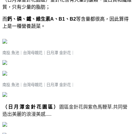
質，只有少量的脂肪；
而
鈣、磷、鐵、
維生素A、B1、B2
等含量都很高，因此算得
上是一種營養蔬菜。
南投.魚池｜台灣母親花
｜
日月潭 金針花
｜
南投.魚池｜台灣母親花
｜
日月潭 金針花
｜
（日月潭金針花園區）
園區金針花與紫色馬鞭草.共同營
造出美麗的浪漫美感
.....