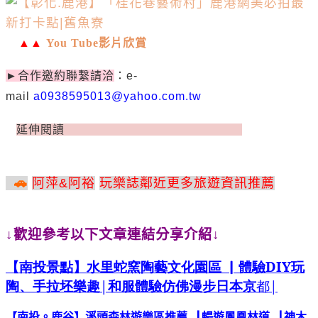
▲▲
You Tube
影片欣賞
►
合作邀約聯繫請洽
：
e-
mail
a0938595013@yahoo.com.tw
延伸閱讀
伸閱
讀
»
🚗
阿萍
&
阿裕
玩樂誌鄰近更多旅遊資訊推薦
↓歡迎參考以下文章連結分享介紹↓
【南投景點】水里蛇窯陶藝文化園區
▏
體驗
DIY
玩
陶、手拉坯樂趣
|
和服體驗仿佛漫步日本京
都
|
【南投。鹿谷】溪頭森林遊樂區
推薦
▕
暢遊
鳳凰林道
▕
神木