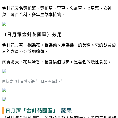
金針花又名黃花菜、黃花草、萱草、忘憂草、七星菜、安神
菜。屬百合科，多年生草本植物，
（日月潭金針花園區）效用
金針花
具有「
觀為花，食為菜、用為藥
」的美稱。
它的胡蘿蔔
素的含量不亞於胡蘿蔔，
肉質肥大，花味清香，營養價值很高，
是著名的鹼性食品。
南投.魚池｜台灣母親花
｜
日月潭 金針花
｜
日月潭
|蔬果
「金針花園區」
（日月潭金針花園區）金針花含有大量的醣類、蛋白質和纖維