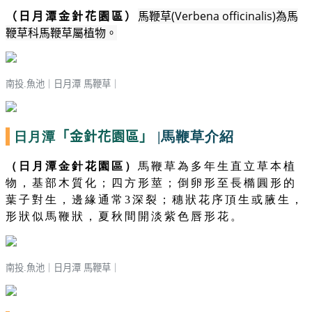
馬鞭草(Verbena officinalis)為馬
（日月潭金針花園區）
鞭草科馬鞭草屬植物。
南投.魚池｜
日月潭 馬鞭草
｜
日月潭
|馬鞭草介紹
「金針花園區」
（日月潭金針花園區）
馬鞭草為多年生直立草本植
物，基部木質化；四方形莖；倒卵形至長橢圓形的
葉子對生，邊緣通常3深裂；穗狀花序頂生或腋生，
形狀似馬鞭狀，夏秋間開淡紫色唇形花。
南投.魚池｜
日月潭 馬鞭草
｜