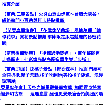
推薦介紹
【苗栗.三義景點】火炎山登山步道～台版大峽谷
/
網路熱門小百岳與打卡熱點推薦
【苗栗卓蘭旅遊】「花露休閒農場」風情萬種「繡
球花季」賞花景點推薦
|
季節限定版超豔麗的秘密花
園
|
【苗栗後龍秘
境】「後龍過港隧道」，百年舊隧道
走過歷史
∣
七彩燈光點亮隧道重生樂活步道
∣
【苗栗
.
頭屋】採橘子景點《橙香森林》推薦
|
門票可
全額折抵
.
親子景點
.
橘子吃到飽
|
美拍橘子隧道、浪漫
玻璃屋
|
|
苗栗景點美食】天空之城景觀餐廳推薦
如同置身於童
|
.
話裡夢幻古堡
遠離塵囂
絕佳風景最適合拍美照的場
所｜