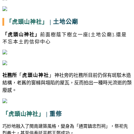
|
土地公廟
「虎頭山神社」
「
虎頭山神社
」
前面樹蔭下樹立一座[土地公廟].還是
不忘本土的信仰中心
社務所
「
虎頭山神社
」
神社旁的社務所目前仍保有斑駁木造
結構，老舊的窗櫞與塌陷的屋瓦，反而拍出一種時光流逝的頹
廢感。
|
重修
「虎頭山神社」
巧妙地融入了閩南建築風格，變身為「通霄鎮忠烈祠」，祭祀先
烈義士，甚至供奉延平郡王鄭成功，