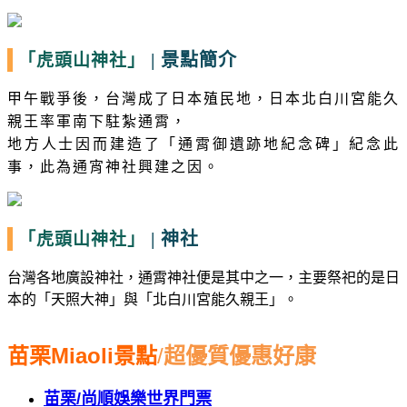
|
景點簡介
「虎頭山神社」
甲午戰爭後，台灣成了日本殖民地，日本北白川宮能久
親王率軍南下駐紮通霄，
地方人士因而建造了「通霄御遺跡地紀念碑」紀念此
事，此為通宵神社興建之因。
|
神社
「虎頭山神社」
台灣各地廣設神社，通霄神社便是其中之一，主要祭祀的是日
本的「天照大神」
與
「北白川宮能久親王」。
苗栗
Miaoli
景點
/
超優質優惠好康
苗栗
/
尚順娛樂世界門票