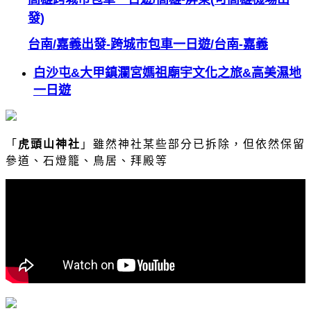
發
)
台南
/
嘉義出發
-
跨城市包車一日遊
/
台南
-
嘉義
白沙屯
&
大甲鎮瀾宮媽祖廟宇文化之旅
&
高美濕地
一日遊
「
虎頭山神社
」
雖然神社某些部分已拆除，但依然保留
參道、石燈籠、鳥居、拜殿等