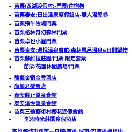
苗栗
/
西湖渡假村
:-
門票
/
住宿卷
苗栗泰安
:
日出溫泉度假飯店
-
雙人湯屋卷
苗栗飛牛牧場門票
苗栗格林奇幻森林門票
苗栗卓也小屋門票
苗栗泰安
:
湯悅溫泉會館
-
森林風呂溫泉
&
日間鍋物
苗栗蘇維拉莊園
/
門票
.
限定套票
苗栗
/
花露休閒農場
/
門票
馥藝金鬱金香酒店
尚順君樂飯店
泰安觀止溫泉會館
泰安湯悅溫泉會館
苗栗三義藝術村櫻花渡假會館
享沐時光莊園度假酒店
高雄跨城市包車一日遊
/
高雄
-
屏東
(
可高雄機場出