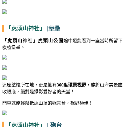
|堡壘
「虎頭山神社」
「
虎頭山神社
」虎頭山公園
途中還能看到一座當時所留下
機槍堡壘。
這座望樓所在地，更是擁有
360
度環景視野
，能將山海美景盡
收眼底，絕對是攝影愛好者的天堂！
開車就能輕鬆抵達山頂的觀景台，視野極佳！
|
砲台
「虎頭山神社」