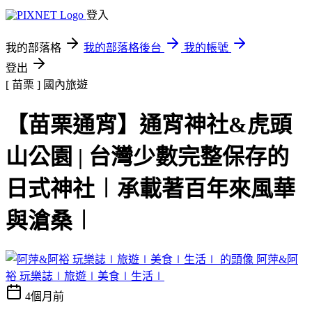
登入
我的部落格
我的部落格後台
我的帳號
登出
[ 苗栗 ]
國內旅遊
【苗栗通宵】通宵神社&虎頭
山公園 | 台灣少數完整保存的
日式神社︱承載著百年來風華
與滄桑︱
阿萍&阿
裕 玩樂誌∣旅遊∣美食∣生活∣
4個月前