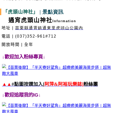
| 景點資訊
「虎頭山神社」
通宵虎頭山神社
Information
地址
|
苗栗縣通霄鎮通東里虎頭山公園內
電話
| (037)352-961#712
開放時間
|
全年
↓歡迎加入粉絲專頁↓
▲▲
#
點圖按讚加入
[
阿萍
&
阿裕玩樂誌
]
粉絲團
↓歡迎追蹤我的
IG
↓