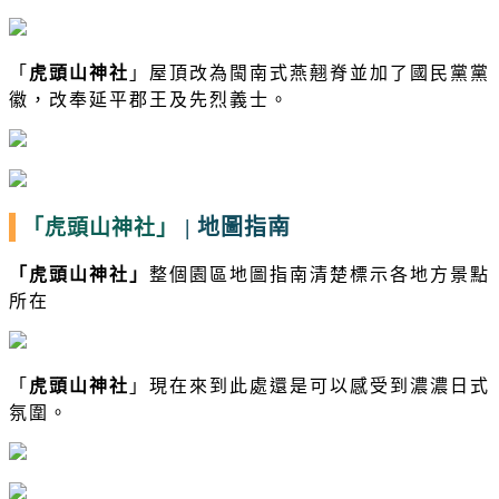
「
虎頭山神社
」
屋頂改為閩南式燕翹脊並加了國民黨黨
徽，改奉延平郡王及先烈義士。
|
地圖指南
「虎頭山神社」
「
虎頭山神社
」
整個園區地圖指南清楚標示各地方景點
所在
「
虎頭山神社
」
現在來到此處還是可以感受到濃濃日式
氛圍。