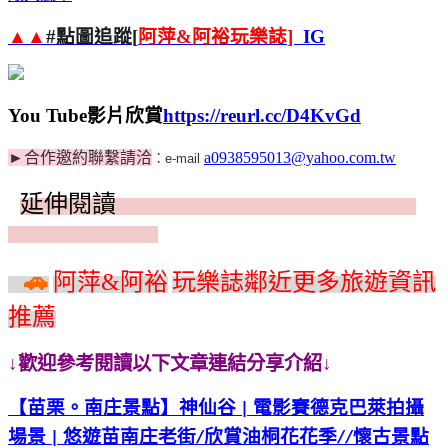
▲▲
#
點圖追蹤
[
阿萍
&
阿裕玩樂誌
]
IG
You Tube
影片欣賞
https://reurl.cc/D4KvGd
►
合作邀約聯繫請洽
a0938595013@yahoo.com.tw
：
e-mail
延伸閱讀
伸
🚗
阿萍
&
阿裕
玩樂誌鄰近更多旅遊資訊
推薦
↓歡迎參考閱讀以下文章連結分享介紹↓
【苗栗。南庄景
點】神仙谷
電影賽德克巴萊拍攝
|
場景
悠遊苗南
庄老街
欣賞油桐花花季
懷古景點
|
/
//