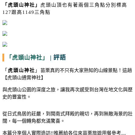
「
虎頭山神社
」
虎頭山頂也有著兩個三角點分別標高
127跟高1149三角點
|
評語
「虎頭山神社」
「
虎頭山神社
」
苗栗真的不只有大家熟知的山線景點！這趟
【虎頭山通霄神社】
與虎頭山公園的深度之旅，讓我再次感受到台灣在地文化與歷
史的豐富性。
從日式鳥居的莊嚴，到閩南式拜殿的親切，再到無敵海景的壯
闊，每一個轉角都充滿驚喜。
本篇分享個人實際造訪
!!
推薦給各位來苗栗旅遊用餐參考
....