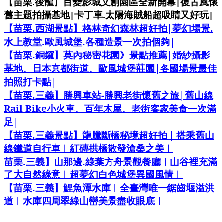
【苗栗
後龍】百變影城文創園區全新開幕
復古風懷
.
|
舊主題拍攝基地
卡丁車
太陽海賊船超吸睛又好玩
|
.
|
.
|
.
【苗栗
西湖景點】格林奇幻森林超好拍
夢幻場景
.
.
|
水上教堂
歐風城堡
各種造景一次拍個夠
.
|
【苗栗
銅鑼】莫內秘密花園》景點推薦
婚紗攝影
|
基地、日本京都街道、歐風城堡莊園
各國場景最佳
|
拍照打卡點
.
-
|
【苗栗
三義】勝興車站
勝興老街懷舊之旅
舊山線
Rail Bike
小火車、百年木屋、老街客家美食一次滿
|
足
.
【苗栗
三義景點】龍騰斷橋秘境超好拍｜搭乘舊山
線鐵道自行車︱紅磚拱橋散發滄桑之美︱
.
.
苗栗
三義】山那邊
綠葉方舟景觀餐廳︱山谷裡充滿
了大自然綠意︱超夢幻白色城堡異國風情︱
.
【苗栗
三義】鯉魚潭水庫︱全臺灣唯一鋸齒堰溢洪
道︱水庫四周翠綠山巒美景盡收眼底︱