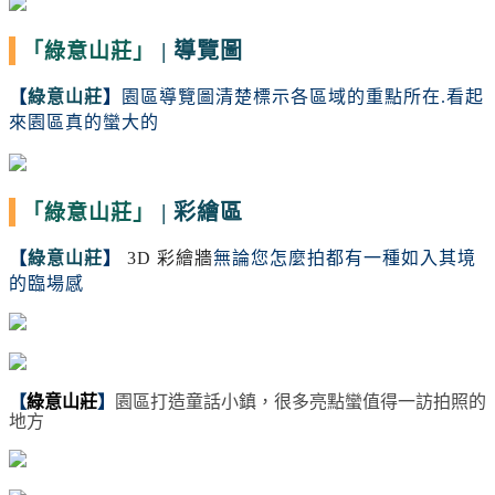
|
導覽圖
「綠意山莊」
【
綠意山莊
】
園區導覽圖清楚標示各區域的重點所在.看起
來園區真的蠻大的
|
彩繪區
「綠意山莊」
【
綠意山莊
】
3D
彩繪牆
無論您怎麼拍都有一種如入其境
的臨場感
【
綠意山莊
】
園區打造童話小鎮，很多亮點蠻值得一訪拍照的
地方