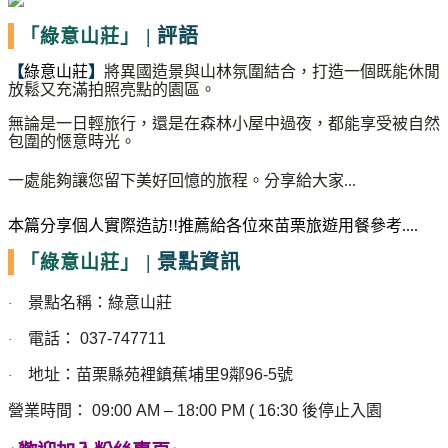
|
評語
「綠意山莊」
【
綠意山莊
】
將異國造景與山林氛圍結合，打造一個既能休閒
放鬆又充滿拍照亮點的園區。
無論是一日輕旅行，還是在森林小屋中過夜，都能享受被自然
包圍的愜意時光。
一處能夠讓您留下美好回憶的旅程。分享給大家...
本篇分享個人實際造訪
!!
推薦給各位來苗栗旅遊用餐參考
....
|
景點資訊
「綠意山莊」
景點名稱：綠意山莊
·
電話：
037-747711
·
地址：苗栗縣苑裡鎮蕉埔里
9
鄰
96-5
號
·
營業時間：
09:00 AM – 18:00 PM ( 16:30
後停止入園