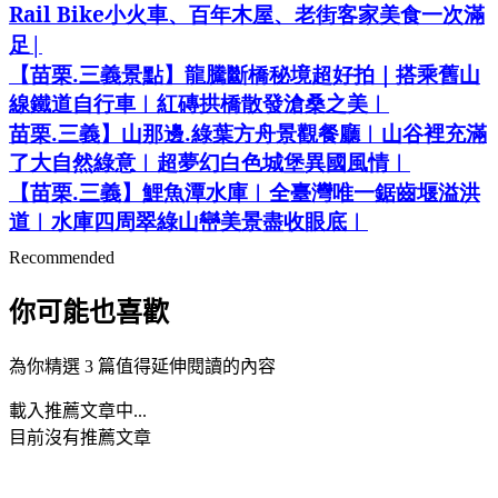
Rail Bike
小火車、百年木屋、老街客家美食一次滿
|
足
.
【苗栗
三義景點】龍騰斷橋秘境超好拍｜搭乘舊山
線鐵道自行車︱紅磚拱橋散發滄桑之美︱
.
.
苗栗
三義】山那邊
綠葉方舟景觀餐廳︱山谷裡充滿
了大自然綠意︱超夢幻白色城堡異國風情︱
.
【苗栗
三義】鯉魚潭水庫︱全臺灣唯一鋸齒堰溢洪
道︱水庫四周翠綠山巒美景盡收眼底︱
Recommended
你可能也喜歡
為你精選 3 篇值得延伸閱讀的內容
載入推薦文章中...
目前沒有推薦文章