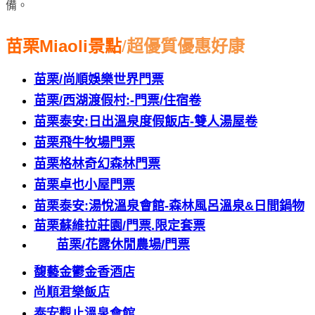
備。
苗栗
Miaoli
景點
/
超優質優惠好康
苗栗
/
尚順娛樂世界門票
苗栗
/
西湖渡假村
:-
門票
/
住宿卷
苗栗泰安
:
日出溫泉度假飯店
-
雙人湯屋卷
苗栗飛牛牧場門票
苗栗格林奇幻森林門票
苗栗卓也小屋門票
苗栗泰安
:
湯悅溫泉會館
-
森林風呂溫泉
&
日間鍋物
苗栗蘇維拉莊園
/
門票
.
限定套票
苗栗
/
花露休閒農場
/
門票
馥藝金鬱金香酒店
尚順君樂飯店
泰安觀止溫泉會館