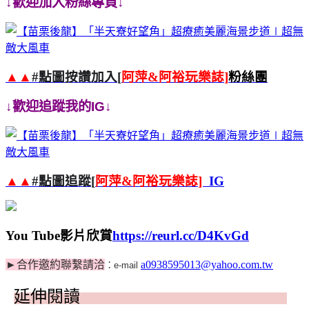
↓歡迎加入粉絲專頁↓
▲▲
#
點圖按讚加入
[
阿萍
&
阿裕玩樂誌
]
粉絲團
↓歡迎追蹤我的
IG
↓
▲▲
#
點圖追蹤
[
阿萍
&
阿裕玩樂誌
]
IG
You Tube
影片欣賞
https://reurl.cc/D4KvGd
►
合作邀約聯繫請洽
a0938595013@yahoo.com.tw
：
e-mail
延伸閱讀