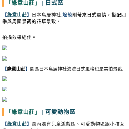
|
日式區
「綠意山莊」
【
綠意山莊
】
日本鳥居神社
.燈籠
則帶來日式風情，搭配四
季與周圍景觀的花草景致，
拍攝效果絕佳。
【
綠意山莊
】
園區日本鳥居神社濃濃日式風格也是美拍景點.
|
可愛動物區
「綠意山莊」
【
綠意山莊
】
園內還有兒童遊戲區、可愛動物區跟小孩互