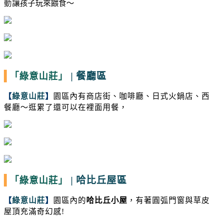
動
讓孩子玩來餵食～
|
餐廳區
「綠意山莊」
【
綠意山莊
】
園區內有商店街、咖啡廳、日式火鍋店、西
餐廳～逛累了還可以在裡面用餐，
|
哈比丘屋區
「綠意山莊」
【
綠意山莊
】
園區內的
哈比丘小屋
，有著圓弧門窗與草皮
屋頂充滿奇幻感!