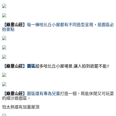
【
綠意山莊
】
每一棟哈比丘小屋都有不同造型呈現
，
是園區必
拍景點
【
綠意山莊
】園區
超多哈比丘小屋場景.讓人拍到欲罷不能
!!
【
綠意山莊
】
園區還有專為兒童
打造一個
，
既能休閒又可玩耍
的細沙遊戲區
，
怕太熱還有加蓋屋頂