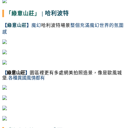
|
哈利波特
「綠意山莊」
【
綠意山莊
】
魔幻
哈利波特場景
整個充滿魔幻世界的氛圍
感
【
綠意山莊
】
園區裡更有多處網美拍照造景，像是歐風城
堡
.各種異國風情都有