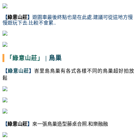
【
綠意山莊
】
遊園車最後終點也是在此處.建議可從這地方慢
慢遊玩下去.比較不會累..
|
鳥巢
「綠意山莊」
【
綠意山莊
】
峇里島鳥巢有各式各樣不同的鳥巢超好拍放
鬆
【
綠意山莊
】
來一張鳥巢造型藤桌合照.和樂融融