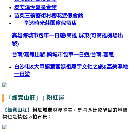
泰安湯悅溫泉會館
苗栗三義藝術村櫻花渡假會館
享沐時光莊園度假酒店
高雄跨城市包車一日遊
/
高雄
-
屏東
(
可高雄機場出
發
)
台南
/
嘉義出發
-
跨城市包車一日遊
/
台南
-
嘉義
白沙屯
&
大甲鎮瀾宮媽祖廟宇文化之旅
&
高美濕地
一日遊
|
粉紅屋
「綠意山莊」
【
綠意山莊
】
粉紅城堡
浪漫唯美，是園區比較醒目的地標
物也是情侶必拍背景；