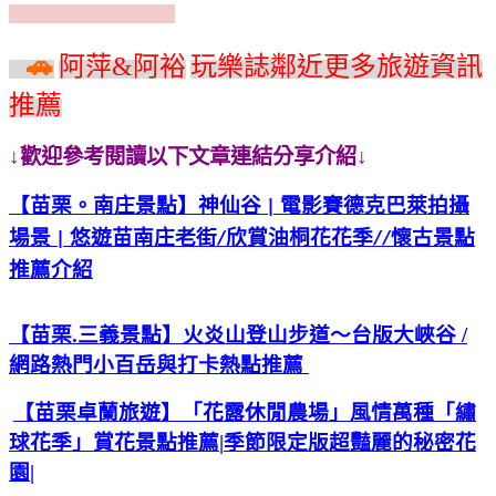
伸
🚗
阿萍
&
阿裕
玩樂誌鄰近更多旅遊資訊
推薦
↓歡迎參考閱讀以下文章連結分享介紹↓
【苗栗。南庄景
點】神仙谷
電影賽德克巴萊拍攝
|
場景
悠遊苗南
庄老街
欣賞油桐花花季
懷古景點
|
/
//
推薦介紹
【苗栗.三義景點】火炎山登山步道～台版大峽谷
/
網路熱門小百岳與打卡熱點推薦
【苗栗卓蘭旅遊】「花露休閒農場」風情萬種「繡
球花季」賞花景點推薦
|
季節限定版超豔麗的秘密花
園
|