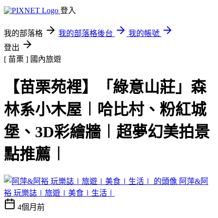
登入
我的部落格
我的部落格後台
我的帳號
登出
[ 苗栗 ]
國內旅遊
【苗栗苑裡】「綠意山莊」森
林系小木屋︱哈比村、粉紅城
堡、3D彩繪牆︱超夢幻美拍景
點推薦︱
阿萍&阿
裕 玩樂誌∣旅遊∣美食∣生活∣
4個月前