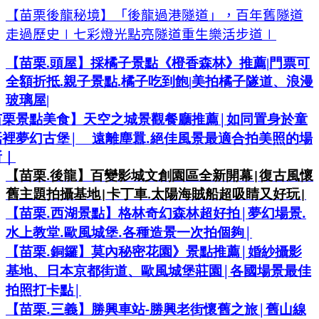
【苗栗後龍秘
境】「後龍過港隧道」，百年舊隧道
走過歷史
∣
七彩燈光點亮隧道重生樂活步道
∣
【苗栗
.
頭屋】採橘子景點《橙香森林》推薦
|
門票可
全額折抵
.
親子景點
.
橘子吃到飽
|
美拍橘子隧道、浪漫
玻璃屋
|
|
苗栗景點美食】天空之城景觀餐廳推薦
如同置身於童
|
.
話裡夢幻古堡
遠離塵囂
絕佳風景最適合拍美照的場
所｜
【苗栗
後龍】百變影城文創園區全新開幕
復古風懷
.
|
舊主題拍攝基地
卡丁車
太陽海賊船超吸睛又好玩
|
.
|
.
|
.
【苗栗
西湖景點】格林奇幻森林超好拍
夢幻場景
.
.
|
水上教堂
歐風城堡
各種造景一次拍個夠
.
|
【苗栗
銅鑼】莫內秘密花園》景點推薦
婚紗攝影
|
基地、日本京都街道、歐風城堡莊園
各國場景最佳
|
拍照打卡點
.
-
|
【苗栗
三義】勝興車站
勝興老街懷舊之旅
舊山線