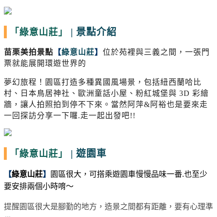
|
景點介紹
「綠意山莊」
苗栗美拍景點
【
綠意山莊
】
位於苑裡與三義之間，一張門
票就能展開環遊世界的
夢幻旅程！園區打造多種異國風場景，包括紐西蘭哈比
村、日本鳥居神社、歐洲童話小屋、粉紅城堡與
3D
彩繪
牆，讓人拍照拍到停不下來。當然阿萍&阿裕也是要來走
一回探訪分享一下囉.走一起出發吧!!
|
遊園車
「綠意山莊」
【
綠意山莊
】
園區很大，可搭乘遊園車慢慢品味一番.也至少
要安排兩個小時唷～
提醒園區很大是腳勤的地方，造景之間都有距離，要有心理準