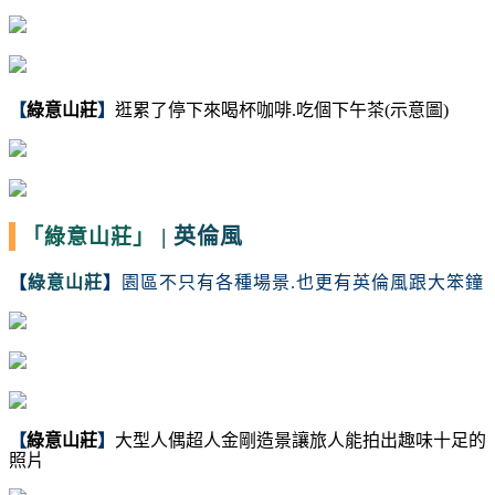
【
綠意山莊
】
逛累了停下來喝杯咖啡.吃個下午茶(示意圖)
|
英倫風
「綠意山莊」
【
綠意山莊
】
園區不只有各種場景.也更有英倫風跟大笨鐘
【
綠意山莊
】
大型人偶超人金剛造景讓旅人能拍出趣味十足的
照片