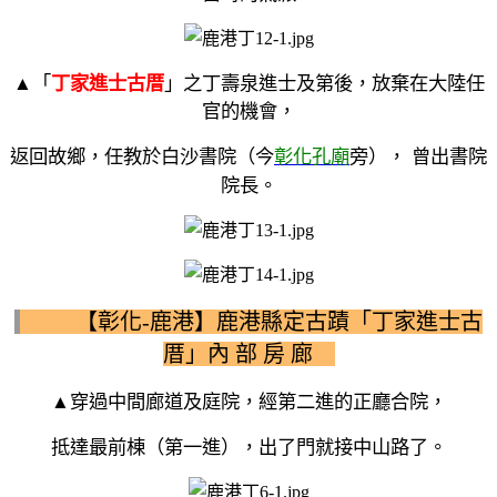
▲
「
丁家進士古厝
」之
丁壽泉進士及第後，放棄在大陸任
官的機會，
返回故鄉，任教於白沙書院（今
彰化孔廟
旁）， 曾出書院
院長。
【彰化-鹿港】鹿港縣定古蹟「丁家進士古
厝」內 部 房 廊
▲穿過中間廊道及庭院，經第二進的正廳合院，
抵達最前棟（第一進），出了門就接中山路了。