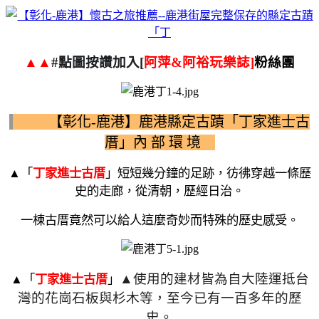
▲▲
#
點圖按讚加入
[
阿萍
&
阿裕玩樂誌
]
粉絲團
【彰化-鹿港】鹿港縣定古蹟「丁家進士古
厝」內 部 環 境
▲
「
丁家進士古厝
」
短短幾分鐘的足跡，彷彿穿越一條歷
史的走廊，從清朝，歷經日治。
一棟古厝竟然可以給人這麼奇妙而特殊的歷史感受。
▲
使用的建材皆為自大陸運抵台
▲
「
丁家進士古厝
」
灣的花崗石板與杉木等，至今已有一百多年的歷
史。