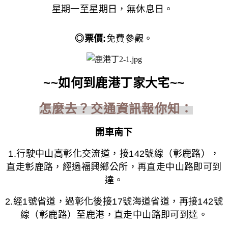
星期一至星期日，無休息日。
◎票價:
免費參觀。
~~如何到鹿港丁家大宅~~
怎麼去？交通資訊報你知：
開車南下
1.
行駛中山高彰化交流道，接
142
號線（彰鹿路），
直走彰鹿路，經過福興鄉公所，再直走中山路即可到
達。
2.
經
1
號省道，過彰化後接
17
號海道省道，再接
142
號
線（彰鹿路）至鹿港，直走中山路即可到達。