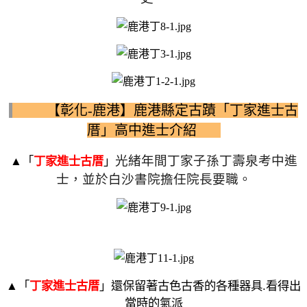
【彰化-鹿港】鹿港縣定古蹟「丁家進士古
厝」高中進士介紹
光緒年間丁家子孫丁壽泉考中進
▲
「
丁家進士古厝
」
士，並於白沙書院擔任院長要職。
▲
「
丁家進士古厝
」還保留著古色古香的各種器具.看得出
當時的氣派