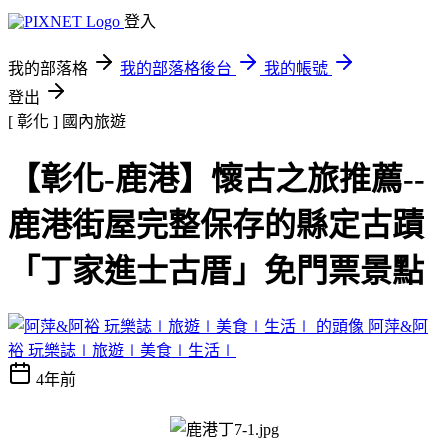
登入
我的部落格
我的部落格後台
我的帳號
登出
[ 彰化 ]
國內旅遊
【彰化-鹿港】懷古之旅推薦--
鹿港街屋完整保存的縣定古蹟
「丁家進士古厝」免門票景點
阿萍&阿
裕 玩樂誌∣旅遊∣美食∣生活∣
4年前