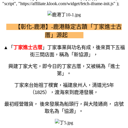
"script", "https://affiliate.klook.com/widget/fetch-iframe-init.js" );
【彰化-鹿港】-鹿港縣定古蹟「丁家進士古
厝」源起
▲
「
丁家進士古厝
」
丁家事業與功名有成，後來買下五福
街三間店面，稱為「新協源」，
興建丁家大宅，即今日的丁家古厝，又被稱為「進士
第」。
丁家來台始祖丁樸實，福建泉州人，清道光
5
年
（
1825
），渡海來到鹿港發展，
最初經營雜貨， 後來發展為船頭行
，與大陸通商， 店號
取名為「協源」。