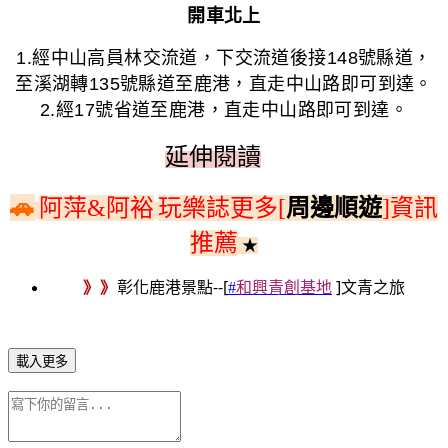
開車北上
1.
經中山高員林交流道，下交流道後接
148
號縣道，
至溪湖轉
135
號縣道至鹿港，直走中山路即可到達。
2.
經
17
號省道至鹿港，直走中山路即可到達。
延伸閱讀
延
伸
🚗
阿萍
&
阿裕
玩樂誌更多[
周邊順遊
]資訊
推薦
★
--[
和興青創基地
]文青之旅
》》
彰化鹿港景點
#
載入更多