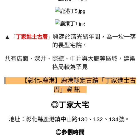
▲
興建於清光緒年間，為一坎一落
「
丁家進士古厝
」
的長型宅院，
共有店面、深井、照聽、中井與大廳等區域，建築
格局較為罕見
【彰化-鹿港】鹿港縣定古蹟「丁家進士古
厝」資 訊
◎丁家大宅
地址：彰化縣鹿港鎮中山路
130
、
132
、
134
號。
◎參觀時間