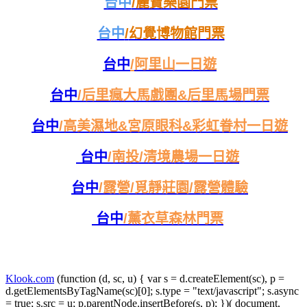
台中
/麗寶樂園門票
台中
/
幻覺博物館門票
台中
/
阿里山一日遊
台中
/
后里瘋大馬戲團&后里馬場門票
台中
/
高美濕地&宮原眼科&彩虹眷村一日遊
台中
/
南投/清境農場一日遊
台中
/
露營/覓靜莊園/露營體驗
台中
/
薰衣草森林門票
Klook.com
(function (d, sc, u) { var s = d.createElement(sc), p =
d.getElementsByTagName(sc)[0]; s.type = "text/javascript"; s.async
= true; s.src = u; p.parentNode.insertBefore(s, p); })( document,