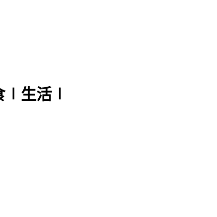
食∣生活∣