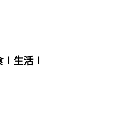
食∣生活∣