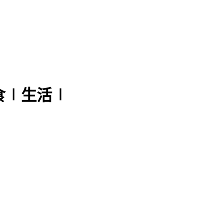
食∣生活∣