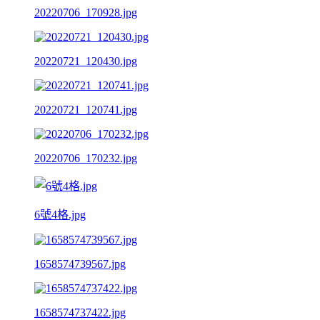
20220706_170928.jpg
20220721_120430.jpg
20220721_120741.jpg
20220706_170232.jpg
6號4格.jpg
1658574739567.jpg
1658574737422.jpg