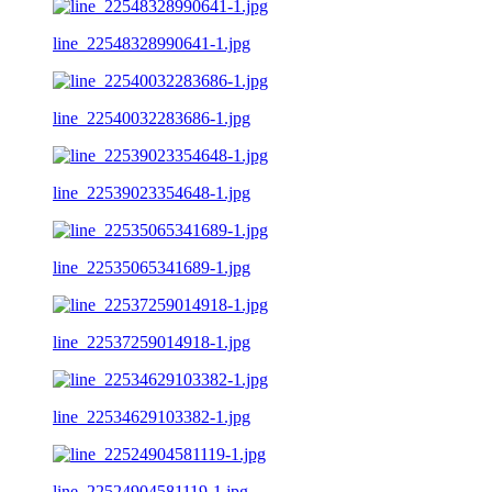
line_22548328990641-1.jpg
line_22540032283686-1.jpg
line_22539023354648-1.jpg
line_22535065341689-1.jpg
line_22537259014918-1.jpg
line_22534629103382-1.jpg
line_22524904581119-1.jpg