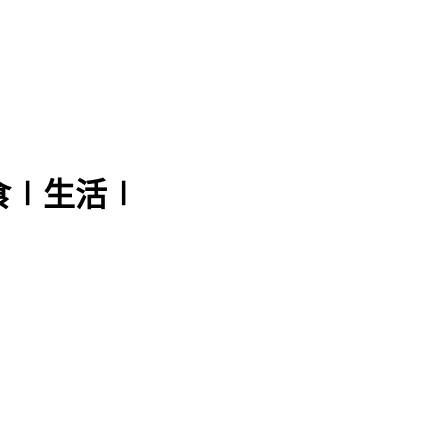
食∣生活∣